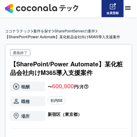
会員登録
>
>
>
ココナラテック
案件を探す
SharePointServerの案件
【SharePoint/Power Automate】某化粧品会社向けM365導入支援案件
募集終了
【SharePoint/Power Automate】某化粧
品会社向けM365導入支援案件
600,000
報酬
〜
円/月
社内SE
職種
新宿区（東京都）
場所