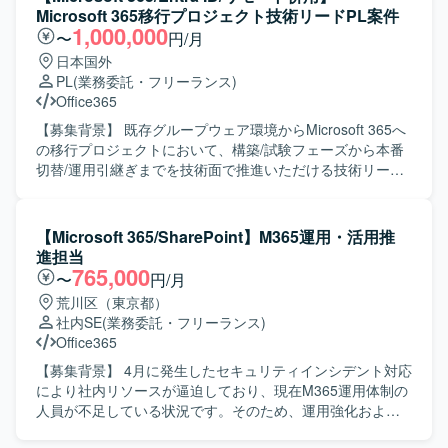
行っていただきます。
規技術や新しい取り組みに対して前向きに取り組める方に
客と円滑にコミュニケーションを取りながら、自走して
Microsoft 365移行プロジェクト技術リードPL案件
マッチするポジションです。 【ポジションの魅力】 グルー
RPA開発を推進できる方を求めています。 業務内容を正し
1,000,000
〜
円/月
プ会社全体を対象としたモバイル端末導入プロジェクトの
く理解し、改善提案をしながら品質の高い自動化フローを
日本国外
中核として、企画から導入、運用設計まで一貫して携わる
構築できる方を想定しています。 【ポジションの魅力】 製
PL
(業務委託・フリーランス)
ことができます。Intune を中心としたモバイルデバイス管
造業の現場業務に密接に関わるRPA開発を通じて、業務効
Office365
理の知見を深めつつ、チームリードやプロジェクト推進の
率化や生産性向上に直接貢献することができます。 基本設
経験を積むことができ、今後のキャリア形成にもつながる
計からテストまで幅広い工程を担当できるため、RPAエン
【募集背景】 既存グループウェア環境からMicrosoft 365へ
ポジションです。 【開発環境】 Microsoft Intune を中心と
ジニアとしてのスキルを一貫して伸ばせる環境です。 【開
の移行プロジェクトにおいて、構築/試験フェーズから本番
したモバイルデバイス管理基盤および Microsoft 365（Entra
発環境】 Power Automate Desktopを中心としたRPA開発環
切替/運用引継ぎまでを技術面で推進いただける技術リード
ID 等）を利用した環境で作業していただきます。
境での業務となります。
PLを募集しております。 【作業内容】 Microsoft 365移行
プロジェクトにおける技術面のリードをご担当いただきま
す。具体的には、Microsoft 365関連の構築、単体試験、結
【Microsoft 365/SharePoint】M365運用・活用推
合試験、本番切替、運用引継ぎに関する推進、既存設計書
進担当
やパラメータシート、移行/切替資料、試験仕様書の内容把
765,000
〜
円/月
握および課題整理を行っていただきます。Entra ID、Entra
荒川区（東京都）
Connect、既存AD連携、認証/SSO関連の構築/試験/切替課
社内SE
(業務委託・フリーランス)
題整理や、Exchange Online、メール配送、移行、メールセ
Office365
キュリティ連携に関する構築/試験/切替課題整理、Teams、
SharePoint Online、OneDrive等のコラボレーション領域の
【募集背景】 4月に発生したセキュリティインシデント対応
構築/試験/運用引継ぎ課題整理もお任せします。HENNGE、
により社内リソースが逼迫しており、現在M365運用体制の
LDAP Manager、AddressLook Online等の関連システムと
人員が不足している状況です。そのため、運用強化および
の連携観点整理、WBSや課題管理表、各種設計・試験・切
安定したサービス提供体制の維持を目的として、本ポジシ