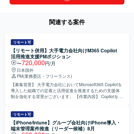
関連する案件
リモート可
【リモート併用】大手電力会社向けM365 Copilot
活用推進支援PMポジション
720,000
〜
円/月
日本国外
PM
(業務委託・フリーランス)
【募集背景】 大手電力会社においてMicrosoft365 Copilotを
導入した組織での定着と活用促進を推進するための支援体
制を強化する背景がございます。 【作業内容】 Copilotを導
入した特定の組織（約60名〜110名規模）に対し、情報発信
と研修の2軸で活用促進支援を行っていただきます。具体的
には、Teams上での定期的な情報発信を通じたCopilot利用
リモート可
促進、情報発信スケジュールの策定と進行管理、Copilotの
【iPhone/Intune】グループ会社向けiPhone導入・
活用術やTips、最新アップデート情報の検証・調査、双方
端末管理案件推進（リーダー候補）8月
向コミュニケーションを生む活性化施策の立案などを実施