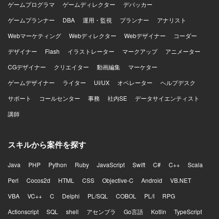
ゲームプログラマ
ゲームディレクター
デバッカー
できます。認証/ID領域、メール領域、コラボレーション領
域など幅広いMicrosoft 365関連技術を横断的に経験でき、
ゲームプランナー
DBA
運用・監視
プランナー
アナリスト
遅延や未決事項が残る状況の中でプロジェクトをリカバリ
し推進していくリーダーシップを発揮できるポジションで
Webマーケティング
Webディレクター
Webデザイナー
コーダー
す。技術面での意思決定や論点整理を主導しながら、関係
デザイナー
Flash
イラストレーター
マークアップ
アニメーター
者とのコミュニケーションを通じてプロジェクト全体を前
進させるやりがいがあります。 【開発環境】 Microsoft
CGデザイナー
クリエイター
動画編集
マーケター
365、Entra ID、Entra Connect、Exchange Online、
ゲームデザイナー
ライター
UI/UX
オペレーター
ヘルプデスク
Teams、SharePoint Online、OneDrive、HENNGE、LDAP
Manager、AddressLook Onlineなどを利用した環境です。
サポート
コールセンター
事務
社内SE
データサイエンティスト
講師
スキルから案件を探す
Java
PHP
Python
Ruby
JavaScript
Swift
C#
C++
Scala
Perl
Cocos2d
HTML
CSS
Objective-C
Android
VB.NET
VBA
VC++
C
Delphi
PL/SQL
COBOL
PL/I
RPG
Actionscript
SQL
shell
アセンブラ
Go言語
Kotlin
TypeScript