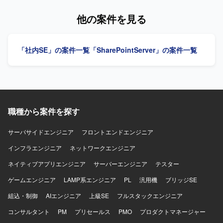
替資料をもとにした進捗/課題/リスクの把握、メンバーへの
ョンを募集しております。 【作業内容】 Microsoft
作業依頼や優先順位付け、進捗確認、成果物レビュー、試
365（Teams / SharePoint / OneDrive / Outlook 等）の運用
他の案件を見る
験結果や未完了課題、切替可否判断に関する技術論点の整
管理および活用推進を担当していただきます。具体的に
理も行っていただきます。あわせて、元請けや顧客向け説
は、SharePointのサイト設計、権限管理、ポリシー策定、
明に必要な技術論点、確認事項、回答案の整理、遅延課題
M365全体の利用ルール・ガイドライン整備、ユーザー向け
「社内SE」の案件一覧
「SharePointServer」の案件一覧
や未決事項、他社依存事項、スコープ影響がある事項の洗
の活用支援（教育・問い合わせ対応）などを行っていただ
い出しとエスカレーション、現PLまたは既存メンバーから
きます。単なる運用に留まらず、全社的な活用を推進する
の引継ぎ内容の整理および後続作業への反映もご対応いた
旗振り役としての役割を担っていただきます。 【求める人
だきます。 【求める人物像】 技術面のリードとして主体的
物像】 ユーザー部門と円滑にコミュニケーションを取りな
に前に出て、PMからの細かい技術指示を待つことなく自ら
がら、M365の活用を主体的にリードしていただける方を求
課題を整理し、優先順位を付けて推進できる方を求めてお
めております。業務や運用ルールの背景を理解しつつ、利
ります。技術担当とPM/PMOの間に立ち、技術論点をプロ
職種から案件を探す
用部門のニーズを汲み取り、わかりやすく説明・教育がで
ジェクト推進に落とし込める方、案件途中からの参画でも
きる方が望ましいです。また、自ら課題を発見し、改善提
短期間で状況を把握し課題を整理できる方を歓迎いたしま
案まで推進できる方を歓迎いたします。 【ポジションの魅
サーバサイドエンジニア
フロントエンドエンジニア
す。設計遅延や未決事項がある状況でも冷静に優先順位を
力】 全社レベルでのM365活用推進を担うポジションのた
インフラエンジニア
ネットワークエンジニア
付けられ、関係者との調整、説明、合意形成ができるコミ
め、業務効率化やDX推進に直接貢献できる環境です。セキ
ュニケーション力をお持ちの方、タフな状況でも粘り強く
ュリティやガバナンスを意識したルール・ポリシー設計に
ネイティブアプリエンジニア
サーバーエンジニア
テスター
現実的な落としどころを作れる方、不明点を抱え込まず適
も関わることができ、コラボレーション基盤の整備を通じ
切にエスカレーションできる方、本番切替や運用引継ぎ前
ゲームエンジニア
て組織全体に大きな影響を与える経験を積むことができま
LAMP系エンジニア
PL
汎用機
ブリッジSE
の短期間で優先順位を見極めて行動できる方を想定してお
す。 【開発環境】 Microsoft 365（Teams / SharePoint /
組込・制御
AIエンジニア
上級SE
フルスタックエンジニア
ります。 【ポジションの魅力】 Microsoft 365移行プロジェ
OneDrive / Outlook 等）、SharePoint Online、Microsoft
クトにおいて、技術チームのフロントとして設計/移行/構築/
Entra ID、Power Platform（Power Apps / Power
コンサルタント
PM
プリセールス
PMO
プロダクトマネージャー
試験/本番切替/運用引継ぎまでの全工程に深く関わることが
Automate）などを利用しております。