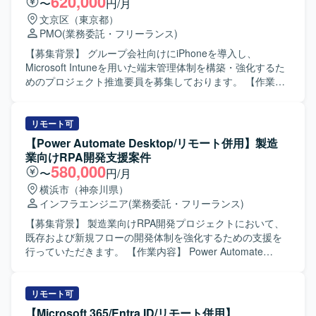
620,000
〜
円/月
していただきます。また、現場の業務ニーズを踏まえたハ
文京区（東京都）
ンズオン研修の企画、研修内容のすり合わせと構成案の作
PMO
(業務委託・フリーランス)
成、オンライン研修の運営や講師・サポート対応も担当し
ていただきます。元請け正社員とペアを組み、組織のDX推
【募集背景】 グループ会社向けにiPhoneを導入し、
進をバックアップしていただきます。 【求める人物像】
Microsoft Intuneを用いた端末管理体制を構築・強化するた
Microsoft365 CopilotやM365製品に強い関心を持ち、最新情
めのプロジェクト推進要員を募集しております。 【作業内
報のキャッチアップや検証に前向きに取り組める方を求め
容】 グループ会社向けiPhone導入プロジェクトの推進をご
ております。専門的な内容を分かりやすく整理し、ユーザ
担当いただきます。具体的には、導入スケジュールの策定
ー目線で情報発信や研修コンテンツを作成できる方、コミ
と進行管理、関係者との調整を行いながら、Microsoft
リモート可
ュニケーションを通じて組織の活性化をリードできる方が
Intuneを利用したiPhone端末管理（デバイス登録、構成プ
【Power Automate Desktop/リモート併用】製造
望ましいです。また、PMとして主体的に計画を立て、関係
ロファイルやポリシー設定、アプリ配布、セキュリティ設
業向けRPA開発支援案件
者と連携しながらタスクをやり切る自走力のある方を歓迎
定の検討・反映）を実施していただきます。また、iPhone
580,000
〜
円/月
いたします。 【ポジションの魅力】 大手企業のDX推進を現
配賦に伴う業務設計・手順整理、配賦フローや初期設定手
横浜市（神奈川県）
場に近い立場でリードでき、Microsoft365 Copilotの活用事
順、運用ルールの整備もお任せします。ユーザーからの端
インフラエンジニア
(業務委託・フリーランス)
例やナレッジを蓄積しながら、情報発信や研修企画のスキ
末利用・設定・トラブル等に関する問い合わせ対応（一次
ルを高めていただけます。ユーザーとの距離が近く、利用
～二次対応）を行いながら、プロジェクト体制（5名程度）
【募集背景】 製造業向けRPA開発プロジェクトにおいて、
状況の変化やフィードバックをダイレクトに感じながら施
のリードとしてメンバーへのタスク割り振り、進捗管理、
既存および新規フローの開発体制を強化するための支援を
策を改善できるため、成果や貢献度を実感しやすい環境で
品質担保、関係部署との連携を行っていただきます。 【求
行っていただきます。 【作業内容】 Power Automate
す。今後拡大が見込まれるCopilot活用支援領域で、PMとし
める人物像】 指示を待つのではなく、自ら課題を整理し主
Desktopを用いたRPAの基本設計からテストまで一連の工程
てのキャリアや専門性を強化できるポジションです。 【開
体的に推進できる方を求めています。突発的な作業や変更
を担当していただきます。 業務フローの整理や仕様確認を
発環境】 主にMicrosoft365 CopilotおよびTeams, Word,
にも柔軟に対応でき、利用者・管理者双方の立場を理解し
行いながら、自動化シナリオの設計・実装・単体テスト・
リモート可
Excel, PowerPointなどのM365製品を活用した環境で業務を
たうえで現実的な運用設計ができる方が望ましいです。新
結合テストなどを実施いただきます。 【求める人物像】 顧
【Microsoft 365/Entra ID/リモート併用】