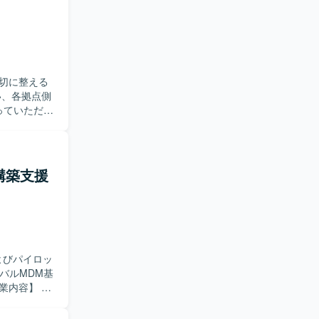
切に整える
っていただき
じてプロジ
ます。多様
いです。
構築支援
環境での調
プロジェク
連携しなが
よびパイロッ
バルMDM基
テークホル
保を行って