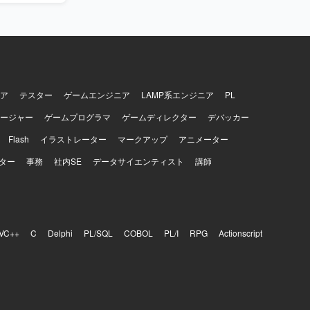
ア
テスター
ゲームエンジニア
LAMP系エンジニア
PL
ージャー
ゲームプログラマ
ゲームディレクター
デバッカー
Flash
イラストレーター
マークアップ
アニメーター
ター
事務
社内SE
データサイエンティスト
講師
VC++
C
Delphi
PL/SQL
COBOL
PL/I
RPG
Actionscript