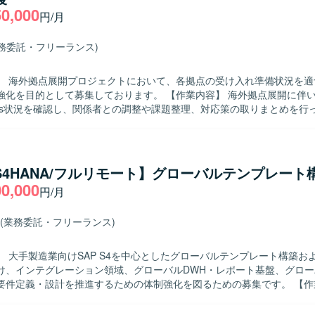
50,000
円/月
業務委託・フリーランス)
】 海外拠点展開プロジェクトにおいて、各拠点の受け入れ準備状況を適
として募集しております。 【作業内容】 海外拠点展開に伴い、各拠点側
iness状況を確認し、関係者との調整や課題整理、対応策の取りまとめを行
定義や基本設計の工程に参画し、関係部署とのコミュニケーションを通
きます。 【求める人物像】 海外拠点とのコミュニケーションを主
、状況を的確に整理しながら粘り強く調整を進められる方を求めており
連携しつつ、柔軟かつ前向きに業務に取り組んでいただける方が望まし
/S4HANA/フルリモート】グローバルテンプレート
ンの魅力】 海外拠点展開プロジェクトに参画することで、グローバルな
00,000
円/月
APに関する経験を広く積むことができます。英語を活用しながら大規模
わることで、PMOとしてのスキルと知見を高めていただけます。 【開発環境】
心としたシステム環境のもとで、海外拠点を含むプロジェクトメンバーと
(業務委託・フリーランス)
めていただきます。
】 大手製造業向けSAP S4を中心としたグローバルテンプレート構築お
け、インテグレーション領域、グローバルDWH・レポート基盤、グロー
件定義・設計を推進するための体制強化を図るための募集です。 【作業内容】 イ
ションメンバーとして、アーキテクチャ全体を俯瞰し、関連チームやス
ュニケーションを取りながら横断課題の解決推進や要件・設計の品質担