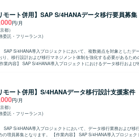
す。 グローバルDWH・レポート基盤要件定義推進メンバーとして、グ
port基盤の要件定義・基本設計を行い、Functionalチームやインフラ・
/リモート併用】SAP S/4HANAデータ移行要員募集
らシステム・機能配置、システム化要件定義・基本設計を推進していた
,000
円/月
MDM基盤要件定義推進メンバーとして、グローバルMDM基盤の要件定
nctionalチームやインフラ・アーキチームと連携しながらシステム・機
京都）
本設計を推進していただきます。 【求める人物像】 自ら考え自発的に作業
業務委託・フリーランス)
、適宜進捗や課題の報告ができる方を求めています。PPTやExcelを用
行える方が望ましく、日本語をベースとしつつ海外とのコミュニケーシ
 SAP S/4HANA導入プロジェクトにおいて、複数拠点を対象としたデ
だける方を想定しています。 【ポジションの魅力】 グローバル展開を見
おり、移行設計および移行マネジメント体制を強化する必要があるため
P S4を中心としたテンプレート構築に上流工程から関わることができ、
WH・レポート基盤、MDM基盤といった複数領域でアーキテクチャ設計
ていただきます。具体的には、データ移行の全体計画に基づく進捗管理
ができます。グローバルプロジェクトならではの関係者との連携を通じ
整、課題・リスクの洗い出しと整理、移行方針や移行設計内容の理解と
クトとしてのスキルを高められる環境です。 【開発環境】 SAP S4を中心と
に関する各種マネジメント業務などをご担当いただきます。また、状況
、グローバルDWH基盤（SAP-BDC、Snowflake、Databricks 等
書作成などのドキュメント作成支援も行っていただきます。 【求める人物像】
/リモート併用】S/4HANAデータ移行設計支援案件
BI、Tableau 等）、グローバルMDM基盤（Infomatica、SAP-MDG、Sti
タ移行の経験を活かしつつ、関係者と円滑にコミュニケーションを取りな
,000
 等）を前提としたアーキテクチャ環境です。
円/月
体的に管理いただける方を求めています。複数拠点・多くのステークホ
中で、状況を整理しながら粘り強く調整を進められる方にマッチするポ
京都）
業務委託・フリーランス)
ンバーとして参画いただけるポジションです。複数拠点を巻き込んだ移
することで、SAP移行における上流設計およびマネジメントスキルを高
 SAP S/4HANA導入プロジェクトにおいて、データ移行業務および移
す。 【作業内容】 SAP S/4HANA導入プロジェクトにおける
種ドキュメント類を用いながら、標準手法に基づいた移行設計・移行管