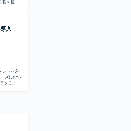
工程を担当
調整、課題
ントの整備
出し、関係
規導入
ンです。
わることがで
。複数拠点
ドポジショ
ルタントを必
を行っていた
上流工程をリ