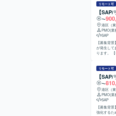
いただきま
リモート可
DWH/Re
【SAP
連携しなが
900
〜
グローバル
を行い、Fu
港区（東
テム化要件定義・基
PMO
(
を進められ
SAP
を主体的に
【募集背景】
向きに取り組んでいた
が発生して
据えたSA
ります。 【作業内容】 SAP S/4HANA導入プロジェクトにおけるデータ移行および移行設計支
ション、D
援を担当し
携わること
当者との調
見およびアーキテ
説明、移行
リモート可
したシステム群
行計画や手順
【SAP
盤（Power 
SAPデー
810
Reltio
〜
や課題を主
わる環境の
港区（東
す。 【ポジションの魅力】 大規模なSAP S/4HANA導入プロジェクトにおいて、データ移行領
PMO
(
域の中核メ
SAP
ントを経験
【募集背景】
できます。 【開発環境】 SAP S/4HANA環境下でのデータ移行プロジェクトとなります。移行
強化するための増員募集となりま
ツールや各