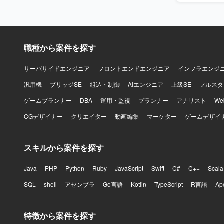
職種から案件を探す
サーバサイドエンジニア
フロントエンドエンジニア
インフラエンジ
汎用機
ブリッジSE
組込・制御
AIエンジニア
上級SE
フルスタ
ゲームプランナー
DBA
運用・監視
プランナー
アナリスト
W
CGデザイナー
クリエイター
動画編集
マーケター
ゲームデザイ
スキルから案件を探す
Java
PHP
Python
Ruby
JavaScript
Swift
C#
C++
Scala
SQL
shell
アセンブラ
Go言語
Kotlin
TypeScript
R言語
Ap
特徴から案件を探す