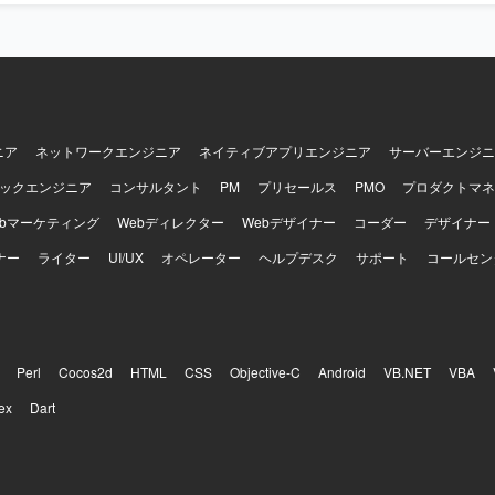
ニア
ネットワークエンジニア
ネイティブアプリエンジニア
サーバーエンジニ
ックエンジニア
コンサルタント
PM
プリセールス
PMO
プロダクトマネ
ebマーケティング
Webディレクター
Webデザイナー
コーダー
デザイナー
ナー
ライター
UI/UX
オペレーター
ヘルプデスク
サポート
コールセン
Perl
Cocos2d
HTML
CSS
Objective-C
Android
VB.NET
VBA
ex
Dart