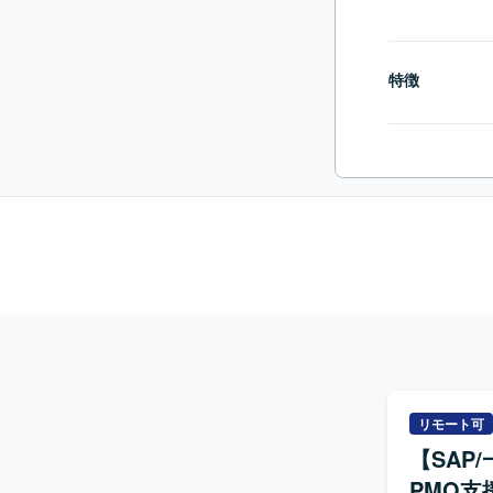
特徴
リモート可
【SAP
PMO支