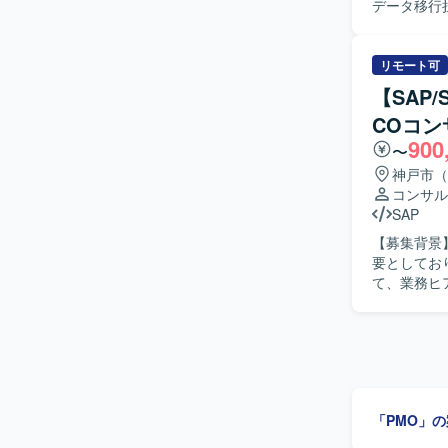
データ移行
いただきま
していただ
管理などの
も実施していただきます。 【求める人物
リモート可
ミュニケー
【SAP
者と協議し
COコン
【ポジション
900
き、データ
〜
を巻き込ん
神戸市（
ンとしてのキャリア形成にも
コンサル
境でのデー
SAP
【募集背景
要としております。 【作業内容】 構想策定・準備フ
て、業務ヒ
だきます。 【求める人物像】 業務担当者と円滑にコミュニケーションを取りながら業務ヒアリ
ングや課題整理
業向けS4
ードできるポジションです。 【開発環境】
導入方法論
「PMO」