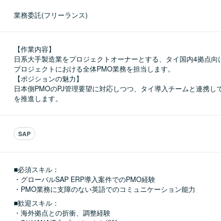
業務委託(フリーランス)
【作業内容】

日系大手製造業をプロジェクトオーナーとする、タイ国内4拠点向けS
プロジェクトにおける全体PMO業務を担当します。

【ポジションの魅力】

日本側PMOのPJ管理要望に対応しつつ、タイ導入チームと連携し
を推進します。
SAP
■必須スキル：
・グローバルSAP ERP導入案件でのPMO経験

・PMO業務に支障のない英語でのコミュニケーション能力
■歓迎スキル：
・海外拠点との折衝、調整経験
