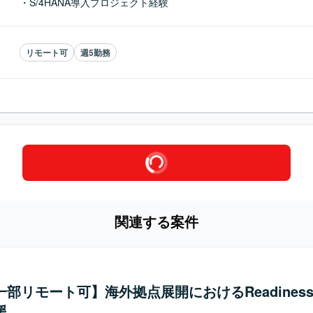
・S/4HANA導入プロジェクト経験
リモート可
週5勤務
関連する案件
/一部リモート可】海外拠点展開におけるReadines
援