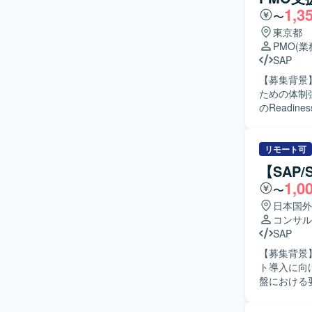
1,3
〜
東京都
PMO
(
SAP
【募集背景
ための体制強化を目的
のRead
ます。要件
ェクト推進を支援していただ
体的に行い
リモート可
な関係者と
【SAP
【ポジショ
1,0
〜
整業務やS
トの推進に関
日本国外
SAPを中
コンサル
ら業務を進
SAP
【募集背景
ト導入に向
盤における要
ンテグレー
ダーとコミ