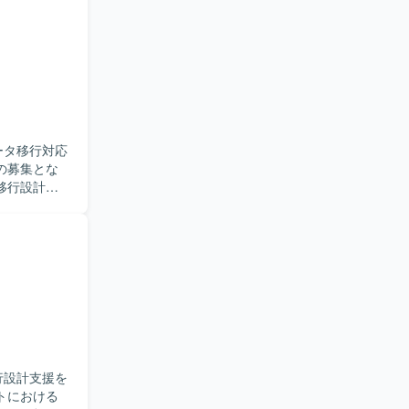
ローバル
アーキチームと
だきます。
義・基本設計
能配置、シス
いた資料作成
ョンにも前
ータ移行対応
の募集とな
インテグレー
や要件定義に
、各拠点担
て、業務知
関係者への
に応じて移
）、レポート基
bo、IBM、
がら、進捗
ルダーが関
ジションで
行マネジメ
めることが
行設計支援を
理を行って