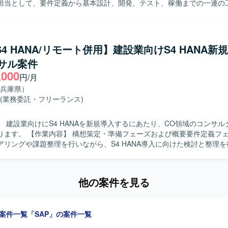
担当として、要件定義から基本設計、開発、テスト、稼働までの一連の
す。
きます。具体的には、データ移行の計画に基づく進捗管理、各拠点との
マネジメント業務を中心に、移行設計に関するレビューや関連ドキュメ
像】 多くの関係者と連携しながら業務を進められるコ
ション力をお持ちの方を求めています。状況に応じて自律的に課題を抽
/S4 HANA/リモート併用】建設業向けS4 HANA新
ながら解決に導ける主体性と推進力をお持ちの方にマッチするポジショ
サル案件
の魅力】 大規模なSAP S/4HANA導入プロジェクトに上流工程から関
,000
移行および移行設計に関するマネジメントスキルを幅広く経験できます
円/月
だプロジェクトの推進経験を積むことで、今後のSAP案件におけるリー
兵庫県）
つながります。 【開発環境】 SAP S/4HANAを中心としたERP環
(業務委託・フリーランス)
タ移行および移行設計業務となります。
】 建設業向けにS4 HANAを新規導入するにあたり、CO領域のコンサ
ェーズおよび概要要件定義フェーズにおい
アリングや課題整理を行いながら、S4 HANA導入に向けた検討と整理
を主体的に進めていただける方を求めております。 【ポジションの魅力】 建設
 HANAの新規導入に初期段階から参画でき、構想策定から要件定義まで
他の案件を見る
 S4 HANA、SAPパブリッククラウド環境、Acivate
を用いたプロジェクトとなります。
の案件一覧
「SAP」の案件一覧