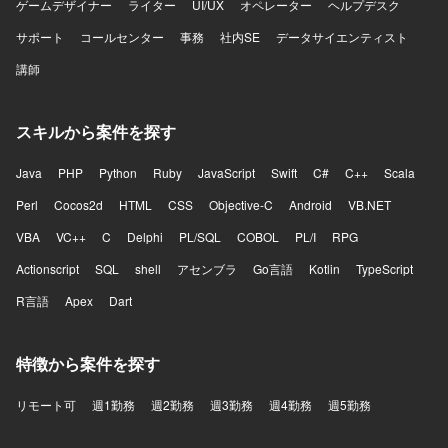
ゲームデザイナー
ライター
UI/UX
オペレーター
ヘルプデスク
サポート
コールセンター
事務
社内SE
データサイエンティスト
講師
スキルから案件を探す
Java
PHP
Python
Ruby
JavaScript
Swift
C#
C++
Scala
Perl
Cocos2d
HTML
CSS
Objective-C
Android
VB.NET
VBA
VC++
C
Delphi
PL/SQL
COBOL
PL/I
RPG
Actionscript
SQL
shell
アセンブラ
Go言語
Kotlin
TypeScript
R言語
Apex
Dart
特徴から案件を探す
リモート可
週1勤務
週2勤務
週3勤務
週4勤務
週5勤務