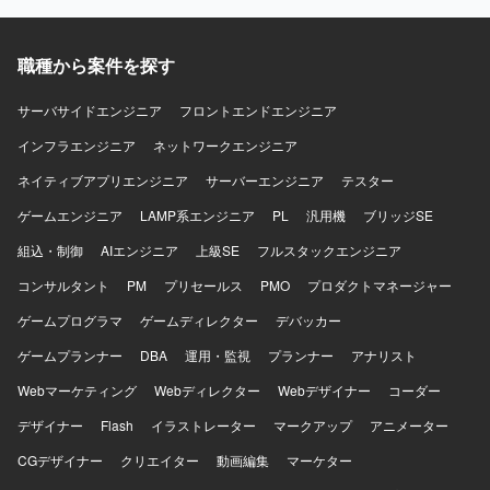
を有し、クラウドやITインフラに関する知見も併せ持って
いる方を求めております。グローバル環境での業務に前向
きに取り組み、英語でのコミュニケーションにも積極的に
職種から案件を探す
チャレンジいただける方が望ましいです。リーダーポジシ
ョンでは、関係者との調整や会議のファシリテーションを
サーバサイドエンジニア
フロントエンドエンジニア
主体的に進められるリーダーシップをお持ちの方を歓迎い
インフラエンジニア
たします。 【ポジションの魅力】 金融業界向けのセキュリ
ネットワークエンジニア
ティガバナンスおよび評価対応に深く関与できるととも
ネイティブアプリエンジニア
サーバーエンジニア
テスター
に、グローバルプロジェクトの中で英語を用いたコミュニ
ケーションや海外法制への対応に携わる機会がございま
ゲームエンジニア
LAMP系エンジニア
PL
汎用機
ブリッジSE
す。セキュリティ分野の専門性を高めながら、クラウドや
組込・制御
AIエンジニア
上級SE
フルスタックエンジニア
インフラといった周辺領域の知見も広げていただける環境
です。 【開発環境】 クラウド環境としてAzureおよびAWS
コンサルタント
PM
プリセールス
PMO
プロダクトマネージャー
などを利用したITインフラ環境のもとで、セキュリティガ
ゲームプログラマ
バナンスおよび評価対応に関する各種業務を行っていただ
ゲームディレクター
デバッカー
きます。
ゲームプランナー
DBA
運用・監視
プランナー
アナリスト
Webマーケティング
Webディレクター
Webデザイナー
コーダー
デザイナー
Flash
イラストレーター
マークアップ
アニメーター
CGデザイナー
クリエイター
動画編集
マーケター