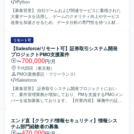
Python
【募集背景】 自社ゲームおよび関連サービスに蓄積された
大量データを活用し、ゲームのクオリティ向上やサービス
改善を加速させるため、データ分析の専門性を持つ人材を
募集しております。 【作業内容】 自社ゲーム／サービスに
蓄積されたデータを基に、仮説構築から施策提案まで一貫
して担当していただきます。 ・SQLを用いたデータ集計お
リモート可
よびレポート作成を行います。 ・ソーシャルゲームに対す
【Salesforce/リモート可】証券取引システム開発
る課題発見や施策検証を実施し、離脱・課金要因分析、イ
プロジェクトPMO支援案件
ベント分析、チャット分析（言語解析やChatGptなどによる
700,000
〜
円/月
要約）を行います。 ・Redashや一部Streamlitを用いたダッ
千代田区（東京都）
シュボード作成を行います。 ・バトルシミュレーターや成
PMO
(業務委託・フリーランス)
長シミュレーター、マッチングアルゴリズムなどのシミュ
Salesforce
レーション関連の分析を行います。 ・他社サービスのデー
タを用いた市場分析を行います。 ・社内の様々なスタッフ
【募集背景】 証券取引システム開発プロジェクトにおい
に対して、分析結果に基づく助言や提案を行います。 ・分
て、案件管理業務が増加しており、PMを支援するPMOメン
析ツールを用いたデータの可視化と運用を行います。 ・新
バーを追加募集しております。 【作業内容】 稼働中の証券
しい数値指標の発見と提案を行います。 ・統計解析や機械
取引システム開発プロジェクトにおけるPMの案件管理業務
学習の専門知識を活かしたモデリングを行います。 【求め
サポートを行っていただきます。 各種プロジェクト管理ド
る人物像】 ゲーム領域におけるデータ分析のプロフェッシ
キュメントの作成・更新、内部定例会議の準備、会議日程
エンド直【クラウド/情報セキュリティ】情報シス
ョナルを目指したい方や、将来的にデータ分析に強みを持
調整および運営、議事録作成を担当していただきます。 ま
テム部門経験者の募集
つゲームプロデューサーや事業責任者を目指したい方を求
た、Redmine等を用いたチケット起票・進捗管理、不具合
470,000
〜
円/月