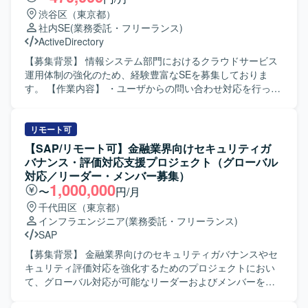
めております。ゲームが好きで、データを通じてプロダク
集計、課題やQAの追い回し、Salesforceへの入力作業など
渋谷区（東京都）
ト価値向上に貢献したいという意欲をお持ちの方が望まし
もご対応いただきます。 【求める人物像】 自ら課題を見つ
社内SE
(業務委託・フリーランス)
いです。 【ポジションの魅力】 大型タイトルを継続的に創
けて主体的に動ける方を求めております。 コミュニケーシ
ActiveDirectory
出する体制の中で、オリジナルIPと有力IPの両軸で多様なゲ
ョンを取りながら関係者と円滑に連携し、ドキュメント作
ームプロジェクトに関わることができます。企画初期から
成や進捗管理を丁寧かつ正確に進められる方が望ましいで
【募集背景】 情報システム部門におけるクラウドサービス
運用、海外展開まで一気通貫で携わることができ、ヒット
す。 【ポジションの魅力】 大規模な証券取引システム開発
運用体制の強化のため、経験豊富なSEを募集しておりま
させるために何が必要かをデータの観点から徹底的に追求
プロジェクトに参画し、PMの近くでプロジェクト管理業務
す。 【作業内容】 ・ユーザからの問い合わせ対応を行って
できます。約5,000名規模の開発体制と高度な運用ノウハウ
全般に携わることができます。 金融システム開発の現場で
いただきます。 ・クラウドサービスの導入・設計・運用・
を活用しながら、長期的にヒットタイトルの創出に貢献で
ノウハウを蓄積しながら、PMOとしてのスキルを幅広く習
管理業務を担当していただきます。 ・クラウドサービスの
きる環境です。チームの枠を越えて意見交換が活発で、大
得・強化できる環境です。 【開発環境】 証券取引システム
運用ルールの作成および管理業務を行っていただきます。
リモート可
きな裁量を持って挑戦できるカルチャーの中で、事業成長
開発プロジェクトにおける各種管理ツールおよびドキュメ
・グループ会社や外部協力会社との連携や調整業務を行っ
【SAP/リモート可】金融業界向けセキュリティガ
と個人の成長の両方を実現していただけます。 【開発環
ント作成ツールを使用いたします。
ていただきます。 【求める人物像】 ・主体的に業務に取り
バナンス・評価対応支援プロジェクト（グローバル
境】 ゲーム開発に必要な機材や技術投資が積極的に行われ
組み、関係者と円滑にコミュニケーションが取れる方を求
対応／リーダー・メンバー募集）
ており、希望に応じて最適な開発環境が整備されます。社
めております。 ・新しい技術やサービスに関心を持ち、自
1,000,000
〜
円/月
員食堂やカフェ、リラクゼーションスペースなどを備えた
ら積極的に調査・検証できる方を歓迎いたします。 【ポジ
千代田区（東京都）
オフィスで、快適な業務環境が用意されています。また、
ションの魅力】 ・クラウドサービスの導入から運用まで一
インフラエンジニア
(業務委託・フリーランス)
プロジェクトのマイルストンに応じた有給奨励日や社員旅
連の業務に携わることで、幅広い知識と経験を積むことが
SAP
行など、リフレッシュを兼ねた取り組みも実施されていま
できます。 ・グループ会社や外部協力会社との連携を通じ
す。
て、調整力や折衝力を高めることができます。 【開発環
【募集背景】 金融業界向けのセキュリティガバナンスやセ
境】 ・Google Workspace などのクラウドサービス環境を
キュリティ評価対応を強化するためのプロジェクトにおい
中心に業務を行っていただきます。 ・Active Directory や
て、グローバル対応が可能なリーダーおよびメンバーを募
Entra ID（旧 Azure AD）などのディレクトリサービス環境
集しております。 【作業内容】 金融業界向けセキュリティ