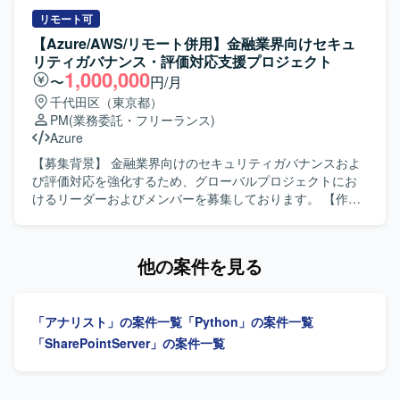
に携わっていただく場合があります。
ガバナンス・評価対応支援プロジェクトに参画し、セキュ
リティに関するグローバルプロジェクトの推進支援を行っ
リモート可
ていただきます。リーダーの方には、英語WEB会議のファ
【Azure/AWS/リモート併用】金融業界向けセキュ
シリテートやインシデント対応支援、アドバイザリー業
リティガバナンス・評価対応支援プロジェクト
務、金融庁ガイドライン対応を含むセキュリティ業務全般
1,000,000
〜
円/月
のリードを担っていただきます。メンバーの方には、PMO
千代田区（東京都）
業務として管理資料の更新をはじめとした事務処理や、プ
PM
(業務委託・フリーランス)
ロジェクト運営に関する各種支援業務を行っていただきま
Azure
す。 【求める人物像】 セキュリティ分野やクラウド、ITイ
ンフラに関する経験を活かしながら、金融業界のセキュリ
【募集背景】 金融業界向けのセキュリティガバナンスおよ
ティガバナンス強化に主体的に取り組んでいただける方を
び評価対応を強化するため、グローバルプロジェクトにお
求めております。グローバルプロジェクトでの英語を用い
けるリーダーおよびメンバーを募集しております。 【作業
たコミュニケーションに前向きに取り組める方や、関係者
内容】 金融業界向けセキュリティガバナンスおよび評価対
と連携しながら粘り強くプロジェクトを推進できる方が望
応に関するプロジェクトに参画し、グローバルプロジェク
ましいです。 【ポジションの魅力】 金融業界におけるセキ
トの一員として、セキュリティ領域やクラウド、ITインフ
他の案件を見る
ュリティガバナンスや評価対応といった重要領域におい
ラに関する知見を活かして支援を行います。リーダーポジ
て、グローバルプロジェクトに参画しながら専門性を高め
ションの方には、グローバルセキュリティプロジェクトの
ていただけます。クラウドやITインフラに関する知見とセ
推進や関連する会議のファシリテーション、金融業界向け
「アナリスト」の案件一覧
「Python」の案件一覧
キュリティ領域の実務経験を組み合わせることで、今後の
のセキュリティ業務やインシデント対応支援などを担当い
キャリア形成においても価値の高い経験を積んでいただけ
ただきます。メンバーポジションの方には、PMO業務とし
「SharePointServer」の案件一覧
ます。 【開発環境】 クラウド環境としてAzureおよびAWS
て管理資料の更新などの事務処理や、プロジェクト遂行に
を活用したセキュリティ関連業務となります。
必要な各種ドキュメント作成支援などを行っていただきま
す。 【求める人物像】 セキュリティ領域における実務経験