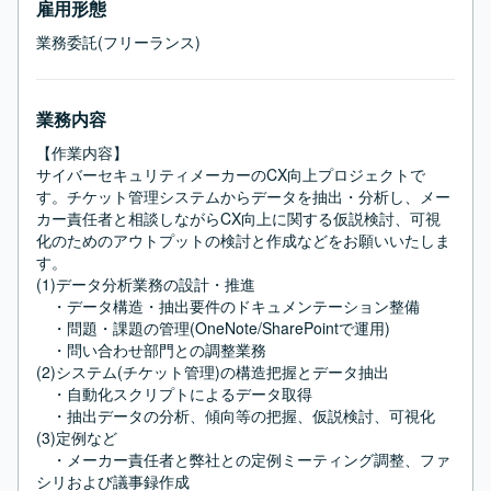
雇用形態
業務委託(フリーランス)
業務内容
【作業内容】

サイバーセキュリティメーカーのCX向上プロジェクトで
す。チケット管理システムからデータを抽出・分析し、メー
カー責任者と相談しながらCX向上に関する仮説検討、可視
化のためのアウトプットの検討と作成などをお願いいたしま
す。

(1)データ分析業務の設計・推進

　・データ構造・抽出要件のドキュメンテーション整備

　・問題・課題の管理(OneNote/SharePointで運用)

　・問い合わせ部門との調整業務

(2)システム(チケット管理)の構造把握とデータ抽出

　・自動化スクリプトによるデータ取得

　・抽出データの分析、傾向等の把握、仮説検討、可視化

(3)定例など

　・メーカー責任者と弊社との定例ミーティング調整、ファ
シリおよび議事録作成