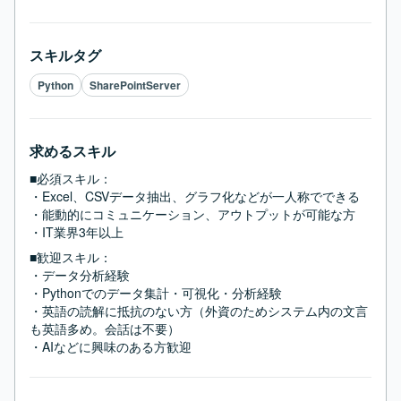
スキルタグ
Python
SharePointServer
求めるスキル
■必須スキル：
・Excel、CSVデータ抽出、グラフ化などが一人称でできる

・能動的にコミュニケーション、アウトプットが可能な方

・IT業界3年以上
■歓迎スキル：
・データ分析経験

・Pythonでのデータ集計・可視化・分析経験

・英語の読解に抵抗のない方（外資のためシステム内の文言
も英語多め。会話は不要）

・AIなどに興味のある方歓迎