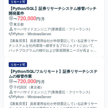
す。具体的には、各広告媒体の広告APIを利用した配信デー
リモート可
タの取得およびWebスクレイピングによるデータ収集、取
【Python/SQL】証券リサーチシステム移管バッチ
得データの整形・集計、DBへの保存、レポートへの反映、
開発案件
スプレッドシートのレポート枠作成と調整、予算超過アラ
720,000
〜
円/月
ートなど各種ツールの作成、内部BIツールのダッシュボー
東京都
ド作成、外部クライアントへのデータ送信などを行ってい
サーバサイドエンジニア
(業務委託・フリーランス)
ただきます。 【求める人物像】 広告配信データの特性を理
Python
・
WindowsServer
解しながら、自動化や効率化の観点で主体的に改善提案が
できる方を求めております。また、関係者とのコミュニケ
【募集背景】 資産運用会社が外部委託している証券リサー
ーションを通じて要件を整理し、着実に開発・運用までや
チシステムを社内環境へ移管するプロジェクトにおいて、
りきる姿勢をお持ちの方が望ましいです。 【ポジションの
バッチプログラムの移行および新規開発ニーズが高まって
魅力】 大規模な広告配信データを扱いながら、レポート自
いるための募集です。 【作業内容】 既存の証券リサーチシ
動化やツール開発を通じて業務プロセス全体の効率化に貢
ステムにおけるバッチ処理の移管作業を担当していただき
献できるポジションです。データ基盤からレポーティング
ます。具体的には、Linuxサーバー上で稼働しているバッチ
リモート可
まで一連の流れに携わることで、データエンジニアリング
プログラムをWindowsサーバー環境へ移行し、Pythonへの
【Python/SQL/フルリモート】証券リサーチシステ
やアナリティクスの知見を広く深めていただけます。 【開
書き換え作業を行っていただきます。 既存バッチの移行に
ムの移管作業
発環境】 言語はPythonとSQLを中心に、一部で
加え、移行後システムに必要となる新規バッチの開発も担
720,000
〜
円/月
GoogleAppScriptを使用いたします。インフラおよびDBに
当していただきます。移行テストの計画・実施、リリース
千代田区（東京都）
はAWS（EC2、S3、Athena）を利用し、Jenkinsや
作業、移行後の運用対応も含め、一連の開発ライフサイク
サーバサイドエンジニア
(業務委託・フリーランス)
Redash、Git Hub、Visual Studio Codeなどのツールを用い
ルを通じてご参画いただきます。 【求める人物像】 業務要
Python
・
WindowsServer
て開発・運用を行っております。
件に対して主体的に取り組み、責任感を持って対応してい
ただける方を求めています。進捗状況や成果物、問題発生
【募集背景】 資産運用会社が外部委託している証券リサー