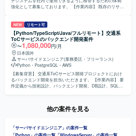
時の状況について、適切なタイミングで報告・説明が行え
チシステムを社内で運用できるように移管するための体制
るコミュニケーション力をお持ちの方を歓迎いたします。
強化として募集しております。 【作業内容】 既存のリサー
株式情報を取り扱う業務であるため、高い倫理観を持ち、
チシステムにおけるバッチプログラムを、Linuxサーバーか
取り扱う情報の重要性を理解したうえで行動できる方を求
らWindowsサーバーへ移行していただきます。具体的に
めています。 【ポジションの魅力】 証券リサーチという金
は、既存バッチのPythonへの書き換え、移行に伴うテスト
NEW
リモート可
融領域のシステムに携わることで、ドメイン知識と技術ス
の実施、リリース作業および運用対応を行っていただきま
【Python/TypeScript/Java/フルリモート】交通系
キルの両面を高めていただけます。既存システムの移管と
す。あわせて、必要に応じて新規バッチの設計・開発・テ
ToCサービスのバックエンド開発案件
新規バッチ開発の両方を経験できるため、レガシー資産の
ストもご対応いただきます。 【求める人物像】 業務要件に
1,080,000
〜
円/月
理解からモダナイズまで、一連のプロセスを通してスキル
対して主体的かつ責任感を持って取り組んでいただける方
日本国外
アップが可能です。 PythonやSQLを活用したバッチ開発に
を求めております。適切なタイミングで進捗や成果、問題
サーバサイドエンジニア
(業務委託・フリーランス)
加え、生成AIの活用経験を積む機会もあり、今後のキャリ
発生時の状況を分かりやすく報告・説明できる方を歓迎い
Python
・
PostgreSQL
・
AWS
ア形成に役立つプロジェクトとなっております。 【開発環
たします。また、株式情報を取り扱うにあたり、高い倫理
境】 OSはWindows環境をベースとし、PythonおよびSQL
観をお持ちの方を想定しております。 【ポジションの魅
【募集背景】 交通系ToCサービス開発プロジェクトにおけ
を用いたバッチプログラムの開発を行います。既存のLinux
力】 証券領域におけるリサーチシステムの移管プロジェク
るバックエンド開発を担当いただきます。 【作業内容】 要
環境からの移管に伴い、Linux上のスクリプト資産を読み解
トに関わることで、金融ドメインの知見を深めながら、
件定義から技術設計、バックエンド開発、DB設計、SQL実
きながら、Windows向けに最適化した形で実装していただ
PythonやSQLを用いたバッチ開発・移行の実務経験を積む
装、パフォーマンスチューニング、プロダクトリリース対
きます。
ことができます。既存資産の移行と新規バッチ開発の双方
応を担当いただきます。 【求める人物像】 【ポジションの
に携わることで、設計から運用まで一連のプロセスを経験
魅力】 交通系のToC向けサービス開発に携わることができ
他の案件を見る
できる環境です。 【開発環境】 Windowsサーバー環境上
ます。 【開発環境】 Python、TypeScript、Java、
で、PythonおよびSQLを用いたバッチ開発・運用を行いま
PostgreSQL、Oracle、SQL Server、BigQuery、AWS、
す。既存環境としてLinuxサーバーも取り扱います。
GCP、Azure、Terraformを使用します。
「サーバサイドエンジニア」の案件一覧
「Python」の案件一覧
「WindowsServer」の案件一覧