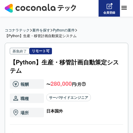
会員登録
>
>
>
ココナラテック
案件を探す
Pythonの案件
【Python】生産・移管計画自動策定システム
リモート可
募集終了
【Python】生産・移管計画自動策定シス
テム
280,000
報酬
〜
円/月
サーバサイドエンジニア
職種
日本国外
場所