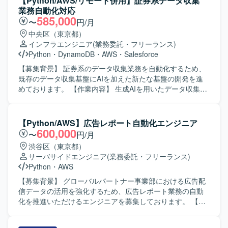
【Python/AWS/リモート併用】証券系データ収集
業務自動化対応
585,000
〜
円/月
中央区（東京都）
インフラエンジニア
(業務委託・フリーランス)
Python
・
DynamoDB
・
AWS
・
Salesforce
【募集背景】 証券系のデータ収集業務を自動化するため、
既存のデータ収集基盤にAIを加えた新たな基盤の開発を進
めております。 【作業内容】 生成AIを用いたデータ収集の
技術検証で確立したプロンプトを既存処理へ組み込んでい
ただきます。 また、業務フローで必要となる各種アクティ
ビティの作成や、関連する処理ロジックの実装・改修を行
【Python/AWS】広告レポート自動化エンジニア
っていただきます。 【求める人物像】 自発的に調査や検証
600,000
〜
円/月
を進められる方を求めております。 また、関係者と積極的
渋谷区（東京都）
にコミュニケーションを取りながら業務を推進いただける
サーバサイドエンジニア
(業務委託・フリーランス)
方を歓迎いたします。 【ポジションの魅力】 生成AIを活用
Python
・
AWS
したデータ収集基盤の構築に携わることで、最新技術を用
いた業務自動化の知見を深めていただけます。 証券系シス
【募集背景】 グローバルパートナー事業部における広告配
テムにおけるデータ活用やサーバレスアーキテクチャのノ
信データの活用を強化するため、広告レポート業務の自動
ウハウも獲得いただけます。 【開発環境】 Pythonおよび
化を推進いただけるエンジニアを募集しております。 【作
AWSサーバレスサービス（AWS Lambda、StepFunctions、
業内容】 クライアント企業のゲームアプリに関する広告配
DynamoDB等）を用いた開発となります。
信データの収集・集計・レポート業務をご担当いただきま