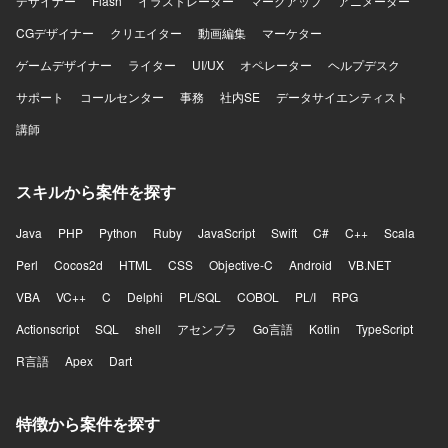
デザイナー
Flash
イラストレーター
マークアップ
アニメーター
CGデザイナー
クリエイター
動画編集
マーケター
ゲームデザイナー
ライター
UI/UX
オペレーター
ヘルプデスク
サポート
コールセンター
事務
社内SE
データサイエンティスト
講師
スキルから案件を探す
Java
PHP
Python
Ruby
JavaScript
Swift
C#
C++
Scala
Perl
Cocos2d
HTML
CSS
Objective-C
Android
VB.NET
VBA
VC++
C
Delphi
PL/SQL
COBOL
PL/I
RPG
Actionscript
SQL
shell
アセンブラ
Go言語
Kotlin
TypeScript
R言語
Apex
Dart
特徴から案件を探す