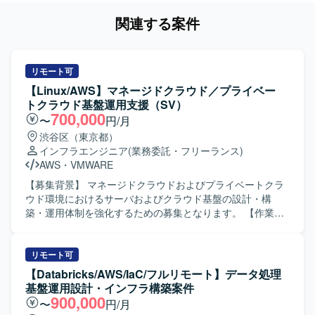
関連する案件
リモート可
【Linux/AWS】マネージドクラウド／プライベー
トクラウド基盤運用支援（SV）
700,000
〜
円/月
渋谷区（東京都）
インフラエンジニア
(業務委託・フリーランス)
AWS
・
VMWARE
【募集背景】 マネージドクラウドおよびプライベートクラ
ウド環境におけるサーバおよびクラウド基盤の設計・構
築・運用体制を強化するための募集となります。 【作業内
容】 RHEL／Windows Server環境の設計・構築・運用をご
担当いただきます。 OSSミドルウェアの運用対応を行って
いただきます。 ロードバランサーやベアメタルサーバ、ス
リモート可
トレージの対応を行っていただきます。 プライベートクラ
【Databricks/AWS/IaC/フルリモート】データ処理
ウドおよびパブリッククラウド基盤の運用をご担当いただ
基盤運用設計・インフラ構築案件
きます。 AWS基盤の設計・構築・運用対応を行っていただ
900,000
〜
円/月
きます。 【求める人物像】 インフラ基盤を一人称で対応で