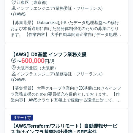
江東区（東京都）
きるサーバエンジニアとして主体的に業務を遂行できる方
インフラエンジニア
(業務委託・フリーランス)
を求めております。 チームメンバーと連携しながら安定し
AWS
た基盤運用に取り組める方を求めております。 【ポジショ
ンの魅力】 マネージドクラウドおよびプライベートクラウ
【募集背景】 Databricksを用いたデータ処理基盤への移行
ドなど、多様なインフラ基盤の設計・構築・運用に関わる
および本番適用に向けた開発体制強化のための募集になり
ことができる環境です。 AWSをはじめとしたクラウド基盤
ます。 【作業内容】 大手自動車関連企業向けデータ処理基
やロードバランサー、ストレージなど幅広い技術領域で経
盤において、Databricksを用いた設計・構築をご担当いただ
験を積むことができます。 【開発環境】 RHEL／Windows
きます。 既存のSnowflakeベースのシステムで満たせてい
Serverを中心としたサーバ環境での設計・構築・運用を行
なかった要件をDatabricksで実現するため、本番適用に向け
【AWS】DX基盤 インフラ業務支援
います。 AWSを活用したクラウド基盤およびプライベート
た運用設計およびインフラ基盤構築を行っていただきま
600,000
〜
円/月
クラウド基盤上でのサーバ運用を行います。
す。 具体的には、各サービス開発者に対するDatabricks移
大阪市北区（大阪府）
行に向けた支援や各種調整、Databricks環境での運用設計お
インフラエンジニア
(業務委託・フリーランス)
よび運用手順書の作成、AWSおよびTerraform等を用いたイ
AWS
ンフラ基盤環境の構築などを実施していただきます。 【求
める人物像】 関係部署や開発者とのコミュニケーションを
【募集背景】 大手グループ企業向けDX基盤におけるインフ
円滑に行いながら、主体的に課題整理と調整を進めていた
ラ業務支援のための要員拡充を目的としております。 【作
だける方を求めております。 【ポジションの魅力】
業内容】 AWSクラウド基盤上で稼働する環境に対して、イ
Databricksを中心とした最新のデータ処理基盤の設計・構築
ンフラ要件整理や全体構成、セキュリティ、非機能要件の
に携わることができ、大規模分散処理基盤の知見を深める
技術評価を行っていただきます。外部システムやグループ
ことができます。 また、運用設計からインフラ構築まで一
会社システムとの接続妥当性確認、ネットワークや認証、
リモート可
連の工程に関わることで、クラウドデータ基盤エンジニア
鍵管理等の基盤観点での確認、リスクや懸念点、推奨事項
【AWS/Terraform/フルリモート】自動運転サービ
としてのスキルを幅広く磨いていただけます。 【開発環
の整理を実施していただきます。また、レビュー資料や説
ス向けインフラ基盤設計構築・SRE案件