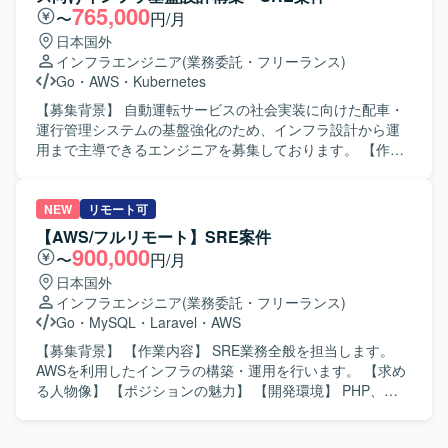
境】 Databricks, AWS, Terraform などを用いたデータ処理
明資料などのドキュメント作成、および顧客や関係部門と
765,000
〜
円/月
基盤およびインフラ基盤構成になります。
の調整・説明対応もご担当いただきます。 【求める人物
日本国外
像】 インフラ基盤全体を理解し、技術的な観点からリスク
インフラエンジニア
(業務委託・フリーランス)
や懸念点を整理できる方を求めております。関係者と調整
Go
・
AWS
・
Kubernetes
しながら、一人称で資料作成や説明対応ができ、ITに詳し
くない関係者に対してもリスクや推奨事項を分かりやすく
【募集背景】 自動運転サービスの社会実装に向けた配車・
説明できる方を想定しております。AWS経験が浅い場合で
運行管理システムの基盤強化のため、インフラ設計から運
も、既存のインフラ経験を活かしてキャッチアップできる
用まで主導できるエンジニアを募集しております。 【作業
方を歓迎いたします。 【ポジションの魅力】 DX基盤におけ
内容】 自動運転サービスに必要なシステムの開発やサービ
るインフラ上流工程に深く関わることができ、クラウド基
ス提供を支えるインフラ基盤の設計・構築・運用を担当し
盤SEや技術調整SEとしての経験を積むことができます。構
ていただきます。 サービス立ち上げの初期フェーズから参
NEW
リモート可
築作業だけでなく、要件定義や技術評価、関係者調整など
画し、アーキテクト設計や基本設計（主にセキュリティや
【AWS/フルリモート】SRE案件
上流寄りの業務を通じて、インフラアーキテクチャやセキ
可観測性などの非機能要件）を実施していただきます。 そ
900,000
〜
円/月
ュリティ、非機能要件に関する知見を広く深く身につけて
の後はインフラエンジニア/SREとして、環境の構築および
日本国外
いただけます。 【開発環境】 AWSクラウド基盤を中心とし
最適化を主導していただきます。 具体的には、開発および
インフラエンジニア
(業務委託・フリーランス)
たインフラ環境となります。ネットワーク、認証、鍵管理
サービス提供基盤のアーキテクト設計や基本設計、DevOps
Go
・
MySQL
・
Laravel
・
AWS
などの基盤セキュリティや、外部システムとの接続を含む
環境の設計・構築、SREとして環境の自動化や最適化など
構成評価に携わっていただきます。
を行っていただきます。 【求める人物像】 自ら主体的にサ
【募集背景】 【作業内容】 SRE業務全般を担当します。
ービス基盤づくりに取り組み、非機能要件を意識した設
AWSを利用したインフラの構築・運用を行います。 【求め
計・改善ができる方を求めております。 長期的なサービス
る人物像】 【ポジションの魅力】 【開発環境】 PHP、
展開を見据え、チームと協調しながら継続的な改善に取り
TypeScript、JavaScript、Go、Laravel、Next.js、Vue.js、
組める方が望ましいです。 【ポジションの魅力】 サービス
MySQL、Redis、AWS、Datadog、Ansible、GitHub