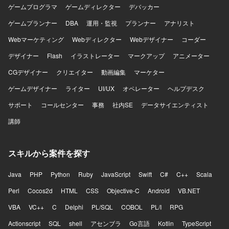
ゲームプログラマ
ゲームディレクター
デバッカー
ゲームプランナー
DBA
運用・監視
プランナー
アナリスト
Webマーケティング
Webディレクター
Webデザイナー
コーダー
デザイナー
Flash
イラストレーター
マークアップ
アニメーター
CGデザイナー
クリエイター
動画編集
マーケター
ゲームデザイナー
ライター
UI/UX
オペレーター
ヘルプデスク
サポート
コールセンター
事務
社内SE
データサイエンティスト
講師
スキルから案件を探す
Java
PHP
Python
Ruby
JavaScript
Swift
C#
C++
Scala
Perl
Cocos2d
HTML
CSS
Objective-C
Android
VB.NET
VBA
VC++
C
Delphi
PL/SQL
COBOL
PL/I
RPG
Actionscript
SQL
shell
アセンブラ
Go言語
Kotlin
TypeScript