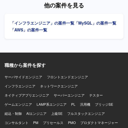
として安全かつ継続的に運用するための基盤づくりに深く
Actions、Terraformを利用します。
他の案件を見る
関わることができます。 スモールスタートから5年スパンで
の大規模展開を見据えたプロジェクトであり、立ち上げフ
ェーズから仕様検討やアーキテクチャ設計に関与できま
「インフラエンジニア」の案件一覧
「MySQL」の案件一覧
す。 移動支援や地域交通の維持、ドライバー不足などの社
会課題の解決に直結する社会インフラ領域に挑戦できる点
「AWS」の案件一覧
も大きな魅力です。 【開発環境】 クラウド：AWS または
GCP 基盤：EKS + マネージドサービス 言語：Go / React な
ど（予定） その他：マイクロサービス、データ処理設計 な
ど
職種から案件を探す
サーバサイドエンジニア
フロントエンドエンジニア
インフラエンジニア
ネットワークエンジニア
ネイティブアプリエンジニア
サーバーエンジニア
テスター
ゲームエンジニア
LAMP系エンジニア
PL
汎用機
ブリッジSE
組込・制御
AIエンジニア
上級SE
フルスタックエンジニア
コンサルタント
PM
プリセールス
PMO
プロダクトマネージャー