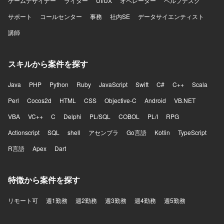
ゲームデザイナー
ライター
UI/UX
オペレーター
ヘルプデスク
サポート
コールセンター
事務
社内SE
データサイエンティスト
講師
スキルから案件を探す
Java
PHP
Python
Ruby
JavaScript
Swift
C#
C++
Scala
Perl
Cocos2d
HTML
CSS
Objective-C
Android
VB.NET
VBA
VC++
C
Delphi
PL/SQL
COBOL
PL/I
RPG
Actionscript
SQL
shell
アセンブラ
Go言語
Kotlin
TypeScript
R言語
Apex
Dart
特徴から案件を探す
リモート可
週1勤務
週2勤務
週3勤務
週4勤務
週5勤務