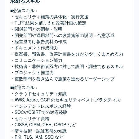
求めるスキル
■必須スキル：
・セキュリティ施策の具体化・実行支援

・TLPT結果を踏まえた改善計画の策定

・関係部門との調整・説明

・開発部門や運用部門への改善施策の説明・合意形成

・経営層向け報告資料の作成

・ドキュメント作成能力

・提案書、報告書、改善計画書を分かりやすくまとめる力

・コミュニケーション能力

・技術者・非技術者双方に対して説明・調整できるスキル

・プロジェクト推進力

・複数部門を巻き込んで施策を進めるリーダーシップ
■歓迎スキル：
・クラウドセキュリティ知識

・AWS, Azure, GCP のセキュリティベストプラクティス

・インシデントレスポンス経験

・SOCやCSIRTでの対応経験

・セキュリティ資格

・CISSP, CISM, CEH, OSCP など

・暗号技術・認証基盤の知識

・PKI, TLS, IAM, SSO など
