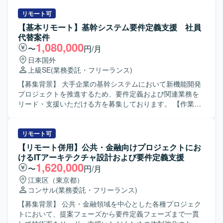
リモート可
【基本リモート】基幹システム要件定義支援 社員
代替案件
1,080,000
〜
円/月
日本国外
上級SE
(業務委託・フリーランス)
【募集背景】 大手企業の基幹システムにおいて新機能開発
プロジェクトを推進するため、要件定義および関連業務を
リード・支援いただける方を募集しております。 【作業内
容】 大手企業の基幹システムにおける新機能開発プロジェ
クトに参画いただきます。 ビジネス部門との要件整理や関
係システムとの仕様調整を行いながら、要件定義工程を中
リモート可
心にプロジェクト推進を支援していただきます。 各種設計
【リモート併用】公共・金融向けプロジェクトにお
書レビューに向けた検討や、要件定義書・設計書などのド
けるITアーキテクチャ設計および要件定義支援
キュメント作成・レビューもご担当いただきます。 また、
1,620,000
〜
円/月
会議のファシリテーションや論点整理、関係者間の合意形
江東区（東京都）
成を主体的に進めていただきます。 【求める人物像】 シス
コンサル
(業務委託・フリーランス)
テム開発の上流工程に強みを持ち、開発経験を背景に要件
定義・設計・開発寄りの実務に継続して関わってこられた
【募集背景】 公共・金融領域を中心とした各種プロジェク
方を求めております。 論理的思考力をもとに課題や論点を
トにおいて、提案フェーズから要件定義フェーズまで一貫