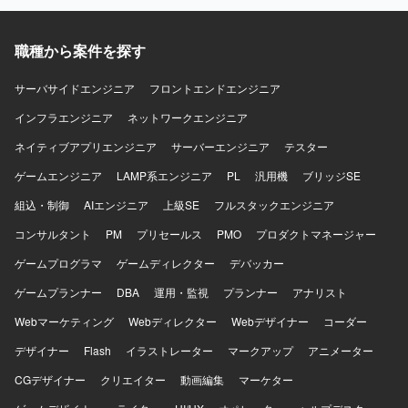
ェクトにおいて、提案段階からグランドデザイン策定に関
じて課題を抽出し構造化することができ、改善施策を自ら
わることができるポジションです。 ビジネス要件と技術要
検討して実行可能な形に落とし込める方を求めておりま
件の両面からシステム全体を設計し、要件定義フェーズま
職種から案件を探す
す。主体的に意見を出しながら顧客折衝・ディスカッショ
で一気通貫で携わることで、アーキテクトとしての経験値
ンをリードし、セキュリティ領域に関心を持って継続的に
を大きく高めることができます。 リード枠だけでなくメン
キャッチアップできる方が望ましいです。 【ポジションの
サーバサイドエンジニア
フロントエンドエンジニア
バー枠としても参画可能であり、アーキテクチャ設計スキ
魅力】 単なるアセスメントや助言に留まらず、顧客に伴走
インフラエンジニア
ネットワークエンジニア
ルを実案件を通じて強化できる環境です。 【開発環境】 特
しながらセキュリティ対策の検討から実行、運用としての
定製品に依存しない形で、案件ごとの要件に応じた最適な
定着まで一連のプロセスに深く関わることができます。セ
ネイティブアプリエンジニア
サーバーエンジニア
テスター
システムアーキテクチャや技術構成を検討していただきま
キュリティコンサルと実務推進の両面で経験を積むことが
す。
ゲームエンジニア
でき、顧客課題の整理力や改善提案力を高めることができ
LAMP系エンジニア
PL
汎用機
ブリッジSE
るポジションです。 【開発環境】 セキュリティ運用に関わ
組込・制御
AIエンジニア
上級SE
フルスタックエンジニア
る各種ソリューション（FW、EDR、ログ管理、認証、イン
シデント対応 等）やクラウドセキュリティ、SIEM等のサー
コンサルタント
PM
プリセールス
PMO
プロダクトマネージャー
ビス・ツール群を対象として業務を行っていただきます。
ゲームプログラマ
ゲームディレクター
デバッカー
ゲームプランナー
DBA
運用・監視
プランナー
アナリスト
Webマーケティング
Webディレクター
Webデザイナー
コーダー
デザイナー
Flash
イラストレーター
マークアップ
アニメーター
CGデザイナー
クリエイター
動画編集
マーケター