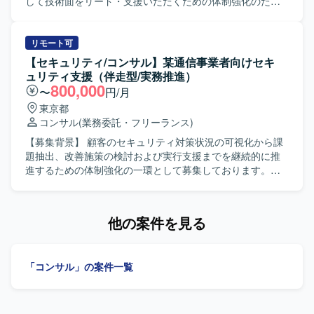
構造化し、関係者へ分かりやすく説明できる方を歓迎いた
して技術面をリード・支援いただくための体制強化のため
します。 ビジネス部門やベンダー、社内外のシステム担当
の募集です。 【作業内容】 公共・金融領域を中心とした各
者など多様なステークホルダーと円滑にコミュニケーショ
種プロジェクトにおいて、提案フェーズから参画し、シス
ンを取りながら、要望を整理し開発側へ適切に落とし込め
テム全体のグランドデザイン策定および受注後の要件定義
リモート可
る方を想定しています。 【ポジションの魅力】 大手企業の
フェーズを支援いただきます。 提案担当と連携し、技術領
【セキュリティ/コンサル】某通信事業者向けセキ
基幹システムにおける新機能開発プロジェクトに上流工程
域の担当者として、顧客のビジネス要件を踏まえたシステ
ュリティ支援（伴走型/実務推進）
から関わることができ、ビジネス部門と開発側の双方に近
ム構成図やアーキテクチャ案の策定を行います。 受注後
800,000
〜
円/月
い立場で価値提供できるポジションです。 要件定義や設
は、要件定義フェーズにおいて、技術的な整合性とビジネ
東京都
計、各種レビューを通じて、システム全体の構造理解や業
ス要件を両立させながら、顧客や関係チームとの技術的な
コンサル
(業務委託・フリーランス)
務知見を深めることができます。 リーダー枠として参画い
合意形成を推進いただきます。 リード枠とメンバー枠での
ただく場合は、要件定義や仕様調整をリードしながら、開
募集を想定しており、リードとサブの2名体制で提案および
【募集背景】 顧客のセキュリティ対策状況の可視化から課
発メンバーとの技術的な対話を通じてプロジェクトを推進
要件定義フェーズを遂行していただきます。 主な業務内容
題抽出、改善施策の検討および実行支援までを継続的に推
する経験を積むことができます。 【開発環境】 基幹システ
として、提案フェーズにおけるグランドデザイン策定、シ
進するための体制強化の一環として募集しております。
ムの新機能開発プロジェクトにおける要件定義および設計
ステム構成図およびアーキテクチャ案の作成、提案書にお
【作業内容】 セキュリティ対策状況の現状整理および可視
工程を中心とした環境での業務となります。具体的な技術
ける技術構成案の作成、受注後の要件定義フェーズのリー
化（As-Is分析）を実施し、顧客ヒアリングを通じて課題抽
スタックやプロダクト環境は、既存の基幹システムと連携
ドまたは支援、顧客または関係チームとの技術的な合意形
出およびリスク評価を行っていただきます。セキュリティ
他の案件を見る
した形での検討・レビューを行っていただきます。
成を担当いただきます。 【求める人物像】 システム全体の
改善施策の検討および優先順位付け、実行計画の策定およ
最適化や顧客ビジネスへの貢献を意識しながら、実案件で
びTo-Be設計を行い、施策実行における顧客伴走支援や運用
の要件定義やアーキテクチャ設計を主体的にリードまたは
への落とし込みを推進していただきます。あわせて、セキ
「コンサル」の案件一覧
支援できる方を求めています。 理論だけでなく実務に基づ
ュリティに関する日常的な相談対応および意思決定支援、
いた提案や設計ができ、関係者との調整や合意形成を粘り
脆弱性／リスク情報の整理および対応方針の提示、各種ド
強く推進できる方が望ましいです。 【ポジションの魅力】
キュメント作成（報告資料、改善計画、運用ルール等）を
公共・金融といった大規模かつ社会的影響度の高いプロジ
行っていただきます。 【求める人物像】 顧客との対話を通