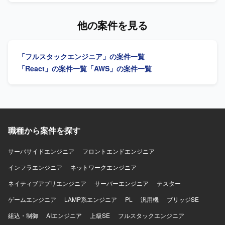
Python、JavaScript、Reactを用いたアプリケーション開発
策定を行います。AWSおよびTerraformを用いたインフラの
環境と、AWS上でのシステム基盤を組み合わせた構成とな
設計・構築、Observability基盤の構築、インシデント対応お
他の案件を見る
ります。
よびポストモーテム文化の醸成を担います。CI/CDの継続的
改善や自動化、バックエンド・フロントエンドと連携した
アーキテクチャ設計、パフォーマンスチューニングを行い
「フルスタックエンジニア」の案件一覧
ます。 【求める人物像】 新しい技術や未知の課題に柔軟に
対応し、積極的に挑戦できる方を求めています。正解のな
「React」の案件一覧
「AWS」の案件一覧
い状況でも仕組みや基準をゼロから作り上げ、オーナーシ
ップを持って基盤を育てられる方を歓迎します。データに
基づいた意思決定を行い、チームで最適解を導ける方を求
めています。 【ポジションの魅力】 プラットフォームおよ
び信頼性基盤をゼロから立ち上げるフェーズであり、広い
裁量を持って意思決定できます。将来的にはSRE・プラッ
職種から案件を探す
トフォームチームの組成やエンジニア組織のリードも見据
えられるポジションです。 【開発環境】 インフラはAWS、
サーバサイドエンジニア
フロントエンドエンジニア
Terraformを使用します。バージョン管理はGitHub、社内コ
インフラエンジニア
ミュニケーションはSlack、デザインはFigma、ドキュメン
ネットワークエンジニア
ト管理はNotionを使用します。バックエンドはGo、フロン
ネイティブアプリエンジニア
サーバーエンジニア
テスター
トエンドはReact、データベースはMySQLおよび
PostgreSQLを使用します。LLMとしてOpenAI、Claudeな
ゲームエンジニア
LAMP系エンジニア
PL
汎用機
ブリッジSE
どを活用します。
組込・制御
AIエンジニア
上級SE
フルスタックエンジニア