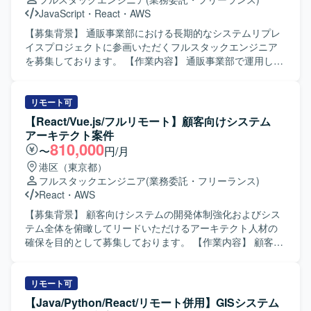
る方が望ましいです。 【ポジションの魅力】 人事給与領域
JavaScript
・
React
・
AWS
の業務知見を習得しながら、TypeScriptやAWSを中心とし
たモダンな技術スタックでの開発経験を積むことができま
【募集背景】 通販事業部における長期的なシステムリプレ
す。設計工程からテストまで幅広い工程を担当できるた
イスプロジェクトに参画いただくフルスタックエンジニア
め、上流から下流まで一貫したスキルを身につけることが
を募集しております。 【作業内容】 通販事業部で運用して
できます。 【開発環境】 サーバサイド：
いる既存システムのリプレイスにおいて、フロントエンド
TypeScript（Node.js） フロントエンド：
からバックエンドまで一貫した開発業務を担当していただ
TypeScript（Angular.js） インフラ：AWS その他：Git、
きます。プロジェクト立ち上げ段階から参画し、アーキテ
リモート可
Slack、Teams など
クチャ設計や実装方針の検討にも関わっていただきます。
【React/Vue.js/フルリモート】顧客向けシステム
長期的なリプレイス計画に基づき、段階的な機能移行や改
アーキテクト案件
善を行っていただきます。 【求める人物像】 変化を楽しみ
810,000
〜
円/月
ながら主体的に行動し、チーム内外にポジティブな影響を
港区（東京都）
与えられる方を求めております。技術的好奇心だけでなく
フルスタックエンジニア
(業務委託・フリーランス)
事業への貢献を強く意識し、失敗を恐れず挑戦し、その経
React
・
AWS
験から得た学びを共有できる方にご活躍いただきたいと考
えております。HRTの精神を大切にしながら、状況に応じ
【募集背景】 顧客向けシステムの開発体制強化およびシス
てリーダーシップを発揮してプロジェクトを前に進めてい
テム全体を俯瞰してリードいただけるアーキテクト人材の
ただきます。 【ポジションの魅力】 長期的なリプレイスプ
確保を目的として募集しております。 【作業内容】 顧客向
ロジェクトの立ち上げから携わることができ、システム全
けシステムにおいて、要件定義、アーキテクチャ設計、見
体のアーキテクチャ設計や技術選定に関わる経験を積むこ
積もり作成から、フロントエンド・バックエンドの実装、
とができます。フロントエンドからバックエンド、インフ
インフラ構築、運用フェーズの改善まで一気通貫で担当い
リモート可
ラまで幅広い技術領域に関与できるため、フルスタックエ
ただきます。 フロントエンドからインフラまでシステム全
【Java/Python/React/リモート併用】GISシステム
ンジニアとしてのスキルを大きく伸ばしていただけます。