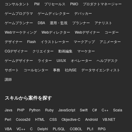
コンサルタント
PM
プリセールス
PMO
プロダクトマネージャー
ゲームプログラマ
ゲームディレクター
デバッカー
ゲームプランナー
DBA
運用・監視
プランナー
アナリスト
Webマーケティング
Webディレクター
Webデザイナー
コーダー
デザイナー
Flash
イラストレーター
マークアップ
アニメーター
CGデザイナー
クリエイター
動画編集
マーケター
ゲームデザイナー
ライター
UI/UX
オペレーター
ヘルプデスク
サポート
コールセンター
事務
社内SE
データサイエンティスト
講師
スキルから案件を探す
Java
PHP
Python
Ruby
JavaScript
Swift
C#
C++
Scala
Perl
Cocos2d
HTML
CSS
Objective-C
Android
VB.NET
VBA
VC++
C
Delphi
PL/SQL
COBOL
PL/I
RPG