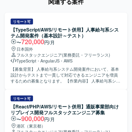
関連する案件
リモート可
【TypeScript/AWS/リモート併用】人事給与系シス
テム開発案件（基本設計～テスト）
720,000
〜
円/月
日本国外
フルスタックエンジニア
(業務委託・フリーランス)
TypeScript
・
AngularJS
・
AWS
【募集背景】 人事給与系システム開発案件において、基本
設計からテストまで一貫して対応できるエンジニアを増員
するための募集となります。 【作業内容】 人事給与系シス
テムの開発プロジェクトに参画し、TypeScriptを用いたフロ
ントエンドおよびバックエンドの設計・実装・テストまで
を一貫してご担当いただきます。スクラム開発のチームの
リモート可
一員として、要件整理を踏まえた基本設計、詳細設計、実
【React/PHP/AWS/リモート併用】通販事業部向け
装、単体・結合テストを行っていただきます。 【求める人
リプレイス開発フルスタックエンジニア募集
物像】 技術的なキャッチアップやスキル向上に前向きに取
900,000
〜
円/月
り組める方を求めています。チームメンバーと積極的にコ
港区（東京都）
ミュニケーションを取りながら、自発的に課題解決に動け
フルスタックエンジニア
(業務委託・フリーランス)