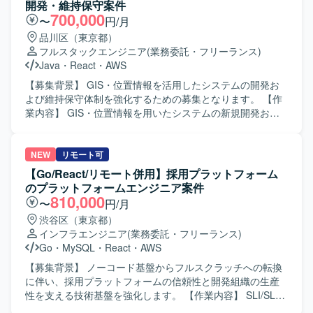
体を俯瞰し、技術選定の判断や技術的負債の解消、顧客へ
開発・維持保守案件
【開発環境】 Reactを中心としたフロントエンド環境と、
の技術提案などを主導していただきます。 【求める人物
700,000
〜
円/月
PHP／Ruby／Go／Python などを用いたバックエンド環境
像】 システム全体を俯瞰しながら、フロントエンドからバ
品川区（東京都）
を想定しております。AWSまたはGCP上にインフラを構築
ックエンド、インフラまで一貫して主体的に関わることが
フルスタックエンジニア
(業務委託・フリーランス)
し、IaCを用いた構成管理を行っていただきます。Next.js
できる方を求めております。 顧客とのコミュニケーション
Java
・
React
・
AWS
や AppRouter などのモダンな技術スタックを取り入れた開
を通じて技術提案を行い、技術的負債の解消や継続的な改
発も行っていただく可能性があります。
善をリードしていただける方が望ましいです。 【ポジショ
【募集背景】 GIS・位置情報を活用したシステムの開発お
ンの魅力】 フロントエンドからインフラまで幅広い技術領
よび維持保守体制を強化するための募集となります。 【作
域に関わりながら、アーキテクトとして技術選定やシステ
業内容】 GIS・位置情報を用いたシステムの新規開発およ
ム全体設計を主導できるポジションです。 複数のクラウド
び既存機能の改修・改善を行っていただきます。Javaや
サービスやモダンなフロントエンド技術を活用しつつ、運
Pythonを用いたサーバサイド開発、JavaScriptおよびReact
用改善まで含めた一気通貫の経験を積むことができます。
を用いたフロントエンド実装、AWS環境上での各種設定・
NEW
リモート可
【開発環境】 フロントエンドはReactやVue.js等を用い、バ
動作確認、既存システムの保守対応や不具合調査・改修な
【Go/React/リモート併用】採用プラットフォーム
ックエンドではAPI設計・実装を行います。 インフラおよび
どを担当いただきます。 【求める人物像】 GIS・位置情報
のプラットフォームエンジニア案件
基盤にはAWS、GCP、Azureのいずれかを利用し、
サービスに関心を持ち、自ら学びながら業務に取り組める
810,000
〜
円/月
TerraformやCDKなどのIaCを活用した構成管理を行いま
方を求めております。関係者とコミュニケーションを取り
渋谷区（東京都）
す。 また、CMSの導入や外部API・サービスとの連携も行
ながら柔軟に対応し、長期的なシステム改善にも主体的に
インフラエンジニア
(業務委託・フリーランス)
っております。
関わっていただける方が望ましいです。 【ポジションの魅
Go
・
MySQL
・
React
・
AWS
力】 GIS・位置情報を活用したシステムに携わることで、
地図情報や位置情報サービスに関する知見を深めることが
【募集背景】 ノーコード基盤からフルスクラッチへの転換
できます。Java、Python、React、AWSなど複数の技術ス
に伴い、採用プラットフォームの信頼性と開発組織の生産
タックを活用しながら、長期的な視点で開発と維持保守の
性を支える技術基盤を強化します。 【作業内容】 SLI/SLO
両面に関わることができる環境です。 【開発環境】 Java、
の定義、エラーバジェット運用の立ち上げ、信頼性基準の