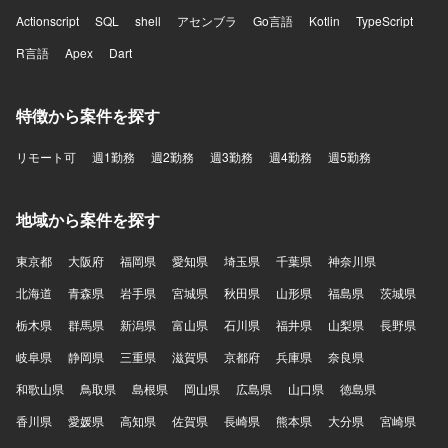
Actionscript
SQL
shell
アセンブラ
Go言語
Kotlin
TypeScript
R言語
Apex
Dart
特徴から案件を探す
リモート可
週1勤務
週2勤務
週3勤務
週4勤務
週5勤務
地域から案件を探す
東京都
大阪府
福岡県
愛知県
埼玉県
千葉県
神奈川県
北海道
青森県
岩手県
宮城県
秋田県
山形県
福島県
茨城県
栃木県
群馬県
新潟県
富山県
石川県
福井県
山梨県
長野県
岐阜県
静岡県
三重県
滋賀県
京都府
兵庫県
奈良県
和歌山県
鳥取県
島根県
岡山県
広島県
山口県
徳島県
香川県
愛媛県
高知県
佐賀県
長崎県
熊本県
大分県
宮崎県