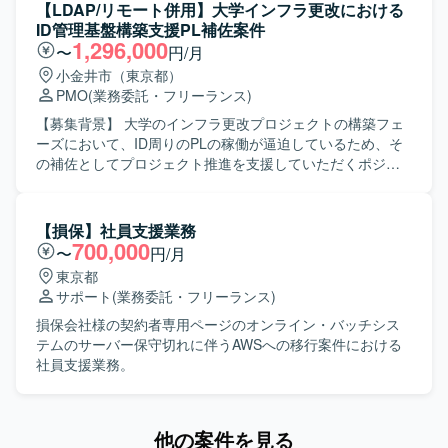
築作業だけでなく、要件定義や技術評価、関係者調整など
ます。 ・コンテナ化に伴う現在の運用フローと新規運用フ
【LDAP/リモート併用】大学インフラ更改における
上流寄りの業務を通じて、インフラアーキテクチャやセキ
ローの擦り合わせや調整を行い、運用しやすい環境へ整備
ID管理基盤構築支援PL補佐案件
ュリティ、非機能要件に関する知見を広く深く身につけて
を推進していただきます。 【求める人物像】 ・社内エンジ
1,296,000
〜
円/月
いただけます。 【開発環境】 AWSクラウド基盤を中心とし
ニアや関係者と円滑にコミュニケーションを取りながら、
小金井市（東京都）
たインフラ環境となります。ネットワーク、認証、鍵管理
主体的に課題解決を進めていただける方を求めておりま
PMO
(業務委託・フリーランス)
などの基盤セキュリティや、外部システムとの接続を含む
す。 ・クラウドやコンテナ技術の動向に関心を持ち、自ら
構成評価に携わっていただきます。
キャッチアップしていける方を歓迎いたします。 【ポジシ
【募集背景】 大学のインフラ更改プロジェクトの構築フェ
ョンの魅力】 ・大規模ECシステムのクラウド・コンテナ基
ーズにおいて、ID周りのPLの稼働が逼迫しているため、そ
盤の構築および移行に上流から関わることができ、インフ
の補佐としてプロジェクト推進を支援していただくポジシ
ラアーキテクチャ設計や運用設計のスキルを高めていただ
ョンです。 【作業内容】 大学向けインフラ更改プロジェク
けます。 ・KubernetesやIaC、CI/CDなどモダンなインフラ
トにおけるID管理基盤構築支援を行っていただきます。PL
技術を実案件で活用しながら経験を積んでいただけます。
補佐としてプロジェクト推進や進捗管理支援を担当してい
【損保】社員支援業務
【開発環境】 ・クラウド：Azure、AWS ・コンテナオーケ
ただきます。LDAPを中心としたID管理基盤の設計・構築お
700,000
〜
円/月
ストレーション：Kubernetes ・構成管理／IaC：Terraform
よび各種調整対応を実施していただきます。顧客および関
東京都
等 ・CI/CD：コンテナ環境向けCI/CDパイプライン（詳細は
係ベンダーとの折衝や課題管理を行っていただきます。PL
サポート
(業務委託・フリーランス)
プロジェクト内ルールに準拠）
のリソース不足領域を巻き取り、主体的に課題解決に取り
組んでいただきます。各種ドキュメント作成、レビュー、
損保会社様の契約者専用ページのオンライン・バッチシス
会議対応を行っていただきます。スケジュール管理および
テムのサーバー保守切れに伴うAWSへの移行案件における
構築フェーズ全体の推進支援を担当していただきます。
社員支援業務。
【求める人物像】 自走して課題を発見し、関係者と連携し
ながら解決まで主体的に推進できる方を求めています。顧
客やベンダーとのコミュニケーションを円滑に行い、厳し
他の案件を見る
いスケジュール下でも粘り強くプロジェクトを前進させら