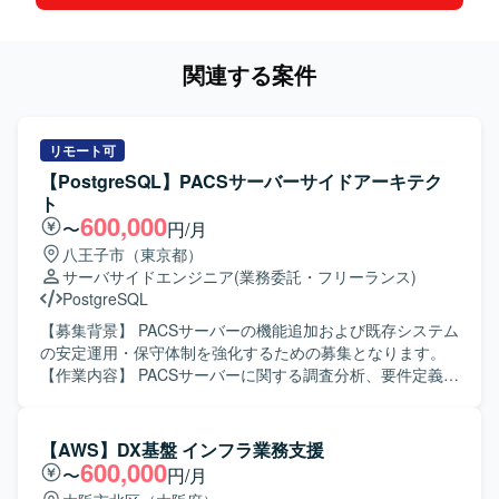
関連する案件
リモート可
【PostgreSQL】PACSサーバーサイドアーキテク
ト
600,000
〜
円/月
八王子市（東京都）
サーバサイドエンジニア
(業務委託・フリーランス)
PostgreSQL
【募集背景】 PACSサーバーの機能追加および既存システム
の安定運用・保守体制を強化するための募集となります。
【作業内容】 PACSサーバーに関する調査分析、要件定義、
基本設計、詳細設計を行っていただきます。 施設要望に基
づく機能追加や不具合対応を行い、運用・保守まで一貫し
てご担当いただきます。 オンプレまたはクラウド環境を前
【AWS】DX基盤 インフラ業務支援
提としたサーバーサイドアーキテクチャ設計や、非機能要
600,000
〜
円/月
件（性能・可用性・セキュリティ）を考慮した設計も実施