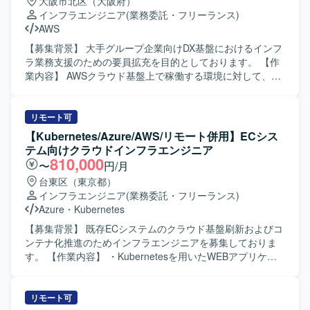
大阪市北区（大阪府）
していただきます。 【求める人物像】 関係者と円滑にコミ
インフラエンジニア
(業務委託・フリーランス)
ュニケーションを取りながら、複数チームや製品間での調
AWS
整を主体的に進められる方を求めています。 サーバーサイ
ド設計やインフラ周りの知見を活かしながら、安定稼働と
【募集背景】 大手グループ企業向けDX基盤におけるインフ
機能拡張の両立に取り組んでいただける方が望ましいで
ラ業務支援のための要員拡充を目的としております。 【作
す。 【ポジションの魅力】 医療IT領域のPACSサーバーと
業内容】 AWSクラウド基盤上で稼働する環境に対して、イ
いう専門性の高い分野で、サーバーサイドアーキテクトと
ンフラ要件整理や全体構成、セキュリティ、非機能要件の
して上流工程から一貫して携わることができます。 オンプ
技術評価を行っていただきます。外部システムやグループ
レおよびクラウド双方の知見を活かしつつ、非機能要件設
会社システムとの接続妥当性確認、ネットワークや認証、
リモート可
計やインフラ寄りの構築・運用経験も積むことができる環
鍵管理等の基盤観点での確認、リスクや懸念点、推奨事項
【Kubernetes/Azure/AWS/リモート併用】ECシス
境です。 【開発環境】 RDBMSとしてPostgreSQLを利用し
の整理を実施していただきます。また、レビュー資料や説
テム向けクラウドインフラエンジニア
たサーバーサイドシステムを対象とした環境となります。
明資料などのドキュメント作成、および顧客や関係部門と
810,000
〜
円/月
の調整・説明対応もご担当いただきます。 【求める人物
台東区（東京都）
像】 インフラ基盤全体を理解し、技術的な観点からリスク
インフラエンジニア
(業務委託・フリーランス)
や懸念点を整理できる方を求めております。関係者と調整
Azure
・
Kubernetes
しながら、一人称で資料作成や説明対応ができ、ITに詳し
くない関係者に対してもリスクや推奨事項を分かりやすく
【募集背景】 既存ECシステムのクラウド基盤刷新およびコ
説明できる方を想定しております。AWS経験が浅い場合で
ンテナ化推進のためインフラエンジニアを募集しておりま
も、既存のインフラ経験を活かしてキャッチアップできる
す。 【作業内容】 ・Kubernetesを用いたWEBアプリケー
方を歓迎いたします。 【ポジションの魅力】 DX基盤におけ
ション動作環境の構築およびチューニングを行っていただ
るインフラ上流工程に深く関わることができ、クラウド基
きます。 ・現行システムからAzure（またはAWS）コンテ
盤SEや技術調整SEとしての経験を積むことができます。構
ナ環境への移行計画の立案および実行を担当していただき
リモート可