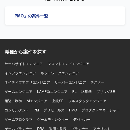
れる方が望ましいです。ドキュメントを整理しながら、全
体像を把握して動ける方を求めています。 【ポジションの
「PMO」の案件一覧
魅力】 大学の大規模インフラ更改プロジェクトにおいて、
ID管理・認証基盤領域のPL補佐として上流から構築フェー
ズに深く関わることができます。LDAPを中心としたID管理
基盤の知見を活かしつつ、顧客・ベンダー折衝やスケジュ
ール管理などプロジェクトマネジメント寄りの経験を積む
ことができます。厳しいスケジュール環境での推進経験
は、その後の大規模案件でのキャリアにもつながります。
職種から案件を探す
【開発環境】 LDAPを中心としたID管理・認証基盤、Active
DirectoryやMicrosoft Entra ID などのディレクトリサービス
サーバサイドエンジニア
フロントエンドエンジニア
や認証連携技術を扱う環境です。
インフラエンジニア
ネットワークエンジニア
ネイティブアプリエンジニア
サーバーエンジニア
テスター
ゲームエンジニア
LAMP系エンジニア
PL
汎用機
ブリッジSE
組込・制御
AIエンジニア
上級SE
フルスタックエンジニア
コンサルタント
PM
プリセールス
PMO
プロダクトマネージャー
ゲームプログラマ
ゲームディレクター
デバッカー
ゲームプランナー
DBA
運用・監視
プランナー
アナリスト