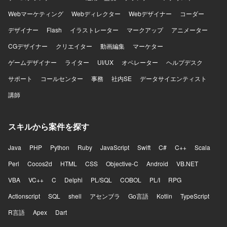
Webマーケティング
Webディレクター
Webデザイナー
コーダー
デザイナー
Flash
イラストレーター
マークアップ
アニメーター
CGデザイナー
クリエイター
動画編集
マーケター
ゲームデザイナー
ライター
UI/UX
オペレーター
ヘルプデスク
サポート
コールセンター
事務
社内SE
データサイエンティスト
講師
スキルから案件を探す
Java
PHP
Python
Ruby
JavaScript
Swift
C#
C++
Scala
Perl
Cocos2d
HTML
CSS
Objective-C
Android
VB.NET
VBA
VC++
C
Delphi
PL/SQL
COBOL
PL/I
RPG
Actionscript
SQL
shell
アセンブラ
Go言語
Kotlin
TypeScript
R言語
Apex
Dart