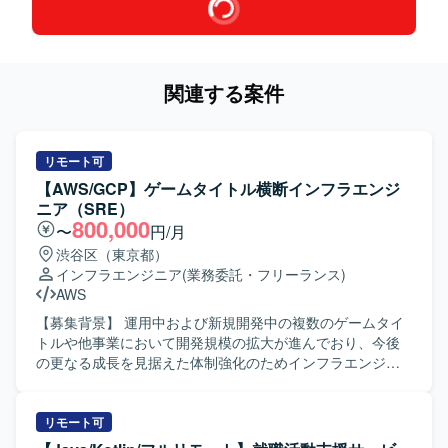
関連する案件
リモート可
【AWS/GCP】ゲームタイトル横断インフラエンジ
ニア（SRE）
800,000
〜
円/月
渋谷区（東京都）
インフラエンジニア
(業務委託・フリーランス)
AWS
【募集背景】 運用中および新規開発中の複数のゲームタイ
トルや他事業において開発規模の拡大が進んでおり、今後
の更なる成長を見据えた体制強化のためインフラエンジニ
アを募集しております。事業フェーズやサービス規模の異
なるプロジェクトが多数進行しており、他プロジェクトと
の協業を通じて組織とともに成長していただける方を求め
リモート可
ております。 【作業内容】 ・スマートフォン向けゲームお