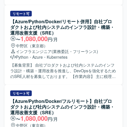
中のゲームタイトルに対し、SREチームが横断的にインフ
域に裁量を持って携わることができます。クラウドやコン
内容】 自動運転サービスに必要なシステムの開発やサービ
ラ設計・構築・運用を担当する体制となっております。 ・
テナ、モニタリングなど最新の技術スタックを活用しなが
ス提供を支えるインフラ基盤の設計・構築・運用を担当し
クリエイティブおよびゲーム開発に必要な機材や技術的イ
ら、サービスの信頼性向上に直接貢献できる環境です。
ていただきます。 サービス立ち上げの初期フェーズから参
リモート可
ンプットへの投資が積極的に行われており、勉強会参加や
【開発環境】 サーバサイド：Kotlin/Java, SpringBoot, DGS
画し、アーキテクト設計や基本設計（主にセキュリティや
【Azure/Python/Docker/リモート併用】自社プロ
R&Dなどを通じて継続的にスキルアップできる環境です。
framework(GraphQL), Kotest, spock(groovy), LocalStack,
可観測性などの非機能要件）を実施していただきます。 そ
ダクトおよび社内システムのインフラ設計・構築・
Playwright など フロントエンド：React, Apollo, TypeScript,
の後はインフラエンジニア/SREとして、環境の構築および
運用改善支援（SRE）
Knockout, webpack, Storybook, Jest など モバイルアプ
最適化を主導していただきます。 具体的には、開発および
1,080,000
〜
円/月
リ：SwiftUI, MagicPod など クラウドサービス：
サービス提供基盤のアーキテクト設計や基本設計、DevOps
中野区（東京都）
AWS（fargate, rds, sqs, redshift など）、GCP（firebase,
環境の設計・構築、SREとして環境の自動化や最適化など
インフラエンジニア
(業務委託・フリーランス)
bigquery など）、CI/CD：GitHub Actions、Docker,
を行っていただきます。 【求める人物像】 自ら主体的にサ
Python
・
Azure
・
Kubernetes
SendGrid, Datadog, Sentry など デザイン：Figma など コ
ービス基盤づくりに取り組み、非機能要件を意識した設
ミュニケーション他：GitHub Enterprise Cloud, Notion,
計・改善ができる方を求めております。 長期的なサービス
【募集背景】 自社プロダクトおよび社内システムのインフ
Slack, Google Meet, Zoom, Discord など
展開を見据え、チームと協調しながら継続的な改善に取り
ラ設計・構築・運用改善を推進し、DevOpsを強化するため
組める方が望ましいです。 【ポジションの魅力】 サービス
のSRE人材を募集しております。 【作業内容】 主に税理
として安全かつ継続的に運用するための基盤づくりに深く
士、公認会計士事務所およびその顧問先企業向けの業務用
関わることができます。 スモールスタートから5年スパンで
アプリケーションソフトの開発、販売を行っている企業に
の大規模展開を見据えたプロジェクトであり、立ち上げフ
おいて、自社プロダクトおよび社内システムのインフラ設
リモート可
ェーズから仕様検討やアーキテクチャ設計に関与できま
計、構築、運用改善をリードしていただきます。 会計デー
【Azure/Python/Docker/フルリモート】自社プロ
す。 移動支援や地域交通の維持、ドライバー不足などの社
タを扱う高いセキュリティ要件を満たしながら、開発チー
ダクトおよび社内システムのインフラ設計・構築・
会課題の解決に直結する社会インフラ領域に挑戦できる点
ムが迅速かつ安全にデプロイできる環境を構築していただ
運用改善支援（SRE）
も大きな魅力です。 【開発環境】 クラウド：AWS または
きます。 SLI/SLOによる信頼性の指標化、IaCによる再現性
1,080,000
〜
円/月
GCP 基盤：EKS + マネージドサービス 言語：Go / React な
のある基盤づくり、監視・オブザーバビリティ基盤の整備
中野区（東京都）