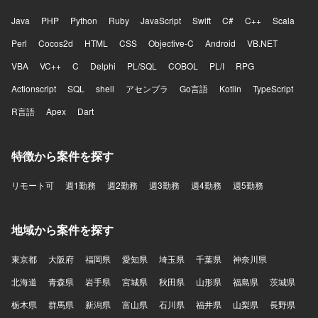
Java
PHP
Python
Ruby
JavaScript
Swift
C#
C++
Scala
Perl
Cocos2d
HTML
CSS
Objective-C
Android
VB.NET
VBA
VC++
C
Delphi
PL/SQL
COBOL
PL/I
RPG
Actionscript
SQL
shell
アセンブラ
Go言語
Kotlin
TypeScript
R言語
Apex
Dart
特徴から案件を探す
リモート可
週1勤務
週2勤務
週3勤務
週4勤務
週5勤務
地域から案件を探す
東京都
大阪府
福岡県
愛知県
埼玉県
千葉県
神奈川県
北海道
青森県
岩手県
宮城県
秋田県
山形県
福島県
茨城県
栃木県
群馬県
新潟県
富山県
石川県
福井県
山梨県
長野県