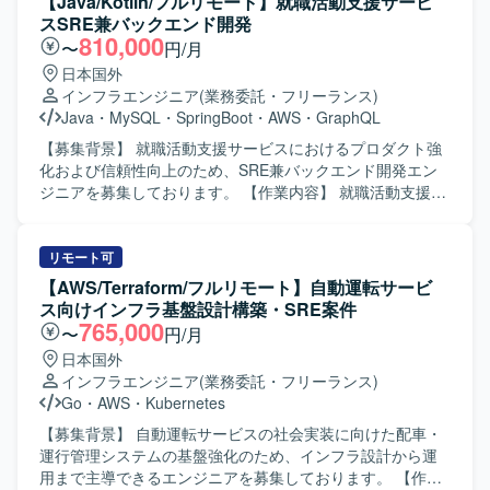
【Java/Kotlin/フルリモート】就職活動支援サービ
よびWebサービスのサーバインフラ環境の設計・構築・運
スSRE兼バックエンド開発
用を行います。 ・運用中および開発中のゲームタイトルを
810,000
〜
円/月
横断して、インフラ面からプロジェクトを支援していただ
日本国外
きます。 ・新しい技術の検証や導入展開を行い、サービス
インフラエンジニア
(業務委託・フリーランス)
にとって最適なインフラ構成の検討を行います。 ・パフォ
Java
・
MySQL
・
SpringBoot
・
AWS
・
GraphQL
ーマンス向上やコスト削減など、インフラ面からの課題解
決に取り組んでいただきます。 【求める人物像】 ・インフ
【募集背景】 就職活動支援サービスにおけるプロダクト強
ラアーキテクチャの検討や新技術のキャッチアップが好き
化および信頼性向上のため、SRE兼バックエンド開発エン
で、主体的に提案・改善に取り組める方を求めておりま
ジニアを募集しております。 【作業内容】 就職活動支援サ
す。 ・チームやプロジェクトを横断してコミュニケーショ
ービスにて、Webアプリケーション開発をご担当いただき
ンを取りながら、自律的に価値創出を行える方を歓迎いた
ます。また、プロダクト全体に関わる技術やツール、ソフ
します。 ・事業やサービスの成長に合わせて、自身のスキ
トウェアの選定と導入、セキュリティやガイドラインの策
リモート可
ルや役割の拡張にも前向きに取り組める方を求めておりま
定を行っていただきます。さらに、インフラ環境の構築・
【AWS/Terraform/フルリモート】自動運転サービ
す。 【ポジションの魅力】 ・運用中および新規開発中の複
運用、デリバリーの構築・運用、サービスの運用・推進・
ス向けインフラ基盤設計構築・SRE案件
数の大型ゲームタイトルに横断的に関わることができ、多
監視などを一貫してご対応いただきます。 【求める人物
765,000
〜
円/月
様な開発フェーズや規模のプロジェクトで経験を積むこと
像】 中長期の視野を持ち、仕組みで課題解決を図る思考を
日本国外
ができます。 ・SREチームの一員として、全プロジェクト
お持ちの方を求めております。個人よりもチーム成果を重
インフラエンジニア
(業務委託・フリーランス)
のインフラ設計・構築・運用に携わりながら、サービスの
視し、主体的にコミュニケーションを取りながら能動的に
Go
・
AWS
・
Kubernetes
パフォーマンス向上やコスト最適化に直接貢献できます。
プロジェクトを推進できる方、事業会社人格で動ける方を
・組織として新たな挑戦を歓迎するカルチャーの中で、大
歓迎いたします。 【ポジションの魅力】 SREとバックエン
【募集背景】 自動運転サービスの社会実装に向けた配車・
きな裁量を持ち、長期的なキャリア形成と技術的成長を両
ド開発の両面からプロダクト全体に関与でき、技術選定や
運行管理システムの基盤強化のため、インフラ設計から運
立できる環境です。 【開発環境】 ・複数の新規および運用
ガイドライン策定など上流からサービス運用まで幅広い領
用まで主導できるエンジニアを募集しております。 【作業