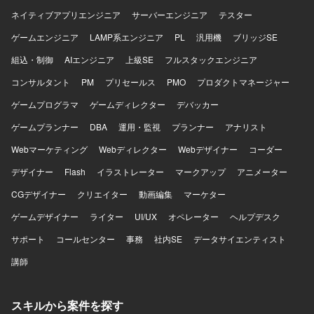
ストア運用などの環境でご参画いただきます。
いただけます。 【開発環境】 Azureを中心としたクラウド
ネイティブアプリエンジニア
サーバーエンジニア
テスター
インフラ、Terraformによる全環境のコード管理、Front
ゲームエンジニア
Doorを用いた負荷分散、Azure Monitor / Application
LAMP系エンジニア
PL
汎用機
ブリッジSE
Insights を用いた監視とアラートのコード化、PITRによる
組込・制御
AIエンジニア
上級SE
フルスタックエンジニア
バックアップ・リストア運用などの環境で作業していただ
きます。
コンサルタント
PM
プリセールス
PMO
プロダクトマネージャー
ゲームプログラマ
ゲームディレクター
デバッカー
ゲームプランナー
DBA
運用・監視
プランナー
アナリスト
Webマーケティング
Webディレクター
Webデザイナー
コーダー
デザイナー
Flash
イラストレーター
マークアップ
アニメーター
CGデザイナー
クリエイター
動画編集
マーケター
ゲームデザイナー
ライター
UI/UX
オペレーター
ヘルプデスク
サポート
コールセンター
事務
社内SE
データサイエンティスト
講師
スキルから案件を探す