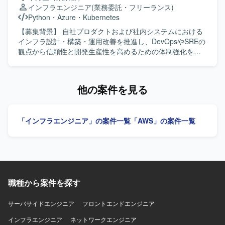
ど（予定） その他：マイクロサービス、データ処理設計 な
を通じて、属人化しない運用体制を組織に根付かせていた
インフラエンジニア
(業務委託・フリーランス)
ど
だきます。 Azureを中心としたクラウドインフラの設計、
Python
・
Azure
・
Kubernetes
構築、運用を行っていただきます。 IaC（Infrastructure as
Code）の推進を行っていただきます。 Pythonによる運用自
【募集背景】 自社プロダクトおよび社内システムにおける
動化ツールの開発を行っていただきます。 CI/CDパイプラ
インフラ設計・構築・運用改善を推進し、DevOpsやSREの
インの構築、運用を行っていただきます。 システムの監
観点から信頼性と開発生産性を高めるための体制強化を行
視、オブザーバビリティ基盤の整備およびパフォーマンス
うための募集です。 【作業内容】 自社プロダクトおよび社
チューニングを行っていただきます。 障害対応、インシデ
内システムのインフラ設計・構築・運用改善をリードして
ント対応プロセスの整備と運用を行っていただきます。 SLI
いただきます。会計データを扱う高いセキュリティ要件を
他の案件を見る
/ SLO の導入、運用によるシステム信頼性の指標化と改善を
満たしながら、開発チームが迅速かつ安全にデプロイでき
行っていただきます。 開発チームと連携したDevOps推進
る環境を構築していただきます。SLI/SLOによる信頼性の指
を行っていただきます。 【求める人物像】 インフラ設計、
標化、IaCによる再現性のある基盤づくり、監視・オブザー
「インフラエンジニア」の案件一覧
「AWS」の案件一覧
構築、運用改善を自律的にリードし、開発チームと協調し
バビリティ基盤の整備を通じて、属人化しない運用体制を
ながらDevOpsやSREのプラクティスを組織に根付かせてい
組織に根付かせていただきます。 【求める人物像】 インフ
ける方を求めております。 【ポジションの魅力】 会計デー
ラやSRE領域に強い関心を持ち、DevOpsの推進や運用改善
タを扱う高いセキュリティ要件のもとで、Azureを中心とし
に主体的に取り組んでいただける方を求めています。開発
たクラウドインフラやIaC、監視・オブザーバビリティなど
チームと連携しながら、信頼性向上とデリバリー速度の両
SRE領域の実践に幅広く関わることができるポジションで
立を意識して行動できる方が望ましいです。 【ポジション
す。 【開発環境】 Azureを中心としたクラウドインフラ、
職種から案件を探す
の魅力】 自社プロダクトと社内システムの双方に関わりな
Terraformによる全環境のコード管理とマイグレーション管
がら、クラウドインフラ、IaC、監視基盤、DevOpsなど
理、可用性ゾーン・リージョンの冗長化、Front Doorによ
SRE領域全般をリードできるポジションです。会計データ
サーバサイドエンジニア
フロントエンドエンジニア
る負荷分散、Azure Monitor / Application Insights を用いた
という高いセキュリティ要件下での設計・運用経験を通じ
インフラエンジニア
ネットワークエンジニア
監視とアラートのコード化、PITRによるバックアップ・リ
て、信頼性工学や運用自動化のスキルを幅広く身につけて