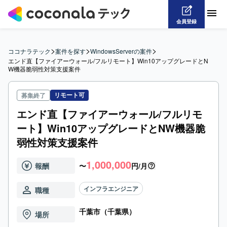
会員登録
>
>
>
ココナラテック
案件を探す
WindowsServerの案件
エンド直【ファイアーウォール/フルリモート】Win10アップグレードとN
W機器脆弱性対策支援案件
リモート可
募集終了
エンド直【ファイアーウォール/フルリモ
ート】Win10アップグレードとNW機器脆
弱性対策支援案件
1,000,000
報酬
〜
円/月
インフラエンジニア
職種
千葉市（千葉県）
場所