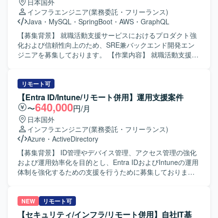
日本国外
ョンの設計（マスタースレーブ時序同期・多軸補間・負荷
ライバー、キッティングメディア等のコンテンツ移行と、
インフラエンジニア
(業務委託・フリーランス)
分散・異常保護戦略）を行います。 シリアル通信バスアー
検証機を用いた動作確認も担当いただきます。 さらに、基
Java
・
MySQL
・
SpringBoot
・
AWS
・
GraphQL
キテクチャの主導（UART / RS485 / CAN）として、カスタ
本設計、詳細設計、移行計画、構築・運用手順書、各サイ
ム通信プロトコル・フレーム構造・ハンドシェイクメカニ
トのプライマリサーバ破損時を想定したリストア手順書な
【募集背景】 就職活動支援サービスにおけるプロダクト強
ズム・エラー再送戦略の策定を行います。 関節レベルの運
ど、インフラ移行に関する各種ドキュメントの作成を行い
化および信頼性向上のため、SRE兼バックエンド開発エン
動制御アルゴリズム開発（位置計画・速度フィードフォワ
ます。中国担当チーム向けの手順書作成および日本語によ
ジニアを募集しております。 【作業内容】 就職活動支援サ
ード・トルク制御による精確な機械連動の実現）を行いま
る説明会実施など、グローバルチームとの連携支援も含ま
ービスにて、Webアプリケーション開発をご担当いただき
す。 制御パラメーター同定とシステムモデリングの主導、
れます。 【求める人物像】 インフラ構成を自ら把握しなが
ます。また、プロダクト全体に関わる技術やツール、ソフ
およびモーター＋機械負荷の統合動力学モデルの構築を行
ら、計画立案から手順化、検証、ドキュメント整備まで一
トウェアの選定と導入、セキュリティやガイドラインの策
リモート可
います。 組込みソフトウェア開発規範の策定・コードレビ
貫して遂行できる方を求めております。関係者と連携しな
定を行っていただきます。さらに、インフラ環境の構築・
【Entra ID/Intune/リモート併用】運用支援案件
ュー・単体テスト・バージョン管理体制の推進を行いま
がら、複数拠点にまたがる環境の調整や改善提案を主体的
運用、デリバリーの構築・運用、サービスの運用・推進・
640,000
〜
円/月
す。 ファームウェアOTAアップグレードソリューションの
に進めていただける方が望ましいです。 【ポジションの魅
監視などを一貫してご対応いただきます。 【求める人物
日本国外
設計主導および量産製品の保守性確保を行います。 機械・
力】 グローバルに展開する大規模MCM環境を対象としたプ
像】 中長期の視野を持ち、仕組みで課題解決を図る思考を
インフラエンジニア
(業務委託・フリーランス)
PCBエンジニアとの深い協力のもと、センサー配置・ドラ
ロジェクトに参画でき、Windows ServerやMCMを中心とし
お持ちの方を求めております。個人よりもチーム成果を重
Azure
・
ActiveDirectory
イブインターフェース・リアルタイム要件の定義を行いま
たエンタープライズインフラの設計・移行ノウハウを深め
視し、主体的にコミュニケーションを取りながら能動的に
す。 若手エンジニアのメンタリング、技術レビューと特許
ていただけます。OSバージョンアップと震災リスク分散を
プロジェクトを推進できる方、事業会社人格で動ける方を
【募集背景】 ID管理やデバイス管理、アクセス管理の強化
執筆への参加を行います。
同時に推進するため、インフラ更改およびBCP観点の知見
歓迎いたします。 【ポジションの魅力】 SREとバックエン
および運用効率化を目的とし、Entra IDおよびIntuneの運用
も獲得できるポジションです。 【開発環境】 MCM（旧
ド開発の両面からプロダクト全体に関与でき、技術選定や
体制を強化するための支援を行うために募集しておりま
SCCM）、Windows Server 2016/2019/2022、Active
ガイドライン策定など上流からサービス運用まで幅広い領
す。 【作業内容】 Entra IDおよびIntuneを用いた定常運用
Directory、クラウド環境（Microsoft Entra ID、Azure VM、
域に裁量を持って携わることができます。クラウドやコン
業務、問い合わせ対応、課題対応を実施していただきま
AWSなど）を中心としたインフラ環境となります。
テナ、モニタリングなど最新の技術スタックを活用しなが
す。Entra Join化に伴い、Entra IDおよびIntuneの観点で技
NEW
リモート可
ら、サービスの信頼性向上に直接貢献できる環境です。
術サポートを行っていただきます。ID管理においては、コ
【セキュリティ/インフラ/リモート併用】自社IT基