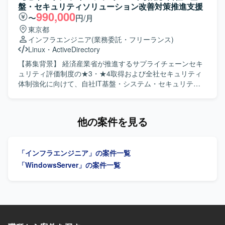
【開発環境】 サーバサイド：Kotlin/Java, SpringBoot, DGS
スト削減や運用効率化、セキュリティ向上、ガバナンス強
盤・セキュリティソリューション改善対策推進支援
framework(GraphQL), Kotest, spock(groovy), LocalStack,
化を目的とした運用支援を行っていただきます。アクセス
990,000
〜
円/月
Playwright など フロントエンド：React, Apollo, TypeScript,
管理では、セキュリティ向上を目的とした各種ポリシー運
東京都
Knockout, webpack, Storybook, Jest など モバイルアプ
用や改善を担当していただきます。デバイス管理では、セ
インフラエンジニア
(業務委託・フリーランス)
リ：SwiftUI, MagicPod など クラウドサービス：
キュリティ向上および運用効率化を目的としたポリシー設
Linux
・
ActiveDirectory
AWS（fargate, rds, sqs, redshift など）、GCP（firebase,
計や運用支援を行っていただきます。アプリ管理において
bigquery など）、CI/CD：GitHub Actions、Docker,
は、セキュリティ向上を目的としたアプリ配布やアプリ保
【募集背景】 経済産業省が推進するサプライチェーンセキ
SendGrid, Datadog, Sentry など デザイン：Figma など コ
護ポリシーの運用支援を行っていただきます。AVD実装に
ュリティ評価制度の★3・★4取得および全社セキュリティ
ミュニケーション他：GitHub Enterprise Cloud, Notion,
おいては、ID統合管理技術の観点からEntra IDおよびIntune
体制強化に向けて、自社IT基盤・システム・セキュリティ
Slack, Google Meet, Zoom, Discord など
に関する技術サポートを実施していただきます。 【求める
ソリューションの改善対策を推進するための外部パートナ
人物像】 課題の背景や要件を正しく理解し、主体的に解決
ーを募集している背景がございます。 【作業内容】 セキュ
策を検討し提案から実施まで推進できる方を求めておりま
リティ専門家の指示のもと、自社システム部門と密に連携
他の案件を見る
す。新しい技術を積極的に学び、自らの知識として吸収で
しながら、システム・IT基盤のアセスメント推進をご担当
きる方、指示待ちにならず自律的に作業を見つけてプロジ
いただきます。自社IT環境（ネットワーク、サーバ、クラ
ェクトの進捗に貢献できる方を歓迎いたします。また、不
ウド、ID管理、エンドポイント等）の各種設定・運用状況
「インフラエンジニア」の案件一覧
明点を放置せず、自ら調査したうえでメンバーに相談する
のヒアリングおよび現状整理、SCS評価基準と自社システ
など、コミュニケーションを取りながら業務を進められる
ム現状とのFit&Gap分析の補助を行っていただきます。導き
「WindowsServer」の案件一覧
方を求めております。 【ポジションの魅力】 Entra IDおよ
出された課題に対する具体的な技術的対策案（MFA強化、
びIntuneを中心とした最新のID管理およびデバイス管理基盤
ログ取得・監視設定、アクセス制御見直し等）の検討サポ
の運用に携わることで、セキュリティやガバナンス強化に
ート、システム部門・ベンダーに対する要件定義・設定変
直結する実務経験を積むことができます。ID管理やアクセ
更指示・課題管理の実行を行っていただきます。自社シス
ス管理、デバイス管理、アプリ管理など幅広い領域に関与
テム部門へ日常的にアプローチ・伴走し、対策導入に向け
するため、クラウドベースのエンドポイント管理やID管理
た説得・調整・ステータス管理、システム構成図、パラメ