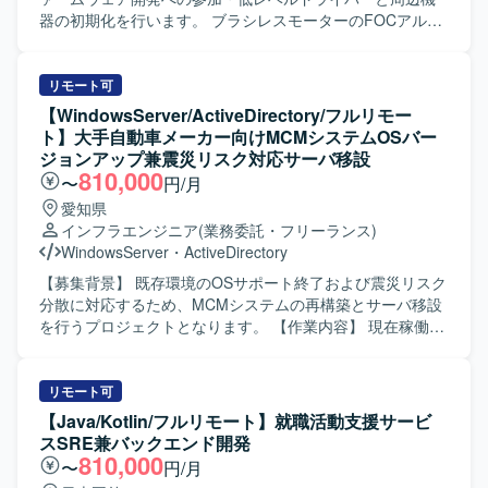
器の初期化を行います。 ブラシレスモーターのFOCアルゴ
リズム実装補助（電流ループ・速度ループ・位置ループの
基本調整）を行います。 多モーター協調制御ロジックの開
発に参加し、マスタースレーブアーキテクチャと多軸同期
リモート可
の基本実装の理解を深めていただきます。 シリアル通信プ
【WindowsServer/ActiveDirectory/フルリモー
ロトコル（UART / RS485 / TTL）の送受信実装および、上
ト】大手自動車メーカー向けMCMシステムOSバー
位機またはメイン基板との指令解析を行います。 CANバス
ジョンアップ兼震災リスク対応サーバ移設
通信の基本応用に参加し、フレーム構造と多ノード通信メ
810,000
〜
円/月
カニズムの理解を深めていただきます。 センサーデータ収
愛知県
集（エンコーダー・IMU・電流サンプリング）を行い、制御
インフラエンジニア
(業務委託・フリーランス)
アルゴリズムへのデータ提供を行います。 RTOSタスクス
WindowsServer
・
ActiveDirectory
ケジューリングと割り込み管理に参加し、多モーター並列
制御のリアルタイム性確保に携わっていただきます。 PCB
【募集背景】 既存環境のOSサポート終了および震災リスク
エンジニアとの協力によるハードウェア統合調整、および
分散に対応するため、MCMシステムの再構築とサーバ移設
オシロスコープ / ロジックアナライザーによる信号検証を行
を行うプロジェクトとなります。 【作業内容】 現在稼働し
います。 ファームウェアドキュメントとテストケースの作
ているMCMサーバ群について、Windows Server 2022への
成・維持を行います。 MCUベースの組込み制御システムア
移行・再構築を実施いたします。対象となるプライマリ、
ーキテクチャの主導（起動フロー・RTOSタスク計画・通信
更新同期、管理配布、配布サイトサーバ等のインフラ再構
リモート可
プロトコルスタック・安全メカニズム）を行います。 多軸
築およびバージョンアップを行います。 また、現行のCAS
【Java/Kotlin/フルリモート】就職活動支援サービ
ブラシレスモーターFOC制御アルゴリズムの独立設計と最
配下構成を撤去し、国内や海外拠点を含む各サイトをスタ
スSRE兼バックエンド開発
適化（電流ループ帯域幅・弱磁制御・外乱抑制・トルクリ
ンドアロン構成へ移行・最適化するための手順検証および
810,000
〜
円/月
ップル抑制）を行います。 多モーター協調制御ソリューシ
実施を行います。各種スクリプト、タスクシーケンス、ド