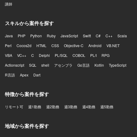
講師
スキルから案件を探す
Java
PHP
Python
Ruby
JavaScript
Swift
C#
C++
Scala
Perl
Cocos2d
HTML
CSS
Objective-C
Android
VB.NET
VBA
VC++
C
Delphi
PL/SQL
COBOL
PL/I
RPG
Actionscript
SQL
shell
アセンブラ
Go言語
Kotlin
TypeScript
R言語
Apex
Dart
特徴から案件を探す
リモート可
週1勤務
週2勤務
週3勤務
週4勤務
週5勤務
地域から案件を探す