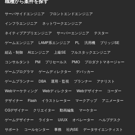
職種から案件を探す
に関する知識とスキルを総合的に高めることができるポジ
ータシート、運用手順書、評価エビデンス等の資料作成・
ションです。 【開発環境】 Entra ID、Intune、AVDなどの
更新もご担当いただきます。 【求める人物像】 机上の理想
サーバサイドエンジニア
フロントエンドエンジニア
クラウドベースのID管理およびデバイス管理環境を利用い
論ではなく実際のシステム設定や現場の運用に興味を持
たします。
インフラエンジニア
ち、自発的に手を動かせる現場密着・ハンズオン指向の方
ネットワークエンジニア
を求めております。自社システム部門へ積極的に足を運
ネイティブアプリエンジニア
サーバーエンジニア
テスター
び、疑問点をその場で解消しながら前向きに推進できるフ
ットワークの軽さとコミュニケーション意欲をお持ちの方
ゲームエンジニア
LAMP系エンジニア
PL
汎用機
ブリッジSE
が望ましいです。セキュリティの専門知識を実務を通じて
組込・制御
AIエンジニア
上級SE
フルスタックエンジニア
吸収し、ステップアップしたいというキャッチアップ力と
向上心をお持ちの方にマッチする案件です。 【ポジション
コンサルタント
PM
プリセールス
PMO
プロダクトマネージャー
の魅力】 経済産業省が推進するセキュリティ評価制度への
ゲームプログラマ
対応プロジェクトに参画し、全社レベルのセキュリティ体
ゲームディレクター
デバッカー
制強化に直接関わることができるポジションです。セキュ
ゲームプランナー
DBA
運用・監視
プランナー
アナリスト
リティ専門家やPMと協働しながら、アセスメントから対策
導入、運用定着まで一連のプロセスに深く関与できるた
Webマーケティング
Webディレクター
Webデザイナー
コーダー
め、セキュリティ分野およびインフラ領域の実務経験と知
デザイナー
Flash
イラストレーター
マークアップ
アニメーター
見を大きく高めていただけます。 【開発環境】 自社IT基盤
としてネットワーク、サーバ（Windows、Linux）、クラウ
CGデザイナー
クリエイター
動画編集
マーケター
ド環境（AWS、Azure等）、ID管理（Active Directory、
ゲームデザイナー
Microsoft Entra ID等）を対象とした環境でのアセスメント
ライター
UI/UX
オペレーター
ヘルプデスク
および改善支援となります。
サポート
コールセンター
事務
社内SE
データサイエンティスト