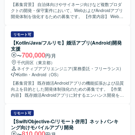
【募集背景】 自治体向けやサイネージ向けなど複数プロダ
クトの開発・保守案件において、WebおよびAndroidアプリ
開発体制を強化するための募集です。 【作業内容】 Webア
プリケーションおよびAndroidアプリ開発において、要件定
義から設計・実装・テスト・運用保守まで一貫してご担当
いただきます。 具体的には、自治体向け健康管理アプリの
リモート可
Web／Androidアプリ開発、サイネージ受付システムの
【Kotlin/Java/フルリモ】婚活アプリ(Android)開発
Androidアプリ開発、PHP／Node.jsを用いたバックエン
支援
ド・Webシステム開発、KotlinによるAndroidネイティブア
700,000
〜
円/月
プリ開発、REST API連携やDB設計、管理画面開発、UI/UX
千代田区（東京都）
改善、機能追加・改修対応、iOS／Web／サーバーサイドと
ネイティブアプリエンジニア
(業務委託・フリーランス)
の仕様調整・連携開発、Firebaseやクラウドサービスを利
Kotlin
・
Android（OS）
用したアプリ連携、保守運用や障害調査、パフォーマンス
改善対応などを行っていただきます。 【求める人物像】 フ
【募集背景】 既存婚活Androidアプリの機能拡張および品質
ロントエンドからバックエンドまで幅広い領域に対して主
向上を目的とした開発体制強化のための募集です。 【作業
体的にキャッチアップしながら取り組める方を求めていま
内容】 既存婚活Androidアプリに対するエンハンス開発を行
す。また、関係者とのコミュニケーションを大切にし、課
っていただきます。具体的には、新機能追加や既存機能の
題に対して自ら提案しながら改善を進めていける方が望ま
改修、コード品質の改善、自動テストの追加・修正などを
しいです。 【ポジションの魅力】 WebとAndroidネイティ
担当していただきます。また、チームメンバーや他チーム
リモート可
ブ双方の開発に携わることで、フルスタック寄りのスキル
と連携しながら、仕様調整やレビュー対応も行っていただ
【Swift/Objective-C/リモート併用】ネットバンキ
を身につけることができます。自治体やヘルスケア領域な
きます。 【求める人物像】 チーム開発を前提に円滑なコミ
ング向けモバイルアプリ開発
ど社会貢献性の高いプロダクトに関わりながら、設計から
ュニケーションが取れ、自ら課題を発見し改善提案ができ
810,000
〜
円/月