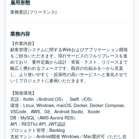
雇用形態
業務委託(フリーランス)
業務内容
【作業内容】

顧客管理システムに関するWebおよびアプリケーション開発
をご担当いただきます。現行サービスのフルリプレースを進
めており、要件定義から設計・実装・テスト、リリースまで
幅広く携われるフェーズです。既存の仕組みを一から見直
し、より使いやすく・拡張性の高いサービスへと進化させて
いくプロジェクトに参画いただきます。

【開発環境】

言語：Kotlin（Android OS）、Swift（iOS）

環境：Linux, Windows, macOS, Docker, Docker Compose, 
VSCode、AWS、Git、Android Studio、Xcode

DB：MySQL（AWS Aurora RDS）

API：RESTful API, JWT認証

プロジェクト管理：Backlog

支給マシン：Android開発 Windows／Mac選択可（ただし在