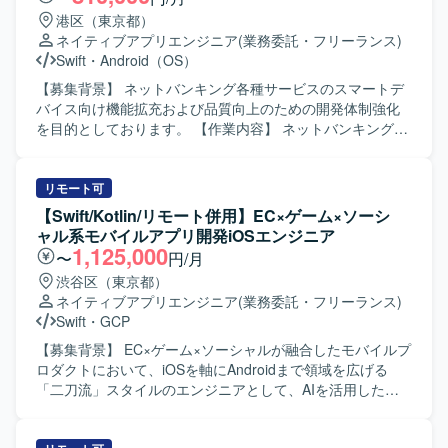
運用まで一連の開発プロセスを経験できる環境です。 【開
る方を求めています。既存の設計やテスト方針を尊重しつ
港区（東京都）
発環境】 Kotlinを中心としたAndroidネイティブアプリ開発
つ、より良いアーキテクチャや開発プロセスを意識して取
ネイティブアプリエンジニア
(業務委託・フリーランス)
に加え、PHP／Node.jsによるバックエンド開発、MySQL／
り組める方が望ましいです。 【ポジションの魅力】 コンシ
Swift
・
Android（OS）
PostgreSQLなどのRDBを用いたシステム構成です。Gitを用
ューマ向け婚活アプリの開発に携わることで、多くのユー
いたチーム開発を行い、Firebaseや各種クラウドサービス
ザーに影響力のあるサービス開発経験を積むことができま
【募集背景】 ネットバンキング各種サービスのスマートデ
と連携したアプリケーション開発を実施しています。
す。既存プロダクトのエンハンス開発を通じて、アーキテ
バイス向け機能拡充および品質向上のための開発体制強化
クチャ設計や自動テストの実装など、モダンなAndroid開発
を目的としております。 【作業内容】 ネットバンキング各
の知見を深めることができます。 【開発環境】 Android向
種サービスについて、スマートデバイス（iOS/Android）向
けネイティブアプリ開発環境にて、Kotlin/JavaおよびGitを
けアプリケーションの開発を行います。詳細設計から実
用いたチーム開発を行います。アーキテクチャはClean
装、テストまで一連の工程をご担当いただきます。また、
リモート可
Architectureを意識した構成となっている想定です。
開発に関連する各種ドキュメントの作成も実施いただきま
【Swift/Kotlin/リモート併用】EC×ゲーム×ソーシ
す。 【求める人物像】 モバイルアプリ開発において主体的
ャル系モバイルアプリ開発iOSエンジニア
に設計から実装、テストまで対応できる方を求めておりま
1,125,000
〜
円/月
す。関係者とコミュニケーションを取りながら、品質とユ
渋谷区（東京都）
ーザビリティを意識した開発ができる方を歓迎いたしま
ネイティブアプリエンジニア
(業務委託・フリーランス)
す。 【ポジションの魅力】 金融系ネットバンキングサービ
Swift
・
GCP
スの開発に関わることで、大規模なユーザーを持つサービ
スのモバイルアプリ開発経験を積むことができます。
【募集背景】 EC×ゲーム×ソーシャルが融合したモバイルプ
iOS/Androidいずれかの専門性を活かしつつ、金融ドメイン
ロダクトにおいて、iOSを軸にAndroidまで領域を広げる
の知見も深めていただけます。 【開発環境】 iOS/Android
「二刀流」スタイルのエンジニアとして、AIを活用した開
向けモバイルアプリ開発環境（Objective-C、Swiftを用いた
発体制をさらに強化していくための募集です。 【作業内
開発が想定されます）。
容】 職能混合チーム（PdM・デザイナー・エンジニア・