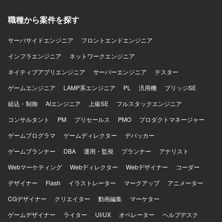
を自ら設計し、AI時代のモバイル開発の在り方を実践しな
ます。 【開発環境】 Swift、Kotlin、Go、SwiftUI、Jetpack
がら探求していくことができます。EC×ゲーム×ソーシャル
Compose、Google Cloud、gRPC、Protocol Buffers、
職種から案件を探す
が組み合わさった複雑なドメインで、高度な状態管理やパ
Bitrise、GitHub Actions、Terraform、BigQuery、Figmaな
フォーマンス最適化に取り組むことで、エンジニアとして
どを使用します。
サーバサイドエンジニア
フロントエンドエンジニア
の技術力を大きく高めていただけます。 【開発環境】
Swift、Kotlin、Goを用いた開発を行い、UIフレームワーク
インフラエンジニア
ネットワークエンジニア
としてSwiftUIやJetpack Composeを採用しています。
ネイティブアプリエンジニア
サーバーエンジニア
テスター
Android Architecture ComponentsやMVVMなどのアーキテ
クチャを活用し、XcodeおよびAndroid Studio上で開発を進
ゲームエンジニア
LAMP系エンジニア
PL
汎用機
ブリッジSE
めます。インフラにはGoogle Cloudを用い、gRPCや
組込・制御
AIエンジニア
上級SE
フルスタックエンジニア
Protocol Buffersによる通信、BitriseやGitHub Actions、
Cloud Buildを用いたCI/CDを構築しています。Terraformに
コンサルタント
PM
プリセールス
PMO
プロダクトマネージャー
よる構成管理、CrashlyticsやCloud Monitoringなどのモニタ
リング基盤、BigQueryやLooker Studioによる分析基盤、
ゲームプログラマ
ゲームディレクター
デバッカー
AutifyによるQA自動化、ClaudeやGitHub CopilotなどのAIツ
ゲームプランナー
DBA
運用・監視
プランナー
アナリスト
ール群、GitHub・Slack・Notion・Figmaを組み合わせたモ
ダンな開発環境で、アジャイル開発を実践しています。
Webマーケティング
Webディレクター
Webデザイナー
コーダー
デザイナー
Flash
イラストレーター
マークアップ
アニメーター
CGデザイナー
クリエイター
動画編集
マーケター
ゲームデザイナー
ライター
UI/UX
オペレーター
ヘルプデスク