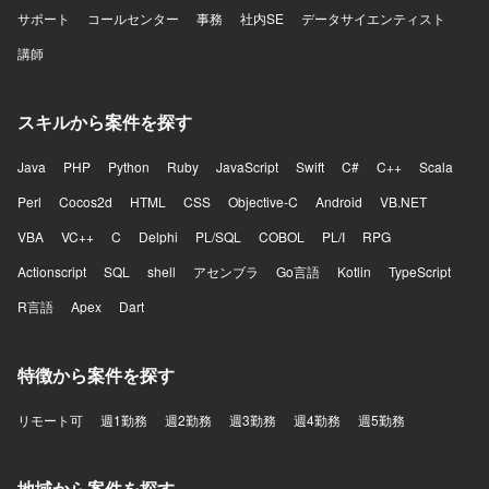
サポート
コールセンター
事務
社内SE
データサイエンティスト
講師
スキルから案件を探す
Java
PHP
Python
Ruby
JavaScript
Swift
C#
C++
Scala
Perl
Cocos2d
HTML
CSS
Objective-C
Android
VB.NET
VBA
VC++
C
Delphi
PL/SQL
COBOL
PL/I
RPG
Actionscript
SQL
shell
アセンブラ
Go言語
Kotlin
TypeScript
R言語
Apex
Dart
特徴から案件を探す
リモート可
週1勤務
週2勤務
週3勤務
週4勤務
週5勤務
地域から案件を探す