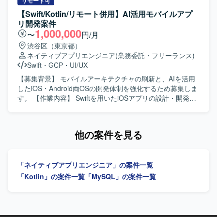
QA）に加わり、仕様検討からリリース・効果分析まで一貫
リモート可
してご担当いただきます。Swiftを用いたiOSアプリの設計・
【Swift/Kotlin/リモート併用】AI活用モバイルアプ
開発・保守・運用を中心に、SwiftUIによるUI実装やアーキ
リ開発案件
テクチャ設計を含めた実装・運用全般を担っていただきま
1,000,000
〜
円/月
す。あわせて、Kotlinを用いたAndroidアプリ開発にも関与
渋谷区（東京都）
し、Jetpack ComposeによるUI実装など、iOS側の知見を活
ネイティブアプリエンジニア
(業務委託・フリーランス)
かした両OSでの開発を行っていただきます。Claudeなどの
Swift
・
GCP
・
UI/UX
AIツールを活用しながら実装計画の策定、コード生成、レ
ビューの効率化を進め、モバイルアーキテクチャの設計や
【募集背景】 モバイルアーキテクチャの刷新と、AIを活用
ドメイン分離による開発並列性向上に向けた刷新を推進し
したiOS・Android両OSの開発体制を強化するため募集しま
ていただきます。また、PdM・デザイナーと連携しつつ、
す。 【作業内容】 Swiftを用いたiOSアプリの設計・開発・
事業数値やKPIに基づいた機能開発、リリース後の効果分析
保守・運用を担当します。SwiftUIによるUI実装、Kotlinを用
までを通してプロダクト開発全般に関わっていただきま
いたAndroidアプリ開発、AIツールを活用した実装計画・コ
す。 【求める人物像】 プロダクトのミッションやバリュー
ード生成・レビューの効率化を行います。要件定義からリ
他の案件を見る
に共感し、EC体験の可能性に興味をお持ちの方を求めてい
リース、効果分析まで一貫して担当し、モバイルアーキテ
ます。変化の大きい環境の中でも挑戦を楽しみ、ソフトウ
クチャの設計・刷新も推進します。 【求める人物像】 プロ
ェアを軸に大きなチャレンジをしたいと考えている方にマ
ダクトの価値向上に向けて、オーナーシップを持ち挑戦を
「ネイティブアプリエンジニア」の案件一覧
ッチします。事業や顧客に近い距離で数値やユーザーの声
続けられる方を求めています。変化の速い環境で、チーム
を捉えながら、主体的に開発をリードしていける方を歓迎
と連携しながら成果創出に取り組める方に適したポジショ
「Kotlin」の案件一覧
「MySQL」の案件一覧
します。 【ポジションの魅力】 少数精鋭のチームにおい
ンです。 【ポジションの魅力】 モバイルアーキテクチャの
て、自ら設計したモバイルアーキテクチャの上でプロダク
設計や技術選定に深く関与できます。AIを活用したiOS・
トが動く手触りを持ちながら開発できる環境です。AI活用
Android両OSの開発プロセスを構築し、複雑なEC・ゲー
を前提としたiOS・Android両OSの「二刀流」開発プロセス
ム・ソーシャル領域における高難度な技術課題に取り組め