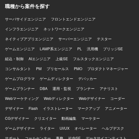
きる環境です。 【開発環境】 開発環境はWindows、実機環
職種から案件を探す
境はμITRONとなります。主な使用言語はC++およびCで
す。UMLドキュメント作成ツールとしてAstahを利用する場
サーバサイドエンジニア
フロントエンドエンジニア
合があります。
インフラエンジニア
ネットワークエンジニア
ネイティブアプリエンジニア
サーバーエンジニア
テスター
ゲームエンジニア
LAMP系エンジニア
PL
汎用機
ブリッジSE
組込・制御
AIエンジニア
上級SE
フルスタックエンジニア
コンサルタント
PM
プリセールス
PMO
プロダクトマネージャー
ゲームプログラマ
ゲームディレクター
デバッカー
ゲームプランナー
DBA
運用・監視
プランナー
アナリスト
Webマーケティング
Webディレクター
Webデザイナー
コーダー
デザイナー
Flash
イラストレーター
マークアップ
アニメーター
CGデザイナー
クリエイター
動画編集
マーケター
ゲームデザイナー
ライター
UI/UX
オペレーター
ヘルプデスク
サポート
コールセンター
事務
社内SE
データサイエンティスト