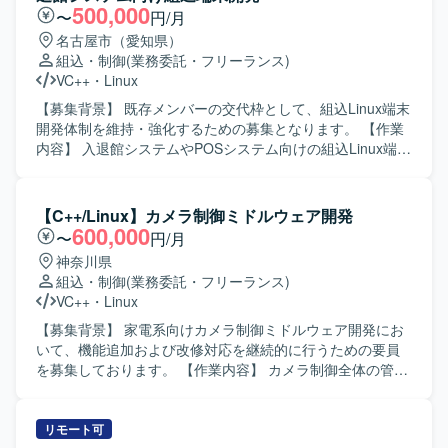
ながら開発を進められる方を求めております。 【ポジショ
500,000
〜
円/月
ンの魅力】 検査装置という専門性の高い領域で、組込開発
名古屋市（愛知県）
スキルやマルチスレッドプログラミング、画像処理関連の
組込・制御
(業務委託・フリーランス)
技術などを実務を通じて習得・強化していただけます。上
VC++
・
Linux
流工程から一貫して関わることで、ソフトウェア全体の構
造理解も深めていただけます。 【開発環境】 C++および
【募集背景】 既存メンバーの交代枠として、組込Linux端末
Visual Studioを用いた組込ソフトウェア開発環境での作業と
開発体制を維持・強化するための募集となります。 【作業
なります。Linux環境での開発やテスト環境構築、Qtや画像
内容】 入退館システムやPOSシステム向けの組込Linux端末
処理ライブラリなどを利用するケースもございます。
において、カード認証・顔認証などの認証機能を中心とし
た機能開発を担当していただきます。基本設計からテス
ト・評価まで一連の工程を実施していただきます。 【求め
【C++/Linux】カメラ制御ミドルウェア開発
る人物像】 組込開発における基本設計からテストまでを主
600,000
〜
円/月
体的に担える方を求めています。認証機能など新しい技術
神奈川県
要素にも前向きに取り組み、周囲と協調しながら開発を進
組込・制御
(業務委託・フリーランス)
めていただける方が望ましいです。 【ポジションの魅力】
VC++
・
Linux
入退館やPOSなど実利用シーンに近い組込端末の開発に携
わることができ、認証技術や組込Linuxに関する知見を深め
【募集背景】 家電系向けカメラ制御ミドルウェア開発にお
ることができます。基本設計から評価まで幅広い工程に関
いて、機能追加および改修対応を継続的に行うための要員
わることで、上流から下流まで一貫した経験を積むことが
を募集しております。 【作業内容】 カメラ制御全体の管
できます。 【開発環境】 組込Linux環境上でC++を用いた開
理、動画および静止画シーケンス制御、画像データフロー
発を行います。認証機能としてカード認証・顔認証などの
の制御を行っていただきます。各機能（イメージャー、レ
機能を実装・評価していただきます。
ンズ制御、露出制御、認識など）と密に連携し、1フレーム
リモート可