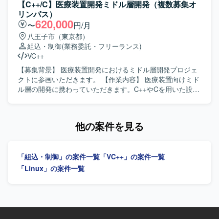
の画像データを整えていくための信号整理をマイクロ秒単
【C++/C】医療装置開発ミドル層開発（複数募集オ
位で実施いたします。完全な新規開発ではなく、既存のベ
リンパス）
ースソフトに対して機能追加や修正を行っていただきま
620,000
〜
円/月
す。基本設計、詳細設計、プログラミング、結合テスト、
八王子市（東京都）
総合テストまで一貫してご対応いただきます。 【求める人
組込・制御
(業務委託・フリーランス)
物像】 能動的に作業を進めることができ、長期的に継続し
VC++
て取り組んでいただける方を求めております。日本語で技
術的なコミュニケーションが円滑に行え、仕様書を正確に
【募集背景】 医療装置開発におけるミドル層開発プロジェ
理解できる方を歓迎いたします。 【ポジションの魅力】 カ
クトに参画いただきます。 【作業内容】 医療装置向けミド
メラ制御におけるコアとなるミドルウェア開発に携わるこ
ル層の開発に携わっていただきます。C++やCを用いた設計
とができ、イメージャーやレンズ制御など複数の機能と連
および実装、結合試験までの一連の開発工程を担当してい
携しながら高精度な画像処理制御を経験することができま
ただきます。作業内容の把握や検討、関係者との調整を行
す。長期的なプロジェクトの中で、組込C++開発スキルやリ
いながら、開発を実施・推進していただきます。UMLを用
他の案件を見る
アルタイム制御に関する知見を深めていただけます。 【開
いた設計やドキュメント作成にも取り組んでいただきま
発環境】 OSはLinux環境となり、組込C++を用いたカメラ
す。 【求める人物像】 コミュニケーションスキルが高く、
制御ミドルウェアの開発を行います。
周囲と連携しながら主体的に作業内容を把握し、検討や調
「組込・制御」の案件一覧
「VC++」の案件一覧
整を行いつつ推進していける方を求めています。オブジェ
クト指向を理解し、設計意図を踏まえて開発を進められる
「Linux」の案件一覧
方が望ましいです。 【ポジションの魅力】 医療装置開発と
いう社会的意義の高いプロジェクトにおいて、ミドル層開
発の上流から試験まで一貫して携わることができます。
C++による開発経験やUML設計、GoogleTestやAstahなどの
ツール利用経験を活かしながら、長期的にスキルアップで