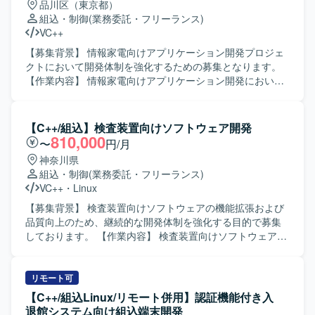
品川区（東京都）
組込・制御
(業務委託・フリーランス)
VC++
【募集背景】 情報家電向けアプリケーション開発プロジェ
クトにおいて開発体制を強化するための募集となります。
【作業内容】 情報家電向けアプリケーション開発におい
て、詳細設計から開発、単体・結合・総合テストまで一連
の工程をご担当いただきます。発生したバグの解析および
修正も行っていただきます。 【求める人物像】 コミュニケ
【C++/組込】検査装置向けソフトウェア開発
ーションを取りながら協調して作業を進められる方を求め
810,000
〜
円/月
ております。自ら課題を見つけ主体的に行動しながら品質
神奈川県
向上に取り組んでいただける方が望ましいです。 【ポジシ
組込・制御
(業務委託・フリーランス)
ョンの魅力】 情報家電向けのプロダクト開発に携わること
VC++
・
Linux
で、ユーザーに近い領域での開発経験を積むことができま
す。C/C++を用いた開発スキルに加え、リアルタイム通信や
【募集背景】 検査装置向けソフトウェアの機能拡張および
Audio処理などの知識を身に付ける機会があります。 【開発
品質向上のため、継続的な開発体制を強化する目的で募集
環境】 C/C++、Visual Studio、GitHub（Git）などを用いた
しております。 【作業内容】 検査装置向けソフトウェアの
開発環境となります。
基本設計から実装、テストまで一連の工程をご担当いただ
きます。組込ソフトウェアとしてデバイスやメモリ、カメ
ラなどハードウェアとの連携や制御を行う機能の開発を進
リモート可
めていただきます。 【求める人物像】 主体的に課題を発見
【C++/組込Linux/リモート併用】認証機能付き入
し行動できる方、周囲と円滑にコミュニケーションを取り
退館システム向け組込端末開発