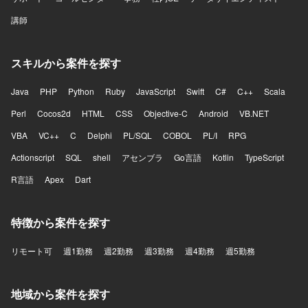
講師
スキルから案件を探す
Java
PHP
Python
Ruby
JavaScript
Swift
C#
C++
Scala
Perl
Cocos2d
HTML
CSS
Objective-C
Android
VB.NET
VBA
VC++
C
Delphi
PL/SQL
COBOL
PL/I
RPG
Actionscript
SQL
shell
アセンブラ
Go言語
Kotlin
TypeScript
R言語
Apex
Dart
特徴から案件を探す
リモート可
週1勤務
週2勤務
週3勤務
週4勤務
週5勤務
地域から案件を探す