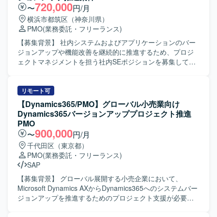
の移行またはリプレースに関わる検討・推進にも携わって
720,000
〜
円/月
いただきます。ベンダーによる検証結果のレビュー、EBS
横浜市都筑区（神奈川県）
有識者としてのアドバイス提供、ユーザ部門へのヒアリン
PMO
(業務委託・フリーランス)
グ、標準機能変更点の整理、改修要否の判断、対応方針の
検討および提案などを行っていただきます。 【求める人物
【募集背景】 社内システムおよびアプリケーションのバー
像】 関係者と円滑にコミュニケーションを取りながら、主
ジョンアップや機能改善を継続的に推進するため、プロジ
体的に課題抽出と改善提案ができる方を求めております。
ェクトマネジメントを担う社内SEポジションを募集してお
業務とシステムの両面を理解し、ユーザ部門と開発ベンダ
ります。 【作業内容】 社内SEとして、業務部門とシステム
ーの間に立って調整やファシリテーションができる方が望
ベンダーの間に立ち、要件調整、課題管理、スケジュール
ましいです。 【ポジションの魅力】 大規模な基幹システム
管理、リスク管理などプロジェクトマネジメント全般を担
リモート可
およびBI基盤のバージョンアップ・移行に上流から関わる
当して頂きます。 具体的には、RFIやRFPの作成、WBSの
【Dynamics365/PMO】グローバル小売業向け
ことができ、EBSおよびOACに関する知見をさらに深めら
作成・更新、進捗の可視化や課題・リスクの洗い出しおよ
Dynamics365バージョンアッププロジェクト推進
れる環境です。PMOとしてプロジェクトマネジメントスキ
び対策立案を行って頂きます。 また、プロジェクトメンバ
PMO
ルを高めつつ、会計業務や標準機能に関する知識も強化し
ーとなる社内人員に対して、助言やフォローを行いなが
900,000
〜
円/月
ていただけます。 【開発環境】 Oracle E-Business Suite
ら、関係者を巻き込みつつプロジェクトを推進して頂きま
千代田区（東京都）
12.1／12.2 OBIEE Oracle Analytics Cloud（OAC）
す。 【求める人物像】 PJ推進のために5W1Hを明確に示
PMO
(業務委託・フリーランス)
し、自ら考えて行動に移せる方を求めております。 指示待
SAP
ちではなく、リーダーとして主体的かつ前向きに動けるタ
イプの方を歓迎いたします。 ベンダーや社内各部門との折
【募集背景】 グローバル展開する小売企業において、
衝・調整を円滑に行える高いコミュニケーション能力をお
Microsoft Dynamics AXからDynamics365へのシステムバー
持ちの方にマッチするポジションです。 【ポジションの魅
ジョンアップを推進するためのプロジェクト支援が必要と
力】 社内システムやアプリのバージョンアップを通じて、
なっております。 【作業内容】 グローバル展開する小売企
業務効率化や事業成長に直結するプロジェクトに上流工程