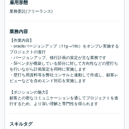
雇用形態
業務委託(フリーランス)
業務内容
【作業内容】

・oracleバージョンアップ（11g→19c）をオンプレ実施する
プロジェクトの進行

・バージョンアップ、移行計画の策定が主な業務です

・SIベンダが構築している部分に対して方向性などの壁打ち
を行いながら計画策定を同時に実施します

・壁打ち用資料等を弊社コンサルと連動して作成し、顧客レ
ビューなどを含めエンド対応を実施します

【ポジションの魅力】

顧客との密なコミュニケーションを通してプロジェクトを進
行するため、より深い理解と専門性を得られます
スキルタグ