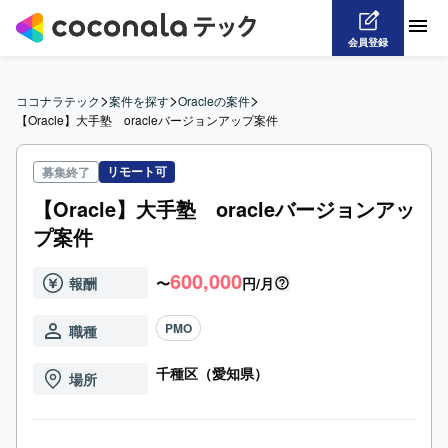
会員登録
>
>
>
ココナラテック
案件を探す
Oracleの案件
【Oracle】大手塾　oracleバージョンアップ案件
リモート可
募集終了
【Oracle】大手塾 oracleバージョンアッ
プ案件
600,000
報酬
〜
円/月
PMO
職種
千種区（愛知県）
場所