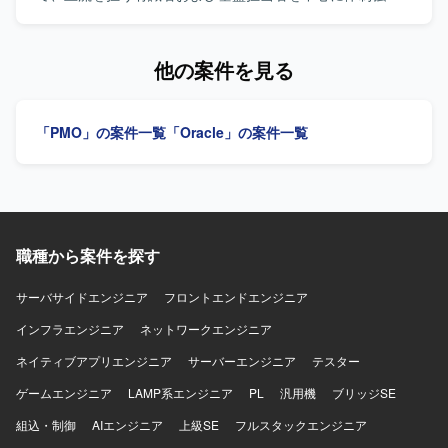
く習得していただけます。AIツールを活用した検証やテス
を図るための募集となります。 【作業内容】 人事・給与モ
ト自動化など、新しい技術の導入経験も積むことができま
ジュールおよび周辺の勤怠システムを対象とした最新バー
す。 【開発環境】 ZendFramework, PHP5.3→7.3,
ジョンへのバージョンアッププロジェクトに参画していた
他の案件を見る
PostgreSQL10→14以降（バージョン未確定）,
だきます。 人事アプリ担当としては、人事・給与モジュー
CentOS6.8（移行先OSは調査中）, 画面数115、バッチ数
ルおよび周辺の勤怠システムに関する要件定義や仕様調
227の基幹システムです。
整、チームリードなどの上流工程を推進していただきま
「PMO」の案件一覧
「Oracle」の案件一覧
す。 EBS基盤担当としては、EBSアプリケーション基盤の
最新化やデータ移行、アーキテクチャ設計などの技術的リ
ードを担っていただきます。 【求める人物像】 大規模なバ
ージョンアッププロジェクトにおいて主体的にプロジェク
トを牽引していただける方を求めています。 Oracle EBSに
関する知見を生かしつつ、関係者と円滑にコミュニケーシ
職種から案件を探す
ョンを取りながら、課題解決や改善提案を積極的に行って
いただける方が望ましいです。 【ポジションの魅力】 エン
タープライズ向けの大規模プロジェクトにおいて、上流工
サーバサイドエンジニア
フロントエンドエンジニア
程から基盤設計まで幅広く携わることができます。 人事・
インフラエンジニア
ネットワークエンジニア
給与領域およびEBSアプリケーション基盤の最新バージョ
ンに対応する経験を積むことで、今後のキャリアにおいて
ネイティブアプリエンジニア
サーバーエンジニア
テスター
高い市場価値を発揮できるポジションとなります。 【開発
ゲームエンジニア
環境】 Oracle EBSを中心とした人事・給与モジュールおよ
LAMP系エンジニア
PL
汎用機
ブリッジSE
びその周辺システムの環境下で作業していただきます。
組込・制御
AIエンジニア
上級SE
フルスタックエンジニア