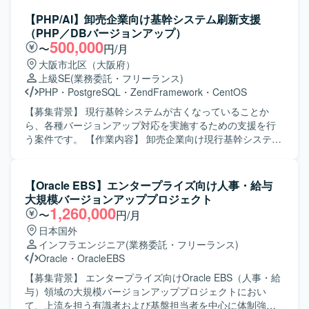
業のIT部門を支援し、Microsoft Dynamics AXから
から関わることができます。 複数のステークホルダーと協
Dynamics365へのシステムバージョンアッププロジェクト
【PHP/AI】卸売企業向け基幹システム刷新支援
働しながら、要件整理から推進まで一貫して携わること
推進をご担当いただきます。 複数国で並行して進行するプ
（PHP／DBバージョンアップ）
で、ビジネス理解とプロジェクトマネジメントスキルの双
ロジェクトにおいて、実行ベンダーの管理や各国事業部門
500,000
〜
円/月
方を高められる環境です。 【開発環境】 Webシステムおよ
との連携調整を行い、発生する課題の解決を主導していた
大阪市北区（大阪府）
びスマートフォンアプリケーションを対象としたプロジェ
だきます。 クライアントIT部門の一員としてプロジェクト
上級SE
(業務委託・フリーランス)
クト環境となります。
全体の統括と推進を担い、課題管理チケットの処理や進捗
PHP
・
PostgreSQL
・
ZendFramework
・
CentOS
管理を通じてプロジェクトを円滑に進行させるための支援
を行っていただきます。 【求める人物像】 関係者を巻き込
【募集背景】 現行基幹システムが古くなっていることか
みながら主体的にプロジェクトを推進できる方を求めてお
ら、各種バージョンアップ対応を実施するための支援を行
ります。 【ポジションの魅力】 グローバルに展開する小売
う案件です。 【作業内容】 卸売企業向け現行基幹システム
企業の大規模ERPバージョンアッププロジェクトに参画
のバージョンアップ対応をご支援いただきます。
し、複数国にまたがるプロジェクト推進やベンダーコント
ZendFrameworkベースのシステムについて、PHPやDB、
ロールの経験を積むことができます。 【開発環境】
OSなどの各種バージョンアップに伴う全機能検証や対応方
【Oracle EBS】エンタープライズ向け人事・給与
Microsoft Dynamics AX、Microsoft Dynamics365を中心と
針の検討、検証計画の策定と実施などを担当していただき
大規模バージョンアッププロジェクト
したERP環境でのプロジェクトとなります。
ます。 【求める人物像】 バージョンアップ案件において主
1,260,000
〜
円/月
体的に課題を整理し、検証計画や対応方針を自ら考えて推
日本国外
進していただける方を求めております。AIツールを活用し
インフラエンジニア
(業務委託・フリーランス)
た検証など新しい手法にも前向きに取り組んでいただける
Oracle
・
OracleEBS
方ですと望ましいです。 【ポジションの魅力】 大規模な基
幹システム（多数の画面およびバッチを含む）のバージョ
【募集背景】 エンタープライズ向けOracle EBS（人事・給
ンアップに一気通貫で関わることができ、PHPアプリケー
与）領域の大規模バージョンアッププロジェクトにおい
ションやDB、OSのバージョンアップに関する知見を広く深
て、上流を担う有識者および基盤担当者を中心に体制強化