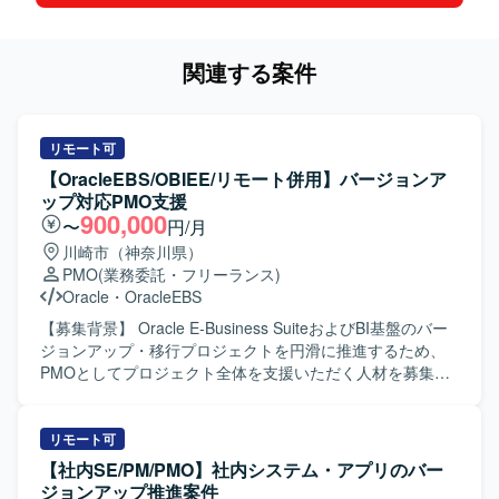
関連する案件
リモート可
【OracleEBS/OBIEE/リモート併用】バージョンア
ップ対応PMO支援
900,000
〜
円/月
川崎市（神奈川県）
PMO
(業務委託・フリーランス)
Oracle
・
OracleEBS
【募集背景】 Oracle E-Business SuiteおよびBI基盤のバー
ジョンアップ・移行プロジェクトを円滑に推進するため、
PMOとしてプロジェクト全体を支援いただく人材を募集し
ております。 【作業内容】 Oracle E-Business
Suite（EBS）のバージョン12.1から12.2へのアップグレー
ドプロジェクトに参画し、PMOとしてプロジェクト全体の
リモート可
進捗管理、課題管理、リスク管理を実施いただきます。ま
【社内SE/PM/PMO】社内システム・アプリのバー
た、BI基盤（OBIEE）のOracle Analytics Cloud（OAC）へ
ジョンアップ推進案件