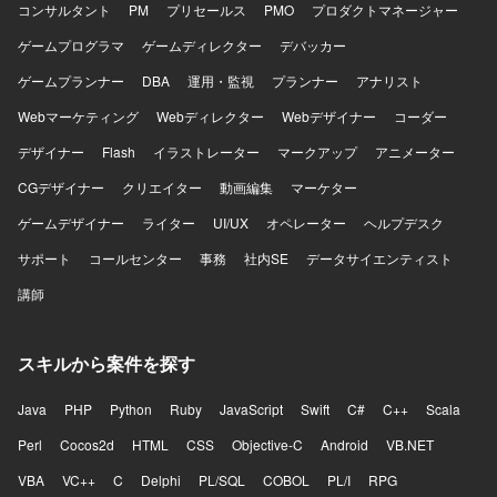
コンサルタント
PM
プリセールス
PMO
プロダクトマネージャー
ゲームプログラマ
ゲームディレクター
デバッカー
ゲームプランナー
DBA
運用・監視
プランナー
アナリスト
Webマーケティング
Webディレクター
Webデザイナー
コーダー
デザイナー
Flash
イラストレーター
マークアップ
アニメーター
CGデザイナー
クリエイター
動画編集
マーケター
ゲームデザイナー
ライター
UI/UX
オペレーター
ヘルプデスク
サポート
コールセンター
事務
社内SE
データサイエンティスト
講師
スキルから案件を探す
Java
PHP
Python
Ruby
JavaScript
Swift
C#
C++
Scala
Perl
Cocos2d
HTML
CSS
Objective-C
Android
VB.NET
VBA
VC++
C
Delphi
PL/SQL
COBOL
PL/I
RPG