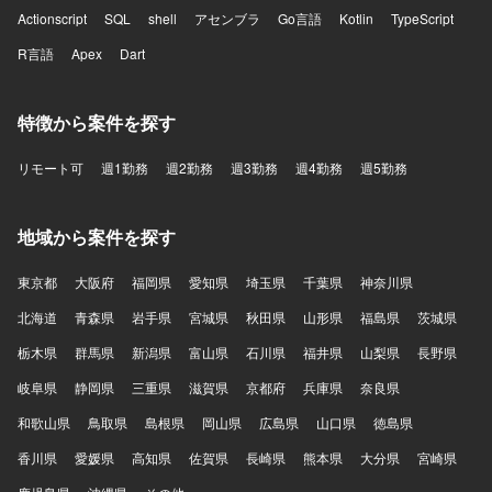
Actionscript
SQL
shell
アセンブラ
Go言語
Kotlin
TypeScript
R言語
Apex
Dart
特徴から案件を探す
リモート可
週1勤務
週2勤務
週3勤務
週4勤務
週5勤務
地域から案件を探す
東京都
大阪府
福岡県
愛知県
埼玉県
千葉県
神奈川県
北海道
青森県
岩手県
宮城県
秋田県
山形県
福島県
茨城県
栃木県
群馬県
新潟県
富山県
石川県
福井県
山梨県
長野県
岐阜県
静岡県
三重県
滋賀県
京都府
兵庫県
奈良県
和歌山県
鳥取県
島根県
岡山県
広島県
山口県
徳島県
香川県
愛媛県
高知県
佐賀県
長崎県
熊本県
大分県
宮崎県