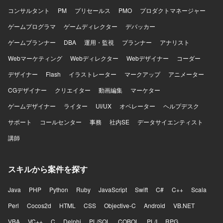
コンサルタント
PM
プリセールス
PMO
プロダクトマネージャー
ゲームプログラマ
ゲームディレクター
デバッカー
ゲームプランナー
DBA
運用・監視
プランナー
アナリスト
Webマーケティング
Webディレクター
Webデザイナー
コーダー
デザイナー
Flash
イラストレーター
マークアップ
アニメーター
CGデザイナー
クリエイター
動画編集
マーケター
ゲームデザイナー
ライター
UI/UX
オペレーター
ヘルプデスク
サポート
コールセンター
事務
社内SE
データサイエンティスト
講師
スキルから案件を探す
Java
PHP
Python
Ruby
JavaScript
Swift
C#
C++
Scala
Perl
Cocos2d
HTML
CSS
Objective-C
Android
VB.NET
VBA
VC++
C
Delphi
PL/SQL
COBOL
PL/I
RPG