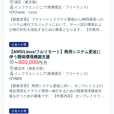
港区（東京都）
適切なアーキテクチャを主体的に提案できる方や、スキル
インフラエンジニア
(業務委託・フリーランス)
面で不足があっても臨機応変に動き、キャッチアップして
Oracle
・
Linux
いける方が望ましいです。 【ポジションの魅力】 大規模な
予約サービスのインフラ基盤に携わることで、設計から構
【募集背景】 プライベートクラウド環境からAWS環境への
築、監視・運用まで一連の工程を経験することができま
システム移行プロジェクトにおいて、サーバ設計構築およ
す。開発チームとの距離が近く、インフラ観点からサービ
び移行対応を強化するための募集となります。 【作業内
ス改善に関わる機会も多いため、技術力と提案力の双方を
容】 既存プライベートクラウド環境で稼働しているシステ
高められる環境です。 【開発環境】 Linux系OS上での
ムをAWS環境へ移行するにあたり、Linuxサーバ（RHEL）
LAMP系ミドルウェアを中心としたインフラ環境となりま
を中心としたサーバの設計・構築および移行作業を担当し
リモート可
す。シェルスクリプトによる運用ツール開発や、Gitを用い
ていただきます。移行後は、既存環境で実施しているITGC
【AWS/Linux/フルリモート】商用システム更改に
たバージョン管理、プロビジョニングツールを利用した構
対応が新環境でも適切に適用されているかの確認や、関連
伴う開発環境構築支援
成管理などを行っていただきます。
する設定・構成の見直し、ドキュメント整備なども行って
800,000
〜
円/月
いただきます。 【求める人物像】 サーバ設計構築や移行プ
横浜市（神奈川県）
ロジェクトにおいて主体的に動き、関係者と協調しながら
インフラエンジニア
(業務委託・フリーランス)
業務を進めていただける方を求めています。技術的な課題
AWS
に対して自ら調査・検証し、改善提案までつなげていただ
ける方が望ましいです。 【ポジションの魅力】 大規模なシ
【募集背景】 商用システム更改に伴い、オンプレミス上の
ステムのクラウド移行を通じて、Linuxサーバ設計構築スキ
検証環境をクラウド環境へ移行するための開発環境構築支
ルに加え、クラウド環境における設計・運用に関する知見
援を行うための募集です。 【作業内容】 オンプレミスで構
を幅広く身につけることができます。IT統制対応を含めた
築されている既存検証環境の構成および構築手順書を参照
システム基盤全体の品質確保に携わることで、上流から下
し、AWS環境上に同等の開発環境を構築していただきま
流まで一連のプロセスを経験していただけます。 【開発環
す。AWS特有のネットワーク設定については、お客様と内
リモート可