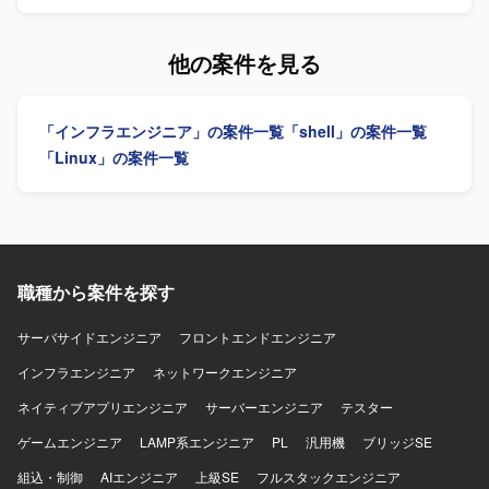
た自動化構成で構築を行います。
ップ対応を実施いたします。具体的には、OSバージョンア
ップに向けた影響調査や非互換調査、詳細設計、実作業、
テストまでを担当していただきます。また、AWSで構築し
他の案件を見る
ているシステムに対してもOSバージョンアップを実施し、
関連する基盤構築作業や検証を行っていただきます。 【求
める人物像】 単独で調査、設計、実作業を遂行しながら、
「インフラエンジニア」の案件一覧
「shell」の案件一覧
上位リーダーと適切に連携できる方を求めております。サ
ーバ作業において想定外の事象が発生した際にも、原因を
「Linux」の案件一覧
推察し、落ち着いて対処できる方が望ましいです。 【ポジ
ションの魅力】 RHELおよびAWS環境におけるOSバージョ
ンアップ対応を通じて、基盤構築スキルや非互換調査スキ
ルを実務で高めていただけます。仮想サーバおよびクラウ
ド環境の両方に携わることで、インフラエンジニアとして
の経験値を幅広く積むことができます。 【開発環境】
職種から案件を探す
RHELを利用した仮想サーバ環境およびAWS上で構築された
システム環境での作業となります。
サーバサイドエンジニア
フロントエンドエンジニア
インフラエンジニア
ネットワークエンジニア
ネイティブアプリエンジニア
サーバーエンジニア
テスター
ゲームエンジニア
LAMP系エンジニア
PL
汎用機
ブリッジSE
組込・制御
AIエンジニア
上級SE
フルスタックエンジニア