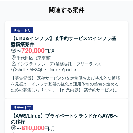
関連する案件
リモート可
【Linux/インフラ/】某予約サービスのインフラ基
盤構築案件
720,000
〜
円/月
千代田区（東京都）
インフラエンジニア
(業務委託・フリーランス)
shell
・
MySQL
・
Linux
・
Apache
【募集背景】 既存サービスの安定稼働および将来的な拡張
を見据え、インフラ基盤の強化と運用体制の整備を進める
ための募集になります。 【作業内容】 某予約サービスにお
けるインフラ基盤の設計・構築を担当していただきます。
インフラ監視や障害発生時の対応を行い、サービスの安定
稼働を支えていただきます。開発チームからの依頼に基づ
リモート可
き、各種ミドルウェアの設定変更やチューニングなどを行
【AWS/Linux】プライベートクラウドからAWSへ
っていただきます。 【求める人物像】 開発メンバーと直接
の移行
コミュニケーションを取りながら業務を進めることに抵抗
810,000
〜
円/月
がない方を求めています。既存の設計にとらわれず、より