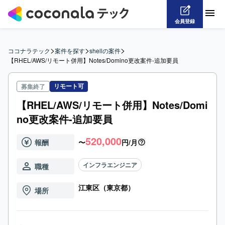
会員登録
>
>
>
ココナラテック
案件を探す
shellの案件
【RHEL/AWS/リモート併用】Notes/Domino更改案件-追加要員
リモート可
募集終了
【RHEL/AWS/リモート併用】Notes/Domi
no更改案件-追加要員
520,000
報酬
〜
円/月
インフラエンジニア
職種
江東区（東京都）
場所