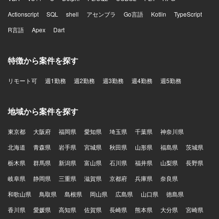
Actionscript
SQL
shell
アセンブラ
Go言語
Kotlin
TypeScript
R言語
Apex
Dart
特徴から案件を探す
リモート可
週1勤務
週2勤務
週3勤務
週4勤務
週5勤務
地域から案件を探す
東京都
大阪府
福岡県
愛知県
埼玉県
千葉県
神奈川県
北海道
青森県
岩手県
宮城県
秋田県
山形県
福島県
茨城県
栃木県
群馬県
新潟県
富山県
石川県
福井県
山梨県
長野県
岐阜県
静岡県
三重県
滋賀県
京都府
兵庫県
奈良県
和歌山県
鳥取県
島根県
岡山県
広島県
山口県
徳島県
香川県
愛媛県
高知県
佐賀県
長崎県
熊本県
大分県
宮崎県