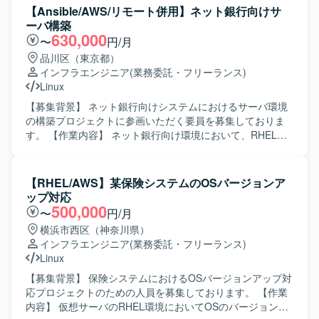
境】 プライベートクラウド環境およびAWS環境上のLinuxサ
容を確認しながら設計・設定を進めていただきます。 【求
【Ansible/AWS/リモート併用】ネット銀行向けサ
ーバ（RHEL）を中心としたサーバ基盤を対象とした設計・
める人物像】 与えられた手順や要件を踏まえて、自立して
ーバ構築
構築・移行を行います。
環境構築作業を進められる方を求めています。お客様とコ
630,000
〜
円/月
ミュニケーションを取りながら、不明点を積極的に確認
品川区（東京都）
し、段階的に環境を仕上げていける方です。 【ポジション
インフラエンジニア
(業務委託・フリーランス)
の魅力】 オンプレミスからクラウドへの移行案件に関わる
Linux
ことで、AWS上でのネットワーク設計や環境構築の実務経
験を積むことができます。既存手順書をベースにしつつ
【募集背景】 ネット銀行向けシステムにおけるサーバ環境
も、クラウド特有の設計検討にも携わることができます。
の構築プロジェクトに参画いただく要員を募集しておりま
【開発環境】 AWS上の各種サービスおよびLinux（RHEL
す。 【作業内容】 ネット銀行向け環境において、RHELを
系）を用いた開発環境構築となります。
用いたサーバ設計および構築作業を担当していただきま
す。Ansibleを用いた各種設定作業の自動化や、AWS等のパ
ブリッククラウド環境におけるサーバ構築支援も行ってい
【RHEL/AWS】某保険システムのOSバージョンア
ただきます。 【求める人物像】 サーバ設計構築作業に主体
ップ対応
的に取り組み、周囲とコミュニケーションを取りながら業
500,000
〜
円/月
務を進めていただける方を求めております。 【ポジション
横浜市西区（神奈川県）
の魅力】 金融系システムのサーバ構築に携わることで、大
インフラエンジニア
(業務委託・フリーランス)
規模かつ高信頼性が求められる環境での設計構築経験を積
Linux
むことができます。Ansibleを活用した自動化やパブリック
クラウドの構築経験を深めることができるポジションで
【募集背景】 保険システムにおけるOSバージョンアップ対
す。 【開発環境】 RHELを中心としたサーバ環境および
応プロジェクトのための人員を募集しております。 【作業
AWS等のパブリッククラウド環境において、Ansibleを用い
内容】 仮想サーバのRHEL環境においてOSのバージョンア