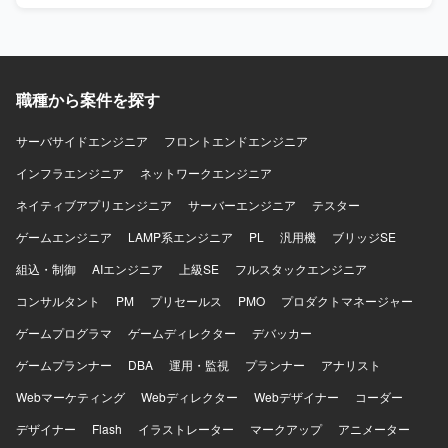
および実装を行っていただきます。
職種から案件を探す
サーバサイドエンジニア
フロントエンドエンジニア
インフラエンジニア
ネットワークエンジニア
ネイティブアプリエンジニア
サーバーエンジニア
テスター
ゲームエンジニア
LAMP系エンジニア
PL
汎用機
ブリッジSE
組込・制御
AIエンジニア
上級SE
フルスタックエンジニア
コンサルタント
PM
プリセールス
PMO
プロダクトマネージャー
ゲームプログラマ
ゲームディレクター
デバッカー
ゲームプランナー
DBA
運用・監視
プランナー
アナリスト
Webマーケティング
Webディレクター
Webデザイナー
コーダー
デザイナー
Flash
イラストレーター
マークアップ
アニメーター