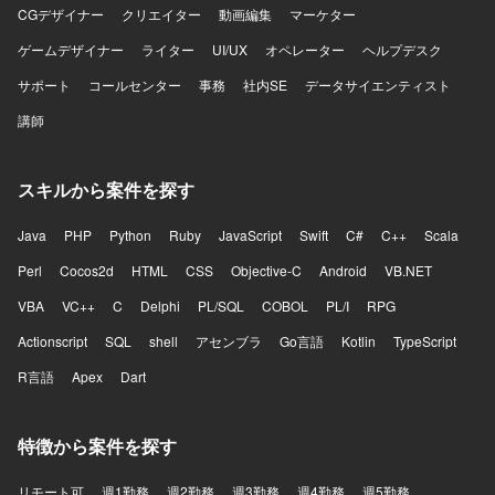
CGデザイナー
クリエイター
動画編集
マーケター
ゲームデザイナー
ライター
UI/UX
オペレーター
ヘルプデスク
サポート
コールセンター
事務
社内SE
データサイエンティスト
講師
スキルから案件を探す
Java
PHP
Python
Ruby
JavaScript
Swift
C#
C++
Scala
Perl
Cocos2d
HTML
CSS
Objective-C
Android
VB.NET
VBA
VC++
C
Delphi
PL/SQL
COBOL
PL/I
RPG
Actionscript
SQL
shell
アセンブラ
Go言語
Kotlin
TypeScript
R言語
Apex
Dart
特徴から案件を探す
リモート可
週1勤務
週2勤務
週3勤務
週4勤務
週5勤務