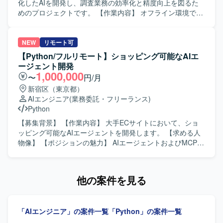
いです。 【ポジションの魅力】 音声認識と生成AIを組み合
化したAIを開発し、調査業務の効率化と精度向上を図るた
わせたSaaSプロダクトにおいて、プロンプト戦略やエージ
めのプロジェクトです。 【作業内容】 オフライン環境で利
ェント構成などコアとなるアーキテクチャ設計から関わる
用可能な仕様調査支援向けAIの開発を行っていただきま
ことができます。個社ごとの要件にあわせたカスタマイズ
す。一般的な知識ではなく業務固有知識を追加学習させる
開発を通じて、多様な業務シナリオに対するAI活用ノウハ
ことで精度向上を図っていただきます。GraphRAGやファ
NEW
リモート可
ウを蓄積できる環境です。 【開発環境】 Pythonを用いたバ
インチューニングなど、その他有効な手法を検討しつつ、
【Python/フルリモート】ショッピング可能なAIエ
ックエンド開発環境のもと、LangChainやLangGraphなど
モデルの選定、チューニング、チューニング前後のモデル
ージェント開発
のAIエージェントフレームワークおよびLLM連携ライブラ
検証および評価報告を実施していただきます。 【求める人
1,000,000
〜
円/月
リを活用した開発を行います。
物像】 業務固有ドメインの理解を深めながら、最適なAIモ
新宿区（東京都）
デル構成やRAG構成を自ら提案し、検証を回しながら粘り
AIエンジニア
(業務委託・フリーランス)
強く精度改善に取り組んでいただける方を求めています。
Python
また、新しいAI技術やフレームワークのキャッチアップに
積極的で、関係者と連携しながら柔軟に進めていただける
【募集背景】 【作業内容】 大手ECサイトにおいて、ショ
方が望ましいです。 【ポジションの魅力】 オフライン環境
ッピング可能なAIエージェントを開発します。 【求める人
かつ業務固有知識に特化したAI開発に携わることで、生成AI
物像】 【ポジションの魅力】 AIエージェントおよびMCPサ
やRAG、ファインチューニングなどの先端技術を実務レベ
ーバ開発に携わることができます。 【開発環境】 Python、
ルで活用しながら、要件定義からモデル検証・評価まで一
LangChain、AutoGen、MCPサーバを使用します。
連のプロセスに関わることができます。ローカル実行を前
他の案件を見る
提としたモデル運用ノウハウを蓄積できる点も魅力です。
【開発環境】 LinuxサーバやDockerなどのインフラ環境上
で、Pythonおよび各種オープンウェイトモデルを用いて開
「AIエンジニア」の案件一覧
「Python」の案件一覧
発していただきます。OpenAI APIやTransformer系ライブラ
リ、RAG関連コンポーネントなどを組み合わせて環境構築