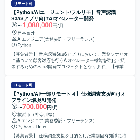
機会が大きいポジションです。 【開発環境】 Python、
討、実装および検証、結果の整理とフィードバックなどを
リモート可
FastAPI、Flask、LLM、LangChain、LangGraph、RAG、
想定しております。 【求める人物像】 生成AIやPoCに強い
【Python/AIエージェント/フルリモ】音声認識
Azure、AKS、Foundry、AI Search、音声認識AIを利用して
興味を持ち、自ら主体的に企画・推進・実装までやり切っ
SaaSアプリ向けAIオペレーター開発
開発を行っております。
ていただける方を求めています。関係者とコミュニケーシ
1,080,000
〜
円/月
ョンを図りながら、スピード感を持って業務を進められる
日本国外
方が望ましいです。 【ポジションの魅力】 社内の生成AI活
AIエンジニア
(業務委託・フリーランス)
用をリードし、業務効率化や新たな価値創出に直結する
Python
PoCを推進できるポジションです。生成AI環境整備からPoC
実装まで一気通貫で経験できるため、先端領域での知見と
【募集背景】 音声認識SaaSアプリにおいて、業務シナリオ
実績を積むことができます。 【開発環境】 Pythonまたは
に基づいて顧客対応を行うAIオペレーター機能を強化・拡
node.jsを用いた開発環境およびGitによるソース管理環境を
張するためのSaaS開発プロジェクトとなります。 【作業内
利用していただきます。
容】 業務シナリオを踏まえたAIオペレーターの要件整理や
設計を行い、個社ごとにアプリケーション設計やプロンプ
トチューニング、エージェント開発を実施していただきま
リモート可
す。LLM連携APIの設計・実装や、タスク分解・ツール連
【Python/AI/一部リモート可】仕様調査支援向けオ
携・ワークフロー設計を行いながら、エージェントの精度
フライン環境AI開発
向上に向けた検証・改善を継続的に行っていただきます。
700,000
〜
円/月
【求める人物像】 生成AIやAIエージェント技術への関心が
横浜市（神奈川県）
高く、自ら課題を発見しながら設計・実装・改善を主体的
AIエンジニア
(業務委託・フリーランス)
に進めていただける方を求めております。関係者とコミュ
Python
・
Linux
ニケーションを取りながら要件を整理し、プロダクト品質
の向上に責任感を持って取り組んでいただける方が望まし
【募集背景】 仕様調査支援を目的とした業務固有知識に特