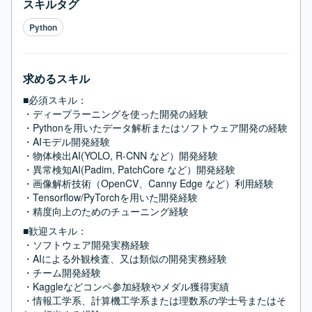
スキルタグ
Python
求めるスキル
■必須スキル：
・ディープラーニングを使った開発の経験

・Pythonを用いたデータ解析またはソフトウェア開発の経験

・AIモデル開発経験

・物体検出AI(YOLO, R-CNN など）開発経験

・異常検知AI(Padim, PatchCore など）開発経験

・画像解析技術（OpenCV、Canny Edge など）利用経験

・Tensorflow/PyTorchを用いた開発経験

・精度向上のためのチューニング経験
■歓迎スキル：
・ソフトウェア開発実務経験

・AIによる外観検査、又は類似の開発実務経験

・チーム開発経験

・Kaggleなどコンペ参加経験やメダル獲得実績

・情報工学系、計算機工学系または理数系の学士号またはそ