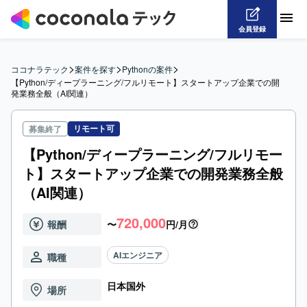
会員登録
>
>
>
ココナラテック
案件を探す
Pythonの案件
【Python/ディープラーニング/フルリモート】スタートアップ企業での開
発業務全般（AI関連）
リモート可
募集終了
【Python/ディープラーニング/フルリモー
ト】スタートアップ企業での開発業務全般
（AI関連）
720,000
報酬
〜
円/月
AIエンジニア
職種
日本国外
場所