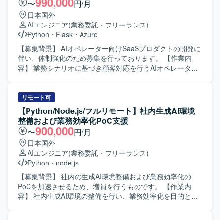
990,000
〜
円/月
日本国外
AIエンジニア
(業務委託・フリーランス)
Python
・
Flask
・
Azure
【募集背景】 AIオペレーター向けSaaSプロダクトの開発に
伴い、体制強化のため募集を行っております。 【作業内
容】 業務シナリオに基づき顧客対応を行うAIオペレーター
のSaaS開発を担当していただきます。個社ごとにアプリケ
ーション設計を行い、プロンプトチューニングやAIエージ
ェント開発を通じて最適な対話フローを構築していただき
リモート可
ます。また、AIエージェントのタスク分解やツール連携、
【Python/Node.js/フルリモート】社内生成AI環境
ワークフロー設計、エージェント精度向上のための評価指
整備および業務効率化PoC支援
標設計や改善サイクル設計、RAG最適化などにも携わって
900,000
〜
円/月
いただきます。 【求める人物像】 生成AIやLLM技術への関
日本国外
心が高く、新しい技術要素を自らキャッチアップしながら
AIエンジニア
(業務委託・フリーランス)
プロダクトに取り込んでいける方を求めております。チー
Python
・
node.js
ムメンバーと協調しつつも、自走的に課題を発見し解決へ
と導ける方を歓迎いたします。 【ポジションの魅力】 音声
【募集背景】 社内の生成AI環境整備および業務効率化の
認識とAIエージェント技術を組み合わせたSaaSプロダクト
PoCを加速させるため、増員を行うものです。 【作業内
の中核に関わることができ、LLM連携やRAG最適化など先
容】 社内生成AI環境の整備を行い、業務効率化を目的とし
端領域の知見を実務を通じて蓄積していただけます。設計
たPoCの企画・推進・実装をしていただきます。具体的に
から検証まで一貫して関われるため、技術的な裁量と学習
は、生成AIを活用した業務プロセスの整理、PoCテーマの検