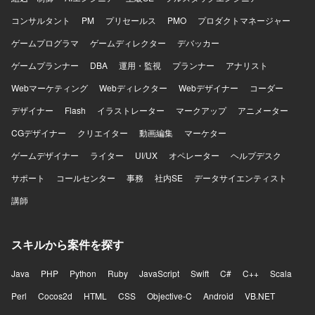
コンサルタント
PM
プリセールス
PMO
プロダクトマネージャー
ゲームプログラマ
ゲームディレクター
デバッカー
ゲームプランナー
DBA
運用・監視
プランナー
アナリスト
Webマーケティング
Webディレクター
Webデザイナー
コーダー
デザイナー
Flash
イラストレーター
マークアップ
アニメーター
CGデザイナー
クリエイター
動画編集
マーケター
ゲームデザイナー
ライター
UI/UX
オペレーター
ヘルプデスク
サポート
コールセンター
事務
社内SE
データサイエンティスト
講師
スキルから案件を探す
Java
PHP
Python
Ruby
JavaScript
Swift
C#
C++
Scala
Perl
Cocos2d
HTML
CSS
Objective-C
Android
VB.NET