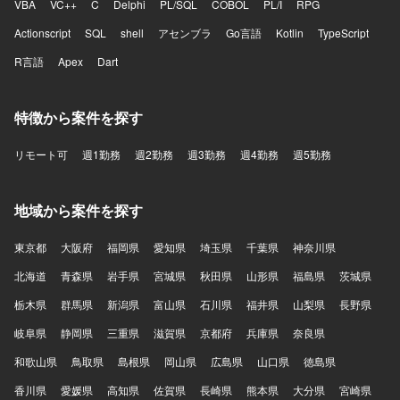
VBA
VC++
C
Delphi
PL/SQL
COBOL
PL/I
RPG
Actionscript
SQL
shell
アセンブラ
Go言語
Kotlin
TypeScript
R言語
Apex
Dart
特徴から案件を探す
リモート可
週1勤務
週2勤務
週3勤務
週4勤務
週5勤務
地域から案件を探す
東京都
大阪府
福岡県
愛知県
埼玉県
千葉県
神奈川県
北海道
青森県
岩手県
宮城県
秋田県
山形県
福島県
茨城県
栃木県
群馬県
新潟県
富山県
石川県
福井県
山梨県
長野県
岐阜県
静岡県
三重県
滋賀県
京都府
兵庫県
奈良県
和歌山県
鳥取県
島根県
岡山県
広島県
山口県
徳島県
香川県
愛媛県
高知県
佐賀県
長崎県
熊本県
大分県
宮崎県