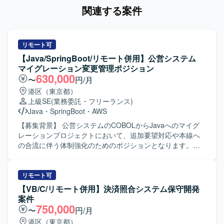
関連する案件
リモート可
【Java/SpringBoot/リモート併用】公営システム
マイグレーション変更管理ポジション
630,000
〜
円/月
港区（東京都）
上級SE
(業務委託・フリーランス)
Java
・
SpringBoot
・
AWS
【募集背景】 公営システムのCOBOLからJavaへのマイグ
レーションプロジェクトにおいて、追加要望対応や本線へ
の合流に伴う体制強化のためのポジションとなります。
【作業内容】 既存COBOLシステムのJava化プロジェクト
に参画し、お客様からの追加要望や変更案件に対する要件
定義、基本設計・詳細設計、実装、テストまでの一連の工
リモート可
程をご担当いただきます。Spring Bootを用いたアプリケー
【VB/C/リモート併用】決済照合システム保守開発
ション開発や、AWS・Reactを利用した関連機能の改修・追
案件
加も行っていただきます。 【求める人物像】 自発的に課題
750,000
〜
円/月
や論点を整理し、関係者とコミュニケーションを取りなが
港区（東京都）