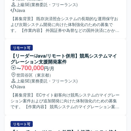
ら推進いただける方を求めております。要件の変化や追加
上級SE
(業務委託・フリーランス)
要望にも柔軟に対応し、品質とスピードのバランスを意識
Java
して取り組める方が望ましいです。 【ポジションの魅力】
大規模なマイグレーションプロジェクトにおいて、上流工
【募集背景】 既存決済照合システムの長期的な運用保守お
程からテストまで一貫して関わることができるため、要件
よび次期システム開発に向けた体制強化のための募集で
定義力から実装力まで幅広いスキルを磨くことができま
す。 【作業内容】 外国証券や為替などの国外決済にかかわ
す。モダンなJava/Spring Bootに加え、AWSやReactといっ
る決済照合システムの保守開発をご担当いただきます。既
た技術にも触れながら、変更管理ポジションとしてビジネ
存システムの運用保守や小規模改修対応を行っていただく
ス側との調整経験も積むことができます。 【開発環境】
ほか、既存システムの影響調査や修正方針の検討を実施い
リモート可
Java（Spring Boot）を中心としたアプリケーション開発環
ただきます。その後、要件定義から基本設計・詳細設計、
【リーダー/Java/リモート併用】競馬システムマイ
境にて、AWS上の基盤およびReactを用いたフロントエンド
開発作業、結合・総合テスト、本番リリースまで一連の工
グレーション支援開発案件
環境が組み合わさった構成となっております。
程を対応いただく想定です。2027年4月以降は次期システム
700,000
〜
円/月
の開発対応にも参画いただきます。 【求める人物像】 お客
世田谷区（東京都）
様との折衝を含めた上流工程から主体的に参画いただける
上級SE
(業務委託・フリーランス)
方を求めております。コミュニケーション能力が高く、関
Java
係者と連携しながら積極的に作業を推進していただける方
を歓迎します。 【ポジションの魅力】 要件定義から本番リ
【募集背景】 ECサイト顧客向け競馬システムのマイグレー
リースまで一通りの工程に携わることができ、金融系決済
ション案件および追加開発に向けた体制強化のための募集
業務に関する専門性を高めていただけます。既存システム
です。 【作業内容】 競馬システムのマイグレーション案件
の保守開発だけでなく、次期システムの新規開発にも関与
に向けた支援体制を構築し、昨年度に実施した受託開発プ
できるため、長期的な視点でスキルアップを図ることがで
ロジェクトの追加開発をご担当いただきます。リーダーは
きます。 【開発環境】 クラサバ環境（VB6.0、C言語）お
要件定義や仕様理解、顧客調整、品質チェックやレビュ
リモート可
よびWeb系技術（HTML、JavaScript、Java）、SQL、
ー、メンバー管理、周囲の参画者とのコミュニケーション