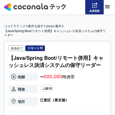
会員登録
>
>
>
ココナラテック
案件を探す
Javaの案件
【Java/Spring Boot/リモート併用】キャッシュレス決済システムの保守リ
ーダー
リモート可
募集終了
【Java/Spring Boot/リモート併用】キャ
ッシュレス決済システムの保守リーダー
600,000
報酬
〜
円/月
上級SE
職種
江東区（東京都）
場所