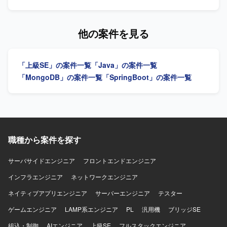
がらPLやPMとしての経験を積むことができます。長期にわ
計から製造、テストまでを担当します。 【求める人物像】
たるプロジェクトのため、要件定義以降の各フェーズを一
自発的に行動し、円滑にコミュニケーションを取れる方を
貫して経験できる点も魅力です。 【開発環境】
求めています。 【ポジションの魅力】 マイグレーションプ
他の案件を見る
Java（Spring BootまたはSpring）を中心とした環境での開
ロジェクトにおいて、設計からテストまで一貫して携わる
発を行います。今後AWS環境下での開発に携わる可能性も
ことができます。 【開発環境】 Java、Spring Boot、AWS
あります。
を使用します。
「上級SE」の案件一覧
「Java」の案件一覧
「MongoDB」の案件一覧
「SpringBoot」の案件一覧
職種から案件を探す
サーバサイドエンジニア
フロントエンドエンジニア
インフラエンジニア
ネットワークエンジニア
ネイティブアプリエンジニア
サーバーエンジニア
テスター
ゲームエンジニア
LAMP系エンジニア
PL
汎用機
ブリッジSE
組込・制御
AIエンジニア
上級SE
フルスタックエンジニア