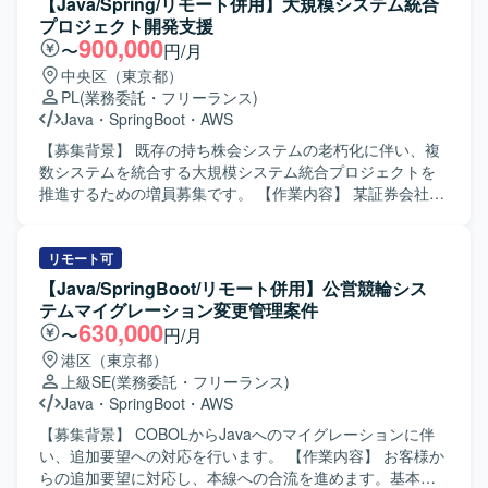
【Java/Spring/リモート併用】大規模システム統合
SYBASEなどを用いた開発環境です。
を行っていただきます。開発メンバーは競馬システムに関
プロジェクト開発支援
わる機能追加や改修、マイグレーションに向けた開発作業
900,000
〜
円/月
をチームで分担して行っていただきます。マイグレーショ
中央区（東京都）
ン案件対応後は保守フェーズに移行し、継続的な改善や不
PL
(業務委託・フリーランス)
具合対応なども想定しています。 【求める人物像】 複数メ
Java
・
SpringBoot
・
AWS
ンバーと連携しながらプロジェクトを推進できる方を求め
ています。仕様理解や顧客調整を主体的に行い、品質とス
【募集背景】 既存の持ち株会システムの老朽化に伴い、複
ケジュールのバランスを意識しながら進行管理ができる方
数システムを統合する大規模システム統合プロジェクトを
を歓迎いたします。英語を用いたコミュニケーションやド
推進するための増員募集です。 【作業内容】 某証券会社向
キュメントの読み書きに前向きに取り組める方にマッチす
けに稼働している3つの既存持ち株会システムの統合に向け
るポジションです。 【ポジションの魅力】 中長期でマイグ
た開発プロセスをご担当いただきます。現在は要件定義フ
レーションから保守運用まで一連の工程に携わることがで
ェーズであり、概要設計以降の設計、開発、テストなど一
リモート可
き、要件定義から開発、品質管理まで幅広い経験を積むこ
連の工程に携わっていただきます。プロジェクトリーダー
【Java/SpringBoot/リモート併用】公営競輪シス
とができます。英語環境でのコミュニケーション機会があ
またはPMとして、関連メンバーと連携しながら大規模シス
テムマイグレーション変更管理案件
り、グローバルな開発体制の中でスキルアップを図ること
テム統合を推進していただきます。 【求める人物像】 大規
630,000
〜
円/月
ができます。リーダーポジションではマネジメントスキル
模システムにおける開発経験を活かし、関係者と円滑にコ
港区（東京都）
を活かしつつ、技術面にも関与できる環境です。 【開発環
ミュニケーションを取りながらプロジェクトをリードして
上級SE
(業務委託・フリーランス)
境】 Javaを中心としたシステム開発環境で、必要に応じて
いただける方を求めています。金融、証券、クレジットカ
Java
・
SpringBoot
・
AWS
PHPやコンテナ技術、マイクロサービスなども活用する想
ードなどの業務知識を活かし、要件や業務フローを正しく
定です。英語ドキュメントを参照しながら開発を進める場
理解した上で設計やレビューができる方が望ましいです。
【募集背景】 COBOLからJavaへのマイグレーションに伴
面も想定されています。
【ポジションの魅力】 大規模なシステム統合プロジェクト
い、追加要望への対応を行います。 【作業内容】 お客様か
に上流工程から参画でき、金融系システムの知見を深めな
らの追加要望に対応し、本線への合流を進めます。基本設