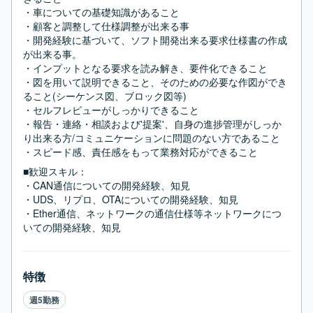
・車についての基礎知識があること

・顧客と調整して仕様調整が出来る事

・開発経験に基づいて、ソフト開発出来る要求仕様書の作成
が出来る事。

・インプットとなる要求を読み解き、要件化できること

・図を用いて説明できること、そのための必要な作図ができ
ること(シーケンス図、ブロック図等)

・セルフレビューがしっかりできること

・報告・連絡・相談および'提案'、自身の進捗管理がしっか
り出来る方/コミュニケーションに問題のない方であること

・スピード感、責任感をもって業務対応ができること
■歓迎スキル：
・CAN通信についての開発経験、知見

・UDS、リプロ、OTAについての開発経験、知見

・Ether通信、ネットワークの通信仕様等ネットワークにつ
いての開発経験、知見
特徴
週5勤務