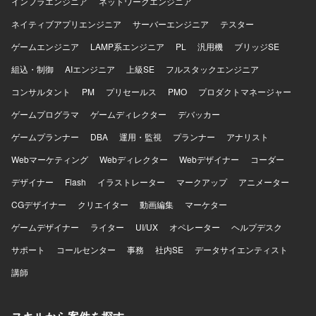
インフラエンジニア
ネットワークエンジニア
ネイティブアプリエンジニア
サーバーエンジニア
テスター
ゲームエンジニア
LAMP系エンジニア
PL
汎用機
ブリッジSE
組込・制御
AIエンジニア
上級SE
フルスタックエンジニア
コンサルタント
PM
プリセールス
PMO
プロダクトマネージャー
ゲームプログラマ
ゲームディレクター
デバッカー
ゲームプランナー
DBA
運用・監視
プランナー
アナリスト
Webマーケティング
Webディレクター
Webデザイナー
コーダー
デザイナー
Flash
イラストレーター
マークアップ
アニメーター
CGデザイナー
クリエイター
動画編集
マーケター
ゲームデザイナー
ライター
UI/UX
オペレーター
ヘルプデスク
サポート
コールセンター
事務
社内SE
データサイエンティスト
講師