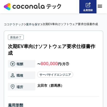
会員登録
>
>
次期EV車向けソフトウェア要求仕様書作成
ココナラテック
案件を探す
募集終了
次期EV車向けソフトウェア要求仕様書作
成
800,000
報酬
〜
円/月
サーバサイドエンジニア
職種
太田市（群馬県）
場所
雇用形態