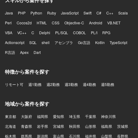
スキルから案件を探す
Java
PHP
Python
Ruby
JavaScript
Swift
C#
C++
Scala
Perl
Cocos2d
HTML
CSS
Objective-C
Android
VB.NET
VBA
VC++
C
Delphi
PL/SQL
COBOL
PL/I
RPG
Actionscript
SQL
shell
アセンブラ
Go言語
Kotlin
TypeScript
R言語
Apex
Dart
特徴から案件を探す
リモート可
週1勤務
週2勤務
週3勤務
週4勤務
週5勤務
地域から案件を探す
東京都
大阪府
福岡県
愛知県
埼玉県
千葉県
神奈川県
北海道
青森県
岩手県
宮城県
秋田県
山形県
福島県
茨城県
栃木県
群馬県
新潟県
富山県
石川県
福井県
山梨県
長野県