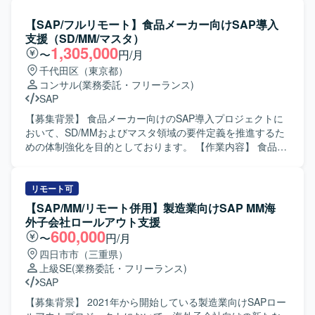
す。 【開発環境】 SAP環境上でABAPを用いた開発および
具体的には、各種モジュールに対する問合せ対応、障害調
テストを行っていただきます。
査・原因分析・改修対応、ならびにカスタマイズ・追加開
【SAP/フルリモート】食品メーカー向けSAP導入
発を行います。また、JP1を用いたジョブの操作やジョブネ
支援（SD/MM/マスタ）
ットの設定・変更・改修も実施していただきます。 あわせ
1,305,000
〜
円/月
て、マスタ登録や移送作業などのSAP定型運用作業、要員
千代田区（東京都）
アサインやリリース手続き、月次書類作成などのPMO的な
コンサル
(業務委託・フリーランス)
定型運用作業もご担当いただきます。 【求める人物像】 担
SAP
当領域において自走して調査・障害対応ができる方を求め
ています。複数のチームや関係者と連携しながら業務を進
【募集背景】 食品メーカー向けのSAP導入プロジェクトに
められるコミュニケーション力をお持ちで、手順に沿った
おいて、SD/MMおよびマスタ領域の要件定義を推進するた
定型業務と、状況に応じた柔軟な対応の双方に取り組んで
めの体制強化を目的としております。 【作業内容】 食品メ
いただける方が望ましいです。 【ポジションの魅力】 SAP
ーカー向けのSAP導入プロジェクトにおいて、SD/MMおよ
ECC6.0の運用保守からABAP開発、JP1を用いたジョブ管理
びマスタ領域の要件定義をご担当いただきます。業務要件
まで、幅広い領域を一貫して経験できるポジションです。
の整理や関係者との調整を行いながら、上流工程を中心に
リモート可
SD／MM／PP／COなど複数モジュールに関わることで、業
プロジェクトを推進していただきます。 【求める人物像】
【SAP/MM/リモート併用】製造業向けSAP MM海
務プロセス理解と技術スキルの双方を高めることができま
関係者と円滑にコミュニケーションを取りながら、主体的
外子会社ロールアウト支援
す。また、運用・開発・PMO業務が並行する環境のため、
に上流工程をリードできる方を求めております。 【ポジシ
600,000
〜
円/月
キャリアの選択肢を広げる経験を積むことができます。
ョンの魅力】 食品メーカー向けの大規模SAP導入プロジェ
四日市市（三重県）
【開発環境】 SAP ECC6.0を中心とした環境で、ABAPによ
クトにおいて、SD/MMおよびマスタ領域の上流工程をリー
上級SE
(業務委託・フリーランス)
る開発およびJP1を用いたジョブ管理を行います。Office製
ドする経験を積むことができます。 【開発環境】 SAPを中
SAP
品を活用しながら、月次書類作成や各種管理業務も実施し
心としたERP環境での導入プロジェクトとなります。
ていただきます。
【募集背景】 2021年から開始している製造業向けSAPロー