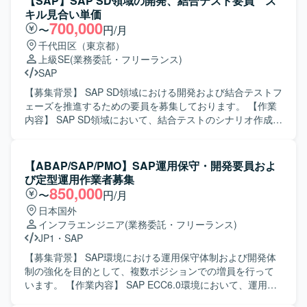
【SAP】SAP SD領域の開発、結合テスト要員 ス
キル見合い単価
700,000
〜
円/月
千代田区（東京都）
上級SE
(業務委託・フリーランス)
SAP
【募集背景】 SAP SD領域における開発および結合テストフ
ェーズを推進するための要員を募集しております。 【作業
内容】 SAP SD領域において、結合テストのシナリオ作成お
よびテスト消化を行っていただきます。あわせて、ABAPを
用いた開発作業も担当していただきます。顧客とのセッシ
ョンに参加し、仕様確認やテスト観点のすり合わせなどを
【ABAP/SAP/PMO】SAP運用保守・開発要員およ
行いながら、品質確保に向けたテストおよび開発を実施し
び定型運用作業者募集
ていただきます。 【求める人物像】 SAP SDおよびABAPに
850,000
〜
円/月
関する豊富な経験をお持ちで、自ら課題を整理しながらテ
日本国外
ストシナリオを構築できる方を求めております。顧客との
インフラエンジニア
(業務委託・フリーランス)
コミュニケーションを円滑に行いながら、関係者と協調し
JP1
・
SAP
て業務を進めていただける方が望ましいです。 【ポジショ
ンの魅力】 SAP SD領域における結合テストおよびABAP開
【募集背景】 SAP環境における運用保守体制および開発体
発を一貫して担当することで、業務知識と技術スキルの双
制の強化を目的として、複数ポジションでの増員を行って
方を高めていただけます。顧客との直接セッションを通じ
います。 【作業内容】 SAP ECC6.0環境において、運用保
て、上流からテストまでの一連の工程に関与できる環境で
守業務全般およびABAP開発業務を担当していただきます。