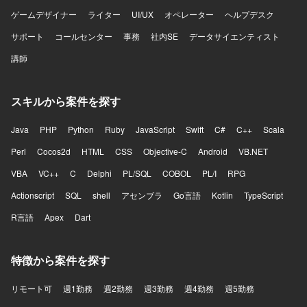
ゲームデザイナー
ライター
UI/UX
オペレーター
ヘルプデスク
サポート
コールセンター
事務
社内SE
データサイエンティスト
講師
スキルから案件を探す
Java
PHP
Python
Ruby
JavaScript
Swift
C#
C++
Scala
Perl
Cocos2d
HTML
CSS
Objective-C
Android
VB.NET
VBA
VC++
C
Delphi
PL/SQL
COBOL
PL/I
RPG
Actionscript
SQL
shell
アセンブラ
Go言語
Kotlin
TypeScript
R言語
Apex
Dart
特徴から案件を探す
リモート可
週1勤務
週2勤務
週3勤務
週4勤務
週5勤務