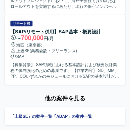
ルアウトプロジェクトにおいて、海外子会社向けの新たな
ロールアウトを実施するにあたり、現行の保守メンバーの
みでは体制が不足しているため、MM領域の増員メンバーを
募集しております。 【作業内容】 製造業の海外子会社向け
SAPロールアウトプロジェクトに参画していただきます。
リモート可
現在FI、SD、MM、PP、WMの各領域が運用されている中
【SAP/リモート併用】SAP基本・概要設計
で、MM領域をご担当いただきます。ご経験やスキルに応じ
700,000
〜
円/月
て、業務要件の整理を中心とした上流工程、またはABAP開
港区（東京都）
発を中心とした実装工程のいずれか、もしくは両方をお任
上級SE
(業務委託・フリーランス)
せいたします。 【求める人物像】 SAP MM領域への理解を
SAP
深めながら主体的に業務に取り組んでいただける方、ステ
ークホルダーとコミュニケーションをとりながら業務要件
【募集背景】 SAP領域における基本設計および概要設計業
の整理や開発内容の調整を進めていただける方を求めてお
務の体制強化のための募集です。 【作業内容】 SD、MM、
ります。 【ポジションの魅力】 海外子会社向けロールアウ
PP、COいずれかのモジュールにおけるSAPの基本設計およ
トプロジェクトに参画することで、グローバルな業務プロ
び概要設計を担当していただきます。関連チームとの調整
セスとSAP標準機能の双方に関する知見を深めていただけ
や設計内容の整理を行いながら、上流工程を中心にご対応
ます。また、ご経験に応じて上流工程から実装工程まで幅
いただきます。 【求める人物像】 コミュニケーションが円
他の案件を見る
広いフェーズに関わることができるため、MM領域の専門性
滑で、関係者との調整や情報共有を主体的に行っていただ
とプロジェクト推進力の双方を高めていただけます。 【開
ける方を求めています。チームワークを重視し、責任感を
発環境】 SAP環境におけるMM領域を中心としたFI、SD、
持って上流工程を推進できる方が望ましいです。 【ポジシ
「上級SE」の案件一覧
「ABAP」の案件一覧
PP、WMなど複数モジュールが連携するシステム構成で作
ョンの魅力】 SAPの主要モジュールであるSD、MM、PP、
業していただきます。
COのいずれかにおいて、上流工程に深く関与できる案件で
す。複数モジュールにまたがる知見を活かしつつ、基本設