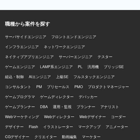
計・概要設計スキルを一層高めていただけます。 【開発環
境】 SAPを中心とした業務システム環境において、SD、
MM、PP、CO各モジュールの基本設計および概要設計を実
職種から案件を探す
施します。
サーバサイドエンジニア
フロントエンドエンジニア
インフラエンジニア
ネットワークエンジニア
ネイティブアプリエンジニア
サーバーエンジニア
テスター
ゲームエンジニア
LAMP系エンジニア
PL
汎用機
ブリッジSE
組込・制御
AIエンジニア
上級SE
フルスタックエンジニア
コンサルタント
PM
プリセールス
PMO
プロダクトマネージャー
ゲームプログラマ
ゲームディレクター
デバッカー
ゲームプランナー
DBA
運用・監視
プランナー
アナリスト
Webマーケティング
Webディレクター
Webデザイナー
コーダー
デザイナー
Flash
イラストレーター
マークアップ
アニメーター
CGデザイナー
クリエイター
動画編集
マーケター