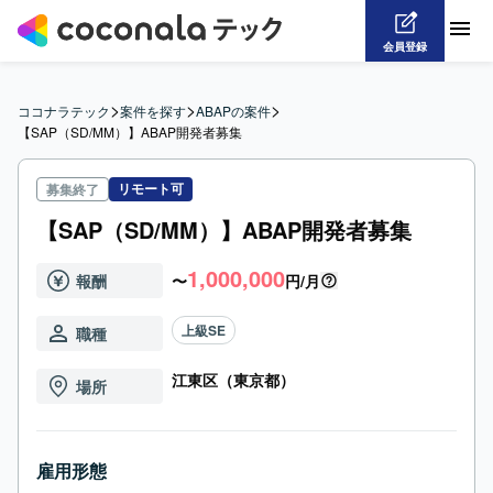
会員登録
>
>
>
ココナラテック
案件を探す
ABAPの案件
【SAP（SD/MM）】ABAP開発者募集
リモート可
募集終了
【SAP（SD/MM）】ABAP開発者募集
1,000,000
報酬
〜
円/月
上級SE
職種
江東区（東京都）
場所
雇用形態