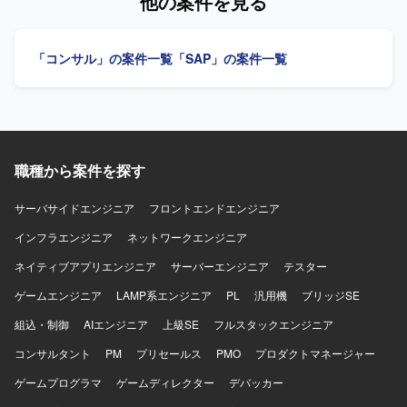
他の案件を見る
を取りながら業務ヒアリングや課題整理を主体的に進めて
いただける方を求めております。 【ポジションの魅力】 建
設業向けS4 HANAの新規導入に初期段階から参画でき、構
「コンサル」の案件一覧
「SAP」の案件一覧
想策定から要件定義まで上流工程をリードできるポジショ
ンです。 【開発環境】 S4 HANA、SAPパブリッククラウド
環境、Acivate導入方法論を用いたプロジェクトとなりま
す。
職種から案件を探す
サーバサイドエンジニア
フロントエンドエンジニア
インフラエンジニア
ネットワークエンジニア
ネイティブアプリエンジニア
サーバーエンジニア
テスター
ゲームエンジニア
LAMP系エンジニア
PL
汎用機
ブリッジSE
組込・制御
AIエンジニア
上級SE
フルスタックエンジニア
コンサルタント
PM
プリセールス
PMO
プロダクトマネージャー
ゲームプログラマ
ゲームディレクター
デバッカー