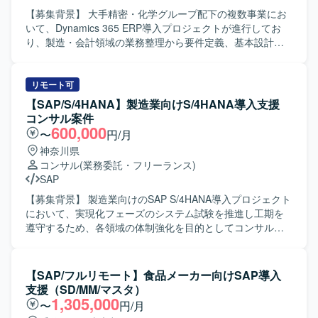
を求めております。お客様の業務を理解したうえで、論理
【募集背景】 大手精密・化学グループ配下の複数事業にお
的に説明しつつ合意形成をリードできる方、変化のある状
いて、Dynamics 365 ERP導入プロジェクトが進行してお
況でも柔軟に対応いただける方が望ましいです。 【ポジシ
り、製造・会計領域の業務整理から要件定義、基本設計、
ョンの魅力】 海外拠点と日本のグローバル営業部門をまた
プロジェクト推進を担える上流コンサルおよびPM/PMO人
ぐ大規模なSAP導入プロジェクトに参画いただけます。複
材を強化するための募集となります。 【作業内容】 ・
数モジュールにまたがる業務・システム領域を経験できる
Dynamics 365 BC/FO導入プロジェクトにおける要件定義お
リモート可
とともに、可視化基盤の構築にも関わることで、上流工程
よび基本設計を実施いたします。 ・Fit-to-
【SAP/S/4HANA】製造業向けS/4HANA導入支援
から基盤構想まで幅広い経験を積むことができます。グロ
Standard（BC）、Fit & Gap（FO）の観点で現行業務と標
コンサル案件
ーバル環境でのプロジェクト推進を通じて、英語力やマル
準機能の差分整理、課題抽出、対応方針の検討を行いま
600,000
〜
円/月
チカルチャーコミュニケーションのスキル向上も期待でき
す。 ・製造または会計領域における業務プロセスの整理
神奈川県
ます。 【開発環境】 SAPを中心とした基幹システムおよび
や、業務フロー・業務要件の整理・ドキュメント化を行い
コンサル
(業務委託・フリーランス)
可視化基盤を対象とした環境でのプロジェクトとなりま
ます。 ・中堅向けERP（BC）導入や製造・会計向け
SAP
す。
ERP（FO）導入など、複数プロジェクトにまたがり上流工
程をリードいただきます。 ・プロジェクト全体の進行管
【募集背景】 製造業向けのSAP S/4HANA導入プロジェクト
理、課題管理、ステークホルダーとの調整などPM/PMOと
において、実現化フェーズのシステム試験を推進し工期を
しての活動を行います。 【求める人物像】 ・製造または会
遵守するため、各領域の体制強化を目的としてコンサルタ
計領域のドメイン知識を活かしながら、顧客と対話し業務
ントを募集しております。 【作業内容】 製造業向けのSAP
要件を整理していく姿勢をお持ちの方を求めています。 ・
S/4HANA導入プロジェクトに参画し、Fit to Standard方針
複数の関係者が関わるプロジェクトにおいて、状況を整理
のもとSAP標準機能を最大限活用した導入支援を行ってい
【SAP/フルリモート】食品メーカー向けSAP導入
しながら主体的に課題解決を進められる方を歓迎いたしま
ただきます。現在の実現化フェーズにおいてSAP標準機能
支援（SD/MM/マスタ）
す。 ・新しいERP製品やクラウドサービスにも前向きにキ
のシステム試験を実施し、試験過程で発生した課題の検討
1,305,000
〜
円/月
ャッチアップし、標準機能を踏まえた提案ができる方にマ
および対応、追加アドオン実装に関する支援をご担当いた