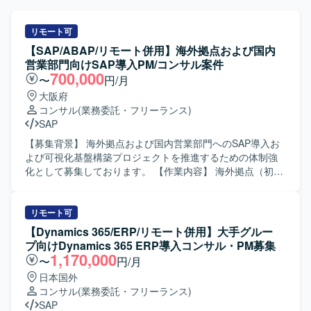
リモート可
【SAP/ABAP/リモート併用】海外拠点および国内
営業部門向けSAP導入PM/コンサル案件
700,000
〜
円/月
大阪府
コンサル
(業務委託・フリーランス)
SAP
【募集背景】 海外拠点および国内営業部門へのSAP導入お
よび可視化基盤構築プロジェクトを推進するための体制強
化として募集しております。 【作業内容】 海外拠点（初期
フェーズはUK）へのSAP導入プロジェクト推進をご担当い
ただきます。合わせて、日本のグローバル営業部門に対す
るロジスティクス領域のSAP導入、および関連する可視化
リモート可
基盤の構築・連携方針の検討、要件整理、設計支援などを
【Dynamics 365/ERP/リモート併用】大手グルー
行っていただきます。PMは全体計画策定や進行管理、課題
プ向けDynamics 365 ERP導入コンサル・PM募集
管理、ステークホルダー調整を担い、コンサルタントは各
1,170,000
〜
円/月
モジュールの要件定義、Fit&Gap、設計レビュー、受入支援
日本国外
などをリードしていただきます。 【求める人物像】 グロー
コンサル
(業務委託・フリーランス)
バルプロジェクト環境において主体的にコミュニケーショ
SAP
ンを図り、関係者と協調しながら物事を前に進められる方