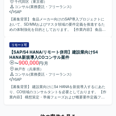
千代田区（東京都）
ッチするポジションです。 【ポジションの魅力】 ・大手グ
だきます。プロジェクトシステム、販売管理、管理会計と
コンサル
(業務委託・フリーランス)
ループにおける複数のDynamics 365 ERP導入プロジェクト
いった各領域のコンサルタントとして、担当領域の要件を
SAP
に参画し、製造・会計領域の上流工程から携わることがで
踏まえた設定や検証、ユーザー対応を行っていただきま
きます。 ・D365未経験であっても、他ERPでの上流経験を
す。 【求める人物像】 SAP導入プロジェクトにおける豊富
【募集背景】 食品メーカー向けのSAP導入プロジェクトに
活かしながら新たな製品知識を習得する機会がございま
な経験を活かし、Fit to Standard方針を理解したうえで標準
おいて、SD/MMおよびマスタ領域の要件定義を推進するた
す。 ・コンサルタント、PM/PMOなど複数ロールがあり、
機能の活用を主体的に推進していただける方を求めており
めの体制強化を目的としております。 【作業内容】 食品メ
ご経験に応じて最適なポジションで参画いただけます。
ます。システム試験で発生する課題に対して粘り強く検討
ーカー向けのSAP導入プロジェクトにおいて、SD/MMおよ
【開発環境】 ・ERP：Dynamics 365 Business
し、関係者と協調しながら解決に導いていただける方が望
びマスタ領域の要件定義をご担当いただきます。業務要件
Central（BC）、Dynamics 365 Finance &
ましいです。ユーザーとのコミュニケーションを円滑に行
の整理や関係者との調整を行いながら、上流工程を中心に
リモート可
Operations（FO） ・その他：Power BI、Power Platform
い、教育や説明も丁寧に対応していただける方を歓迎いた
プロジェクトを推進していただきます。 【求める人物像】
【SAP/S4 HANA/リモート併用】建設業向けS4
します。 【ポジションの魅力】 製造業向けの大規模なSAP
関係者と円滑にコミュニケーションを取りながら、主体的
HANA新規導入COコンサル案件
S/4HANA導入プロジェクトに参画し、PS、SD、COといっ
に上流工程をリードできる方を求めております。 【ポジシ
900,000
〜
円/月
た基幹領域でFit to Standard方針の導入を経験していただけ
ョンの魅力】 食品メーカー向けの大規模SAP導入プロジェ
神戸市（兵庫県）
ます。実現化フェーズでのシステム試験や追加アドオン実
クトにおいて、SD/MMおよびマスタ領域の上流工程をリー
コンサル
(業務委託・フリーランス)
装を通じて、標準機能と業務要件のフィット＆ギャップを
ドする経験を積むことができます。 【開発環境】 SAPを中
SAP
深く理解しながら、上流から下流まで一貫した導入プロセ
心としたERP環境での導入プロジェクトとなります。
スに関わることができます。 【開発環境】 SAP S/4HANA
【募集背景】 建設業向けにS4 HANAを新規導入するにあた
環境において、PS、SD、CO各モジュールを中心に標準機
り、CO領域のコンサルタントを必要としております。 【作
能および追加アドオンを活用したシステム構築を行ってお
業内容】 構想策定・準備フェーズおよび概要要件定義フェ
ります。
ーズにおいて、業務ヒアリングや課題整理を行いながら、
S4 HANA導入に向けた検討と整理を行っていただきます。
【求める人物像】 業務担当者と円滑にコミュニケーション