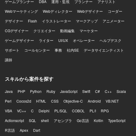
ゲームプランナー
DBA
運用・監視
プランナー
アナリスト
Webマーケティング
Webディレクター
Webデザイナー
コーダー
デザイナー
Flash
イラストレーター
マークアップ
アニメーター
CGデザイナー
クリエイター
動画編集
マーケター
ゲームデザイナー
ライター
UI/UX
オペレーター
ヘルプデスク
サポート
コールセンター
事務
社内SE
データサイエンティスト
講師
スキルから案件を探す
Java
PHP
Python
Ruby
JavaScript
Swift
C#
C++
Scala
Perl
Cocos2d
HTML
CSS
Objective-C
Android
VB.NET
VBA
VC++
C
Delphi
PL/SQL
COBOL
PL/I
RPG
Actionscript
SQL
shell
アセンブラ
Go言語
Kotlin
TypeScript
R言語
Apex
Dart