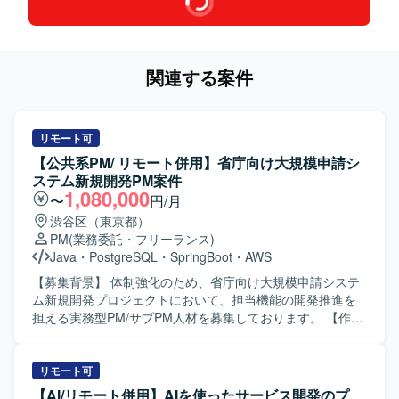
関連する案件
リモート可
【公共系PM/ リモート併用】省庁向け大規模申請シ
ステム新規開発PM案件
1,080,000
〜
円/月
渋谷区（東京都）
PM
(業務委託・フリーランス)
Java
・
PostgreSQL
・
SpringBoot
・
AWS
【募集背景】 体制強化のため、省庁向け大規模申請システ
ム新規開発プロジェクトにおいて、担当機能の開発推進を
担える実務型PM/サブPM人材を募集しております。 【作業
内容】 省庁向けの大規模申請システム新規開発において、
申請受付に関わるシステム領域の設計・開発推進をご担当
いただきます。利用者増加に伴う手続負荷の軽減と業務効
リモート可
率化を目的としたシステムの開発を進めていただきます。
【AI/リモート併用】AIを使ったサービス開発のプ