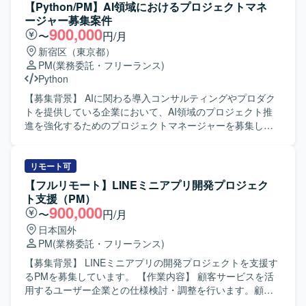
ト・システム開発のPMをされてきた方が望ましいです。開
を抽出・構造化し、業務プロセスを詳細に分解した上でAI
【Python/PM】AI領域におけるプロジェクトマネ
発部署以外のステークホルダーとのコミュニケーションの
エージェント化に向けた要件定義・仕様策定を行います。
ージャー募集案件
経験があり、AI利活用に興味・関心を持ち実務でも取り組
AI実行ログや品質KPIに基づき、プロダクトおよび運用の改
900,000
〜
円/月
んでいる方を歓迎いたします。現状に甘えず自ら課題を設
善サイクルを設計・実行していただきます。エンジニアや
新宿区（東京都）
定し、関係者を巻き込み主体的に改善へと導ける方、常に
デザイナーと連携しながらプロダクトの機能企画や開発デ
PM
(業務委託・フリーランス)
自身のスタンスを持ち考えを周囲に共有できる方、相手の
ィレクションを行い、展示会や商談を通じて得られた顧客
Python
期待値を理解し丁寧なコミュニケーションでステークホル
フィードバックをプロダクトへ反映していただきます。
ダーと調整ができる方を求めています。 【ポジションの魅
【求める人物像】 ベンチャー気質なカルチャーに抵抗がな
【募集背景】 AIに関わる導入コンサルティングやプロダク
力】 AI関連のtoC向けプロダクトに関わりながら、複数の開
く、ロジカルかつタフさを持ち合わせている方を求めてお
トを提供している企業において、AI領域のプロジェクト推
発プロジェクトをリードできる環境です。ビジネスサイド
ります。正解のない新規事業環境で主体的に仮説検証を繰
進を強化するためのプロジェクトマネージャーを募集して
からエンジニア、デザイナーまで多様なメンバーと協業
り返しながら業務を推進できる方にマッチしたポジション
おります。 【作業内容】 AIに関わる導入コンサルティング
し、上流からリリースまで一貫して関与できるため、プロ
です。 【ポジションの魅力】 最先端の生成AI技術を活用
やプロダクトを提供しているエンドにて、プロジェクトマ
ダクトマネジメントおよびプロジェクトマネジメントのス
し、業務の自動化・完結を目指す新規事業の立ち上げフェ
ネージャーとして各開発案件を担当していただきます。ク
リモート可
キルを幅広く高めていただけます。 【開発環境】 戦略開発
ーズから関わることができます。顧客の課題ヒアリングか
ライアントの業務理解と課題特定を行い、AI活用の全体戦
【フルリモート】LINEミニアプリ開発プロジェク
部全体は約20名、プロダクト/プロジェクトマネジメントチ
ら業務プロセスの分解、AIエージェントへの落とし込み、
略やロードマップを策定しながら、提案書作成やプレゼン
ト支援（PM）
ームは約6名の体制です。プロジェクト管理にNotion、
プロダクトの仕様検討からリリースまで一貫して関与でき
テーションを実施していただきます。PRDや要件定義書、
900,000
〜
円/月
Google Workspace、Confluence、開発タスク管理に
るため、事業とプロダクトの両面で大きな裁量を持ってご
仕様書の作成を通じて顧客との合意形成を行い、開発チー
日本国外
Notion、JIRA、Github、コミュニケーションにSlack、
活躍いただけます。少人数のチームでプロダクト企画、マ
ムのマネジメントやスケジュール・品質・コストの管理を
PM
(業務委託・フリーランス)
Miro、デザインにFigma、データ分析にLookerを利用して
ーケティング、営業活動を同時並行で推進しながら、事業
行っていただきます。また、技術検証やプロトタイピン
います。
の勝ちパターン構築に直接貢献できる点も魅力です。 【開
グ、生成AIの技術検証やプロンプトチューニングなど、自
【募集背景】 LINEミニアプリの開発プロジェクトを支援す
発環境】 生成AIおよびAIエージェントを活用したソリュー
ら手を動かして検証し、その結果を報告書やプロジェクト
るPMを募集しています。 【作業内容】 顧客サービスを活
ション開発環境を前提として、エンジニアやデザイナーと
進捗レポートとして取りまとめていただきます。 【求める
用するユーザー企業との仕様検討・調整を行います。顧客
連携しながらプロダクト開発を進めております。
人物像】 クライアントの業務フローに深く入り込み、潜在
からの課題整理や調整、プロジェクトメンバーの管理、タ