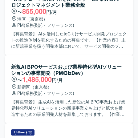
具体的には、担当機能の開発推進、進捗・課題・リスク管
ロジェクトマネジメント業務全般
理、仕様整理や不明点の確認、論点整理、元請への報告、
855,000
〜
円/月
関係者調整、他チームや関連部署との横断調整、各種資料
港区（東京都）
作成などを行っていただきます。 【求める人物像】 複数部
PM
(業務委託・フリーランス)
門・複数組織が関わる大規模案件の中で、主体的に論点を
整理しながら関係者と円滑にコミュニケーションを取り、
【募集背景】 AIを活用したtoC向けサービス開発プロジェク
自走してプロジェクトを推進できる方を求めております。
トの推進体制を強化するための募集です。 【作業内容】 主
また、業務システム開発における一連の工程を理解し、ド
に新規事業を扱う開発本部において、サービス開発のプロ
キュメント作成を通じて情報をわかりやすく整理できる方
ジェクトマネジメントをご担当いただきます。ビジネスサ
が望ましいです。 【ポジションの魅力】 省庁向けの大規模
イドやエンジニア、デザイナー等様々なステークホルダー
申請システムという社会的インパクトの大きい案件に参画
と協力しながら、開発案件を推進していただきます。 ・要
新規AI BPOサービスおよび業界特化型AIソリュー
いただけます。利用者増加に伴う業務課題の解決に直結す
求・要件定義から開発、テスト、リリースまでの開発ディ
ションの事業開発（PM/BizDev）
るシステム開発の中核を担えるため、上流からのプロジェ
レクションおよび進行管理を行います。 ・部署内外のステ
1,485,000
〜
円/月
クトマネジメント経験を積むことができます。複数本部に
ークホルダーとの期待値調整、折衝、合意形成およびレポ
新宿区（東京都）
よる合同開発体制のもとで、横断的な調整力やマネジメン
ーティングを行います。 ・開発ロードマップやマイルスト
PM
(業務委託・フリーランス)
トスキルを高められる環境です。 【開発環境】 Flutter、
ンの策定、およびスケジュール調整を行います。 ・担当プ
Java、TypeScript、SpringBoot、PostgreSQL、React、
ロダクトに関するドキュメント作成、管理および運用を行
【募集背景】 生成AIを活用した新設のAI BPO事業および業
AWS などを用いた環境での開発となります。
います。 ・複数の開発プロジェクトの進行リードと進捗管
界特化型AIソリューションの新規事業立ち上げと拡大を推
理を行います。 ・プロジェクトの立ち上げからリリースま
進するための事業開発人材を募集しております。 【作業内
での一貫した推進とタスク管理を行います。 【求める人物
容】 生成AIを活用したBPOサービスや業界特化型AIソリュ
像】 ソフトウェア開発領域でPMを経験されてきた方を求め
ーションの事業開発およびPM業務をご担当いただきます。
ています。元エンジニアまたはエンジニアと密にプロダク
顧客やパートナー企業へのヒアリングを通じて潜在的課題
リモート可