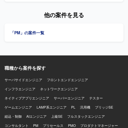
的な課題を見抜く力をお持ちの方を求めております。顧客
スク調整などを担当します。 【求める人物像】 自主的に調
課題のヒアリングから要件定義、プロトタイプへの落とし
査・提案を行い、関係者と円滑に調整できる方を求めてい
他の案件を見る
込みまで主体的に推進できる方、AI領域の技術に関心を持
ます。 【ポジションの魅力】 LINEミニアプリの開発プロジ
ち継続的にキャッチアップしていく意欲のある方にご活躍
ェクトにおいて、顧客折衝からプロジェクト管理まで幅広
いただけます。 【ポジションの魅力】 AI領域における戦略
く携わることができます。 【開発環境】 コミュニケーショ
「PM」の案件一覧
立案から技術検証まで、上流から実行フェーズまで一気通
ンツールとしてMeet、Slackを使用します。
貫で関わることができるポジションです。各種LLMやAIツ
ールを活用したプロジェクトを通じて、先端技術とビジネ
スの両面でスキルを高めていただけます。 【開発環境】 開
発言語はPythonをメインとし、各種LLMやAIツールを用い
た環境でプロジェクトを推進していただきます。
職種から案件を探す
サーバサイドエンジニア
フロントエンドエンジニア
インフラエンジニア
ネットワークエンジニア
ネイティブアプリエンジニア
サーバーエンジニア
テスター
ゲームエンジニア
LAMP系エンジニア
PL
汎用機
ブリッジSE
組込・制御
AIエンジニア
上級SE
フルスタックエンジニア
コンサルタント
PM
プリセールス
PMO
プロダクトマネージャー