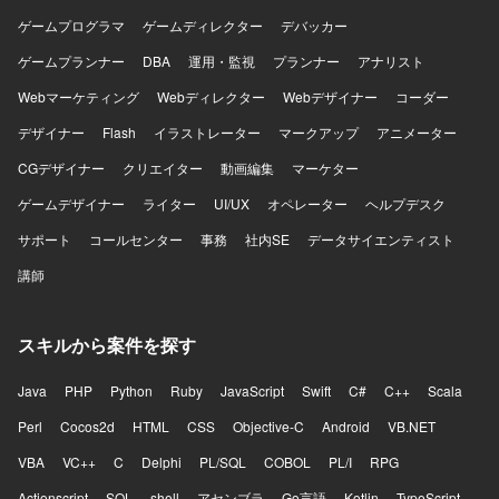
ゲームプログラマ
ゲームディレクター
デバッカー
ゲームプランナー
DBA
運用・監視
プランナー
アナリスト
Webマーケティング
Webディレクター
Webデザイナー
コーダー
デザイナー
Flash
イラストレーター
マークアップ
アニメーター
CGデザイナー
クリエイター
動画編集
マーケター
ゲームデザイナー
ライター
UI/UX
オペレーター
ヘルプデスク
サポート
コールセンター
事務
社内SE
データサイエンティスト
講師
スキルから案件を探す
Java
PHP
Python
Ruby
JavaScript
Swift
C#
C++
Scala
Perl
Cocos2d
HTML
CSS
Objective-C
Android
VB.NET
VBA
VC++
C
Delphi
PL/SQL
COBOL
PL/I
RPG
Actionscript
SQL
shell
アセンブラ
Go言語
Kotlin
TypeScript