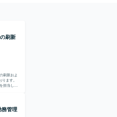
ムの刷新
の刷新およ
おります。
を担当して
ーを実施し
レガシー技
きます。
ム内で実装
・勤務管理
技術タスク
応していけ