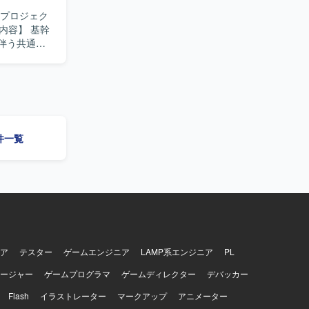
改プロジェク
伴う共通技
する共通技術
理、作業スケ
、開発者へ
データ移行・
ョンを取りな
案件一覧
フレームか
基盤・共通技
支援として上
ションで
pache、
開発言語として
ア
テスター
ゲームエンジニア
LAMP系エンジニア
PL
ージャー
ゲームプログラマ
ゲームディレクター
デバッカー
Flash
イラストレーター
マークアップ
アニメーター