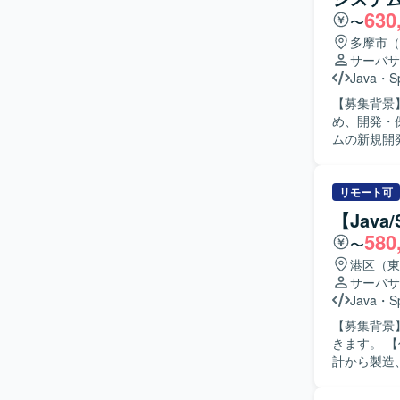
630
る方を想定
〜
に前向きに取り
多摩市（
ンな技術ス
サーバサ
ら関わるこ
Java
・
S
で、アプリ
【募集背景
ードとして
め、開発・保守体制を
す。 【開発環境】 Java17、SpringBoot3などのモダン技術スタックを中心に、DockerやAWS
ムの新規開
ECS等の
対応として
Java6/8
基本設計な
り、段階的
きます。 【求める人物像】 長期的な参画を前提に、主体的に課題発見・改善提案ができる方を
リモート可
はSlack、
求めており
【Jav
キュメントや
580
〜
ョンの魅力
ョン開発ス
港区（東
るため、要
サーバサ
からモダン環境への移行
Java
・
S
心としたW
【募集背景
る可能性が
きます。 【作業内容】 業務システムの機能追加および改修対応を行っていただきます。基本設
計から製造
行っていただ
物像】 開