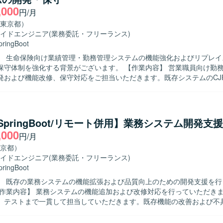
,000
しております。現行システムのあるべき姿を見据えた改善提案や継続的
円/月
組める方にご活躍いただきたいと考えております。 【ポジションの魅力】 モダ
東京都）
タックを活用しながら、大規模な社内通販業務システムの刷新・追加開
イドエンジニア
(業務委託・フリーランス)
とができます。レガシー環境からモダン環境への移行プロジェクトに関
pringBoot
ケーションアーキテクチャ設計や技術選定の経験を積むことができます
】 生命保険向け業績管理・勤務管理システムの機能強化およびリプレイ
チームを牽引しつつ、技術面での意思決定や改善活動をリードできるポ
強化する背景がございます。 【作業内容】 営業職員向け勤務管理システ
発および機能改修、保守対応をご担当いただきます。既存システムのCJ
コンテナ・クラウド技術を活用した開発を行っております。現行システム
、設計・開発・テスト・リリースまで一連の工程に携わっていただきま
、Weblogic、JavaEE、Swing、OracleDBといったレガシー技術スタッ
どの上流工程にも関与いただき、関連システムとの連携や仕様調整を行
な移行を進めながら開発を行っております。コミュニケーションおよび
Confluence、Jira、Miro、GitHub等のツールを利用しております。
ます。5名以上のチーム開発体制の中で、周囲と連携しながら自律的に
a/SpringBoot/リモート併用】業務システム開発支援
コミュニケーションを通じて品質向上に取り組める方が望ましいです。 【ポジ
,000
円/月
】 生命保険業界向けのコアシステムに携わることで、業務知識とWeb
キルの双方を高めていただけます。上流工程から開発・保守まで一気通
京都）
件定義スキルや設計力を伸ばしやすい環境です。CJFリプレイス対応な
イドエンジニア
(業務委託・フリーランス)
経験も積むことができます。 【開発環境】 JavaおよびSpringBootを中
pringBoot
ebアプリケーション開発環境となっております。クラウド技術としてAW
】 既存の業務システムの機能拡張および品質向上のための開発支援を行
あり、要件定義や基本設計など上流工程にも関わる機会がございます。
、テストまで一貫して担当していただきます。既存機能の改善および不
きます。各種レビューやドキュメント作成も対応していただきます。 【求める人
発経験が豊富で周囲と円滑にコミュニケーションを取りながら主体的に動