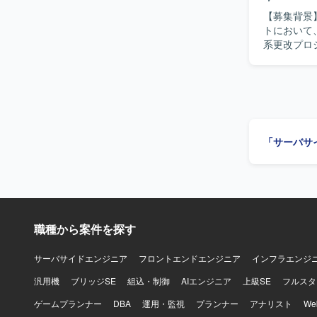
ります。
【募集背景
トにおいて、
系更改プロ
術支援を行
の検討・整
ジュールの
の仕様説明
切替作業の支援を行っていた
1人称で主
「サーバサ
がら課題を整理
規模な金融
らオープン系
術の設計・
流から関与
す。 【開発環境】 現行環境としては富士通メインフレーム、AIM、SystemWaker、AIM/DB、
職種から案件を探す
INTERST
JBoss、
Java、SQ
サーバサイドエンジニア
フロントエンドエンジニア
インフラエンジ
汎用機
ブリッジSE
組込・制御
AIエンジニア
上級SE
フルスタ
ゲームプランナー
DBA
運用・監視
プランナー
アナリスト
W