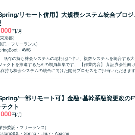
めています。既存システムの仕様を理解しながら改善提案を行っていた
して担当できるため、上流
a/Spring/リモート併用】大規模システム統合プロ
で幅広い工程の経験を積むことができます。既存システムの機能追加や
援
を高めていただけます。 【開発環境】 Java、Spring Boot、SQL、
,000
tなどを用いたWebシステム開発環境になります。
円/月
東京都）
委託・フリーランス)
pringBoot
・
AWS
】 既存の持ち株会システムの老朽化に伴い、複数システムを統合する大
を推進するための増員募集です。 【作業内容】 某証券会社向けに稼働して
既存持ち株会システムの統合に向けた開発プロセスをご担当いただきま
ーズであり、概要設計以降の設計、開発、テストなど一連の工程に携わ
ロジェクトリーダーまたはPMとして、関連メンバーと連携しながら大
求める人物像】 大規模システムにおける開発経験を活かし、
滑にコミュニケーションを取りながらプロジェクトをリードしていただ
/Spring/一部リモート可】金融･基幹系融資更改のFW
。金融、証券、クレジットカードなどの業務知識を活かし、要件や業務
キテクト
設計やレビューができる方が望ましいです。 【ポジションの魅力】 大規模な
,000
合プロジェクトに上流工程から参画でき、金融系システムの知見を深めな
円/月
の経験を積むことができます。長期にわたるプロジェクトのため、要件
きる点も魅力です。 【開発環境】 Java（Spring Bootまたは
(業務委託・フリーランス)
g）を中心とした環境での開発を行います。今後AWS環境下での開発に携わ
ostgreSQL
・
Spring
・
Linux
・
Apache