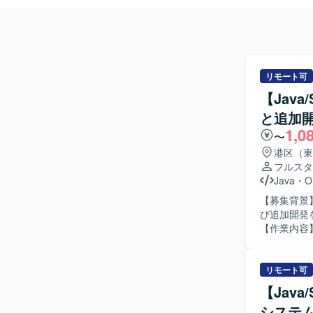
リモート可
【Jav
と追加
1,0
〜
港区（東
フルスタ
Java
・
O
【募集背景
び追加開発
【作業内容
いただきま
ていただき
術スタック
リモート可
【求める人
【Jav
レビューや
システ
を主体的に