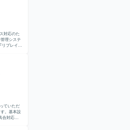
な改善活動
発に上流か
わること
。テックリ
ス対応のた
ジションで
Fリプレイス
では
す。要件や
クも併存してお
っていただ
情報共有に
動ける方、ド
シ
アプリケーシ
貫で関われ
ど、レガシー
Sを利用す
っていただ
具合対応を
いていただ