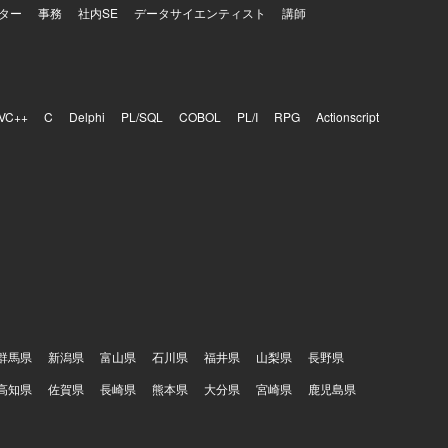
ター
事務
社内SE
データサイエンティスト
講師
VC++
C
Delphi
PL/SQL
COBOL
PL/I
RPG
Actionscript
群馬県
新潟県
富山県
石川県
福井県
山梨県
長野県
高知県
佐賀県
長崎県
熊本県
大分県
宮崎県
鹿児島県