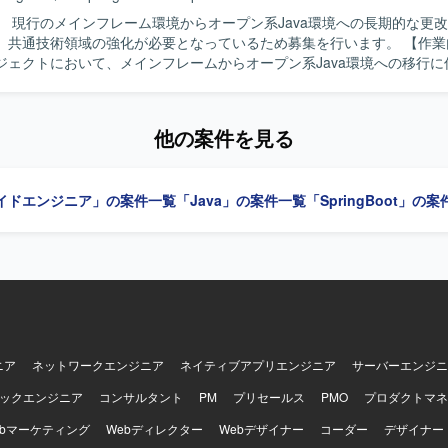
】 現行のメインフレーム環境からオープン系Java環境への長期的な更
共通技術領域の強化が必要となっているため募集を行います。 【作業内容】 基幹
ジェクトにおいて、メインフレームからオープン系Java環境への移行に
っていただきます。SPRINGフレームワークやクラウド運用・方式に関
理、設計・開発に関する技術支援、PM補佐としての要件検討および整
検討・作成・管理、課題管理などのプロジェクト資料の作成および管理
他の案件を見る
からQA対応、テスト作業（結合・総合・リグレッションテスト等）や
だきます。 【求める人物像】 自発的に必要なタスクを洗い出し、
体的に作業を進められる方を求めています。関係者とのコミュニケーシ
イドエンジニア」の案件一覧
「Java」の案件一覧
「SpringBoot」の
し、改善に向けて能動的に動ける方が望ましいです。 【ポジションの魅力】 大
・基幹系システムの更改プロジェクトに長期的に関わることで、メイン
への移行ノウハウや、SPRING/Javaおよびクラウドを活用した共通
運用に関する知見を幅広く習得していただけます。PM補佐や共通技術
できるため、アーキテクト志向やテックリード志向の方にも適したポジ
AGEなどが利用されており、更改後はLinux、WindowsServer、Oracle、A
Springフレームワーク、Javaなどを用いたオープン系環境となります。
L、shell、HTML、JSP、DBとしてPostgreSQLなどを使用します。
ニア
ネットワークエンジニア
ネイティブアプリエンジニア
サーバーエンジニ
ックエンジニア
コンサルタント
PM
プリセールス
PMO
プロダクトマネ
ebマーケティング
Webディレクター
Webデザイナー
コーダー
デザイナー