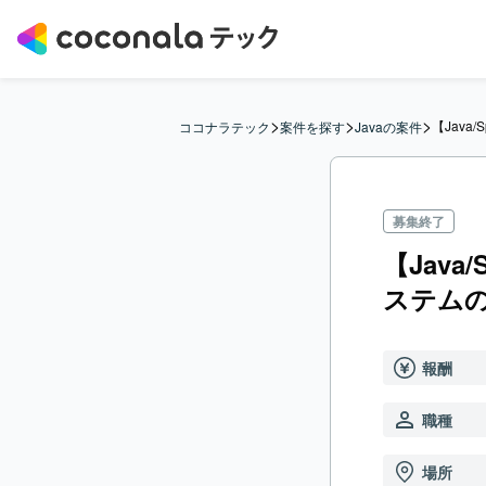
>
>
>
【Java
ココナラテック
案件を探す
Javaの案件
募集終了
【Java
ステム
報酬
職種
場所