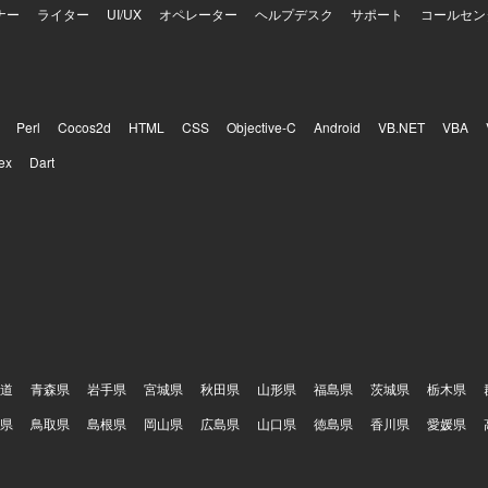
ナー
ライター
UI/UX
オペレーター
ヘルプデスク
サポート
コールセン
Perl
Cocos2d
HTML
CSS
Objective-C
Android
VB.NET
VBA
ex
Dart
道
青森県
岩手県
宮城県
秋田県
山形県
福島県
茨城県
栃木県
県
鳥取県
島根県
岡山県
広島県
山口県
徳島県
香川県
愛媛県