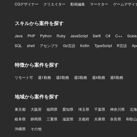
CGデザイナー
クリエイター
動画編集
マーケター
ゲームデザイ
スキルから案件を探す
Java
PHP
Python
Ruby
JavaScript
Swift
C#
C++
Scala
SQL
shell
アセンブラ
Go言語
Kotlin
TypeScript
R言語
Ap
特徴から案件を探す
リモート可
週1勤務
週2勤務
週3勤務
週4勤務
週5勤務
地域から案件を探す
東京都
大阪府
福岡県
愛知県
埼玉県
千葉県
神奈川県
北海
岐阜県
静岡県
三重県
滋賀県
京都府
兵庫県
奈良県
和歌山
沖縄県
その他