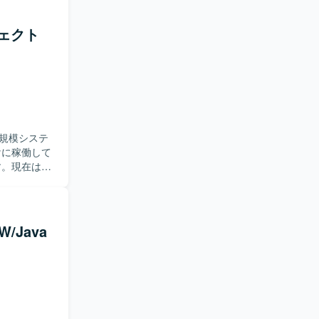
だける方が
ジェクト
改善を通じ
規模システ
す。現在は要
っていただ
規模システム
ける方を求
/Java
フローを正
がらPLや
定義以降の各
る可能性もあ