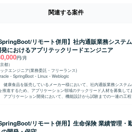
関連する案件
a/SpringBoot/リモート併用】社内通販業務システ
開発におけるアプリテックリードエンジニア
80,000
円/月
京都）
ックエンジニア
(業務委託・フリーランス)
racle
・
SpringBoot
・
Linux
・
Weblogic
】 健康食品を販売しているメーカー様において、社内通販業務システム
を推進するため、アプリケーション領域のテックリード人材を募集して
】 アプリケーション開発において、機能設計から試験までの一連の工程
す。Javaクラス設計や実装方式の検討・設計を行い、実装およびレビュ
ます。また、チームリードとして技術的な支援や実装レビューを行い、
からモダン技術スタックへの段階的な移行を伴う開発を推進していただ
物像】 テックリードやアプリケーションアーキテクト候補として、チー
a/SpringBoot/リモート併用】生命保険 業績管理
技術フォローが行える方を求めております。技術課題解決や高難易度の
ムの開発・保守
進めつつ、決断に至る経緯や結果をメンバーと共有しながら、一緒に対