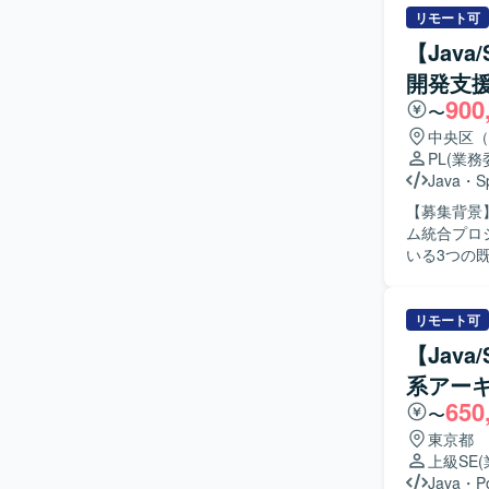
ける方を求
リモート可
望ましいです。 【ポジションの魅力】 基本設計からテストまで一貫
【Jav
から下流ま
開発支
て業務知識と技術力の両面
900
AWS、Gi
〜
中央区（
PL
(業務
Java
・
S
【募集背景
ム統合プロジェクト
いる3つの
件定義フェ
きます。プ
統合を推進していただきます。 【
リモート可
関係者と円
【Java
めています
系アー
しく理解した上で
650
システム統
〜
PMとして
東京都
フェーズを一貫して経験で
上級SE
Sprin
Java
・
P