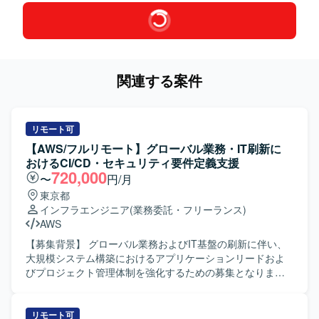
関連する案件
リモート可
【AWS/フルリモート】グローバル業務・IT刷新に
おけるCI/CD・セキュリティ要件定義支援
720,000
〜
円/月
東京都
インフラエンジニア
(業務委託・フリーランス)
AWS
【募集背景】 グローバル業務およびIT基盤の刷新に伴い、
大規模システム構築におけるアプリケーションリードおよ
びプロジェクト管理体制を強化するための募集となりま
す。 【作業内容】 グローバル業務・IT刷新プロジェクトに
おいて、大規模システム構築のアプリケーション領域をリ
ードしていただきます。具体的には、Webアプリケーショ
リモート可