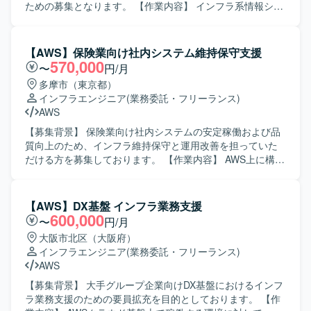
す。また、既存システム情報を整理・分析し、抜け漏れの
ための募集となります。 【作業内容】 インフラ系情報シス
ない検討ができる方を歓迎いたします。 【ポジションの魅
テム部門において、クラウドおよびサーバ領域の運用支援
力】 オンプレミスからクラウドへの大規模な移行プロジェ
をご担当いただきます。定型・定常オペレーションに加
クトに参画することで、AWS基盤構築やシステム移行に関
え、現行環境の調査から運用改善提案、実行までを一気通
【AWS】保険業向け社内システム維持保守支援
する実践的な知見を幅広く獲得していただけます。設計修
貫で対応いただきます。社内運用チームのクラウドおよび
570,000
〜
円/月
正からプログラム改修、テスト、移行対応まで一連の工程
サーバセクションをリードし、顧客折衝や各種調整、メン
多摩市（東京都）
に関わることで、上流から下流までの経験を積むことがで
バーへのタスクアサインを通じて、最大成果の創出を推進
インフラエンジニア
(業務委託・フリーランス)
き、リードSEやクラウドエンジニアとしてのスキルアップ
していただきます。対象はAWS、Windows Server、
AWS
につながるポジションです。 【開発環境】 オンプレミス環
Linux（Amazon Linux）を中心としたサーバ基盤および
境からAWS環境への移行を前提とした構成となっており、
Microsoft系ミドルウェアやサービス群となります。 【求め
【募集背景】 保険業向け社内システムの安定稼働および品
対象言語としてはwsf、vbs、ps1、php、asp、js、json、
る人物像】 主体的に課題を発見し、関係者と連携しながら
質向上のため、インフラ維持保守と運用改善を担っていた
py、sql、jspなどのスクリプト言語やWeb関連技術を扱いま
推進いただける方を求めています。顧客やチームメンバー
だける方を募集しております。 【作業内容】 AWS上に構築
す。インフラ面ではAWSサービスを用いた基盤構築を行
と円滑にコミュニケーションを取りつつ、リードポジショ
されている社内システムの維持保守をご担当いただきま
い、WindowsServer環境やネットワーク、セキュリティに
ンとして周囲を巻き込みながら成果創出ができる方にマッ
す。主に障害発生時の調査および対応、原因分析、再発防
関する知識も活かしていただける環境です。
チするポジションです。 【ポジションの魅力】 クラウドお
止策の検討・実施を行っていただきます。また、必要に応
【AWS】DX基盤 インフラ業務支援
よびサーバ運用の現場において、運用改善提案から実行ま
じてシステムの構築や設定変更などの作業もご担当いただ
600,000
〜
円/月
で一貫して携わることができ、マネジメントと技術の両面
きます。加えて、既存の若手メンバのタスクおよび進捗管
大阪市北区（大阪府）
でスキルを発揮・強化していただけます。AWSやMicrosoft
理を行い、業務推進と品質担保をリードしていただきま
インフラエンジニア
(業務委託・フリーランス)
系ソリューションを中心としたサーバ基盤に広く関わるこ
す。 【求める人物像】 主体的に課題を抽出し、周囲とコミ
AWS
とで、インフラ領域の知見を深めることができます。 【開
ュニケーションを取りながら改善提案と推進ができる方を
発環境】 クラウドはAWS（メイン）、Microsoft Azure、
求めております。インフラ運用において責任感を持ち、障
【募集背景】 大手グループ企業向けDX基盤におけるインフ
Entra ID（旧Azure AD）、Power Automateなどを利用して
害対応時にも冷静に状況整理と判断ができる方を歓迎いた
ラ業務支援のための要員拡充を目的としております。 【作