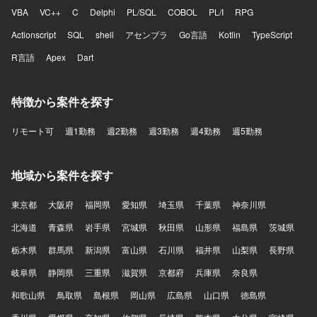
VBA
VC++
C
Delphi
PL/SQL
COBOL
PL/I
RPG
Actionscript
SQL
shell
アセンブラ
Go言語
Kotlin
TypeScript
R言語
Apex
Dart
特徴から案件を探す
リモート可
週1勤務
週2勤務
週3勤務
週4勤務
週5勤務
地域から案件を探す
東京都
大阪府
福岡県
愛知県
埼玉県
千葉県
神奈川県
北海道
青森県
岩手県
宮城県
秋田県
山形県
福島県
茨城県
栃木県
群馬県
新潟県
富山県
石川県
福井県
山梨県
長野県
岐阜県
静岡県
三重県
滋賀県
京都府
兵庫県
奈良県
和歌山県
鳥取県
島根県
岡山県
広島県
山口県
徳島県