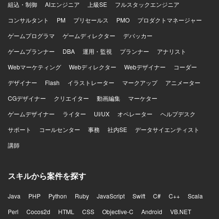
組込・制御
AIエンジニア
上級SE
フルスタックエンジニア
構成評価に携わっていただきます。
コンサルタント
PM
プリセールス
PMO
プロダクトマネージャー
ゲームプログラマ
ゲームディレクター
デバッカー
ゲームプランナー
DBA
運用・監視
プランナー
アナリスト
Webマーケティング
Webディレクター
Webデザイナー
コーダー
デザイナー
Flash
イラストレーター
マークアップ
アニメーター
CGデザイナー
クリエイター
動画編集
マーケター
ゲームデザイナー
ライター
UI/UX
オペレーター
ヘルプデスク
サポート
コールセンター
事務
社内SE
データサイエンティスト
講師
スキルから案件を探す
Java
PHP
Python
Ruby
JavaScript
Swift
C#
C++
Scala
Perl
Cocos2d
HTML
CSS
Objective-C
Android
VB.NET