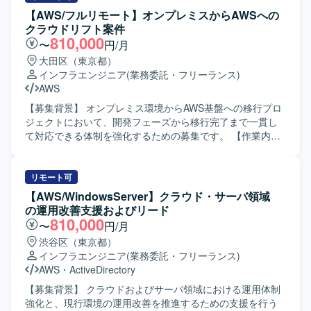
ンおよび関連API、画面・帳票、バッチ処理の要件定義・設
【AWS/フルリモート】オンプレミスからAWSへの
計、ドキュメンテーションを行っていただきます。また、
クラウドリフト案件
DBおよびマスタデータ管理に関わるデータモデリングや、
810,000
〜
円/月
標準化・ガイドラインの策定にも携わっていただきます。
大田区（東京都）
加えて、関係者とのコミュニケーションを通じてプロジェ
インフラエンジニア
(業務委託・フリーランス)
クト全体の整合性を取りながら推進していただきます。
AWS
【求める人物像】 複数のステークホルダーと円滑にコミュ
ニケーションを取りながら、主体的に課題を発見し解決ま
【募集背景】 オンプレミス環境からAWS基盤への移行プロ
で推進できる方を求めています。大規模かつ複雑なシステ
ジェクトにおいて、開発フェーズから移行完了まで一貫し
ム構築において、全体像を意識しながら細部の仕様整理や
て対応できる体制を強化するための募集です。 【作業内
ドキュメンテーションにも丁寧に取り組んでいただける方
容】 オンプレミス環境の既存サーバー群をAWS基盤へ移行
が望ましいです。 【ポジションの魅力】 グローバル規模の
するにあたり、設計の修正および移行対応を行っていただ
業務・IT刷新プロジェクトに参画し、Webアプリケーショ
きます。具体的には、移行に伴うプログラムの改修、テス
リモート可
ンやデータ基盤の標準化・ガイドライン策定など、上流工
ト、実装、設計修正などの対応や、AWS環境の構築、各種
【AWS/WindowsServer】クラウド・サーバ領域
程から広く関与できるポジションです。大規模システム構
ドキュメントの作成を担当していただきます。既存プログ
の運用改善支援およびリード
築の経験を通じて、アプリケーションリードやプロジェク
ラムの改修から新環境構築、移行完了までの一連のフェー
810,000
〜
円/月
ト管理スキルを高めることができます。 【開発環境】 AWS
ズに参画していただきます。 【求める人物像】 プロジェク
渋谷区（東京都）
上でのWebアプリケーションおよびAPI基盤、CI/CDパイプ
ト全体を自分の担当範囲として捉え、主体的に課題を発見
インフラエンジニア
(業務委託・フリーランス)
ラインを中心としたクラウド環境を想定しています。
しながら業務を遂行できる方を求めています。チームメン
AWS
・
ActiveDirectory
バーと協力しながら責任感を持ってタスクを完遂できる
方、初級者にもわかりやすいドキュメントを作成し、情報
【募集背景】 クラウドおよびサーバ領域における運用体制
共有やナレッジ蓄積に貢献していただける方が望ましいで
強化と、現行環境の運用改善を推進するための支援を行う