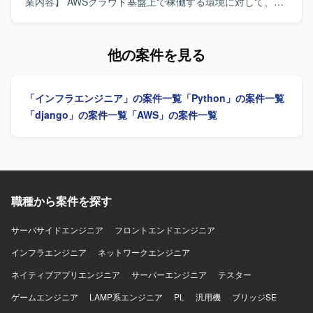
います。サーバはWindows ServerおよびLinux（Amazon
します。また、メンバの育成やフォローに前向きに取り組
業内容】 AWSクラウド基盤上で稼働する環境に対して、イ
Linux）を中心とした構成です。ミドルウェアおよびソフト
んでいただける方を想定しております。 【ポジションの魅
ンフラ要件整理や全体構成、セキュリティ、非機能要件の
ウェアとしては、Active Directory、Microsoft Entra
力】 AWS環境でのインフラ運用から構築まで一貫して関わ
技術評価を行っていただきます。外部システムやグループ
Connect（旧Azure AD Connect）、Microsoft Configuration
ることができ、クラウドインフラのスキルを幅広く磨いて
会社システムとの接続妥当性確認、ネットワークや認証、
他の案件を見る
Manager、SKYSEA、Exchange Server（オンプレ）などの
いただけます。少人数チームのリーダーポジションとして
鍵管理等の基盤観点での確認、リスクや懸念点、推奨事項
Microsoft系ソリューションを利用しています。
タスク管理やメンバマネジメントも経験できるため、技術
の整理を実施していただきます。また、レビュー資料や説
とマネジメントの両面で成長できる環境です。 【開発環
明資料などのドキュメント作成、および顧客や関係部門と
「インフラエンジニア」の案件一覧
「Python」の案件一覧
境】 AWS上のインフラ環境をベースに、Windowsおよび
の調整・説明対応もご担当いただきます。 【求める人物
Linuxサーバで構成された社内システムの運用・維持保守を
像】 インフラ基盤全体を理解し、技術的な観点からリスク
「django」の案件一覧
「AWS」の案件一覧
行っております。
や懸念点を整理できる方を求めております。関係者と調整
しながら、一人称で資料作成や説明対応ができ、ITに詳し
くない関係者に対してもリスクや推奨事項を分かりやすく
説明できる方を想定しております。AWS経験が浅い場合で
も、既存のインフラ経験を活かしてキャッチアップできる
方を歓迎いたします。 【ポジションの魅力】 DX基盤におけ
職種から案件を探す
るインフラ上流工程に深く関わることができ、クラウド基
盤SEや技術調整SEとしての経験を積むことができます。構
サーバサイドエンジニア
フロントエンドエンジニア
築作業だけでなく、要件定義や技術評価、関係者調整など
インフラエンジニア
上流寄りの業務を通じて、インフラアーキテクチャやセキ
ネットワークエンジニア
ュリティ、非機能要件に関する知見を広く深く身につけて
ネイティブアプリエンジニア
サーバーエンジニア
テスター
いただけます。 【開発環境】 AWSクラウド基盤を中心とし
たインフラ環境となります。ネットワーク、認証、鍵管理
ゲームエンジニア
LAMP系エンジニア
PL
汎用機
ブリッジSE
などの基盤セキュリティや、外部システムとの接続を含む