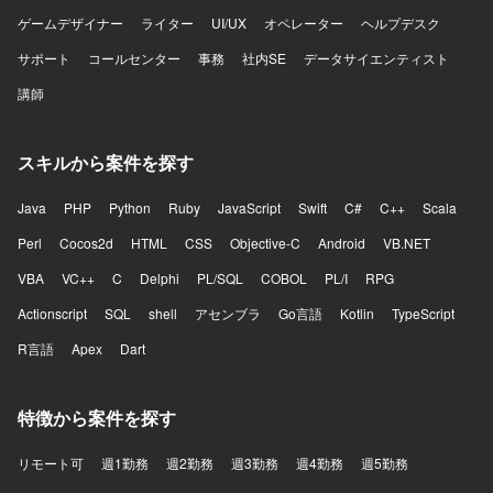
ゲームデザイナー
ライター
UI/UX
オペレーター
ヘルプデスク
サポート
コールセンター
事務
社内SE
データサイエンティスト
講師
スキルから案件を探す
Java
PHP
Python
Ruby
JavaScript
Swift
C#
C++
Scala
Perl
Cocos2d
HTML
CSS
Objective-C
Android
VB.NET
VBA
VC++
C
Delphi
PL/SQL
COBOL
PL/I
RPG
Actionscript
SQL
shell
アセンブラ
Go言語
Kotlin
TypeScript
R言語
Apex
Dart
特徴から案件を探す
リモート可
週1勤務
週2勤務
週3勤務
週4勤務
週5勤務