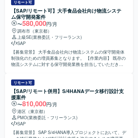
などインフラ移行対応も実施していただきます。 【求める
していただきます。具体的には、データ移行の全体計画に
リモート可
人物像】 基幹システムの安定稼働を意識しながら、インフ
基づく進捗管理、各拠点担当者との調整、課題・リスクの
【SAP/リモート可】大手食品会社向け物流システ
ラとアプリケーションの両面から主体的に課題を発見し、
洗い出しと整理、移行方針や移行設計内容の理解と関係者
ム保守開発案件
関係者と協調して改善を推進いただける方を求めておりま
への説明、移行に関する各種マネジメント業務などをご担
580,000
〜
円/月
す。運用保守業務における責任感が強く、障害対応や移行
当いただきます。また、状況に応じて移行計画や手順書作
調布市（東京都）
プロジェクトにおいても粘り強くやり切る姿勢をお持ちの
成などのドキュメント作成支援も行っていただきます。
上級SE
(業務委託・フリーランス)
方にマッチします。 【ポジションの魅力】 長期的に運用さ
【求める人物像】 SAPデータ移行の経験を活かしつつ、関
SAP
れている基幹システムの運用保守と、サーバー移設という
係者と円滑にコミュニケーションを取りながら、進捗や課
大規模なインフラ移行プロジェクトの両方に関わることが
題を主体的に管理いただける方を求めています。複数拠
【募集背景】 大手食品会社向け物流システムの保守開発体
でき、BasisやABAPに加えてインフラ設計・移行のスキル
点・多くのステークホルダーが関わる環境の中で、状況を
制強化のための増員募集となります。 【作業内容】 既存の
も磨いていただけます。内製運用への移行フェーズに参画
整理しながら粘り強く調整を進められる方にマッチするポ
物流システムに対する保守開発業務を担当していただきま
いただくことで、標準化や運用プロセス整備にも関わる機
ジションです。 【ポジションの魅力】 大規模なSAP
す。設計からテストまでの一連の工程に参画し、外部シス
会があり、技術面と運用設計の両面でスキルアップが可能
S/4HANA導入プロジェクトにおいて、データ移行領域の中
テムとのCSVやAPIを用いたデータ連携の調査およびテスト
です。 【開発環境】 ERPはSAP ECC6.0を中心とした環境
核メンバーとして参画いただけるポジションです。複数拠
を実施いたします。ユーザとの調整やベンダーコントロー
リモート可
で、ABAPやWindowsコマンド、Excelマクロなどを利用し
点を巻き込んだ移行マネジメントを経験することで、SAP
ルを行いながら、システムの安定稼働と改善を進めていた
【SAP/リモート併用】S/4HANAデータ移行設計支
ております。ミドルウェアやツールとしてSVF、Anytran、
移行における上流設計およびマネジメントスキルを高める
だきます。 【求める人物像】 コミュニケーションを取りな
援案件
HULFT、VB、Tivoli(TWS/TMR)などを使用しており、OSは
ことができます。 【開発環境】 SAP S/4HANA環境下での
がらユーザやベンダーと円滑に調整ができる方を求めてお
810,000
〜
円/月
Windows系環境となっております。
データ移行プロジェクトとなります。移行ツールや各種ド
ります。長期的な参画を前提に、業務を通じてSAPをはじ
港区（東京都）
キュメント類を用いながら、標準手法に基づいた移行設
めとした新しい技術習得に前向きに取り組んでいただける
PMO
(業務委託・フリーランス)
計・移行管理を行っていただきます。
方が望ましいです。 【ポジションの魅力】 大手企業向け物
SAP
流システムの保守開発に携わることで、業務知見とシステ
ム運用・改善の両面で経験を積むことができます。外部シ
【募集背景】 SAP S/4HANA導入プロジェクトにおいて、デ