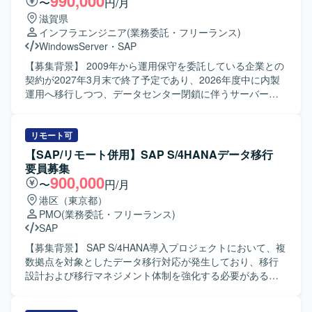
990,000
〜
円/月
滋賀県
インフラエンジニア
(業務委託・フリーランス)
WindowsServer
・
SAP
【募集背景】 2009年から運用保守を委託している企業との
契約が2027年3月末で終了予定であり、2026年度中に内製
運用へ移行しつつ、データセンター閉鎖に伴うサーバー移
設という重要プロジェクトが並走しているため、インフラ
とアプリケーションの両面を自走でリードできるプロフェ
ッショナルを増員募集しております。 【作業内容】 現行の
リモート可
基幹システム（SAP ECC6.0）および周辺システム群の運用
【SAP/リモート併用】SAP S/4HANAデータ移行
保守をご担当いただきます。具体的には、IDや権限管理、
要員募集
パラメータやマスタ設定、組織改編対応などのSAP運用保
900,000
〜
円/月
守、Tivoliを用いたジョブ管理や異常時のリラン・リカバリ
港区（東京都）
対応、障害発生時の原因切り分け・分析・恒久および暫定
PMO
(業務委託・フリーランス)
対策の実施、SAPリモート保守に関する運用サポート、定
SAP
期バックアップや容量管理などを行っていただきます。ま
た、SVF、Anytran、HULFT、VBなどの周辺連携ツールの
【募集背景】 SAP S/4HANA導入プロジェクトにおいて、複
設定やエラー対応、給与・賞与連携や社外伝送などの連携
数拠点を対象としたデータ移行対応が発生しており、移行
不具合のトラブルシュートもご担当いただきます。さら
設計および移行マネジメント体制を強化する必要があるた
に、データセンターサービス終了に伴うサーバー移設プロ
めの募集となります。 【作業内容】 SAP S/4HANA導入プ
ジェクトにおいて、移設計画の立案、設計、展開サポート
ロジェクトにおけるデータ移行および移行設計支援を担当