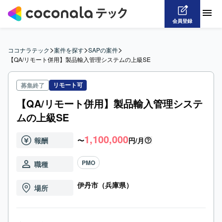
会員登録
>
>
>
ココナラテック
案件を探す
SAPの案件
【QA/リモート併用】製品輸入管理システムの上級SE
リモート可
募集終了
【QA/リモート併用】製品輸入管理システ
ムの上級SE
1,100,000
報酬
〜
円/月
PMO
職種
伊丹市（兵庫県）
場所