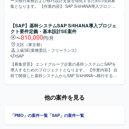
ステムとのデータ連携やユーザ調整など、上流から下流ま
ータ移行業務および移行設計支援を強化するための増員募
で幅広い工程に関わることでスキルの幅を広げていただけ
集となります。 【作業内容】 SAP S/4HANA導入プロジェ
ます。今後SAP領域へのキャリア拡大を目指す方にとって
クトにおけるデータ移行担当として、要件定義から基本設
も成長の機会がある案件です。 【開発環境】 詳細な開発環
計、開発、テスト、稼働までの一連の工程を担当していた
境は別途お打ち合わせ時に共有させていただきます。
だきます。具体的には、データ移行の計画に基づく進捗管
【SAP】基幹システムSAP S/4HANA導入プロジェ
理、各拠点との調整、課題管理などのマネジメント業務を
クト要件定義・基本設計SE案件
中心に、移行設計に関するレビューや関連ドキュメントの
810,000
〜
円/月
整備も実施していただきます。 【求める人物像】 多くの関
北区（東京都）
係者と連携しながら業務を進められるコミュニケーション
上級SE
(業務委託・フリーランス)
力をお持ちの方を求めています。状況に応じて自律的に課
SAP
題を抽出し、関係者と協議しながら解決に導ける主体性と
推進力をお持ちの方にマッチするポジションです。 【ポジ
【募集背景】 エンドグループ企業の基幹システムにSAPを
ションの魅力】 大規模なSAP S/4HANA導入プロジェクトに
導入するためのプロジェクトとなります。 【作業内容】 自
上流工程から関わることができ、データ移行および移行設
前で開発した基幹システムからSAP S/4HANAへ移行するに
計に関するマネジメントスキルを幅広く経験できます。複
あたり、要件定義および基本設計をご担当いただきます。
数拠点を巻き込んだプロジェクトの推進経験を積むこと
【求める人物像】 SAP業務に精通し、関係者とコミュニケ
で、今後のSAP案件におけるリードポジションとしてのキ
ーションを取りながら主体的に要件整理と設計を進めてい
他の案件を見る
ャリア形成にもつながります。 【開発環境】 SAP
ただける方を求めております。 【ポジションの魅力】 基幹
S/4HANAを中心としたERP環境でのデータ移行および移行
システム全体のSAP導入プロジェクトに上流工程から参画
設計業務となります。
でき、販売管理や購買管理／在庫管理領域での業務知見と
「PMO」の案件一覧
「SAP」の案件一覧
SAPスキルを高めていただけます。 【開発環境】 SAP
S/4HANAを中心とした基幹システム環境となります。