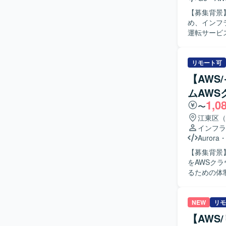
キュリティ、非
【募集背景
クラウド基
め、インフラ
セキュリテ
運転サービ
用を担当し
や基本設計
後はインフ
リモート可
的には、開
【AWS
築、SREとして
ムAW
的にサービ
1,0
ります。 
〜
が望ましいです。 【ポジションの魅力】 サービスとして安
江東区（
づくりに深
インフラ
たプロジェ
Aurora
す。 移動
【募集背景
ラ領域に挑戦できる点も大き
をAWSク
EKS + 
るための体制強化を行う
処理設計 な
AWSクラ
計、IaC
性、セキュ
NEW
リモ
コンテナ基
【AWS
いただきま