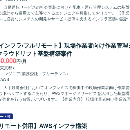
機能要件に関する知見を広く深く身につけていただけます。 【開発環境】 AWS
】 自動運転サービスの社会実装に向けた配車・運行管理システムの基盤
盤を中心としたインフラ環境となります。ネットワーク、認証、鍵管理
設計から運用まで主導できるエンジニアを募集しております。 【作業内容】 自動
ィや、外部システムとの接続を含む構成評価に携わっていただきます。
スに必要なシステムの開発やサービス提供を支えるインフラ基盤の設計
ていただきます。 サービス立ち上げの初期フェーズから参画し、アーキ
（主にセキュリティや可観測性などの非機能要件）を実施していただきま
ラエンジニア/SREとして、環境の構築および最適化を主導していただき
発およびサービス提供基盤のアーキテクト設計や基本設計、DevOps環
/インフラ/フルリモート】現場作業者向け作業管理
環境の自動化や最適化などを行っていただきます。 【求める人物像】 自ら主体
Sクラウドリフト基盤構築案件
ス基盤づくりに取り組み、非機能要件を意識した設計・改善ができる方
80,000
長期的なサービス展開を見据え、チームと協調しながら継続的な改善に取
円/月
全かつ継続的に運用するための基盤
東京都）
く関わることができます。 スモールスタートから5年スパンでの大規模
エンジニア
(業務委託・フリーランス)
クトであり、立ち上げフェーズから仕様検討やアーキテクチャ設計に関
・
AWS
支援や地域交通の維持、ドライバー不足などの社会課題の解決に直結する
】 大手鉄道会社においてオンプレミスで稼働中の現場作業者向け作業管
な魅力です。 【開発環境】 クラウド：AWS または GCP 基盤：
ラウドへリフトするにあたり、AWSマネージドサービスを活用した基盤
マネージドサービス 言語：Go / React など（予定） その他：マイクロサ
背景がございます。 【作業内容】 現場作業者向け作業管理システムの
ど
ウドリフトにおいて、基盤チームの一員として非機能要件の整理からAW
実装、運用設計までを一気通貫で担当いただきます。具体的には、可用性
リティ、運用、コストなどの非機能要件を整理し、それらを根拠にネッ
ート可
盤、データベース、認証連携、監視やバックアップなどの基盤設計に落
/リモート併用】AWSインフラ構築
す。VPCやサブネット、NAT、VPCエンドポイントなどのネットワーク設