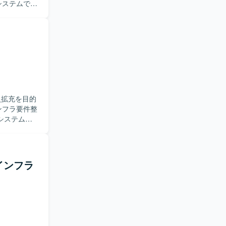
のシステムで満
およびインフラ
ks移行に向
および
と調整を進
ることがで
ドデータ基
員拡充を目的
システムや
観点での確
料や説明資
ただきま
けインフラ
き、ITに
しておりま
る方を歓迎
だけでなく、
クチャやセ