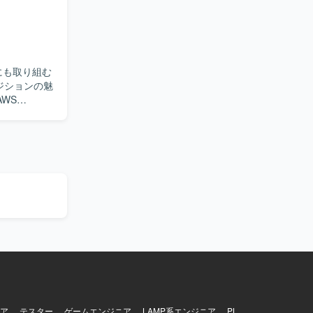
Cacheなどを
Hub、
IaC実装、
CDパイプライ
クラウド側
などの運用
コストのト
loudWatchを
きるコミュ
を理解しつ
するポジシ
むことがで
るため、クラ
ティサービ
ドアーキテ
Proxy、
 Manager、
h、SNS、
ine、
きます。
ア
テスター
ゲームエンジニア
LAMP系エンジニア
PL