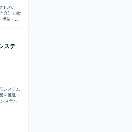
強化のた
などの基盤
・構築・運
テクト設計
す。 その
ます。 具体
境の設計・構
システ
を求めてお
り組める方
展開を見据え
与できま
社会インフ
理システム
構築を推進す
ービス、データ
S基盤の設
や性能、拡張
トワークや
とし込んで
計、ECS