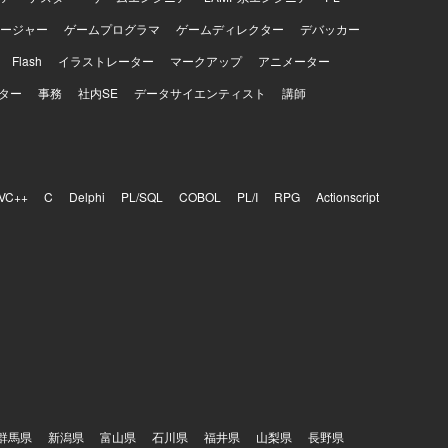
ージャー
ゲームプログラマ
ゲームディレクター
デバッカー
Flash
イラストレーター
マークアップ
アニメーター
ター
事務
社内SE
データサイエンティスト
講師
VC++
C
Delphi
PL/SQL
COBOL
PL/I
RPG
Actionscript
群馬県
新潟県
富山県
石川県
福井県
山梨県
長野県