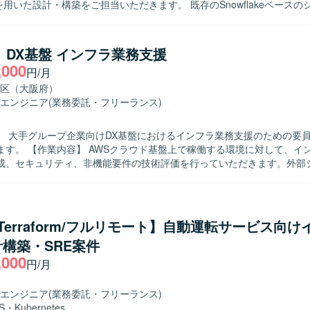
icksを用いた設計・構築をご担当いただきます。 既存のSnowflakeベース
った要件をDatabricksで実現するため、本番適用に向けた運用設計
っていただきます。 具体的には、各サービス開発者に対するDatabric
種調整、Databricks環境での運用設計および運用手順書の作成、AWS
】DX基盤 インフラ業務支援
rm等を用いたインフラ基盤環境の構築などを実施していただきます。 【求める人物像】
,000
円/月
開発者とのコミュニケーションを円滑に行いながら、主体的に課題整理
す。 【ポジションの魅力】 Databricksを中心とした最新のデ
区（大阪府）
盤の設計・構築に携わることができ、大規模分散処理基盤の知見を深め
エンジニア
(業務委託・フリーランス)
また、運用設計からインフラ構築まで一連の工程に関わることで、クラウ
スキルを幅広く磨いていただけます。 【開発環境】 Databricks, AWS,
】 大手グループ企業向けDX基盤におけるインフラ業務支援のための要
orm などを用いたデータ処理基盤およびインフラ基盤構成になります。
する環境に対して、インフラ要件整
成、セキュリティ、非機能要件の技術評価を行っていただきます。外部
社システムとの接続妥当性確認、ネットワークや認証、鍵管理等の基盤
や懸念点、推奨事項の整理を実施していただきます。また、レビュー資
キュメント作成、および顧客や関係部門との調整・説明対応もご担当い
/Terraform/フルリモート】自動運転サービス向
めております。関係者と調整しながら、一人称で資料作成や説明対応がで
構築・SRE案件
関係者に対してもリスクや推奨事項を分かりやすく説明できる方を想定
,000
経験が浅い場合でも、既存のインフラ経験を活かしてキャッチアップでき
円/月
わることがで
ド基盤SEや技術調整SEとしての経験を積むことができます。構築作業
エンジニア
(業務委託・フリーランス)
技術評価、関係者調整など上流寄りの業務を通じて、インフラアーキテ
S
・
Kubernetes