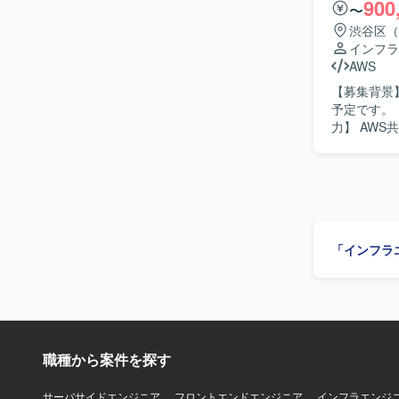
900
〜
on Farga
用いたデータ
渋谷区（
Config、
インフラ
GitHub 
AWS
ン構築も担
【募集背景】 【作業内容】 AWS共通基盤の基盤構築を行います。現行運用の改
ネットワー
予定です。 【求める人物像】 構成・設計の提案ができる方を求めています。 【ポジションの魅
設計も行っていただきます。 【求める
力】 AWS共
一人で完結
CloudForm
レードオフ
使用します
ニケーショ
つ、AWS
ョンです。 【ポジションの魅力】 大手鉄道会社向けの高可用性かつ高セキュリティが求められ
る基盤を、
きます。非
「インフラ
ウドアーキ
ス群や認証
クチャに携わることができます。 【開
Endpoints
ElastiCa
GuardDuty
職種から案件を探す
SQS、SES、E
OneLog
サーバサイドエンジニア
フロントエンドエンジニア
インフラエンジ