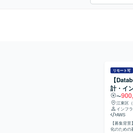
リモート可
【Data
計・イ
900
〜
江東区（
インフラ
AWS
【募集背景】
化のための募集になります。 【作業