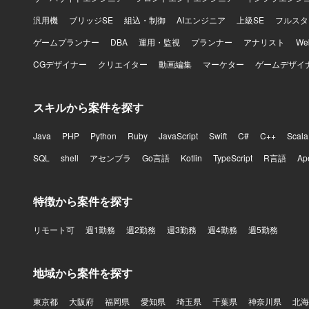
汎用機
ブリッジSE
組込・制御
AIエンジニア
上級SE
フルスタ
ゲームプランナー
DBA
運用・監視
プランナー
アナリスト
W
CGデザイナー
クリエイター
動画編集
マーケター
ゲームデザイ
スキルから案件を探す
Java
PHP
Python
Ruby
JavaScript
Swift
C#
C++
Scala
SQL
shell
アセンブラ
Go言語
Kotlin
TypeScript
R言語
Ap
特徴から案件を探す
リモート可
週1勤務
週2勤務
週3勤務
週4勤務
週5勤務
地域から案件を探す
東京都
大阪府
福岡県
愛知県
埼玉県
千葉県
神奈川県
北海