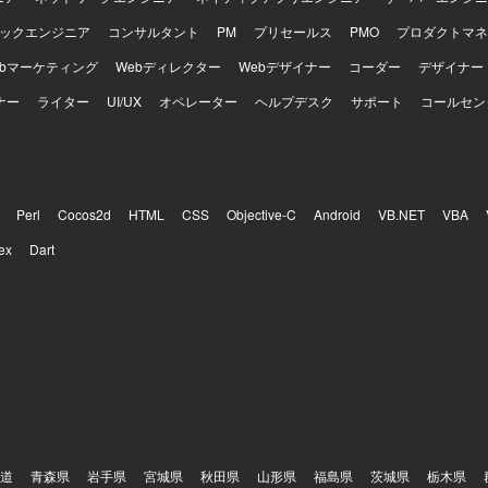
ックエンジニア
コンサルタント
PM
プリセールス
PMO
プロダクトマネ
ebマーケティング
Webディレクター
Webデザイナー
コーダー
デザイナー
ナー
ライター
UI/UX
オペレーター
ヘルプデスク
サポート
コールセン
Perl
Cocos2d
HTML
CSS
Objective-C
Android
VB.NET
VBA
ex
Dart
道
青森県
岩手県
宮城県
秋田県
山形県
福島県
茨城県
栃木県