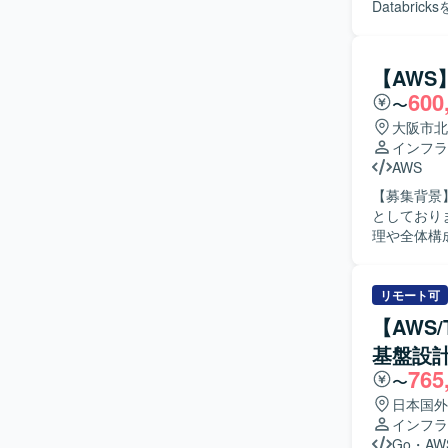
Databr
たせていなか
基盤構築を行
けた支援や各
【AWS
Terrafo
600
〜
関係部署や
めていただける方を求めておりま
大阪市北
ータ処理基
インフラ
きます。 
AWS
盤エンジニアとしての
【募集背景
Terraf
としております。 【作業内容】 AWSクラウド基盤上で稼働
理や全体構
グループ会
認、リスク
料などのド
リモート可
す。 【求める人物像】 インフラ基盤全体を理解し、技術的な観点からリスクや懸念点を整理で
【AWS
きる方を求
基盤設計
詳しくない
765
す。AWS
〜
いたします。 【ポジションの魅力】 DX基盤におけるインフラ上流工程に深く関
日本国外
き、クラウ
インフラ
要件定義や
Go
・
AW