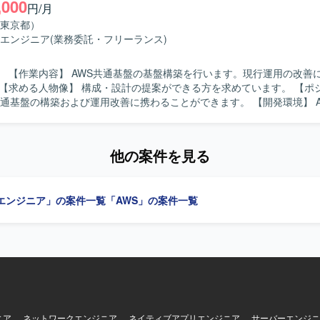
,000
円/月
teを用いたコンテナ基盤設計、Aurora PostgreSQLやRDS Proxy、Elasti
基盤設計を行っていただきます。また、WAFやGuardDuty、Security 
東京都）
IAM、KMSなどを用いたセキュリティ設計、TerraformやAWS CDKによる
エンジニア
(業務委託・フリーランス)
ActionsやCodePipeline等を用いたコンテナビルドからデプロイまでのCI/
当いただきます。さらに、オフィスネットワークとクラウドを接続する
善にも取り組む
ク設定や、障害対応、バックアップおよびリストア、権限、コスト監視
人物像】 非機能要件から設計、IaC実装、運用設計まで
通基盤の構築および運用改善に携わることができます。 【開発環境】 AWS
できる自走力をお持ちの方を求めております。セキュリティ、可用性、
ation、Terraform、IAM、WAF、Security Hub、Amazon GuardDuty、C
を判断できる設計センスをお持ちで、顧客や開発、運用の間を橋渡しで
。
ン力を発揮いただける方を想定しております。オンプレミス資産の制約
マネージドサービスへ適切に置き換える設計判断力をお持ちの方にマッチ
他の案件を見る
AWSマネージドサービスを中心にゼロから設計し構築していく経験を積
機能要件定義から設計、IaC実装、運用設計まで幅広い工程に関与でき
エンジニア」の案件一覧
「AWS」の案件一覧
テクトとしてのスキルを総合的に高めていただけます。また、セキュリ
連携、ネットワーク接続など、エンタープライズ向けの先進的なクラウ
発環境】 AWS（VPC、Subnet、NAT GW、IGW、VPC
、Route 53、ALB、ECS on Fargate、ECR、Aurora PostgreSQL、RDS 
che、S3、EFS、CloudFront、ACM、AWS WAF v2、IAM、KMS、Secrets
、Security Hub、AWS Config、CloudTrail、AWS Shield、CloudWatc
ventBridge）、Terraform、AWS CDK、GitHub Actions、CodePipel
inによるSSO連携、SAML/OIDCによる認証連携などの環境で作業いただ
ニア
ネットワークエンジニア
ネイティブアプリエンジニア
サーバーエンジニ