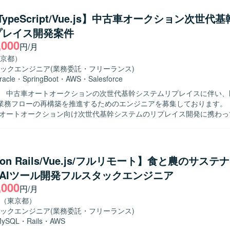
フロントエンドとバックエンド双方の技術に主体的
、チームと連携しながら着実にタスクを遂行できる方を求めております
/TypeScript/Vue.js】中古車オークション次世代
も柔軟に対応し、品質を意識した開発ができる方が望ましいです。 【ポジション
プレイス開発案件
銀行向けスマホアプリというユーザー数の多いプロダクトに携わることで
,000
能改修サイクルを通じた経験を積むことができます。フロントエンドと
円/月
わるため、フルスタック寄りのスキルを高めることができます。 【開発環境】 フ
京都）
TypeScriptおよびAngularを使用し、バックエンドはJavaおよびSprin
ックエンジニア
(業務委託・フリーランス)
なっております。
racle
・
SpringBoot
・
AWS
・
Salesforce
】 中古車オートオークションの次世代基幹システムリプレイスに伴い、
務フローの再構築を推進するためのエンジニアを募集しております。 【作業内
車オートオークション向け次世代基幹システムのリプレイス開発に携わっ
.js（v3）およびTypeScriptを用いた操作性の高いSPAフロントエンド
pring Boot）による堅牢なバックエンドの設計・開発を行っていただきます
活用したソースコードおよびテストコードの自動生成と実装を行い、オ
とAWS（ECS）を組み合わせたハイブリッド環境で開発を進めていただきます。 
 on Rails/Vue.js/フルリモート】食と農のサス
 AI駆動開発に対して積極的かつ柔軟に取り組み、新しい技術や開発手法
S AIツール開発フルスタックエンジニア
求めております。チームメンバーと円滑にコミュニケーションを取りな
,000
体的に動ける方が望ましいです。 【ポジションの魅力】 大規模な基幹シス
円/月
イスに上流から参画でき、AI駆動開発やハイブリッドなインフラ環境な
（東京都）
クを実務で経験できる案件です。UI/UXにこだわったSPA開発から堅牢
ックエンジニア
(業務委託・フリーランス)
幅広く携わることで、フロントエンド・バックエンド双方のスキルを高
MySQL
・
Rails
・
AWS