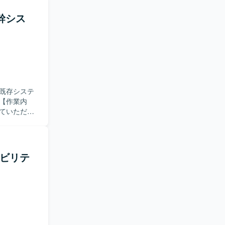
。仕様変更
基幹シス
、大規模サ
バックエン
g Bootを用
既存システ
ていただき
の設計・実装、
。AI（プロ
ンプレミス
【求め
テナビリテ
の活用に前
がら、大規
ど先進的な
なバックエン
めていただ