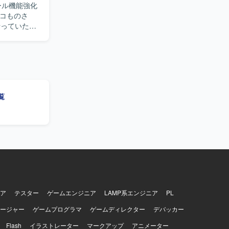
ール機能強化
cleと
ト自動生成
を行っていただ
トエンドおよ
設計を進め
的なAI機能
プロジェク
運用・保
覧
。新しいプ
たい方にマ
心をお持ち
。スタートア
る経験を積
進的な開発に
系、コンテナは
び
ア
テスター
ゲームエンジニア
LAMP系エンジニア
PL
ールとして
グツールとして
ージャー
ゲームプログラマ
ゲームディレクター
デバッカー
Flash
イラストレーター
マークアップ
アニメーター