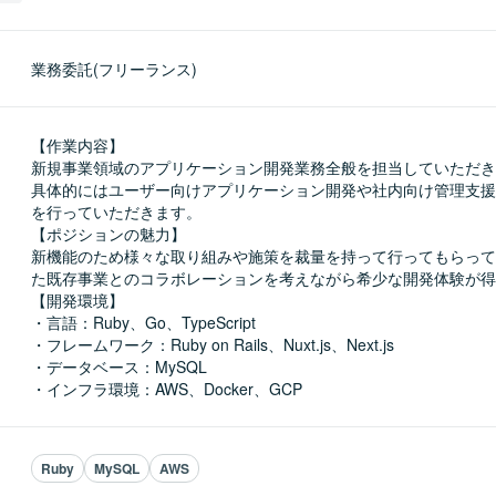
業務委託(フリーランス)
【作業内容】

新規事業領域のアプリケーション開発業務全般を担当していただき
具体的にはユーザー向けアプリケーション開発や社内向け管理支援
を行っていただきます。

【ポジションの魅力】

新機能のため様々な取り組みや施策を裁量を持って行ってもらって
た既存事業とのコラボレーションを考えながら希少な開発体験が得
【開発環境】

・言語：Ruby、Go、TypeScript

・フレームワーク：Ruby on Rails、Nuxt.js、Next.js

・データベース：MySQL

・インフラ環境：AWS、Docker、GCP
Ruby
MySQL
AWS