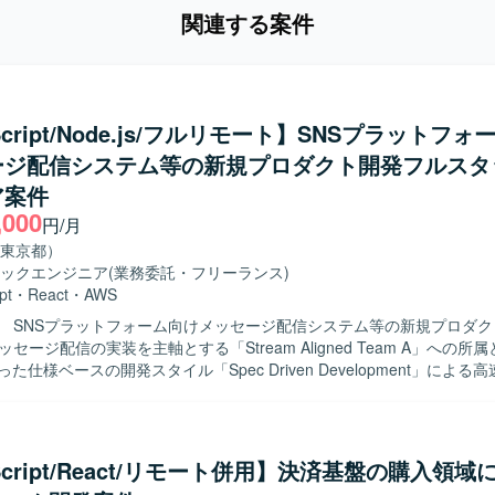
関連する案件
Script/Node.js/フルリモート】SNSプラットフ
ージ配信システム等の新規プロダクト開発フルスタ
ア案件
,000
円/月
東京都）
ックエンジニア
(業務委託・フリーランス)
pt
・
React
・
AWS
クト開発を行
ッセージ配信の実装を主軸とする「Stream Aligned Team A」への所
った仕様ベースの開発スタイル「Spec Driven Development」による
担当範囲は、リッチメニュー・ポップアップ画面作成、リアルタイムチャ
、LIFFアプリ構築等となります。 将来的なSaaS化を見据えた技術選定
ビスブラッシュアップを行います。
eScript/React/リモート併用】決済基盤の購入領