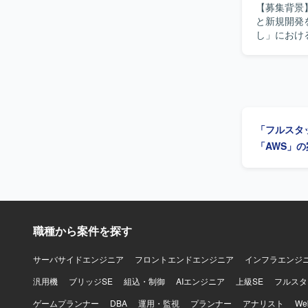
【募集背景
Java（S
と新規開発を推進するための
AWS（E
し」におけるA
ツールを用
きます。Ru
びバックエ
ていただきま
の実装に携
ト推進を行
守、プロダクト改良
「フルスタ
計や仕組み
ロダクトを
「AWS」
ッチします
の方を歓迎いたします。 【ポジションの魅
で、自社S
ップならで
むことができ
携わることができます。 【開発環境】 フロントエン
職種から案件を探す
エンドはRub
Dockerを
サーバサイドエンジニア
フロントエンドエンジニア
インフラエンジ
GCP（Ve
汎用機
ブリッジSE
組込・制御
AIエンジニア
上級SE
GitHub, G
フルスタ
Visual St
ゲームプランナー
DBA
運用・監視
プランナー
アナリスト
W