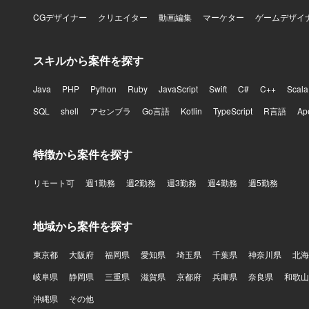
CGデザイナー
クリエイター
動画編集
マーケター
ゲームデザイ
スキルから案件を探す
Java
PHP
Python
Ruby
JavaScript
Swift
C#
C++
Scala
SQL
shell
アセンブラ
Go言語
Kotlin
TypeScript
R言語
Ap
特徴から案件を探す
リモート可
週1勤務
週2勤務
週3勤務
週4勤務
週5勤務
地域から案件を探す
東京都
大阪府
福岡県
愛知県
埼玉県
千葉県
神奈川県
北海
岐阜県
静岡県
三重県
滋賀県
京都府
兵庫県
奈良県
和歌山
沖縄県
その他