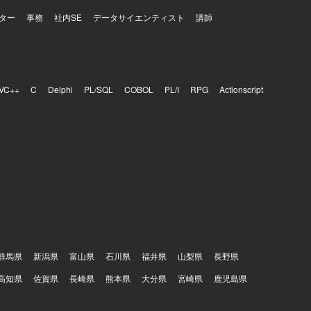
ター
事務
社内SE
データサイエンティスト
講師
VC++
C
Delphi
PL/SQL
COBOL
PL/I
RPG
Actionscript
群馬県
新潟県
富山県
石川県
福井県
山梨県
長野県
高知県
佐賀県
長崎県
熊本県
大分県
宮崎県
鹿児島県