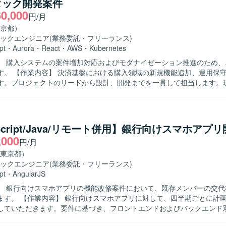
タック開発案件
60,000
円/月
京都）
ックエンジニア
(業務委託・フリーランス)
pt
・
Aurora
・
React
・
AWS
・
Kubernetes
】 購入システムの案件増加対応およびモダナイゼーション推進のため、
追加、運用保守、改善開発
す。プロジェクトのリードから設計、開発までを一貫して担当します。
モダナイゼーションに必要な作業をチームで進めます。 【求める人物像】 積極
ニケーションを取り、課題の発見、分析、提案、解決に関心を持って取
。チーム開発の経験があり、生成AIを含む新しい技術への挑戦を継続で
eScript/Java/リモート併用】銀行向けスマホアプ
ョンに携わり、決済基盤の刷新に関する経験を積むことができます。 【開発環
,000
円/月
ypeScript、React、Next.js、Golangを使用します。インフラはKubern
on Aurora MySQLです。Mac、JetBrains IDE、VSCode、GitHub、Do
東京都）
ctions、Datadog、Terraform、ChatGPT、Claude Codeを利用します。
ックエンジニア
(業務委託・フリーランス)
pt
・
AngularJS
】 銀行向けスマホアプリの機能改修案件において、既存メンバーの交代
して、四半期ごとに計画される機能
していただきます。要件に基づき、フロントエンドおよびバックエンド
テストまで一連の工程を担当していただきます。スマホ実機での動作確