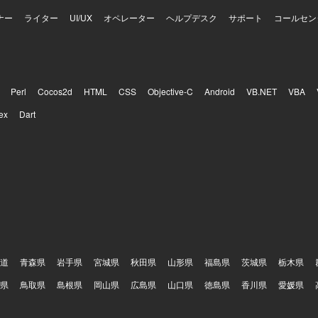
ナー
ライター
UI/UX
オペレーター
ヘルプデスク
サポート
コールセン
Perl
Cocos2d
HTML
CSS
Objective-C
Android
VB.NET
VBA
ex
Dart
道
青森県
岩手県
宮城県
秋田県
山形県
福島県
茨城県
栃木県
県
鳥取県
島根県
岡山県
広島県
山口県
徳島県
香川県
愛媛県