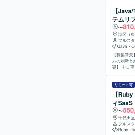
も行っていただきます。 【求める人物像】 
に取り組み
【Java
や機能追加に
テムリ
の魅力】 
810
ービスの機
〜
ドの両方に関
港区（東
ロントエンドは
フルスタ
いた構成と
Java
・
O
【募集背景
ムの刷新と業
容】 中古
ます。Vue
Java（S
ンプト）を
リモート可
Oracle
【Ruby
る人物像】
ィSaa
向きな方を
550
模プロジェクトで主
〜
テムリプレ
千代田区
技術スタッ
フルスタ
ド構築まで
Ruby
・
けます。 【開発環境】 フロントエンドはVue.js（v3）およびTypeScript、バックエンドは