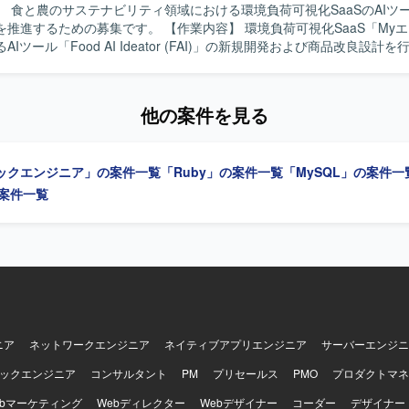
】 食と農のサステナビリティ領域における環境負荷可視化SaaSのAIツ
pring Boot）を利用した構成となっております。インフラはオンプレミスOra
募集です。 【作業内容】 環境負荷可視化SaaS「Myエコものさ
CS）を組み合わせたハイブリッド環境で、AIを活用したコードおよびテス
Iツール「Food AI Ideator (FAI)」の新規開発および商品改良設計
いた開発を行っております。
by on RailsおよびVue.jsを用いた自社プロダクト・AIツールのフロン
ンド開発を担当し、クライアントの声を直接反映させる形で商品の改良
す。GCP（Vertex AI等）やAIコーディングツールを組み合わせた先進
他の案件を見る
わり、3～5人程度のチームでアジャイルな機能開発およびコード管理・
っていただきます。要件定義から基本設計、詳細設計、実装、テスト、
まで一貫して関わっていただきます。 【求める人物像】 システム全体の設
ックエンジニア」の案件一覧
「Ruby」の案件一覧
「MySQL」の案件一
づくり、アーキテクチャの選定に主体的に挑戦したい方を求めています
0→1で育てる過程に興味があり、スタートアップでの開発に深く関わり
の案件一覧
。サステナビリティ分野（環境問題、食・農の課題解決）への興味・関
力】 環境負荷可視化という社会的意義の高い領域
aaSプロダクトのAIツール開発にフルスタックで関わることができます
はのスピード感の中で、クライアントの声を直接プロダクトに反映させ
、GCP（Vertex AI等）や最新のAIコーディングツールを活用した先
ドはVue.js 3系およびNuxt.js 3系、バック
y 3系およびRuby on Rails 7系を利用しています。DBはMySQL 8
使用しています。インフラはAWS（EC2, Aurora, SES, WAF, S3等）およ
ニア
ネットワークエンジニア
ネイティブアプリエンジニア
サーバーエンジニ
rtex AIなど）を組み合わせ、CIにはCircleCIを利用しています。開発ツ
ithub Projects, Notion, Teams, Slack, Google Meet、AIコーディン
ックエンジニア
コンサルタント
PM
プリセールス
PMO
プロダクトマネ
udio Code, Cursor, Claude Code, Gemini CLIを使用しています。
ebマーケティング
Webディレクター
Webデザイナー
コーダー
デザイナー