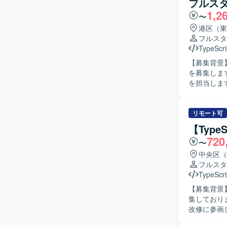
フルス
1,2
〜
港区（東
フルスタ
TypeScri
【募集背景
を募集します。 【作業内容】 決済基盤における購入領域の新規機能
を担当しま
ムの開発および
的にコミュ
を求めます
リモート可
迎します。 【ポジションの魅力】 国内有数の決済トラフィックを支えるプラットフォームのモ
【Typ
ダナイゼーシ
720
〜
境】 PHP、T
AWS、Amaz
中央区（
GitHub A
フルスタ
TypeScri
【募集背景
集しております。 【作業内容】 銀行向けスマホアプリに対
改修に参画
計・実装・