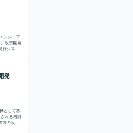
エンジニア
現行システ
り組める方
きる方を歓
リ開発
etes、
cker、
枠として募
双方の設
認やテスト