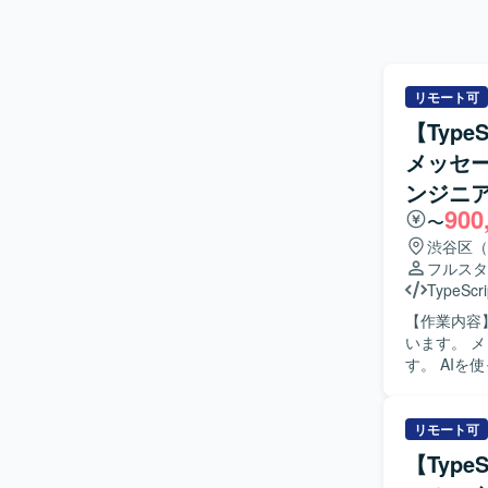
リモート可
【Type
メッセ
ンジニ
900
〜
渋谷区（
フルスタ
TypeScri
【作業内容】 SNSプラットフォーム向けメッセージ配信システム等の新規プロダ
います。 メ
す。 AIを使
います。 
用管理画面
およびサー
リモート可
【Typ