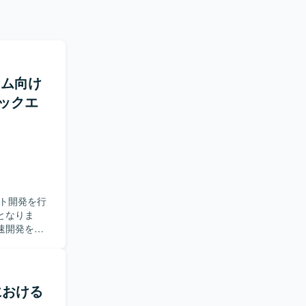
ォーム向け
ックエ
属となりま
高速開発を行
ット、配信
・設計・実装
域における