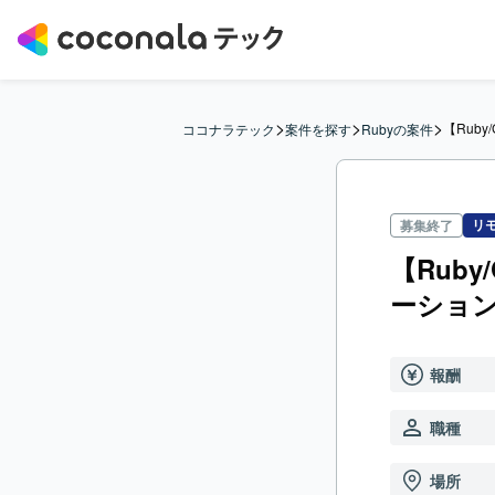
>
>
>
【Ruby
ココナラテック
案件を探す
Rubyの案件
リ
募集終了
【Ruby
ーショ
報酬
職種
場所