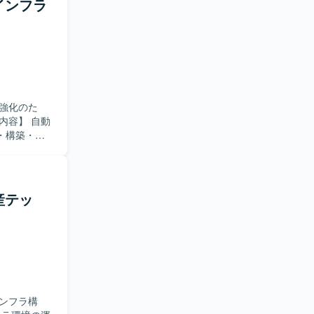
けインフラ
コミュニケー
面だけでな
迎いたしま
わりながら、
面でスキルア
強化のた
どが想定されて
・構築・運
テクト設計
す。 その
ます。 具体
境の設計・構
産テッ
を求めてお
り組める方
展開を見据え
与できま
社会インフ
ンフラ構