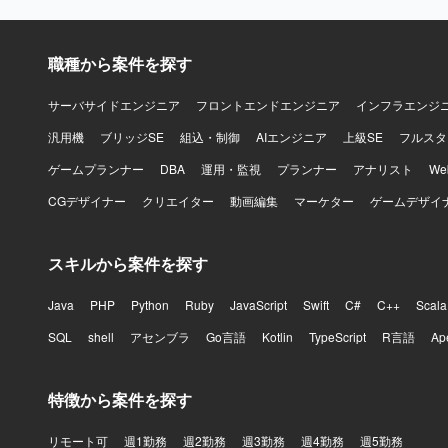
育事業向け
テム運用・
Terraf
職種から案件を探す
しながら、
す。 【開発環境】 AWS環境をメインとしたシステム基盤上で、TerraformによるIaC運用を行っ
ています。 O
サーバサイドエンジニア
フロントエンドエンジニア
インフラエンジ
運用管理ツ
汎用機
ブリッジSE
組込・制御
AIエンジニア
上級SE
フルスタ
ゲームプランナー
DBA
運用・監視
プランナー
アナリスト
W
CGデザイナー
クリエイター
動画編集
マーケター
ゲームデザイ
スキルから案件を探す
Java
PHP
Python
Ruby
JavaScript
Swift
C#
C++
Scala
SQL
shell
アセンブラ
Go言語
Kotlin
TypeScript
R言語
Ap
特徴から案件を探す
リモート可
週1勤務
週2勤務
週3勤務
週4勤務
週5勤務