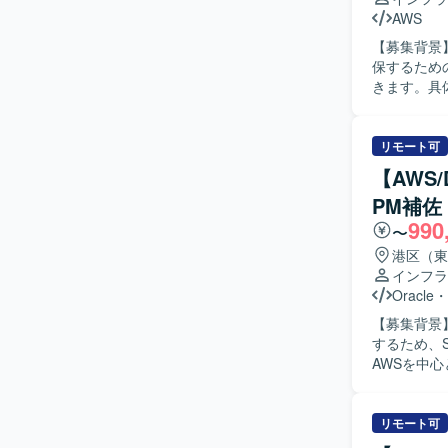
AWS
【募集背景
保するための募集となります。 【
きます。具
成などの定
て、関係者
ていただき
リモート可
新規システ
【AWS
ていただき
PM補佐
ュニケーションを担っ
990
主体的に取
〜
めています
港区（東
的に保守リーダ
インフラ
金融・貿易
Oracle
・
ンフラ環境
【募集背景
基盤の追加
するため、S
ができ、将
AWSを中
ションです。 【開発環境】 AWS上のインフラ環境で、ECS Fargate、CloudF
きます。 
Gatewa
けた継続的な
GitHub 
リモート可
PM補佐と