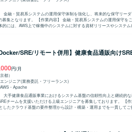
】 金融・貿易系システムの運用保守体制を強化し、将来的な保守リーダ
作業内容】 金融・貿易系システムの運用保守をご担当いただ
体的には、AWS上で稼働中のシステムに対する資材リリースやシステム
常作業を実施していただきます。また、既知インシデント発生時の一時
への連絡やディスパッチ、手順に沿ったリカバリ対応、課題表への登録
ます。加えて、問題調査や課題対応、基盤の追加開発への関与、運用保
ムを運用移管で受け入れる際のレビューや開発チームとのやり取りなど
/Docker/SRE/リモート併用】健康食品通販向けSR
ます。さらに、追加開発時における自チームメンバーの管理や対外チー
ていただく場合があります。 【求める人物像】 AWS環境での運用保守に
,000
り組み、インシデント対応や課題解決に責任感を持って対応していただ
円/月
。チームメンバーや対外チームとのコミュニケーションを円滑に行いな
京都）
ー的なポジションを担う意欲のある方が望ましいです。 【ポジションの魅力】
エンジニア
(業務委託・フリーランス)
系システムというミッションクリティカルな領域で、AWSを中心とした
AWS
・
Apache
の運用保守に携わることができます。定常作業だけでなく、問題調査や
】 大手健康食品通販事業におけるシステム基盤の信頼性向上と継続的な
開発、新規システムの運用移管レビューなど、幅広い業務を通じて経験
REチームを支援いただける上級エンジニアを募集しております。 【作業内容】
来的には保守リーダーとしてマネジメントや対外折衝にも関わっていた
心としたクラウド基盤の要件整理から設計・構築・運用までを一貫してご
ront、API
SREチームの一員として、システムの可用性やパフォーマンス向上、運
y、EC2、RDS、VPCなどを利用したWeb3層システムの運用保守を行って
改善活動を推進していただきます。 ECSやFargateなどのコンテナ基
ActionsやTerraformを用いたCI/CDおよびIaC環境の整備・改善を行って
して、タスクの整理や進行管理、関係者との調整など、プロジェクト推