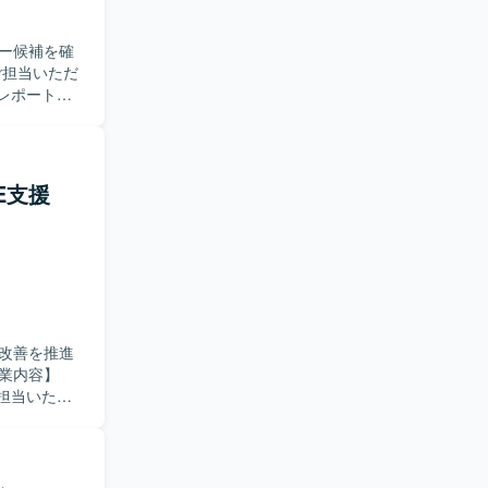
ー候補を確
レポート作
対応とし
などを行っ
守チームで
にも携わっ
E支援
ムとのコミ
ける方を求
がら、将来
モダンなイ
課題対応、
改善を推進
を積むこと
だけるポジ
担当いただ
用自動化に向
います。
盤、および
いただきます。
進に関わる業