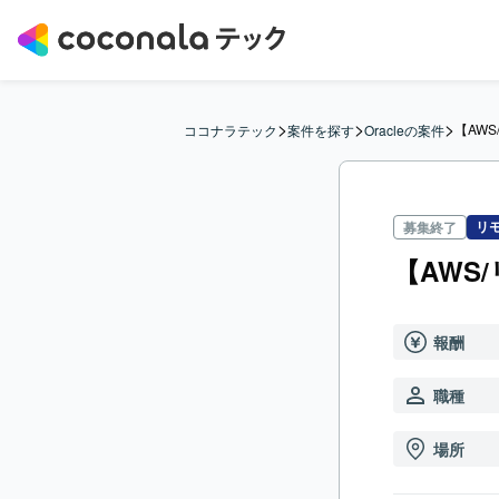
>
>
>
【AW
ココナラテック
案件を探す
Oracleの案件
リ
募集終了
【AWS
報酬
職種
場所