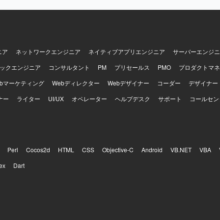
システムのAWS基盤保守・改善を通じて、多数のAWSサービスを組み
設計スキルを高めていただけます。 IaCによる構築・変更運用に携わる
ormを活用したモダンなインフラ運用の経験を積むことができます。 既存
他チームタスクのヘルプにも関わることで、幅広い領域の知見を得られ
SとしてWindows Serverを利用し、PowerShellスクリプトや各種
ニア
ネットワークエンジニア
ネイティブアプリエンジニア
サーバーエンジニ
ールを組み合わせた構成となっています。
ックエンジニア
コンサルタント
PM
プリセールス
PMO
プロダクトマネ
ebマーケティング
Webディレクター
Webデザイナー
コーダー
デザイナー
ナー
ライター
UI/UX
オペレーター
ヘルプデスク
サポート
コールセン
Perl
Cocos2d
HTML
CSS
Objective-C
Android
VB.NET
VBA
ex
Dart