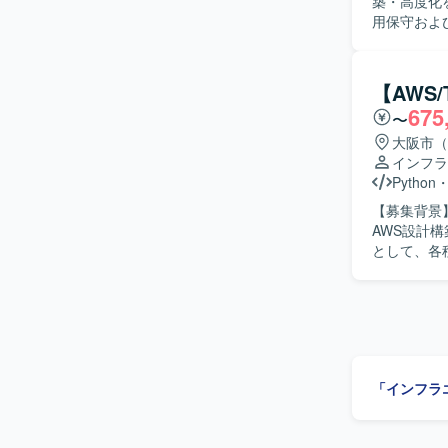
築・高度化を推進す
EKS + 
用保守およ
処理設計 な
ブルシューテ
サーバー構築
環境における
【AWS
リティ監視
675
〜
キュメント
る人物像】
大阪市（
ダンな技術
インフラ
りながら、自
Python
力】 比較
【募集背景
て経験でき
AWS設計構築・保
シフトやク
として、各種
術スタック
ーザーやア
や分析基盤
修正を実施
ます。 【開発環境】 AWSを中心としたクラウドインフラ上で、TerraformやCloudFormationな
加・修正やO
どのIaCツ
対応を行ってい
（ECS、Fa
施しており、
す。
状況に応じ
「インフラ
る人物像】
スクを進め
案や課題解決に