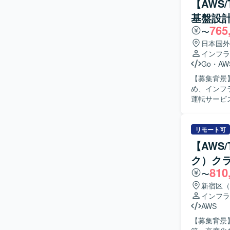
【AWS
務も担っていただきます。 【求める人物
基盤設計
題解決へ取
765
ションを図
〜
く、レビュ
日本国外
す。 【ポジションの魅力】 クラウドネイティブな環境で、設計から構築・運用まで一連の工程
インフラ
に関わるこ
Go
・
AW
PM補佐と
【募集背景
ップが可能です。 【開発環境】 AWS上でのクラウド基盤、EC
め、インフラ
盤、GitHu
運転サービ
おります。
用を担当し
や基本設計
後はインフ
リモート可
的には、開
【AWS
築、SREとして
ク）ク
的にサービ
810
ります。 
〜
が望ましいです。 【ポジションの魅力】 サービスとして安
新宿区（
づくりに深
インフラ
たプロジェ
AWS
す。 移動
【募集背景
ラ領域に挑戦できる点も大き