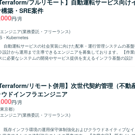
/Terraform/フルリモート】自動運転サービス向
像】 要件に対して自らタスク分解を行い、主体的に課
構築・SRE案件
り組める方を求めております。 SREチーム内外のメンバーと積極的に
,000
りながら、周囲を巻き込んで業務を推進できる方が望ましいです。 技術
円/月
ーや顧客折衝を通じて品質向上や改善提案に前向きに取り組める方を歓
エンジニア
(業務委託・フリーランス)
とができます。 SREとしてシステム全体の信頼性や運用性の向上に携
S
・
Kubernetes
して上流の推進業務にも関与いただけるため、技術とマネジメントの両
】 自動運転サービスの社会実装に向けた配車・運行管理システムの基盤
SやFargateなどのコンテナ基
設計から運用まで主導できるエンジニアを募集しております。 【作業内容】 自動
b Actionsを用いたCI/CDパイプライン、Terraformを用いたIaC環境な
スに必要なシステムの開発やサービス提供を支えるインフラ基盤の設計
ていただきます。 サービス立ち上げの初期フェーズから参画し、アーキ
（主にセキュリティや可観測性などの非機能要件）を実施していただきま
ラエンジニア/SREとして、環境の構築および最適化を主導していただき
発およびサービス提供基盤のアーキテクト設計や基本設計、DevOps環
/Terraform/リモート併用】次世代契約管理（不動
環境の自動化や最適化などを行っていただきます。 【求める人物像】 自ら主体
ラウドインフラエンジニア
ス基盤づくりに取り組み、非機能要件を意識した設計・改善ができる方
,000
長期的なサービス展開を見据え、チームと協調しながら継続的な改善に取
円/月
全かつ継続的に運用するための基盤
東京都）
く関わることができます。 スモールスタートから5年スパンでの大規模
エンジニア
(業務委託・フリーランス)
クトであり、立ち上げフェーズから仕様検討やアーキテクチャ設計に関
支援や地域交通の維持、ドライバー不足などの社会課題の解決に直結する
】 既存インフラ環境の運用保守体制強化およびクラウドネイティブなイ
な魅力です。 【開発環境】 クラウド：AWS または GCP 基盤：