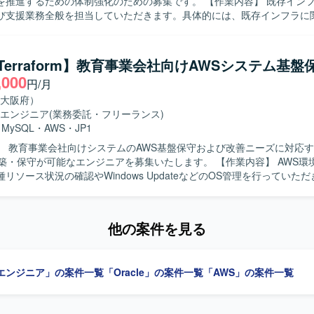
るための体制強化のための募集です。 【作業内容】 既存インフラ環境の運
マネージドサービス 言語：Go / React など（予定） その他：マイクロサ
び支援業務全般を担当していただきます。具体的には、既存インフラに
ど
ィングや問い合わせ対応、Webアプリケーション（Rails、Laravel、Sp
をTerraformを用いたIaCで実施していただきます。また、AWSクロ
ネットワーク構築をTerraformで行い、クラウドおよびオンプレミス
/Terraform】教育事業会社向けAWSシステム基盤
と防御体制の設計・構築・運用を行っていただきます。加えて、MTGへ
,000
円/月
作成・レビュー、チケットワークなど付随業務にも対応していただきます。 
 クラウドネイティブなインフラ構築に主体的に取り組み、IaCやコンテ
大阪府）
の習得に前向きな方を求めています。チームの一員としてコミュニケー
エンジニア
(業務委託・フリーランス)
動化・標準化・ナレッジ蓄積を推進できる方が望ましいです。 【ポジションの魅
・
MySQL
・
AWS
・
JP1
的大規模なクラウドネイティブなインフラやネットワークの構築をチーム
】 教育事業会社向けシステムのAWS基盤保守および改善ニーズに対応
、実践的なプロジェクトに関わりながらスキルを深めることができます
守が可能なエンジニアを募集いたします。 【作業内容】 AWS環境の保守業務
ラウドリフトを推進する環境で、IaCを活用したコンテナ化に取り組み
リソース状況の確認やWindows UpdateなどのOS管理を行っていただ
を実務で習得できます。将来的には不動産テック分野でのデータパイプ
プリチームからの依頼に基づき、AWSリソースの追加・修正やOS・ミ
へのデータ集約など、機械学習やAI関連プロジェクトに関わる機会も想
していただきます。 調査により判明したシステム課題に対し、AWSリ
S・ミドルウェアの修正、Windows Server上で動作するスクリプト
ール、AnsibleやPuppetなどの構成管理ツール、Dockerおよびコンテ
他の案件を見る
ただきます。 AWS環境の構築や設定変更はIaC（Infrastructure as 
rgate、ECR、API Gateway、Lambda）を組み合わせた環境で開発
Terraformを用いた構築・変更作業に携わっていただきます。 プロ
て、他チームが担当するタスクのヘルプに入っていただく場合があります。 
エンジニア」の案件一覧
「Oracle」の案件一覧
「AWS」の案件一覧
 顧客担当者や他ベンダーと積極的にコミュニケーションを取りながら、
ていただける方を求めています。 チームメンバーと情報共有を行いなが
前向きに取り組んでいただける方を歓迎いたします。 【ポジションの魅力】 教