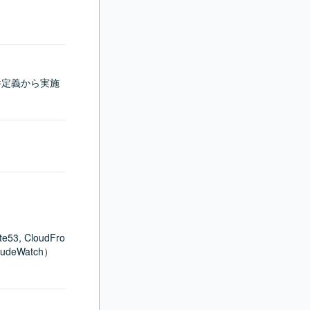
件定義から実施
3, CloudFro
loudeWatch）
