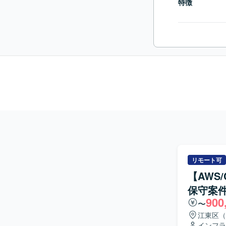
特徴
リモート可
【AWS/
保守案
900
〜
江東区（
インフラ