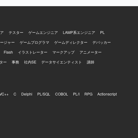
合わせたシス
ことで、
メンバーと協働
る環境で
ミドルウェア、
ア
テスター
ゲームエンジニア
LAMP系エンジニア
PL
ージャー
ゲームプログラマ
ゲームディレクター
デバッカー
Flash
イラストレーター
マークアップ
アニメーター
ター
事務
社内SE
データサイエンティスト
講師
VC++
C
Delphi
PL/SQL
COBOL
PL/I
RPG
Actionscript