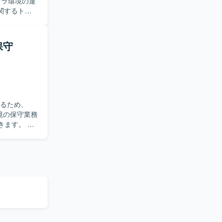
ービス、データ
関するトラ
ring）向け
スアカウント
環境のセキュ
保守
の参加、ド
【求め
ナ技術などモ
ションを図
の一員とし
するため、
。クラウド
、モダンな技
きます。 ユ
ライン構築
ドルウェアの
定されてい
ソースの追
の修正など改善
ナ関連サービス
Code）で実
・運用を行いま
ジェクト全体の
【求め
自立してタ
ら、改善提