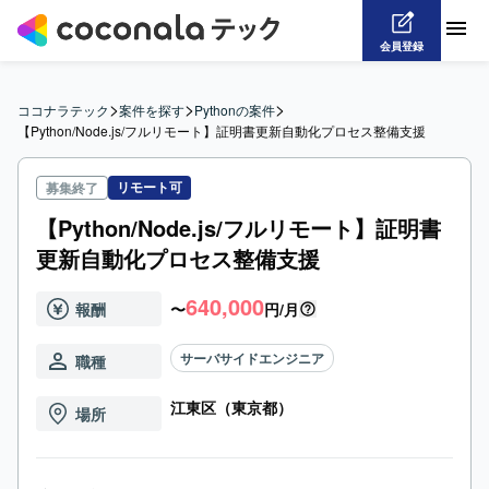
会員登録
>
>
>
ココナラテック
案件を探す
Pythonの案件
【Python/Node.js/フルリモート】証明書更新自動化プロセス整備支援
リモート可
募集終了
【Python/Node.js/フルリモート】証明書
更新自動化プロセス整備支援
640,000
報酬
〜
円/月
サーバサイドエンジニア
職種
江東区（東京都）
場所