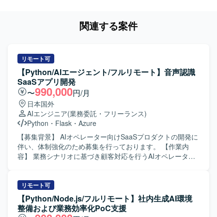
関連する案件
リモート可
【Python/AIエージェント/フルリモート】音声認識
SaaSアプリ開発
990,000
〜
円/月
日本国外
AIエンジニア
(業務委託・フリーランス)
Python
・
Flask
・
Azure
【募集背景】 AIオペレーター向けSaaSプロダクトの開発に
伴い、体制強化のため募集を行っております。 【作業内
容】 業務シナリオに基づき顧客対応を行うAIオペレーター
のSaaS開発を担当していただきます。個社ごとにアプリケ
ーション設計を行い、プロンプトチューニングやAIエージ
ェント開発を通じて最適な対話フローを構築していただき
リモート可
ます。また、AIエージェントのタスク分解やツール連携、
【Python/Node.js/フルリモート】社内生成AI環境
ワークフロー設計、エージェント精度向上のための評価指
整備および業務効率化PoC支援
標設計や改善サイクル設計、RAG最適化などにも携わって