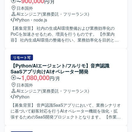
900,000
〜
円/月
いただきます。 【求める人物像】 生成AIやLLM技術への関
日本国外
心が高く、新しい技術要素を自らキャッチアップしながら
AIエンジニア
(業務委託・フリーランス)
プロダクトに取り込んでいける方を求めております。チー
Python
・
node.js
ムメンバーと協調しつつも、自走的に課題を発見し解決へ
と導ける方を歓迎いたします。 【ポジションの魅力】 音声
【募集背景】 社内の生成AI環境整備および業務効率化の
認識とAIエージェント技術を組み合わせたSaaSプロダクト
PoCを加速させるため、増員を行うものです。 【作業内
の中核に関わることができ、LLM連携やRAG最適化など先
容】 社内生成AI環境の整備を行い、業務効率化を目的とし
端領域の知見を実務を通じて蓄積していただけます。設計
たPoCの企画・推進・実装をしていただきます。具体的に
から検証まで一貫して関われるため、技術的な裁量と学習
は、生成AIを活用した業務プロセスの整理、PoCテーマの検
機会が大きいポジションです。 【開発環境】 Python、
討、実装および検証、結果の整理とフィードバックなどを
リモート可
FastAPI、Flask、LLM、LangChain、LangGraph、RAG、
想定しております。 【求める人物像】 生成AIやPoCに強い
【Python/AIエージェント/フルリモ】音声認識
Azure、AKS、Foundry、AI Search、音声認識AIを利用して
興味を持ち、自ら主体的に企画・推進・実装までやり切っ
SaaSアプリ向けAIオペレーター開発
開発を行っております。
ていただける方を求めています。関係者とコミュニケーシ
1,080,000
〜
円/月
ョンを図りながら、スピード感を持って業務を進められる
日本国外
方が望ましいです。 【ポジションの魅力】 社内の生成AI活
AIエンジニア
(業務委託・フリーランス)
用をリードし、業務効率化や新たな価値創出に直結する
Python
PoCを推進できるポジションです。生成AI環境整備からPoC
実装まで一気通貫で経験できるため、先端領域での知見と
【募集背景】 音声認識SaaSアプリにおいて、業務シナリオ
実績を積むことができます。 【開発環境】 Pythonまたは
に基づいて顧客対応を行うAIオペレーター機能を強化・拡
node.jsを用いた開発環境およびGitによるソース管理環境を
張するためのSaaS開発プロジェクトとなります。 【作業内
利用していただきます。
容】 業務シナリオを踏まえたAIオペレーターの要件整理や
設計を行い、個社ごとにアプリケーション設計やプロンプ