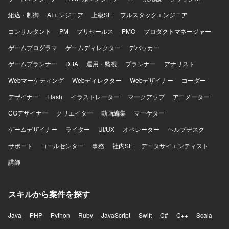
た開発環境にて、ヘッドレスCMS（Contentful）および既存
組込・制御
AIエンジニア
上級SE
フルスタックエンジニア
SiteCore環境からの移行を行います。 CI/CD環境を活用し
た開発プロセスのもと、グローバルチームと連携しながら
コンサルタント
PM
プリセールス
PMO
プロダクトマネージャー
開発を進めてまいります。
ゲームプログラマ
ゲームディレクター
デバッカー
ゲームプランナー
DBA
運用・監視
プランナー
アナリスト
Webマーケティング
Webディレクター
Webデザイナー
コーダー
デザイナー
Flash
イラストレーター
マークアップ
アニメーター
CGデザイナー
クリエイター
動画編集
マーケター
ゲームデザイナー
ライター
UI/UX
オペレーター
ヘルプデスク
サポート
コールセンター
事務
社内SE
データサイエンティスト
講師
スキルから案件を探す
Java
PHP
Python
Ruby
JavaScript
Swift
C#
C++
Scala