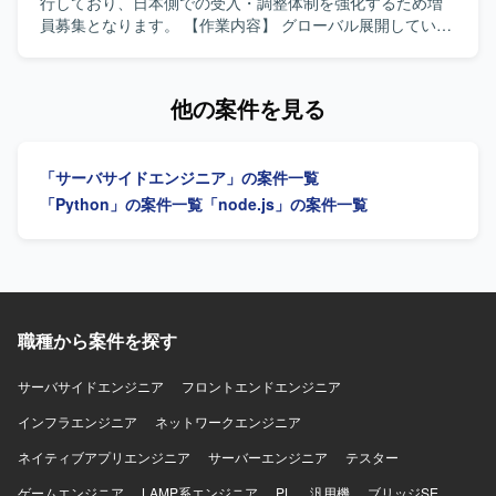
DevOpsに主体的に取り組み、チームと連携しながら開発全
行しており、日本側での受入・調整体制を強化するため増
体の生産性向上に貢献していただける方を求めておりま
員募集となります。 【作業内容】 グローバル展開している
す。 【ポジションの魅力】 生成AIを活用した最先端技術に
企業において、コーポレートサイト・ECサイト・製品サイ
触れながら、大手製造業向けの影響力の大きい基盤開発に
トなど複数のWebサイトで利用しているCMSをヘッドレス
携わることができます。単なるインフラ維持管理にとどま
CMS（Contentful）へ統一するプロジェクトに参画いただき
他の案件を見る
らず、CI/CDの仕組み化やエディター環境の整備など、
ます。 日本側HQとしてUSチームとの調整、受入対応、各
DevOpsの推進者として開発全体の仕組みづくりを主導して
事業部との調整およびReact/Node.jsを用いた開発・改修を
いただけます。 【開発環境】 Terraformを用いたインフラ
ご担当いただきます。 既存SiteCoreで利用しているデザイ
「サーバサイドエンジニア」の案件一覧
コード化および主要クラウドサービス（AWSなど）上での
ンの移行対応や、プラットフォーム差異により必要となる
環境構築・運用を行う開発環境となっております。
リデザイン対応の検討・実装も行っていただきます。 フロ
「Python」の案件一覧
「node.js」の案件一覧
ントエンドサポートやAPI構築、UAT・評価・受け入れ整
備、Goliveに向けた対応などを段階的に実施していただきま
す。 【求める人物像】 英語で主体的にコミュニケーション
が取れる方を求めております。 海外チームとの協業経験が
あり、仕様調整や課題整理を能動的に進められる方を歓迎
いたします。 【ポジションの魅力】 グローバル企業のWeb
職種から案件を探す
統合CMS刷新プロジェクトに参画し、ヘッドレスCMSや
Contentfulなどの最新技術に関わることができます。 USチ
サーバサイドエンジニア
フロントエンドエンジニア
ームとの英語でのコミュニケーションを通じて、グローバ
インフラエンジニア
ル開発プロジェクトの経験を積むことができます。 フロン
ネットワークエンジニア
トエンドからAPI構築まで幅広い工程に携わることができ、
ネイティブアプリエンジニア
サーバーエンジニア
テスター
技術スキルとコミュニケーションスキルの双方を高められ
る環境です。 【開発環境】 ReactおよびNode.jsを中心とし
ゲームエンジニア
LAMP系エンジニア
PL
汎用機
ブリッジSE