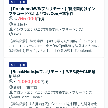
トチューニング、エージェント開発を実施していただきま
リモート可
す。LLM連携APIの設計・実装や、タスク分解・ツール連
【Terraform/AWS/フルリモート】製造業向けイン
携・ワークフロー設計を行いながら、エージェントの精度
フラコード化およびDevOps推進案件
向上に向けた検証・改善を継続的に行っていただきます。
765,000
〜
円/月
【求める人物像】 生成AIやAIエージェント技術への関心が
日本国外
高く、自ら課題を発見しながら設計・実装・改善を主体的
インフラエンジニア
(業務委託・フリーランス)
に進めていただける方を求めております。関係者とコミュ
AWS
ニケーションを取りながら要件を整理し、プロダクト品質
の向上に責任感を持って取り組んでいただける方が望まし
【募集背景】 製造業界における最先端の開発プロジェクト
いです。 【ポジションの魅力】 音声認識と生成AIを組み合
にて、インフラのコード化とDevOps推進を強化するための
わせたSaaSプロダクトにおいて、プロンプト戦略やエージ
体制強化を行っております。 【作業内容】 Terraformによ
ェント構成などコアとなるアーキテクチャ設計から関わる
る環境構築とコード管理を行っていただきます。
ことができます。個社ごとの要件にあわせたカスタマイズ
OpenClaw（Open-Crow）を動作させる環境のTerraformコ
開発を通じて、多様な業務シナリオに対するAI活用ノウハ
ード作成およびコードレビュー対応、Terraformのアプライ
リモート可
ウを蓄積できる環境です。 【開発環境】 Pythonを用いたバ
作業と、それに伴う関係各所への連携・通知・調整を実施
【React/Node.js/フルリモート】WEB統合CMS刷
ックエンド開発環境のもと、LangChainやLangGraphなど
していただきます。 また、CI/CDおよび評価運用の仕組み
新開発
のAIエージェントフレームワークおよびLLM連携ライブラ
化として、開発・運用基盤における効率的なCIプロセスの
1,080,000
〜
円/月
リを活用した開発を行います。
設計および実装、開発環境（コードエディター）の整備と
新宿区（東京都）
ドキュメント化、クラウド上のWeb操作からコードエディ
フロントエンドエンジニア
(業務委託・フリーランス)
ターへの移行に伴う拡張機能やツールの設定・検証、手順
JavaScript
・
React
書や仕様書の作成・アップデートのサポートを行っていた
だきます。 【求める人物像】 インフラのコード化や
【募集背景】 US側では既にContentfulを利用した開発が進