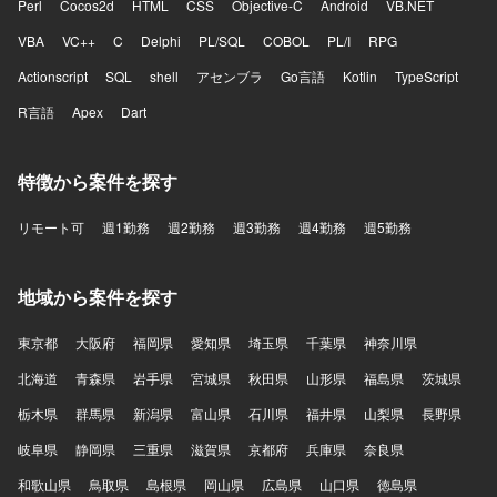
Perl
Cocos2d
HTML
CSS
Objective-C
Android
VB.NET
VBA
VC++
C
Delphi
PL/SQL
COBOL
PL/I
RPG
Actionscript
SQL
shell
アセンブラ
Go言語
Kotlin
TypeScript
R言語
Apex
Dart
特徴から案件を探す
リモート可
週1勤務
週2勤務
週3勤務
週4勤務
週5勤務
地域から案件を探す
東京都
大阪府
福岡県
愛知県
埼玉県
千葉県
神奈川県
北海道
青森県
岩手県
宮城県
秋田県
山形県
福島県
茨城県
栃木県
群馬県
新潟県
富山県
石川県
福井県
山梨県
長野県
岐阜県
静岡県
三重県
滋賀県
京都府
兵庫県
奈良県
和歌山県
鳥取県
島根県
岡山県
広島県
山口県
徳島県