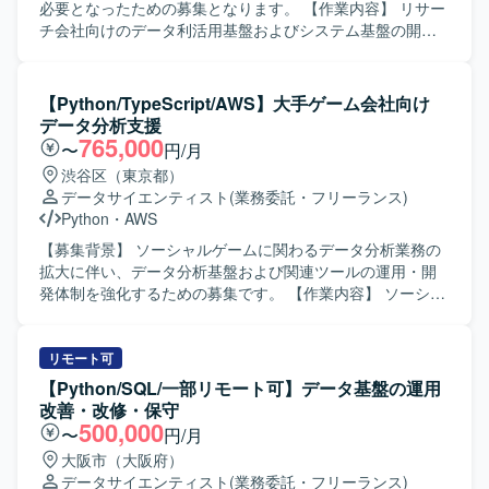
方が望ましいです。 【ポジションの魅力】 大手HR事業の
必要となったための募集となります。 【作業内容】 リサー
データ分析・活用プロジェクトに参画し、クラウドDWHや
チ会社向けのデータ利活用基盤およびシステム基盤の開
最新のデータ基盤技術を用いたデータマート開発に携わる
発・保守・運用を行っていただきます。 パソコンやスマホ
ことができます。多様なデータソースを扱う環境で、大量
のWebサイト接触ログ、アプリ利用ログ、TV視聴ログなど
データのハンドリングやワークフロー構築を通じて、デー
各種ログデータを抽出・クレンジング・集計していただき
【Python/TypeScript/AWS】大手ゲーム会社向け
タエンジニアとしての専門性を高めることができるポジシ
ます。 集計したデータをサービスとして提供するWEBアプ
データ分析支援
ョンです。 【開発環境】 インフラはAzureをメインに、
リケーションの開発・保守・運用を担当していただきま
765,000
〜
円/月
AWSやGoogle Cloudを利用しております。データベースと
す。 【求める人物像】 ログデータや大量データの取り扱い
渋谷区（東京都）
してAzure Databricks、Amazon Redshift、BigQueryを使用
に興味を持ち、主体的に学習しながら業務に取り組んでい
データサイエンティスト
(業務委託・フリーランス)
し、ワークフローにはAirflowおよびdbtを採用しておりま
ただける方を求めています。 チームメンバーと協調しなが
Python
・
AWS
す。コミュニケーションにはOutlook、Teams、Slack、
らコミュニケーションを取り、自ら課題を発見し解決に向
Backlogを利用しております。
けて動ける方を歓迎いたします。 【ポジションの魅力】 多
【募集背景】 ソーシャルゲームに関わるデータ分析業務の
様なログデータを用いたデータ利活用基盤の開発に携わる
拡大に伴い、データ分析基盤および関連ツールの運用・開
ことで、データ解析やデータ基盤構築のスキルを高めてい
発体制を強化するための募集です。 【作業内容】 ソーシャ
ただけます。 WEBアプリケーション開発とデータ処理の双
ルゲームに関わるデータ分析支援業務をご担当いただきま
方に関わることで、バックエンド開発とデータエンジニア
す。 バッチの実行環境の運用や、データ分析に関する各種
リングの経験を幅広く積むことができます。 【開発環境】
ツールの開発を行っていただきます。 また、データ分析に
リモート可
PythonおよびSQLを用いたデータ処理・解析環境と、各種
関するお問い合わせ対応やトラブルシューティングなども
【Python/SQL/一部リモート可】データ基盤の運用
DWH製品やBIツールを組み合わせたデータ利活用基盤が想
幅広くご対応いただきます。 【求める人物像】 データ分析
改善・改修・保守
定されています。
業務や周辺システムの運用・開発に主体的に取り組める方
500,000
〜
円/月
を求めています。 関係者とコミュニケーションを取りなが
大阪市（大阪府）
ら課題を整理し、自ら手を動かして改善を進めていける方
データサイエンティスト
(業務委託・フリーランス)