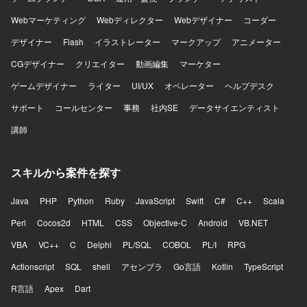
Webマーケティング
Webディレクター
Webデザイナー
コーダー
デザイナー
Flash
イラストレーター
マークアップ
アニメーター
CGデザイナー
クリエイター
動画編集
マーケター
ゲームデザイナー
ライター
UI/UX
オペレーター
ヘルプデスク
サポート
コールセンター
事務
社内SE
データサイエンティスト
講師
スキルから案件を探す
Java
PHP
Python
Ruby
JavaScript
Swift
C#
C++
Scala
Perl
Cocos2d
HTML
CSS
Objective-C
Android
VB.NET
VBA
VC++
C
Delphi
PL/SQL
COBOL
PL/I
RPG
Actionscript
SQL
shell
アセンブラ
Go言語
Kotlin
TypeScript
R言語
Apex
Dart