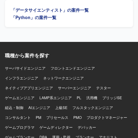
す。dbt などのツールを用いた運用や標準化にも取り組んで
従来型データウェアハウスとモダンデータスタック双方の
「データサイエンティスト」の案件一覧
いただく想定です。
知見を活かしながら、データ活用基盤の高度化を推進して
いただきます。関係者と連携しながらデータ統合およびデ
「Python」の案件一覧
ータ活用基盤の構築を推進していただきます。 【求める人
物像】 大規模データ処理やデータパイプライン設計に主体
的に取り組み、関係者と連携しながらデータ活用基盤の高
度化をリードしていただける方を求めています。 【ポジシ
ョンの魅力】 製薬業向けのデータ分析基盤において、従来
型データウェアハウスとモダンデータスタックを組み合わ
職種から案件を探す
せた先進的なデータプラットフォーム構築に関わることが
でき、データエンジニアとしての専門性を高めていただけ
サーバサイドエンジニア
フロントエンドエンジニア
ます。 【開発環境】 AWS、Snowflake、Databricks、
インフラエンジニア
DBT、Fivetran、Oracle、Python、PL/SQLなどを用いたデ
ネットワークエンジニア
ータプラットフォーム環境です。
ネイティブアプリエンジニア
サーバーエンジニア
テスター
ゲームエンジニア
LAMP系エンジニア
PL
汎用機
ブリッジSE
組込・制御
AIエンジニア
上級SE
フルスタックエンジニア
コンサルタント
PM
プリセールス
PMO
プロダクトマネージャー
ゲームプログラマ
ゲームディレクター
デバッカー
ゲームプランナー
DBA
運用・監視
プランナー
アナリスト