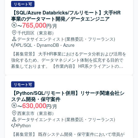
リモート可
【SQL/Azure Databricks/フルリモート】大手HR
事業のデータマート開発／データエンジニア
765,000
〜
円/月
千代田区（東京都）
データサイエンティスト
(業務委託・フリーランス)
PL/SQL
・
DynamoDB
・
Azure
【募集背景】 大手HR事業におけるデータ分析および活用を
強化するため、データマネジメント体制を拡充する目的で
募集しております。 【作業内容】 HR系クライアントのデ
ータマネジメント部署において、データマートの開発業務
を担当いただきます。具体的には、分析用データ基盤およ
びワークフローの開発・保守運用、データマートの開発・
リモート可
保守運用、データに関わる各種調査などを実施していただ
【Python/SQL/リモート併用】リサーチ関連会社シ
きます。データエンジニアとしてデータマート開発実装を
ステム開発・保守案件
メインにご担当いただきつつ、データ要件の定義や必要に
630,000
〜
円/月
応じた調査業務も一部お任せいたします。 【求める人物
西東京市（東京都）
像】 自らドメイン知識などの情報収集を行い、主体的にデ
データサイエンティスト
(業務委託・フリーランス)
ータエンジニアとしての業務を推進できる方を求めており
Python
ます。また、周囲と適切にコミュニケーションをとりなが
ら抽象的な課題を整理し、解決に導くスタンスをお持ちの
【募集背景】 既存システム開発・保守案件において増員が