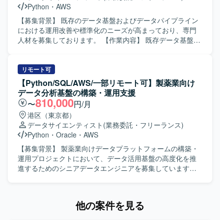
が望ましいです。 【ポジションの魅力】 ソーシャルゲーム
Python
・
AWS
に関する多様なデータを扱いながら、分析基盤やツールの
運用・開発を通じてサービス改善に貢献できるポジション
【募集背景】 既存のデータ基盤およびデータパイプライン
です。 データ分析の上流から下流まで一貫して関わること
における運用改善や標準化のニーズが高まっており、専門
で、技術力とドメイン知識の双方を高めていただけます。
人材を募集しております。 【作業内容】 既存データ基盤・
【開発環境】 PythonやTypeScriptを用いたツール開発、お
データパイプラインの運用改善や改修を行っていただきま
よびAWSを中心としたクラウド環境上でのバッチ実行環境
す。現行調査を行い、設計、改修、運用改善、ドキュメン
の運用・構築を行います。 CI/CDツールとしてJenkinsや
ト化、標準化検討まで一貫してご担当いただきます。あわ
リモート可
GitHub Actions、プロジェクト管理ツールとしてJiraなどを
せて、成果物のドキュメント整備や共有を進めていただき
【Python/SQL/AWS/一部リモート可】製薬業向け
利用します。
ます。 【求める人物像】 一人称で能動的に業務を推進でき
データ分析基盤の構築・運用支援
る自走力をお持ちの方を求めております。運用改善や標準
810,000
〜
円/月
化に主体的に取り組み、関係者と連携しながらドキュメン
港区（東京都）
ト整備やノウハウ共有を進めていただける方が望ましいで
データサイエンティスト
(業務委託・フリーランス)
す。また、自動化や効率化、AI 活用など新しい取り組みに
Python
・
Oracle
・
AWS
前向きに取り組んでいただける方を歓迎いたします。 【ポ
ジションの魅力】 データ基盤およびデータパイプラインの
【募集背景】 製薬業向けデータプラットフォームの構築・
運用改善から標準化検討まで幅広い工程に関わることがで
運用プロジェクトにおいて、データ活用基盤の高度化を推
き、全体最適を意識した改善活動に携わることができま
進するためのシニアデータエンジニアを募集しています。
す。ドキュメント整備や仕組み化を通じて、組織全体のデ
【作業内容】 製薬業向けデータプラットフォームの構築・
ータ活用の高度化に貢献していただけるポジションです。
運用プロジェクトにおいて、AWS・Snowflakeを活用したデ
【開発環境】 クラウド環境として AWS 等を利用したデー
ータパイプラインの設計・開発・最適化を担当していただ
他の案件を見る
タ基盤上で、SQL や Python を用いたデータ処理およびデ
きます。SQLを用いた大規模データ処理、データパイプラ
ータパイプラインの設計・実装・運用を行っていただきま
インの構築・運用、システム間データ連携の実現に加え、