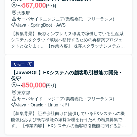
程を自走して進められる方、課題発見と改善提案を主体的
567,000
〜
円/月
に行える方、関係者と円滑にコミュニケーションを取りな
大阪府
がら開発を推進できる方を求めております。 【ポジション
サーバサイドエンジニア
(業務委託・フリーランス)
の魅力】 アプリ開発の上流から下流まで一貫して関わるこ
Java
・
SpringBoot
・
AWS
とができるため、技術力だけでなく要件定義力や不具合対
応力など、開発者としての総合力を高めることができま
【募集背景】 既存オンプレミス環境で稼働している生産系
す。案件の中心的な立ち位置で裁量を持って業務を進めて
システムをクラウド環境へ移行するための再構築プロジェ
いただけます。 【開発環境】 Javaを中心とした複数言語お
クトとなります。 【作業内容】 既存スクラッチシステムお
よびSpringBootを用いたアプリケーション開発環境で、
よびパッケージシステムをベースに、AWS環境上での生産
OracleやPostgreSQL、SQLServerなど複数のデータベース
システム再構築を行っていただきます。 Java（Spring
と各種開発ツールを活用した環境となります。
Boot）を用いた基本設計、詳細設計、実装、単体テスト、
リモート可
結合テストまで一連の開発工程をご担当いただきます。
【Java/SQL】FXシステムの顧客取引機能の開発・
【求める人物像】 生産管理領域の業務知識を活かしなが
保守
ら、自ら主体的に仕様を整理し開発を進めていただける方
850,000
〜
円/月
を求めております。 関係者と円滑にコミュニケーションを
東京都
取りながら、品質と生産性の両立を意識して取り組んでい
サーバサイドエンジニア
(業務委託・フリーランス)
ただける方です。 【ポジションの魅力】 オンプレミスから
Java
・
Oracle
・
Linux
・
JP1
クラウドへの再構築プロジェクトに参画することで、AWS
を前提としたシステムアーキテクチャやモダンなJava開発
【募集背景】 証券会社向けに提供しているFXシステムの機
の経験を積むことができます。 製造業向け生産管理システ
能強化および既存機能の維持管理を行うための増員募集で
ムに携わることで、業務知識と技術スキルの双方を高めて
す。 【作業内容】 FXシステムの顧客取引機能に関する新規
いただけます。 【開発環境】 Java（Spring Boot）を中心
開発や既存機能の改修、障害対応や調査対応などを行って