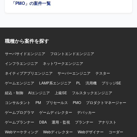
「PMO」の案件一覧
Be)の検討・改善提案を行っていただきます。また、業務整
理手法の標準化、各種資料作成、会議ファシリテーション
を担当いただきます。さらに、プロジェクト全体の進捗管
理・課題管理を行い、PM/PMOとしてのプロジェクト推進
を担っていただきます。期間としては、計画策定フェーズ
とヒアリング・業務整理・フロー作成フェーズに分かれて
職種から案件を探す
進行する想定です。 【求める人物像】 建設業界の業務を理
解し、原価管理、調達、工事管理などいずれかの領域での
業務知見をお持ちの方を求めています。業務改革コンサル
サーバサイドエンジニア
フロントエンドエンジニア
やPMOとして、As-Is/To-Be業務フロー作成とユーザヒアリ
インフラエンジニア
ネットワークエンジニア
ングの実務経験がある方が望ましいです。事業会社出身で
PMOや業務整理の経験があり、現場ヒアリングと業務理解
ネイティブアプリエンジニア
サーバーエンジニア
テスター
の地力をお持ちの方も歓迎します。 【ポジションの魅力】
ゲームエンジニア
システムありきではなく業務起点で課題整理から将来像の
LAMP系エンジニア
PL
汎用機
ブリッジSE
検討までを行うため、コンサルとしての価値を発揮しやす
組込・制御
AIエンジニア
上級SE
フルスタックエンジニア
いポジションです。構想策定という超上流工程から関わる
ことができ、建設業界における基幹システム刷新の全体像
コンサルタント
PM
プリセールス
PMO
プロダクトマネージャー
を見渡しながら業務改革に深く関与していただけます。マ
ゲームプログラマ
ゲームディレクター
デバッカー
ネージャークラスとメンバークラスの両ポジションがあ
り、これまでの経験に応じた役割で参画することが可能で
ゲームプランナー
DBA
運用・監視
プランナー
アナリスト
す。 【開発環境】 本案件は業務改革および構想策定が中心
Webマーケティング
であり、特定のシステム開発環境に依存しない形でプロジ
Webディレクター
Webデザイナー
コーダー