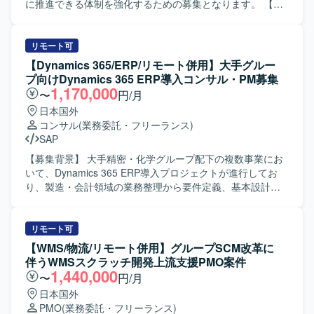
ビジネス側とシステム側の橋渡し役として動ける方を歓迎
に推進できる体制を強化するための募集となります。 【作
いたします。 【ポジションの魅力】 ・生命保険領域におけ
業内容】 金融機関向けネットバンキングシステムにおける
る新たな商品・サービス企画に近い立ち位置で、上流工程
基礎検討フェーズに参画いただきます。ユーザ部門を含む
からプロジェクト推進に関わっていただけます。 ・経理や
関係者とのコミュニケーションを通じて、業務要件の整理
リモート可
業務部門など複数部門との連携を通じて、保険業務および
や課題の抽出・整理を行っていただきます。また、業務遂
【Dynamics 365/ERP/リモート併用】大手グルー
会計要件に関する知見を深めていただけます。 【開発環
行責任者として、要件定義に向けた論点整理や検討推進、
プ向けDynamics 365 ERP導入コンサル・PM募集
境】 ・詳細な開発環境は別途プロジェクト内で定義されて
関係部署との合意形成支援など、上流工程全般をリードし
1,170,000
〜
円/月
おり、業務要件定義やシステム仕様検討フェーズを中心に
ていただきます。 【求める人物像】 関係者と円滑にコミュ
日本国外
ご担当いただきます。
ニケーションを取りながら、主体的に検討をリードしてい
コンサル
(業務委託・フリーランス)
ただける方を求めております。金融業界の業務知見を活か
SAP
しつつ、論点整理や資料作成を通じて、構造的に物事を捉
えられる方が望ましいです。また、自立して業務を推進し
【募集背景】 大手精密・化学グループ配下の複数事業にお
つつ、チームメンバーやステークホルダーと協調してプロ
いて、Dynamics 365 ERP導入プロジェクトが進行してお
ジェクトを前進させられる方を歓迎いたします。 【ポジシ
り、製造・会計領域の業務整理から要件定義、基本設計、
ョンの魅力】 金融業界向けの大規模システムにおいて、基
プロジェクト推進を担える上流コンサルおよびPM/PMO人
礎検討から携わることができ、上流工程での要件整理や企
材を強化するための募集となります。 【作業内容】 ・
画検討の経験を深めていただけます。業務遂行責任者とし
Dynamics 365 BC/FO導入プロジェクトにおける要件定義お
リモート可
て裁量を持って動くことができるため、PM／PMOや上流工
よび基本設計を実施いたします。 ・Fit-to-
【WMS/物流/リモート併用】グループSCM改革に
程のスキルをさらに強化したい方にとって、キャリア形成
Standard（BC）、Fit & Gap（FO）の観点で現行業務と標
伴うWMSスクラッチ開発上流支援PMO案件
上も大きな経験となるポジションです。 【開発環境】 本案
準機能の差分整理、課題抽出、対応方針の検討を行いま
1,440,000
〜
円/月
件は主に基礎検討および要件整理フェーズの業務となるた
す。 ・製造または会計領域における業務プロセスの整理
日本国外
め、特定の技術スタックよりも業務知見と上流工程スキル
や、業務フロー・業務要件の整理・ドキュメント化を行い
PMO
(業務委託・フリーランス)
が重視される環境となります。
ます。 ・中堅向けERP（BC）導入や製造・会計向け