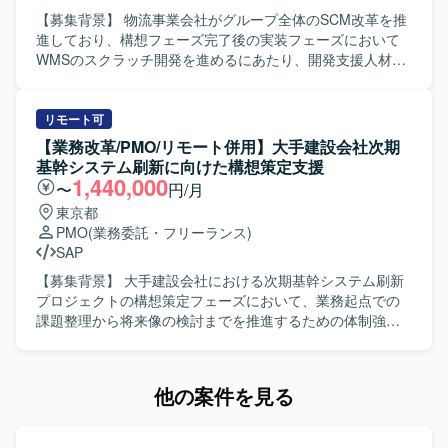
ERP（FO）導入など、複数プロジェクトにまたがり上流工
【募集背景】 物流事業会社がグループ全体のSCM改革を推
程をリードいただきます。 ・プロジェクト全体の進行管
進しており、構想フェーズ完了後の実装フェーズにおいて
理、課題管理、ステークホルダーとの調整などPM/PMOと
WMSのスクラッチ開発を進めるにあたり、開発支援人材が
しての活動を行います。 【求める人物像】 ・製造または会
不足しているため募集しております。 【作業内容】 事業会
計領域のドメイン知識を活かしながら、顧客と対話し業務
社のWMS開発チームに社員代替として参画し、業務フロー
要件を整理していく姿勢をお持ちの方を求めています。 ・
およびWMSのAsIs／ToBe整理を行います。 要件定義をリ
リモート可
複数の関係者が関わるプロジェクトにおいて、状況を整理
ードし、設計書や各種計画書のレビューを実施いたしま
【業務改革/PMO/リモート併用】大手建設会社次期
しながら主体的に課題解決を進められる方を歓迎いたしま
す。 開発ベンダのコントロールを行い、進捗管理や社内調
基幹システム刷新に向けた構想策定支援
す。 ・新しいERP製品やクラウドサービスにも前向きにキ
整などPMO業務を通じてプロジェクトを前に進めていただ
1,440,000
〜
円/月
ャッチアップし、標準機能を踏まえた提案ができる方にマ
きます。 【求める人物像】 物流業界やWMSに対する深い
東京都
ッチするポジションです。 【ポジションの魅力】 ・大手グ
理解を持ち、主体的かつ自走的に業務を推進いただける方
PMO
(業務委託・フリーランス)
ループにおける複数のDynamics 365 ERP導入プロジェクト
を求めております。 関係者と良好なコミュニケーションを
SAP
に参画し、製造・会計領域の上流工程から携わることがで
取りながら、課題を整理し解決に導いていける方が望まし
きます。 ・D365未経験であっても、他ERPでの上流経験を
いです。 【ポジションの魅力】 グループ全体のSCM改革と
【募集背景】 大手建設会社における次期基幹システム刷新
活かしながら新たな製品知識を習得する機会がございま
いう戦略的な取り組みにおいて、中核となるWMSのスクラ
プロジェクトの構想策定フェーズにおいて、業務起点での
す。 ・コンサルタント、PM/PMOなど複数ロールがあり、
ッチ開発に上流から関わることができます。 事業会社側の
課題整理から将来像の検討までを推進するための体制強化
ご経験に応じて最適なポジションで参画いただけます。
立場でベンダコントロールやPMOを担うことで、業務とシ
を目的として募集を行っています。 【作業内容】 大手建設
【開発環境】 ・ERP：Dynamics 365 Business
ステムの両面から大規模プロジェクトをリードする経験を
会社の次期基幹システム刷新に向けた超上流の構想策定フ
Central（BC）、Dynamics 365 Finance &
積むことができます。 【開発環境】 WMSを中心とした物
ェーズに参画いただきます。現場部門に入り込み、業務の
他の案件を見る
Operations（FO） ・その他：Power BI、Power Platform
流システムのスクラッチ開発プロジェクトとなり、上流工
実態を可視化しながら将来像を描いていきます。具体的に
程やベンダコントロールを通じて設計・実装方針の検討に
は、業務部門へのヒアリングや現状業務(As-Is)の可視化・
関わっていただきます。
業務フロー作成、業務課題の抽出・整理および将来業務(To-