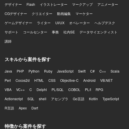
ェクトを推進していただきます。
デザイナー
Flash
イラストレーター
マークアップ
アニメーター
CGデザイナー
クリエイター
動画編集
マーケター
ゲームデザイナー
ライター
UI/UX
オペレーター
ヘルプデスク
サポート
コールセンター
事務
社内SE
データサイエンティスト
講師
スキルから案件を探す
Java
PHP
Python
Ruby
JavaScript
Swift
C#
C++
Scala
Perl
Cocos2d
HTML
CSS
Objective-C
Android
VB.NET
VBA
VC++
C
Delphi
PL/SQL
COBOL
PL/I
RPG
Actionscript
SQL
shell
アセンブラ
Go言語
Kotlin
TypeScript
R言語
Apex
Dart
特徴から案件を探す