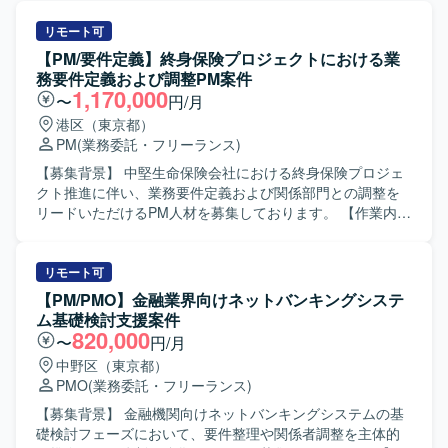
リモート可
【PM/要件定義】終身保険プロジェクトにおける業
務要件定義および調整PM案件
1,170,000
〜
円/月
港区（東京都）
PM
(業務委託・フリーランス)
【募集背景】 中堅生命保険会社における終身保険プロジェ
クト推進に伴い、業務要件定義および関係部門との調整を
リードいただけるPM人材を募集しております。 【作業内
容】 ・終身保険プロジェクトにおける業務要件定義の推進
および整理を行っていただきます。 ・プレミアムプログラ
ム対応として、クレジットカードの種類に応じたポイント
リモート可
付与機能に関する要件整理や関係部門との合意形成を行っ
【PM/PMO】金融業界向けネットバンキングシステ
ていただきます。 ・経理要件対応として、システム仕様の
ム基礎検討支援案件
検討、経理部門との調整、代替案の立案などを行っていた
820,000
〜
円/月
だきます。 ・上層部向けの各種説明資料の作成およびプレ
中野区（東京都）
ゼンテーションを実施していただきます。 【求める人物
PMO
(業務委託・フリーランス)
像】 ・関係部門や上層部と円滑にコミュニケーションを取
りながら、主体的に課題整理と意思決定支援ができる方を
【募集背景】 金融機関向けネットバンキングシステムの基
求めております。 ・金融や保険領域の特性を理解しつつ、
礎検討フェーズにおいて、要件整理や関係者調整を主体的