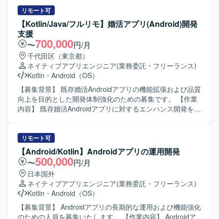
リモート可
【Kotlin/Java/フルリモ】婚活アプリ(Android)開発
支援
700,000
〜
円/月
千代田区（東京都）
ネイティブアプリエンジニア
(業務委託・フリーランス)
Kotlin
・
Android（OS）
【募集背景】 既存婚活Androidアプリの機能拡張および品質
向上を目的とした開発体制強化のための募集です。 【作業
内容】 既存婚活Androidアプリに対するエンハンス開発を行
っていただきます。具体的には、新機能追加や既存機能の
改修、コード品質の改善、自動テストの追加・修正などを
担当していただきます。また、チームメンバーや他チーム
リモート可
と連携しながら、仕様調整やレビュー対応も行っていただ
【Android/Kotlin】Androidアプリの運用開発
きます。 【求める人物像】 チーム開発を前提に円滑なコミ
500,000
〜
円/月
ュニケーションが取れ、自ら課題を発見し改善提案ができ
日本国外
る方を求めています。既存の設計やテスト方針を尊重しつ
ネイティブアプリエンジニア
(業務委託・フリーランス)
つ、より良いアーキテクチャや開発プロセスを意識して取
Kotlin
・
Android（OS）
り組める方が望ましいです。 【ポジションの魅力】 コンシ
ューマ向け婚活アプリの開発に携わることで、多くのユー
【募集背景】 Androidアプリの長期的な運用および機能強化
ザーに影響力のあるサービス開発経験を積むことができま
のための人員を募集いたします。 【作業内容】 Androidア