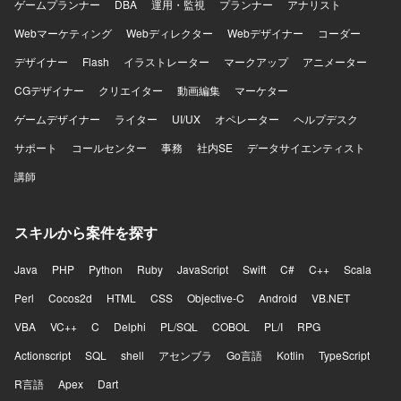
ゲームプランナー
DBA
運用・監視
プランナー
アナリスト
が組み合わさった複雑なドメインで、高度な状態管理やパ
フォーマンス最適化に取り組むことで、エンジニアとして
Webマーケティング
Webディレクター
Webデザイナー
コーダー
の技術力を大きく高めていただけます。 【開発環境】
デザイナー
Flash
イラストレーター
マークアップ
アニメーター
Swift、Kotlin、Goを用いた開発を行い、UIフレームワーク
としてSwiftUIやJetpack Composeを採用しています。
CGデザイナー
クリエイター
動画編集
マーケター
Android Architecture ComponentsやMVVMなどのアーキテ
ゲームデザイナー
クチャを活用し、XcodeおよびAndroid Studio上で開発を進
ライター
UI/UX
オペレーター
ヘルプデスク
めます。インフラにはGoogle Cloudを用い、gRPCや
サポート
コールセンター
事務
社内SE
データサイエンティスト
Protocol Buffersによる通信、BitriseやGitHub Actions、
Cloud Buildを用いたCI/CDを構築しています。Terraformに
講師
よる構成管理、CrashlyticsやCloud Monitoringなどのモニタ
リング基盤、BigQueryやLooker Studioによる分析基盤、
AutifyによるQA自動化、ClaudeやGitHub CopilotなどのAIツ
スキルから案件を探す
ール群、GitHub・Slack・Notion・Figmaを組み合わせたモ
ダンな開発環境で、アジャイル開発を実践しています。
Java
PHP
Python
Ruby
JavaScript
Swift
C#
C++
Scala
Perl
Cocos2d
HTML
CSS
Objective-C
Android
VB.NET
VBA
VC++
C
Delphi
PL/SQL
COBOL
PL/I
RPG
Actionscript
SQL
shell
アセンブラ
Go言語
Kotlin
TypeScript
R言語
Apex
Dart