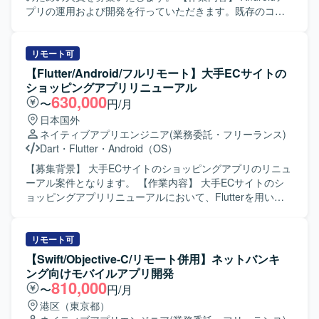
す。既存プロダクトのエンハンス開発を通じて、アーキテ
プリの運用および開発を行っていただきます。既存のコー
クチャ設計や自動テストの実装など、モダンなAndroid開発
ドに対して改善提案を行いながら、品質向上と機能追加を
の知見を深めることができます。 【開発環境】 Android向
進めていただきます。 【求める人物像】 自発的に行動でき
けネイティブアプリ開発環境にて、Kotlin/JavaおよびGitを
る方を求めております。協調性を持ち、円滑なコミュニケ
リモート可
用いたチーム開発を行います。アーキテクチャはClean
ーションができる方を歓迎いたします。既存のコードに対
【Flutter/Android/フルリモート】大手ECサイトの
Architectureを意識した構成となっている想定です。
して主体的に改善提案ができる方にご活躍いただけます。
ショッピングアプリリニューアル
【ポジションの魅力】 長期的な運用と開発を通じて、
630,000
〜
円/月
Androidアプリケーションの改善サイクルを継続的に経験で
日本国外
きる環境です。既存コードの改善提案を行うことで、設計
ネイティブアプリエンジニア
(業務委託・フリーランス)
や品質向上に深く関わることができます。 【開発環境】
Dart
・
Flutter
・
Android（OS）
Androidアプリケーション開発環境にて、MVVMアーキテク
チャに沿った開発を行います。
【募集背景】 大手ECサイトのショッピングアプリのリニュ
ーアル案件となります。 【作業内容】 大手ECサイトのシ
ョッピングアプリリニューアルにおいて、Flutterを用いた
アプリ開発をご担当いただきます。既存ネイティブアプリ
の知見を活かしつつ、デザインシステムを利用したUI実装
や機能改修、品質向上に向けた開発業務を行っていただき
リモート可
ます。 【求める人物像】 モバイルアプリのユーザー体験向
【Swift/Objective-C/リモート併用】ネットバンキ
上に関心を持ち、デザインシステムを理解したうえで主体
ング向けモバイルアプリ開発
的に開発を進めていただける方を求めています。 【ポジシ
810,000
〜
円/月
ョンの魅力】 大規模なECサービスのスマートフォンアプリ
港区（東京都）
開発に携わることで、Flutterを活用したクロスプラットフ