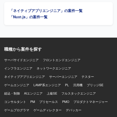
開発・保守・運用を中心に、SwiftUIによるUI実装やアーキ
テクチャ設計を含めた実装・運用全般を担っていただきま
「ネイティブアプリエンジニア」の案件一覧
す。あわせて、Kotlinを用いたAndroidアプリ開発にも関与
し、Jetpack ComposeによるUI実装など、iOS側の知見を活
「Nuxt.js」の案件一覧
かした両OSでの開発を行っていただきます。Claudeなどの
AIツールを活用しながら実装計画の策定、コード生成、レ
ビューの効率化を進め、モバイルアーキテクチャの設計や
ドメイン分離による開発並列性向上に向けた刷新を推進し
ていただきます。また、PdM・デザイナーと連携しつつ、
事業数値やKPIに基づいた機能開発、リリース後の効果分析
職種から案件を探す
までを通してプロダクト開発全般に関わっていただきま
す。 【求める人物像】 プロダクトのミッションやバリュー
サーバサイドエンジニア
フロントエンドエンジニア
に共感し、EC体験の可能性に興味をお持ちの方を求めてい
インフラエンジニア
ます。変化の大きい環境の中でも挑戦を楽しみ、ソフトウ
ネットワークエンジニア
ェアを軸に大きなチャレンジをしたいと考えている方にマ
ネイティブアプリエンジニア
サーバーエンジニア
テスター
ッチします。事業や顧客に近い距離で数値やユーザーの声
を捉えながら、主体的に開発をリードしていける方を歓迎
ゲームエンジニア
LAMP系エンジニア
PL
汎用機
ブリッジSE
します。 【ポジションの魅力】 少数精鋭のチームにおい
組込・制御
AIエンジニア
上級SE
フルスタックエンジニア
て、自ら設計したモバイルアーキテクチャの上でプロダク
トが動く手触りを持ちながら開発できる環境です。AI活用
コンサルタント
PM
プリセールス
PMO
プロダクトマネージャー
を前提としたiOS・Android両OSの「二刀流」開発プロセス
ゲームプログラマ
を自ら設計し、AI時代のモバイル開発の在り方を実践しな
ゲームディレクター
デバッカー
がら探求していくことができます。EC×ゲーム×ソーシャル