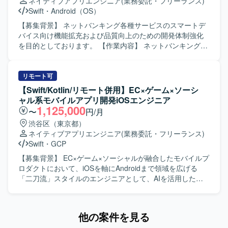
ネイティブアプリエンジニア
(業務委託・フリーランス)
ォーム開発やデザインシステム活用の実践経験を積むこと
Swift
・
Android（OS）
ができます。 【開発環境】 Flutterを用いたスマートフォン
アプリ開発環境となります。
【募集背景】 ネットバンキング各種サービスのスマートデ
バイス向け機能拡充および品質向上のための開発体制強化
を目的としております。 【作業内容】 ネットバンキング各
種サービスについて、スマートデバイス（iOS/Android）向
けアプリケーションの開発を行います。詳細設計から実
装、テストまで一連の工程をご担当いただきます。また、
リモート可
開発に関連する各種ドキュメントの作成も実施いただきま
【Swift/Kotlin/リモート併用】EC×ゲーム×ソーシ
す。 【求める人物像】 モバイルアプリ開発において主体的
ャル系モバイルアプリ開発iOSエンジニア
に設計から実装、テストまで対応できる方を求めておりま
1,125,000
〜
円/月
す。関係者とコミュニケーションを取りながら、品質とユ
渋谷区（東京都）
ーザビリティを意識した開発ができる方を歓迎いたしま
ネイティブアプリエンジニア
(業務委託・フリーランス)
す。 【ポジションの魅力】 金融系ネットバンキングサービ
Swift
・
GCP
スの開発に関わることで、大規模なユーザーを持つサービ
スのモバイルアプリ開発経験を積むことができます。
【募集背景】 EC×ゲーム×ソーシャルが融合したモバイルプ
iOS/Androidいずれかの専門性を活かしつつ、金融ドメイン
ロダクトにおいて、iOSを軸にAndroidまで領域を広げる
の知見も深めていただけます。 【開発環境】 iOS/Android
「二刀流」スタイルのエンジニアとして、AIを活用した開
向けモバイルアプリ開発環境（Objective-C、Swiftを用いた
発体制をさらに強化していくための募集です。 【作業内
開発が想定されます）。
容】 職能混合チーム（PdM・デザイナー・エンジニア・
QA）に加わり、仕様検討からリリース・効果分析まで一貫
他の案件を見る
してご担当いただきます。Swiftを用いたiOSアプリの設計・