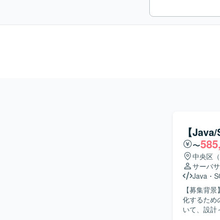
【Jav
585
〜
中央区（
サーバサ
Java
・
S
【募集背景
化するための募集です。 【作業内容】 流通
いて、設計
りますが、