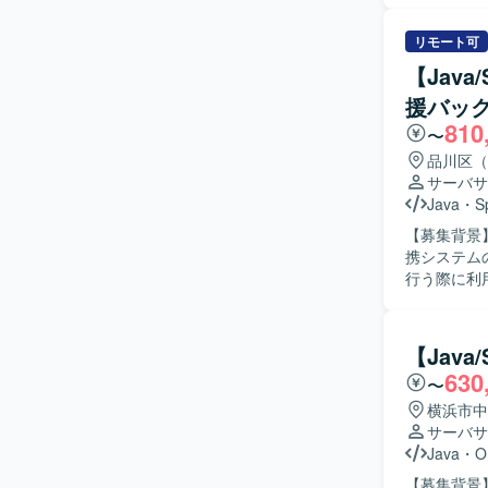
様整理、改修対応なども発
ンを取りな
リモート可
める姿勢があ
【Jav
の魅力】 
援バッ
識と大規模
810
の両方に関わる
〜
フレームワーク
品川区（
サーバサ
Java
・
S
【募集背景
携システムの開発体
行う際に利
ースまでを
の一員とし
ていただき
【Jav
な機能追加・改修を行って
630
〜
自走してタ
を内に閉じ
横浜市中
装・テスト
サーバサ
歓迎いたします。 【ポジションの魅力】 販売管理や会計領
Java
・
O
じて、エン
【募集背景