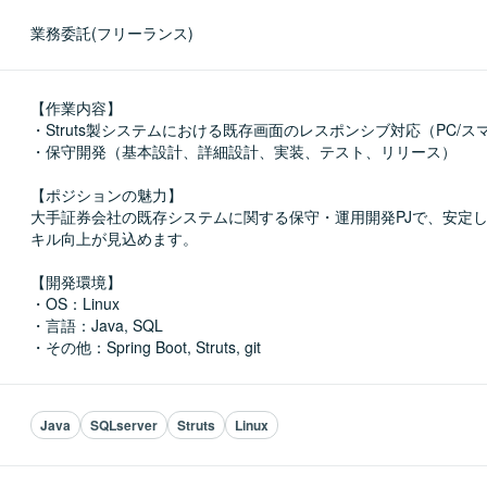
業務委託(フリーランス)
【作業内容】

・Struts製システムにおける既存画面のレスポンシブ対応（PC/スマ
・保守開発（基本設計、詳細設計、実装、テスト、リリース）

【ポジションの魅力】

大手証券会社の既存システムに関する保守・運用開発PJで、安定
キル向上が見込めます。

【開発環境】

・OS：Linux

・言語：Java, SQL

・その他：Spring Boot, Struts, git
Java
SQLserver
Struts
Linux