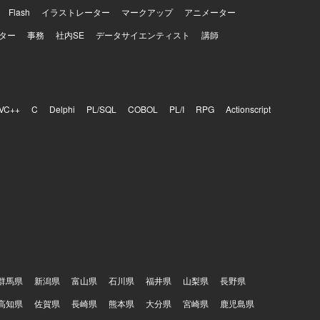
Flash
イラストレーター
マークアップ
アニメーター
ター
事務
社内SE
データサイエンティスト
講師
VC++
C
Delphi
PL/SQL
COBOL
PL/I
RPG
Actionscript
群馬県
新潟県
富山県
石川県
福井県
山梨県
長野県
高知県
佐賀県
長崎県
熊本県
大分県
宮崎県
鹿児島県