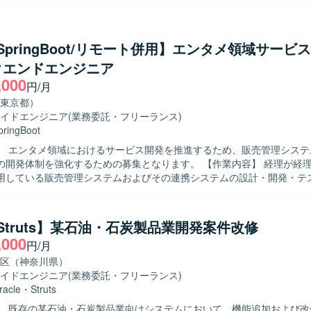
生いたします。 【求める人物像】 関係者と円滑にコミュニケーショ
がら、自律的に業務を進めていただける方を求めています。小売業務へ
り、仕様変更や追加要件にも柔軟に対応できる方が望ましいです。 【ポジション
a/SpringBoot/リモート併用】エンタメ領域サービ
大手小売企業向けの基幹システム導入に携わることで、流通小売業に特化
クエンドエンジニア
システムの開発・保守経験を積むことができます。パッケージ標準機能
,000
ことで、設計力・課題解決力の向上が期待できます。 【開発環境】 言語：Java
円/月
：Strutsベース DB：SQLServer、Oracle フェーズ：設計～開発保
東京都）
イドエンジニア
(業務委託・フリーランス)
pringBoot
】 エンタメ領域におけるサービス開発を推進するため、販売管理システ
制を強化するための募集となります。 【作業内容】 経理が経理/会計業務を
用している販売管理システムおよびその連携システムの設計・開発・テ
担当していただきます。 フロントエンド・バックエンドを問わず、スク
てスプリントバックログに積まれたPBIを完了させるまでの一連の開発
ます。 アーキテクチャやドメインを理解しながら、課題整理や改善も含
a/Struts】某石油・石炭製品業開発案件改修
いただきます。 【求める人物像】 積極的にキャッチアップしつつ、
,000
円/月
スクを推進できる方を求めています。 課題に対して真摯に向き合い、ア
ずにチームへ共有できる方が望ましいです。 要件や背景を理解したうえ
区（神奈川県）
・リリースまで一貫して対応でき、顧客への価値貢献に強いこだわりを
イドエンジニア
(業務委託・フリーランス)
域に関わる基幹システムの開発を通
racle
・
Struts
タメ領域のサービス価値向上に直接貢献できるポジションです。 スクラ
】 既存の某石油・石炭製品業向けシステムにおいて、機能追加および改