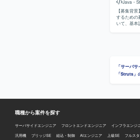
Java
・
S
【募集背景
するための募集となります。 【作業
いて、基本設計から
アップや技術向
融業界向け
「サーバサ
「Struts
職種から案件を探す
サーバサイドエンジニア
フロントエンドエンジニア
インフラエンジ
汎用機
ブリッジSE
組込・制御
AIエンジニア
上級SE
フルスタ