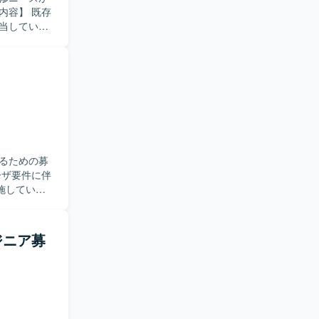
ーキテクチ
担当していた
などのデータ
、単体テストか
コードの解
改修を進め
にマッチす
ン開発経験
環境でのモ
るための募
発となりま
施していた
自走力をお
ジニア募
ことができ
発スキルと