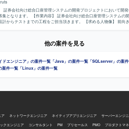
truts
】 証券会社向け総合口座管理システムの開発プロジェクトにおいて開発
内容】 証券会社向け総合口座管理システムの開発案件にお
テストまでの工程をご担当頂きます。 【求める人物像】 前向きでキャッチ
上に積極的に取り組んで頂ける方を求めております。 【ポジションの魅力】 金
の総合口座管理システム開発に携わることで、大規模かつ専門性の高い
識とJavaを中心とした開発スキルを磨いて頂けます。 【開発環境】 Java、Struts
他の案件を見る
イドエンジニア」の案件一覧
「Java」の案件一覧
「SQLserver」の案
」の案件一覧
「Linux」の案件一覧
ニア
ネットワークエンジニア
ネイティブアプリエンジニア
サーバーエンジニ
ックエンジニア
コンサルタント
PM
プリセールス
PMO
プロダクトマネ