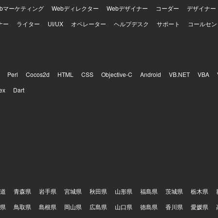
ebマーケティング
Webディレクター
Webデザイナー
コーダー
デザイナー
ナー
ライター
UI/UX
オペレーター
ヘルプデスク
サポート
コールセン
Perl
Cocos2d
HTML
CSS
Objective-C
Android
VB.NET
VBA
ex
Dart
道
青森県
岩手県
宮城県
秋田県
山形県
福島県
茨城県
栃木県
県
鳥取県
島根県
岡山県
広島県
山口県
徳島県
香川県
愛媛県