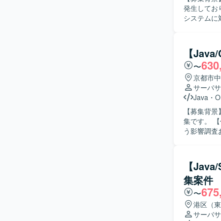
と、少人数
発生しており
ャ設計やドメイン理
システムに
Bootを用
だきます。Ja
ベースを活
らシステム
析、帳票周りの修正・
【Jav
まで対応で
630
〜
られる方や
るポジションです。 【ポジションの魅力】 基幹系に
京都市中
および帳票
サーバサ
を積むこと
Java
・
O
ダナイズに向けた知見を高め
【募集背景
／SVF／O
集です。 【作業内容】 製造業における調達業務を支援するシステムに対して、ユーザ要件に伴
す。
う影響調査
だきます。 【求める人物像】 チーム内において作業内容や方針の提案や改善ができる主体性の
ある方を求
持ちの方にご活躍いた
【Jav
える基幹系
集案件
ます。上流
675
プロジェクト推進力を磨くこ
〜
PostgreSQ
港区（東
サーバサ