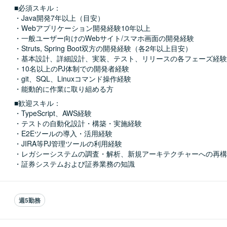
■必須スキル：
・Java開発7年以上（目安）

・Webアプリケーション開発経験10年以上

・一般ユーザー向けのWebサイト/スマホ画面の開発経験

・Struts, Spring Boot双方の開発経験（各2年以上目安）

・基本設計、詳細設計、実装、テスト、リリースの各フェーズ経験

・10名以上のPJ体制での開発者経験

・git、SQL、Linuxコマンド操作経験

・能動的に作業に取り組める方
■歓迎スキル：
・TypeScript、AWS経験

・テストの自動化設計・構築・実施経験

・E2Eツールの導入・活用経験

・JIRA等PJ管理ツールの利用経験

・レガシーシステムの調査・解析、新規アーキテクチャーへの再構
・証券システムおよび証券業務の知識
週5勤務