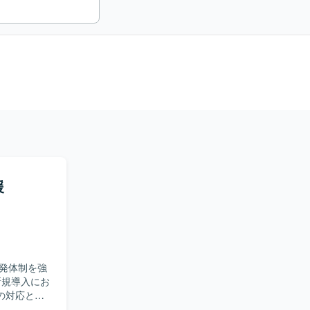
援
発体制を強
の対応とな
の調査や仕