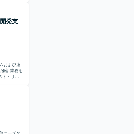
の理解を深
ス開発支
した業務知
と追加開発
守
ムおよび連
スト・リリ
ラムチーム
フローを担っ
めた継続的
ウトプット
で設計・実
持てる方を
ム開発のも
修ニーズが