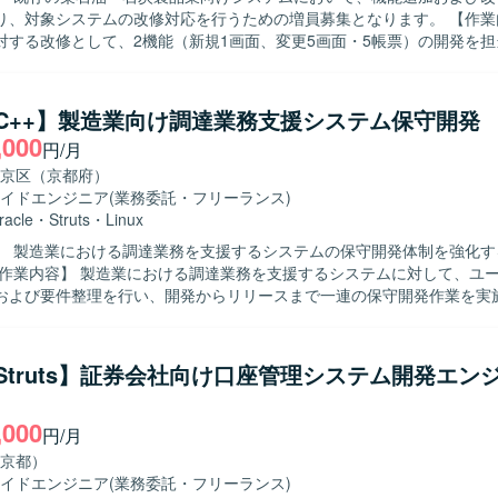
チームで裁量高く設計からリリースまで一貫して携わることができ、ア
、対象システムの改修対応を行うための増員募集となります。 【作業内容】 既存
解を深めながらスキルアップが可能です。 【開発環境】 JavaおよびSpring
対する改修として、2機能（新規1画面、変更5画面・5帳票）の開発を
いたWebサービス開発を中心とした環境となります。 RDBMSやNoSQL
va／Struts／JSP／JavaScript／SVF／Oracleを用いた設計、実装
用し、Gitでソースコード管理を行う開発スタイルです。
テストまでの一連の工程をご対応いただきます。既存仕様の把握や既存
追加開発なども含まれます。 【求める人物像】 自走して設計からテスト
a/C++】製造業向け調達業務支援システム保守開発
きる方を求めております。既存システムの仕様を理解しながら粘り強く
,000
円/月
、関係者と円滑にコミュニケーションを取りながら業務を進められる方
近い業務システムの改修案件であり、画面
京区（京都府）
開発を通じてフロントからバックエンドまで一連のWebアプリケーショ
イドエンジニア
(業務委託・フリーランス)
ができます。既存システムの改善に関わることで、業務理解とレガシー
racle
・
Struts
・
Linux
ることができます。 【開発環境】 Java／Struts／JSP／JavaScript
】 製造業における調達業務を支援するシステムの保守開発体制を強化す
racleを中心としたWebアプリケーション環境で、Eclipseを利用した開
および要件整理を行い、開発からリリースまで一連の保守開発作業を実
めています。影響調査からリリースまでを一人称でやり切れる責任感と
だきたいと考えています。 【ポジションの魅力】 製造業の調達業務を支
a/Struts】証券会社向け口座管理システム開発エン
システムの保守開発に携わることで、業務理解と技術力の双方を高める
の要件整理からリリースまで一貫して関わることで、フルスタックな開
,000
とができます。 【開発環境】 言語：Java、C++ DB：Oracle、
円/月
L FW：Struts OS：Linux
京都）
イドエンジニア
(業務委託・フリーランス)