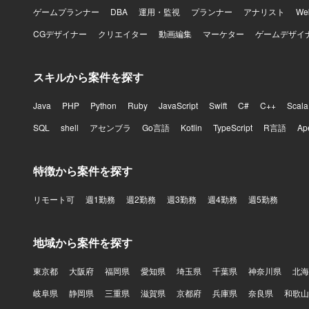
ゲームプランナー
DBA
運用・監視
プランナー
アナリスト
W
CGデザイナー
クリエイター
動画編集
マーケター
ゲームデザイ
スキルから案件を探す
Java
PHP
Python
Ruby
JavaScript
Swift
C#
C++
Scala
SQL
shell
アセンブラ
Go言語
Kotlin
TypeScript
R言語
Ap
特徴から案件を探す
リモート可
週1勤務
週2勤務
週3勤務
週4勤務
週5勤務
地域から案件を探す
東京都
大阪府
福岡県
愛知県
埼玉県
千葉県
神奈川県
北海
岐阜県
静岡県
三重県
滋賀県
京都府
兵庫県
奈良県
和歌山