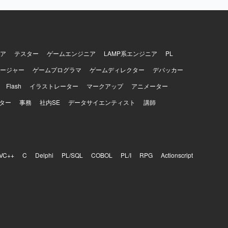
【開発
た環境で開発して
ア
テスター
ゲームエンジニア
LAMP系エンジニア
PL
ージャー
ゲームプログラマ
ゲームディレクター
デバッカー
Flash
イラストレーター
マークアップ
アニメーター
ター
事務
社内SE
データサイエンティスト
講師
VC++
C
Delphi
PL/SQL
COBOL
PL/I
RPG
Actionscript