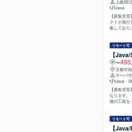
上級SE
Java
【募集背景
クトが進行
集しております。 【作業内容】 オンプレミスの現行基幹シ
との折衝を
について、
ャイル開発
リモート可
対応いただきます。 【求める人物像】 顧客とのコミ
【Jav
律的にタス
495
〜
境でのシス
ります。 【ポジションの魅力】 現行基幹システムの調査からクラウド環境への移行まで一連の
京都市南
工程に関わ
サーバサ
フショア開
Java
・
S
す。 【開発環境】 JavaScript、Java、Pythonを中心としたアジャイル開発体制で、新システム
【募集背景
のソースコ
なります。 【作業内容】 既存システムの保守開発として、設計、製造、テスト、保守までの一
連の工程を
ていただきます。 【求める人物像】 既存システムの仕様を
を動かして
がら、長期的に
リモート可
を前提とし
【Jav
キルを高め