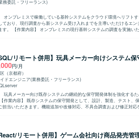
(業務委託・フリーランス)
】 オンプレミスで稼働している基幹システムをクラウド環境へリフトす
しており、現行調査から新システム受け入れまでを主導いただけるエン
ステムの調査を実施いただき、顧客
通じて要件や仕様を整理していただきます。クラウド向けに刷新された
オフショア先からのソースコード受け入れを行い、レビューおよび修正
の進め方に沿って実施していただきます。また、関連ドキュメントの作
ュニケーションを通じて課題を整理し、自
a/SQL/リモート併用】玩具メーカー向けシステム
クを推進できる方を求めております。既存資産を理解しながら、新しい
,000
円/月
テム像を意識して主体的に提案・改善ができる方にご活躍いただきたい
区（京都府）
ることができ、上流から実装・レビューまで幅広い経験を積むことがで
イドエンジニア
(業務委託・フリーランス)
発との連携を通じて、コードレビューや品質担保のノウハウも習得でき
QLserver
】 玩具メーカー向け既存システムの継続的な保守開発体制を強化するた
ードレビューおよび修正対応を行っております。
ご担当いただきます。機能追加や改修対応、不具合調査および修正対応
キャッチアップしながら主体的に手
対応いただける方を求めております。関係者と円滑にコミュニケーショ
安定して取り組んでいただける方が望ましいです。 【ポジションの魅力】 長期
た保守開発案件のため、ドメイン知識やシステム構造を深く理解しなが
a/React/リモート併用】ゲーム会社向け商品発売管
ていただけます。設計から保守まで幅広い工程に携わることで、上流か