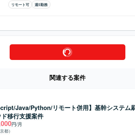
リモート可
週5勤務
関連する案件
Script/Java/Python/リモート併用】基幹システ
ウド移行支援案件
,000
円/月
京都）