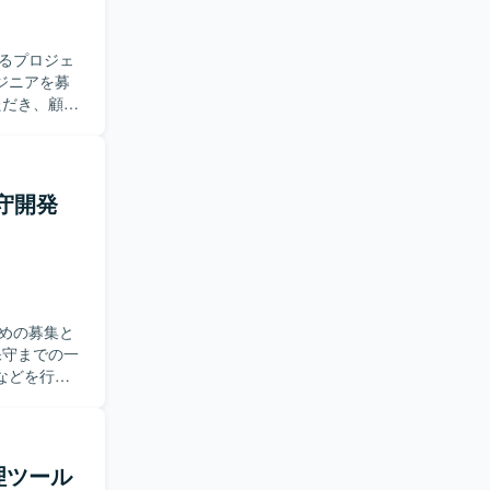
るプロジェ
ジニアを募
新システム
対応をアジ
成や更新も
保守開発
クラウド環
と考えてお
きます。オ
る環境で
めの募集と
などを行っ
ンを取りな
ら着実にス
理ツール
ら下流まで