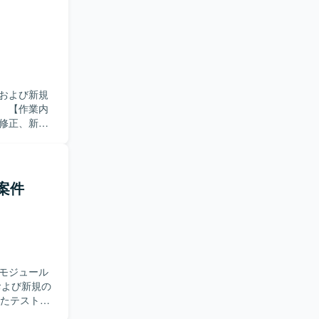
ります。
および新規
内
修正、新規
実装および
双方に携わっ
しながら着
応案件
としつつ、
タック志向のス
ーション開発環
モジュール
いたテストを
ていただき