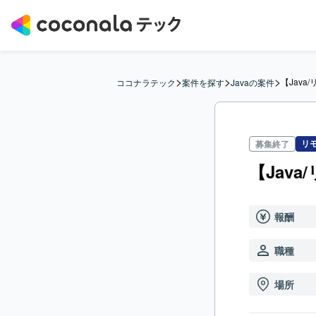
>
>
>
【Java/
ココナラテック
案件を探す
Javaの案件
リ
募集終了
【Java
報酬
職種
場所