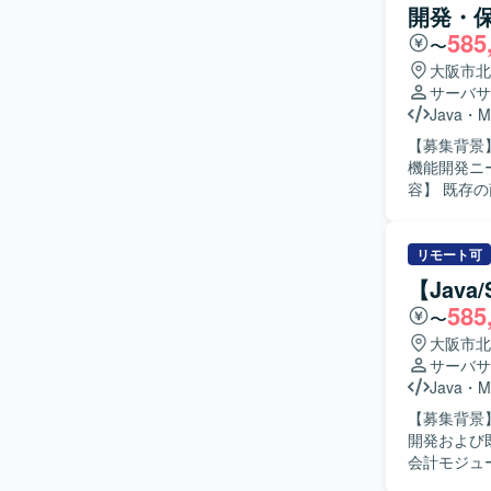
開発・
一貫した経験を積むことができま
585
境での開発
〜
大阪市北
サーバサ
Java
・
M
【募集背景
機能開発ニー
容】 既存
機能開発を
JUnit
ていただきます。 【求める人物像】 自立して設計から開発
リモート可
を求めてお
【Jav
実に推進できる方を歓迎いた
585
〜
で、設計か
Reactや
大阪市北
キルアップが期待できます。 【開発環境】 Java
サーバサ
TypeScr
Java
・
M
境となりま
【募集背景
開発および既存シ
会計モジュー
実施してい