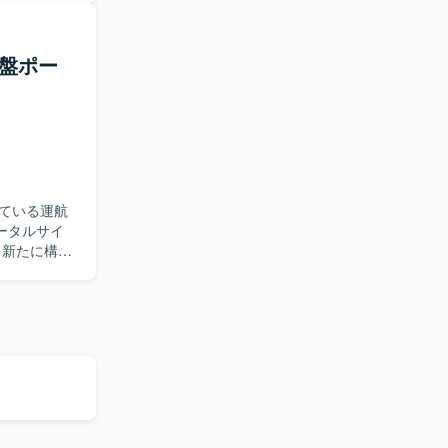
り組める方
基盤ポー
ngBoot
能性があり
ている運航
ータルサイ
各種データ
を実装していた
工程を中心
程を一人称
ト構築に興
基盤およびポ
I適用の検討