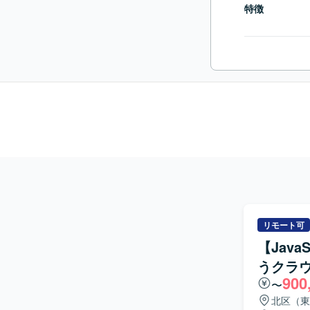
特徴
リモート可
【Java
うクラ
900
〜
北区（東