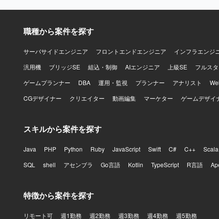
にも関わる
環境】 Jav
いただきま
職種から案件を探す
サーバサイドエンジニア
フロントエンドエンジニア
インフラエンジ
汎用機
ブリッジSE
組込・制御
AIエンジニア
上級SE
フルスタ
ゲームプランナー
DBA
運用・監視
プランナー
アナリスト
W
CGデザイナー
クリエイター
動画編集
マーケター
ゲームデザイ
スキルから案件を探す
Java
PHP
Python
Ruby
JavaScript
Swift
C#
C++
Scala
SQL
shell
アセンブラ
Go言語
Kotlin
TypeScript
R言語
Ap
特徴から案件を探す
リモート可
週1勤務
週2勤務
週3勤務
週4勤務
週5勤務