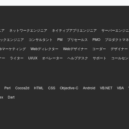
ことで、新しい技術要素に触れながらスキルアップを図ることができます。 
a、SQL（PostgreSQL）、AWS、Snowflake、Bluelakeを中心とし
す。
ニア
ネットワークエンジニア
ネイティブアプリエンジニア
サーバーエンジニ
ックエンジニア
コンサルタント
PM
プリセールス
PMO
プロダクトマネ
ebマーケティング
Webディレクター
Webデザイナー
コーダー
デザイナー
ナー
ライター
UI/UX
オペレーター
ヘルプデスク
サポート
コールセン
Perl
Cocos2d
HTML
CSS
Objective-C
Android
VB.NET
VBA
ex
Dart