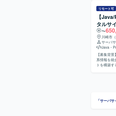
ます。 【求める人物像】 与えられた詳細設計を正確に読み解き、自立して着実に開発とテスト
を進めてい
リモート可
が望ましいです。 【ポジションの魅力】 会計領域のモジュ
【Jav
つ、Webお
タルサ
による開発
650
ます。 【開発環境】 Java、SpringBoot、MySQL、JUnit を用いたWebおよびバッチ処理の開発
〜
環境となり
川崎市（
サーバサ
Java
・
P
【募集背景
系情報を統
トを構築するためのプロ
し、運航系
はDWHであ
だきます。
にご対応いた
像】 要件
で主体的に
「サーバサ
味を持ち、関
魅力】 全
ータルサイト