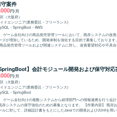
保守案件
す。 【開発環境】 JavaおよびSQLを用いたWeb系システム環
,000
となります。楽々フレームワークを活用した開発を行う構成となってお
円/月
区（大阪府）
イドエンジニア
(業務委託・フリーランス)
ySQL
・
SpringBoot
・
AWS
】 ゲーム会社向けの商品発売管理ツールにおいて、既存システムの改善
ズが増加しているため、開発体制を強化する目的で募集しております。 【作業
の商品発売管理ツールおよび関連システムに対し、改善要望対応や不具合
行っていただきます。要件をもとに詳細設計書を作成し、Javaを用いた
等によるテストを実施していただきます。既存機能の改修と新規機能追加の
、テストまで一貫して対応できる方
ります。与えられたタスクに対して主体的に課題を整理し、周囲と連携
a/SpringBoot】会計モジュール開発および保守対
します。 【ポジションの魅力】 複数の関連システムに携わること
,000
円/月
ら開発、テストまで一連の工程を経験することができます。Javaを中心
TypeScript、AWSなどモダンな技術にも触れられる環境のため、フルス
区（大阪府）
、Spring Boot、JavaScript、React、Next.js、
イドエンジニア
(業務委託・フリーランス)
ipt、JUnit、Jest、MySQL、AWS各種サービスを利用したWebアプリケ
ySQL
・
SpringBoot
す。
】 ゲーム会社向けの複数システムから経理部門への情報連携を行う会計
ステムの保守強化のための募集となります。 【作業内容】 既存および新規の
ルに対して、詳細設計書をもとにしたJavaでの開発およびJUnitを用
ただきます。複数システムを対象とした改修や保守開発を継続的に行っ