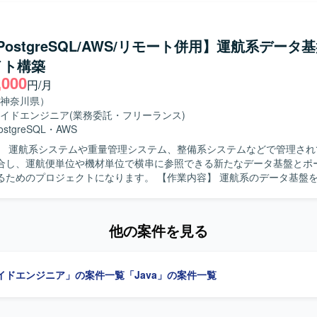
ただける方を求めております。複数システムを跨いだ対応にも柔軟に取
ール開発を通じて業務知見を深めつ
a/PostgreSQL/AWS/リモート併用】運航系データ
よびバッチ処理の開発経験を継続的に積むことができます。JavaおよびSpri
イト構築
経験を拡張できるほか、生成AIを活用した開発にもチャレンジできる可
,000
円/月
ます。
神奈川県）
イドエンジニア
(業務委託・フリーランス)
ostgreSQL
・
AWS
】 運航系システムや重量管理システム、整備系システムなどで管理され
合し、運航便単位や機材単位で横串に参照できる新たなデータ基盤とポ
ジェクトになります。 【作業内容】 運航系のデータ基盤を新たに構築
データを横串で参照するポータルサイトを新規開発していただきます。
るBluelake上に作成し、Snowflakeを通じてデータを参照する仕組み
また、要件定義から本番リリースまでの工程に参画し、詳細設計以降の
他の案件を見る
だきます。構築時にはAI適用の検討にも関与していただきます。 【求める人物
定義から本番リリースまでの長期プロジェクトの中で、詳細設計以降の工
進めていただける方を求めています。新たなデータ基盤やポータルサイ
イドエンジニア」の案件一覧
「Java」の案件一覧
係者と協調しながら開発を進めていただける方が望ましいです。 【ポジションの
体規模が1000人月超となる大規模プロジェクトに参画し、運航系データ
の新規構築に携わることができます。SnowflakeなどのDWH技術やA