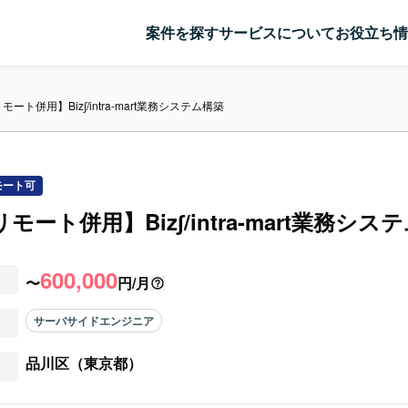
案件を探す
サービスについて
お役立ち情
リモート併用】Biz∫/intra-mart業務システム構築
モート可
/リモート併用】Biz∫/intra-mart業務シ
600,000
〜
円/月
サーバサイドエンジニア
品川区（東京都）