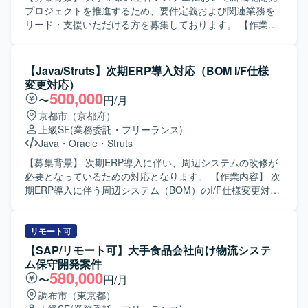
る方を求めております。大規模プロジェクトの中で周囲と
プロジェクトを推進するため、要件定義および関連業務を
協力しつつも、自律的に調査・検証・改善提案が行える方
リード・支援いただける方を募集しております。 【作業内
が望ましいです。 【ポジションの魅力】 大規模な会員管理
容】 大手企業の基幹システムにおける新機能開発プロジェ
システムの開発および保守に携わることで、業務システム
クトに参画いただきます。 ビジネス部門との要件整理や関
開発の上流工程からテスト、保守までの幅広い経験を積む
係システムとの仕様調整を行いながら、要件定義工程を中
【Java/Struts】次期ERP導入対応（BOM I/F仕様
ことができます。また、性能を意識したSQL作成や不具合
心にプロジェクト推進を支援していただきます。 各種設計
変更対応）
調査・改善提案を通じて、アプリケーション品質の向上に
書レビューに向けた検討や、要件定義書・設計書などのド
500,000
〜
円/月
寄与しながらスキルアップが図れる環境です。 【開発環
キュメント作成・レビューもご担当いただきます。 また、
京都市（京都府）
境】 JavaおよびJavaScriptを用いた業務システム開発環境
会議のファシリテーションや論点整理、関係者間の合意形
上級SE
(業務委託・フリーランス)
となっております。データベースには
成を主体的に進めていただきます。 【求める人物像】 シス
Java
・
Oracle
・
Struts
PGSQL（PostgreSQL）が利用されており、アプリケーシ
テム開発の上流工程に強みを持ち、開発経験を背景に要件
ョンフレームワークとしてSpringBootが採用されていま
定義・設計・開発寄りの実務に継続して関わってこられた
【募集背景】 次期ERP導入に伴い、周辺システムの改修が
す。
方を求めております。 論理的思考力をもとに課題や論点を
必要となっているための対応となります。 【作業内容】 次
構造化し、関係者へ分かりやすく説明できる方を歓迎いた
期ERP導入に伴う周辺システム（BOM）のI/F仕様変更対応
します。 ビジネス部門やベンダー、社内外のシステム担当
を行います。次期ERPからの影響調査を実施し、既存シス
者など多様なステークホルダーと円滑にコミュニケーショ
テムのコード体系変更などの改修方針を検討・決定してい
ンを取りながら、要望を整理し開発側へ適切に落とし込め
ただきます。要件定義から製造、テストまで一連の工程を
リモート可
る方を想定しています。 【ポジションの魅力】 大手企業の
担当していただきます。 【求める人物像】 既存資料やソー
【SAP/リモート可】大手食品会社向け物流システ
基幹システムにおける新機能開発プロジェクトに上流工程
スコードから主体的に調査し、不明点は周囲に質問するな
ム保守開発案件
から関わることができ、ビジネス部門と開発側の双方に近
ど自ら進んで確認ができる方を求めています。コミュニケ
580,000
〜
円/月
い立場で価値提供できるポジションです。 要件定義や設
ーションを円滑に行いながら業務を遂行できる方を歓迎い
調布市（東京都）
計、各種レビューを通じて、システム全体の構造理解や業
たします。 【ポジションの魅力】 ERP導入に伴う周辺シス