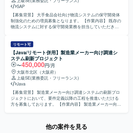
上級SE
(業務委託・フリーランス)
務知見を深めることができます。 リーダー枠として参画い
テム改修に上流工程から関わることができ、要件定義から
SAP
ただく場合は、要件定義や仕様調整をリードしながら、開
テストまで一貫して携わることで、業務理解とシステム全
発メンバーとの技術的な対話を通じてプロジェクトを推進
体の構造理解を深められます。BOMやERP連携の知見を高
【募集背景】 大手食品会社向け物流システムの保守開発体
する経験を積むことができます。 【開発環境】 基幹システ
めることができます。 【開発環境】 Java（Struts）、
制強化のための増員募集となります。 【作業内容】 既存の
ムの新機能開発プロジェクトにおける要件定義および設計
Oracleを用いた既存システムの改修となります。
物流システムに対する保守開発業務を担当していただきま
工程を中心とした環境での業務となります。具体的な技術
す。設計からテストまでの一連の工程に参画し、外部シス
スタックやプロダクト環境は、既存の基幹システムと連携
テムとのCSVやAPIを用いたデータ連携の調査およびテスト
した形での検討・レビューを行っていただきます。
を実施いたします。ユーザとの調整やベンダーコントロー
リモート可
ルを行いながら、システムの安定稼働と改善を進めていた
【Java/リモート併用】製造業メーカー向け調達シ
だきます。 【求める人物像】 コミュニケーションを取りな
ステム刷新プロジェクト
がらユーザやベンダーと円滑に調整ができる方を求めてお
450,000
〜
円/月
ります。長期的な参画を前提に、業務を通じてSAPをはじ
大阪市北区（大阪府）
めとした新しい技術習得に前向きに取り組んでいただける
上級SE
(業務委託・フリーランス)
方が望ましいです。 【ポジションの魅力】 大手企業向け物
Java
流システムの保守開発に携わることで、業務知見とシステ
ム運用・改善の両面で経験を積むことができます。外部シ
【募集背景】 製造業メーカー向け調達システムの刷新プロ
ステムとのデータ連携やユーザ調整など、上流から下流ま
ジェクトにおいて、要件定義以降の工程を推進いただける
で幅広い工程に関わることでスキルの幅を広げていただけ
方を募集しております。 【作業内容】 製造業メーカー向け
ます。今後SAP領域へのキャリア拡大を目指す方にとって
調達システム刷新プロジェクトに参画いただき、要件定義
も成長の機会がある案件です。 【開発環境】 詳細な開発環
以降の工程をご担当いただきます。契約期間を通じて、本
境は別途お打ち合わせ時に共有させていただきます。
番移行までの各フェーズで要件整理や設計業務に携わって
他の案件を見る
いただきます。 【求める人物像】 関係者と円滑にコミュニ