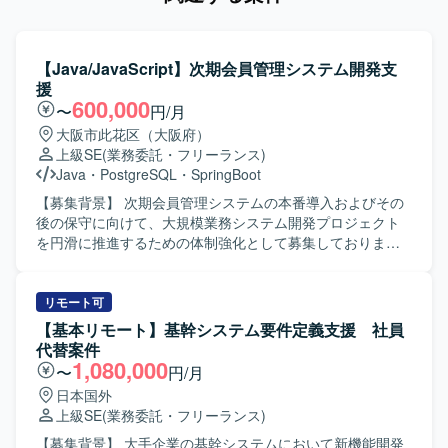
【Java/JavaScript】次期会員管理システム開発支
援
600,000
〜
円/月
大阪市此花区（大阪府）
上級SE
(業務委託・フリーランス)
Java
・
PostgreSQL
・
SpringBoot
【募集背景】 次期会員管理システムの本番導入およびその
後の保守に向けて、大規模業務システム開発プロジェクト
を円滑に推進するための体制強化として募集しておりま
す。 【作業内容】 大規模業務システム開発プロジェクトに
おいて、システムテスト工程から本番導入、その後の保守
まで一連の工程をご担当いただきます。 具体的には、テス
リモート可
トで発生した不具合や問い合わせの原因調査・デバッグ、
【基本リモート】基幹システム要件定義支援 社員
改善提案を行っていただきます。また、システム本稼働後
代替案件
の保守作業として、仕様調査や改修方針の検討、改修作業
1,080,000
〜
円/月
に関連する調査・検証などを行っていただく想定です。
日本国外
【求める人物像】 システム仕様や業務内容を主体的にキャ
上級SE
(業務委託・フリーランス)
ッチアップし、自ら課題や不明点を整理したうえで関係者
と円滑にコミュニケーションを取りながら業務を推進でき
【募集背景】 大手企業の基幹システムにおいて新機能開発