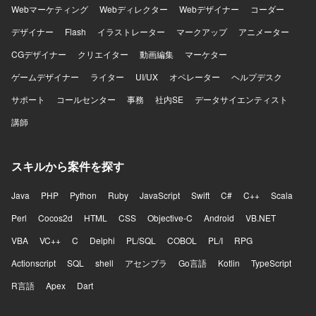
Webマーケティング
Webディレクター
Webデザイナー
コーダー
デザイナー
Flash
イラストレーター
マークアップ
アニメーター
CGデザイナー
クリエイター
動画編集
マーケター
ゲームデザイナー
ライター
UI/UX
オペレーター
ヘルプデスク
サポート
コールセンター
事務
社内SE
データサイエンティスト
講師
スキルから案件を探す
Java
PHP
Python
Ruby
JavaScript
Swift
C#
C++
Scala
Perl
Cocos2d
HTML
CSS
Objective-C
Android
VB.NET
VBA
VC++
C
Delphi
PL/SQL
COBOL
PL/I
RPG
Actionscript
SQL
shell
アセンブラ
Go言語
Kotlin
TypeScript
R言語
Apex
Dart