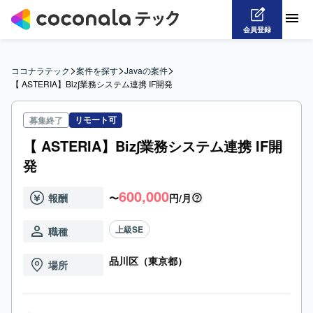
会員登録
>
>
>
ココナラテック
案件を探す
Javaの案件
【 ASTERIA】Biz∫業務システム連携 IF開発
リモート可
募集終了
【 ASTERIA】Biz∫業務システム連携 IF開
発
600,000
報酬
〜
円/月
上級SE
職種
品川区（東京都）
場所