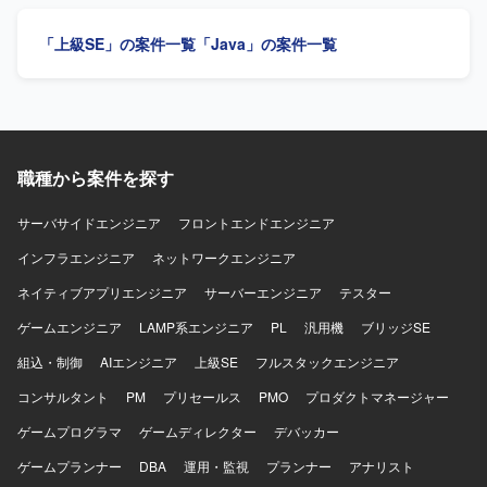
ケーションを取りながら、自走して要件定義や基本設計を
推進いただける方を求めております。お客様との折衝やヒ
「上級SE」の案件一覧
「Java」の案件一覧
アリングを通じて業務を整理し、ドキュメントとして取り
まとめることに前向きに取り組んでいただける方が望まし
いです。 【ポジションの魅力】 長期の刷新プロジェクトに
上流工程から関与していただけるため、要件定義から本番
移行まで一連の工程を経験できる点が魅力となります。製
造業の調達業務に関する知見を深めながら、上流工程のス
職種から案件を探す
キルを高めていただけます。 【開発環境】 Webシステム開
発を前提とした環境での参画を想定しております。希望言
語としてJavaが想定されております。
サーバサイドエンジニア
フロントエンドエンジニア
インフラエンジニア
ネットワークエンジニア
ネイティブアプリエンジニア
サーバーエンジニア
テスター
ゲームエンジニア
LAMP系エンジニア
PL
汎用機
ブリッジSE
組込・制御
AIエンジニア
上級SE
フルスタックエンジニア
コンサルタント
PM
プリセールス
PMO
プロダクトマネージャー
ゲームプログラマ
ゲームディレクター
デバッカー
ゲームプランナー
DBA
運用・監視
プランナー
アナリスト