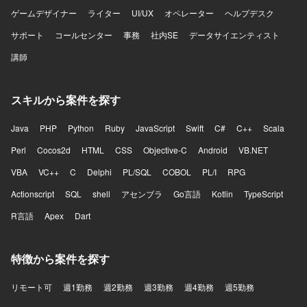
ゲームデザイナー
ライター
UI/UX
オペレーター
ヘルプデスク
サポート
コールセンター
事務
社内SE
データサイエンティスト
講師
スキルから案件を探す
Java
PHP
Python
Ruby
JavaScript
Swift
C#
C++
Scala
Perl
Cocos2d
HTML
CSS
Objective-C
Android
VB.NET
VBA
VC++
C
Delphi
PL/SQL
COBOL
PL/I
RPG
Actionscript
SQL
shell
アセンブラ
Go言語
Kotlin
TypeScript
R言語
Apex
Dart
特徴から案件を探す
リモート可
週1勤務
週2勤務
週3勤務
週4勤務
週5勤務