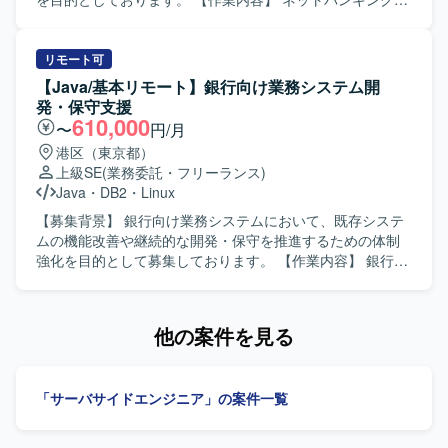
種AIツールを活用しながら、デザインとプロトタイピング
ションの魅力】 学習体験に直結するUIアニメーションを裁
種サービスについて、スマートデバイス（iOS/Android）向
を高速に回す実践的なスキルを磨くことができます。 【開
量高く設計・制作できるポジションです。シンプルなUIに
けアプリケーションの開発を行います。詳細設計から実
発環境】 ・Figmaを中心としたUIデザインおよびプロトタ
対して演出で体験価値を引き上げる設計が求められるた
装、テストまで一連の工程をご担当いただきます。また、
リモート可
イピング環境を想定しております。 ・v0、Lovable、
め、モバイルアプリのマイクロインタラクションやUIモー
開発に関連する各種ドキュメントの作成も実施いただきま
【Java/基本リモート】銀行向け業務システム開
Claude Code、Cursor等のAIツールを併用しながらプロト
ション設計のスキルを深く磨くことができます。開発メン
す。 【求める人物像】 モバイルアプリ開発において主体的
発・保守支援
タイプの作成と検証を行う環境です。
バーとの協業を通じて、実装前提を踏まえた現実的かつク
に設計から実装、テストまで対応できる方を求めておりま
610,000
〜
円/月
リエイティブな表現提案にも携わっていただけます。 【開
す。関係者とコミュニケーションを取りながら、品質とユ
港区（東京都）
発環境】 Figma、After Effects、Notion、Slackなどのツー
ーザビリティを意識した開発ができる方を歓迎いたしま
上級SE
(業務委託・フリーランス)
ルを利用して業務を行います。
す。 【ポジションの魅力】 金融系ネットバンキングサービ
Java
・
DB2
・
Linux
スの開発に関わることで、大規模なユーザーを持つサービ
スのモバイルアプリ開発経験を積むことができます。
【募集背景】 銀行向け業務システムにおいて、既存システ
iOS/Androidいずれかの専門性を活かしつつ、金融ドメイン
ムの機能改善や継続的な開発・保守を推進するための体制
の知見も深めていただけます。 【開発環境】 iOS/Android
強化を目的として募集しております。 【作業内容】 銀行向
向けモバイルアプリ開発環境（Objective-C、Swiftを用いた
け業務システムの開発・保守プロジェクトにて、既存シス
開発が想定されます）。
テムの機能改善を中心に、ユーザ部門との仕様調整や影響
調査など上流工程から開発まで主体的に推進していただき
他の案件を見る
ます。調査・設計工程の比率が比較的高く、システム理解
を深めながら継続的に携わっていただきます。また、生成
AIツールを活用しながら調査・設計・コーディング等の効
「サーバサイドエンジニア」の案件一覧
率化を図っていただきます。 【求める人物像】 自ら調査や
情報整理を行い、主体的に業務を推進していただける方を
求めております。 【ポジションの魅力】 銀行向けの基幹業