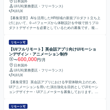
日本国外
UI/UX
(業務委託・フリーランス)
UI/UX
【募集背景】 AIを活用したHR領域の新規プロダクト立ち上
げにおいて、0→1フェーズから体験設計を中核で担うプロ
ダクトデザイナーを必要としているための募集です。複数
のWebサービス立ち上げやグロースの知見を活かしつつ、
新しいユーザー体験を創出していきたいと考えておりま
す。 【作業内容】 ・AIを活用したHR領域の新規プロダク
リモート可
トにおけるUX設計、情報設計、UIデザインを行っていただ
【UI/フルリモート】英会話アプリ向けUIモーショ
きます。 ・ユーザー課題、事業課題、マーケット仮説を踏
ンデザイン・アニメーション制作
まえた体験設計をリードしていただきます。 ・Figmaを用
600,000
〜
円/月
いたワイヤーフレーム作成、UIデザイン、プロトタイプ作
日本国外
成を行っていただきます。 ・v0、Lovable、Claude Code、
UI/UX
(業務委託・フリーランス)
Cursor等のAIツールを活用した動くプロトタイプの作成と
UI/UX
検証を行っていただきます。 ・事業責任者、プロダクトマ
ネージャー、エンジニア、マーケティングメンバーと連携
【募集背景】 英会話アプリにおける学習体験向上のため、
しながらプロダクトの立ち上げと改善を推進していただき
UIアニメーションを用いた演出強化を目的としてUIモーシ
ます。 ・ユーザーインタビューや定量データに基づく仮説
ョンデザイナー・UIアニメーターを募集しております。
検証、リリース後の効果検証および改善施策の立案を行っ
【作業内容】 英会話アプリにおいて、学習体験を気持ちよ
ていただきます。 ・グロースを見据えたLP、オンボーディ
くするUI演出の設計および制作をご担当いただきます。UI
ング、初回体験、継続利用体験の改善に取り組んでいただ
はシンプル寄りであるため、アニメーションによって「手
リモート可