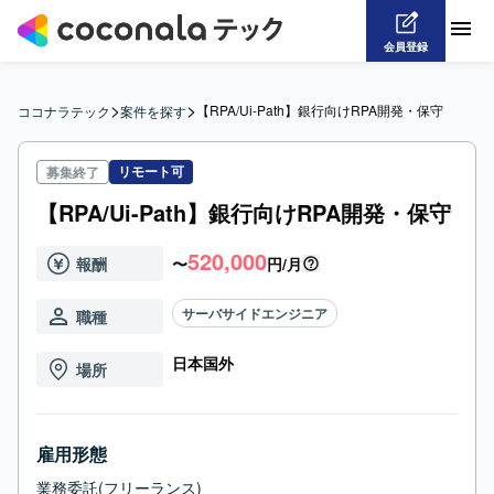
会員登録
>
>
【RPA/Ui-Path】銀行向けRPA開発・保守
ココナラテック
案件を探す
リモート可
募集終了
【RPA/Ui-Path】銀行向けRPA開発・保守
520,000
報酬
〜
円/月
サーバサイドエンジニア
職種
日本国外
場所
雇用形態
業務委託(フリーランス)