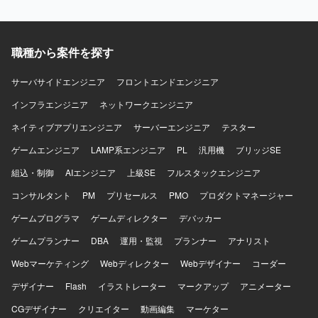
務システムに長期的に関わりながら、上流工程から開発・
保守まで一貫して携わることができます。調査・設計工程
の比率が高いため、業務理解やシステム理解を深めながら
職種から案件を探す
スキルを磨いていただけます。また、生成AIツールを活用
した調査・設計・コーディングの効率化に取り組めるた
め、新しい技術への知見も広げていただけます。 【開発環
サーバサイドエンジニア
フロントエンドエンジニア
境】 Java / Linux / DB2 / 生成AIツールを利用して開発・保
インフラエンジニア
ネットワークエンジニア
守を行っていただきます。
ネイティブアプリエンジニア
サーバーエンジニア
テスター
ゲームエンジニア
LAMP系エンジニア
PL
汎用機
ブリッジSE
組込・制御
AIエンジニア
上級SE
フルスタックエンジニア
コンサルタント
PM
プリセールス
PMO
プロダクトマネージャー
ゲームプログラマ
ゲームディレクター
デバッカー
ゲームプランナー
DBA
運用・監視
プランナー
アナリスト
Webマーケティング
Webディレクター
Webデザイナー
コーダー
デザイナー
Flash
イラストレーター
マークアップ
アニメーター
CGデザイナー
クリエイター
動画編集
マーケター