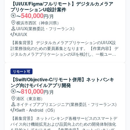
きます。 ・デザインシステムやコンポーネント設計の整備
触り」や「コミカルさ・おしゃれさ」を補う方針です。 ・
【UI/UX/Figma/フルリモート】デジタルカメラア
および運用を行っていただきます。 ・エンジニアと協働
どこにUIアニメーションを入れるべきかを含め、演出箇
プリケーションUI設計案件
し、実装連携や仕様調整、UIの品質担保を行っていただき
所・タイミング・強弱を体験設計の観点から提案する業務
540,000
〜
円/月
ます。 【求める人物像】 ・チームでの成果創出を重視し、
・UIアニメーションの設計～制作～調整まで一貫した対応
横浜市西区（神奈川県）
関係部署と連携しながら制作を進行できる方を想定してお
・開発メンバーとすり合わせながら、制作物をスムーズに
UI/UX
(業務委託・フリーランス)
ります。 ・作って終わりではなく、届けて・試して・改善
実装へつなげるための方式や受け渡し形式の整理 ・モバイ
UI/UX
するプロセスに喜びを感じられる方を求めております。 ・
ルアプリ向けのマイクロインタラクションを中心としたUI
ユーザー視点に立ち、成果に対して責任感を持ってクリエ
アニメーションデザイン業務 ・ボタンタップ、押下フィー
【募集背景】 デジタルカメラアプリケーションのUI/UX設
イティブに取り組める方を歓迎いたします。 ・広告とプロ
ドバック、状態変化などのマイクロインタラクション制作
計業務強化のための要員募集となります。 【作業内容】 デ
ダクトなど領域を横断して価値発揮したい方を想定してお
・画面遷移におけるUIトランジション設計 ・ローディング
ジタルカメラアプリケーションのUIを検討し、一般ユーザ
ります。 ・構造的に事象を捉え、ボトルネックを特定しな
アニメーションの制作 ・チェックイン、称号更新など仕様
向け展開を想定したUIの仕様・設計検討を行って頂きま
がら改善に取り組める方を求めております。 ・限られた情
側の演出要素に対するアニメーション提案および制作 ・用
す。Figmaなどのツールを用いて画面設計やプロトタイプ作
報から仮説を立て、高速でPDCAを回せる方を歓迎いたしま
途、尺、ループ有無、トリガー条件、優先度などを含む演
成を行い、ユーザビリティを意識したUI/UX設計に携わって
リモート可
す。 ・自ら手を動かし、事業数字に責任を持って取り組め
出一覧の整理 ・Lottie（.json）形式でのアニメーションデ
頂きます。 【求める人物像】 UI/UX仕様を自ら検討し、顧
【Swift/Objective-C/リモート併用】ネットバンキ
る方を想定しております。 【ポジションの魅力】 ・AIを活
ータ制作および状態別バリエーション制作 ・用途（画面や
客に対してわかりやすく提案できる方を求めております。
ング向けモバイルアプリ開発
用したHR領域の新規プロダクトにおいて、0→1フェーズか
状態）、尺（秒数目安）、ループ有無、トリガー条件など
関係者と円滑にコミュニケーションを取りながら業務を推
810,000
〜
円/月
ら体験設計をリードできる環境です。 ・事業責任者やプロ
をまとめた演出仕様メモの作成 ・可能であれば、β版・12
進できる方にマッチするポジションです。 【ポジションの
港区（東京都）
ダクトマネージャー、エンジニア、マーケティングメンバ
月版などフェーズごとの段階導入を想定した優先度付き演
魅力】 デジタルカメラ分野におけるアプリケーション
ネイティブアプリエンジニア
(業務委託・フリーランス)
ーと密に連携しながら、事業開発・プロダクト開発・マー
出リストの作成 【求める人物像】 仕様が固まる前段階で
UI/UX設計に携わることで、一般ユーザ向けサービスの使い
Swift
・
Android（OS）
ケティングを一体で推進する経験を積むことができます。
も、ラフな要件からどのように動かすと良いかを主体的に
勝手向上に直接貢献できる案件です。Figmaなどの最新ツー
・抽象度の高い事業仮説やユーザー課題から、「どのよう
提案できる方を求めております。デザイナー、PM、エンジ
ルを活用しながら、UI/UX設計スキルをさらに高めて頂けま
【募集背景】 ネットバンキング各種サービスのスマートデ
な体験にすべきか」を定義し、検証を重ねながらプロダク
ニアと密に連携しながら、最短でアウトプットを形にして
す。 【開発環境】 Figma、GitHub、JIRA、PowerPointを中
バイス向け機能拡充および品質向上のための開発体制強化
トの勝ち筋をつくっていく経験ができます。 ・Figmaや各
いける方にご活躍いただきたいと考えております。 【ポジ
心とした環境で作業して頂きます。
を目的としております。 【作業内容】 ネットバンキング各