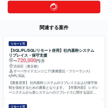
関連する案件
リモート可
【SQL/PL/SQL/リモート併用】社内基幹システム
リプレイス・保守支援
720,000
〜
円/月
渋谷区（東京都）
サーバサイドエンジニア
(業務委託・フリーランス)
PL/SQL
【募集背景】 社内基幹システムのリプレイスおよび保守体
制を強化するための募集となります。 【作業内容】 レガシ
ーシステムから新システムへのリプレイスに関する設計・
開発・移行作業をご担当いただきます。既存の基幹システ
ムに対する保守、改修、問合せ対応、障害発生時の調査お
よび原因究明、改善対応なども実施いただきます。業務担
リモート可