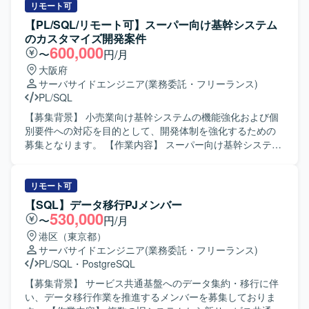
まで一貫して携わることができます。複数の言語やOS環境
既存処理の改善および検証などを行っていただきます。
リモート可
での開発経験を活かしつつ、証券業務知識やプロジェクト
【求める人物像】 データ連携やバッチ処理に主体的に取り
【PL/SQL/リモート可】スーパー向け基幹システム
マネジメントスキルを高めることができる環境です。顧客
組み、関係者とのコミュニケーションを取りながら粘り強
のカスタマイズ開発案件
折衝や案件管理などを通じて、技術力だけでなくビジネス
く業務を進めていただける方を求めています。 【ポジショ
600,000
〜
円/月
面でのスキルも磨いていただけます。 【開発環境】 Oracle
ンの魅力】 金融系システムの基盤更改に携わることで、大
大阪府
データベース上でのPL/SQL開発を中心に、UNIX環境での
規模なデータ連携処理の設計・開発経験を積むことがで
サーバサイドエンジニア
(業務委託・フリーランス)
C/C++およびCSHを用いた開発を行っております。フロン
き、SQLおよびETLツールのスキルを高めていただけます。
PL/SQL
ト・バッチなどの各種機能においてVB6.0およびVB.NETを
【開発環境】 SQLおよびETLツール（Data Stage、
活用したシステム構成となっております。
DataSpider）を用いたデータ連携・バッチ処理の開発環境
【募集背景】 小売業向け基幹システムの機能強化および個
となります。
別要件への対応を目的として、開発体制を強化するための
募集となります。 【作業内容】 スーパー向け基幹システム
に対する既存機能のカスタマイズ開発をご担当いただきま
す。 既存ストアドプロシージャやSQLの改修・追加、要望
に応じた機能拡張など、製造工程を中心に対応していただ
リモート可
きます。 必要に応じて仕様の確認や、チームメンバーとの
【SQL】データ移行PJメンバー
連携を行いながら、品質を意識した実装および動作確認を
530,000
〜
円/月
進めていただきます。 【求める人物像】 新しいツールや技
港区（東京都）
術の習得に前向きに取り組める方を求めております。 主体
サーバサイドエンジニア
(業務委託・フリーランス)
的に課題を見つけて改善提案ができる方、チームとのコミ
PL/SQL
・
PostgreSQL
ュニケーションを大切にしながら協調して作業を進められ
る方にマッチする環境です。 【ポジションの魅力】 基幹シ
【募集背景】 サービス共通基盤へのデータ集約・移行に伴
ステムのカスタマイズ開発を通じて、大規模な業務システ
い、データ移行作業を推進するメンバーを募集しておりま