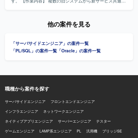
ムの構造や業務知識を身につけることができます。 ストア
す。 【作業内容】 複数の旧システムから新サービス共通基
ドやSQLを中心とした開発経験を深めつつ、ローコードツ
盤へのデータ集約・移行において、データ移行リーダーの
ールを活用した開発スキルも習得できるため、今後のキャ
指示のもと、マッピング定義書の作成補助、移行SQLやス
リアの幅を広げられるポジションです。 【開発環境】 スト
クリプトの開発、データ検証、リハーサルおよび本番移行
他の案件を見る
アドプロシージャおよびSQLを中心としたDB開発環境に加
作業をご担当いただきます。 現行システムおよび新基盤の
え、GeneXusなどのローコードツールを用いた開発環境と
テーブル定義を確認し、新旧データ項目のマッピング定義
なります。
書の作成・更新、仕様不明点の洗い出しおよび照会を行っ
「サーバサイドエンジニア」の案件一覧
ていただきます。 指示や仕様に基づき、データ抽出・変
換・登録のためのSQLクエリの作成・修正、データクレン
「PL/SQL」の案件一覧
「Oracle」の案件一覧
ジング処理や変換ロジックの実装を行っていただきます。
移行前後での件数照合やデータ整合性確認用クエリの作成
と実行、テスト環境での移行テストおよび不整合データの
抽出・報告を行っていただきます。 移行タイムチャートに
沿ったリハーサルおよび本番データ移行時のSQL実行作
業、手順書に沿った運用立ち会い、実行時のエラーログ確
職種から案件を探す
認や発生課題の一次切り分け・報告もご担当いただきま
す。 【求める人物像】 データ構造やテーブル設計を正確に
サーバサイドエンジニア
フロントエンドエンジニア
理解しながら粘り強く検証作業を進められる方を求めてお
インフラエンジニア
ります。 リーダーや設計担当とコミュニケーションを取り
ネットワークエンジニア
つつ、指示や仕様を踏まえて自律的にSQL実装や検証を進
ネイティブアプリエンジニア
サーバーエンジニア
テスター
められる方が望ましいです。 【ポジションの魅力】 複数シ
ステムを対象とした大規模なデータ移行プロジェクトに参
ゲームエンジニア
LAMP系エンジニア
PL
汎用機
ブリッジSE
画し、共通基盤化に伴うデータ構造変更への対応を通じ