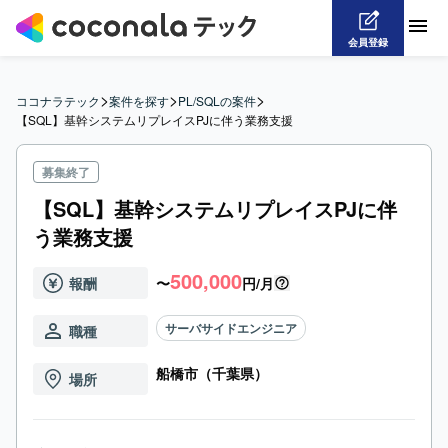
会員登録
>
>
>
ココナラテック
案件を探す
PL/SQLの案件
【SQL】基幹システムリプレイスPJに伴う業務支援
募集終了
【SQL】基幹システムリプレイスPJに伴
う業務支援
500,000
報酬
〜
円/月
サーバサイドエンジニア
職種
船橋市（千葉県）
場所