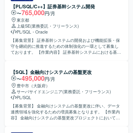
当者との調整を行いながら、仕様整理や影響範囲の確認、
【PL/SQL/C++】証券基幹システム開発
テスト計画およびテスト実施、リリース後のフォローまで
765,000
〜
円/月
一連の作業をお願いいたします。 【求める人物像】 関係者
東京都
と円滑にコミュニケーションを取りながら主体的に動いて
上級SE
(業務委託・フリーランス)
いただける方を求めております。既存システムの仕様を自
PL/SQL
・
Oracle
らキャッチアップし、課題に対して粘り強く対応できる方
が望ましいです。 【ポジションの魅力】 基幹システムのリ
【募集背景】 証券基幹システムの開発および機能拡張・保
プレイスおよび保守を通じて、上流から下流まで一貫した
守を継続的に推進するための体制強化の一環として募集し
業務に携わることができます。長期的な保守・改善を通じ
ております。 【作業内容】 証券基幹システムにおける基本
て業務理解と技術力を同時に高めることができ、SQLや
設計から本番移行までの一連の工程をご担当いただきま
PL/SQLを活用したシステム開発・保守の経験を深められま
す。具体的には、要件を踏まえた基本設計の作成、総合テ
す。 【開発環境】 SQLおよびPL/SQLを中心とした基幹シ
スト計画の策定、関連する開発・改修作業の取りまとめ、
【SQL】金融向けシステムの基盤更改
ステム環境での開発・保守となります。Oracle関連技術を
案件管理や顧客との折衝などを行っていただきます。ま
495,000
〜
円/月
利用したシステムが想定されます。
た、PL/SQL、UNIX-C/C++、VB系言語などを用いた既存機
豊中市（大阪府）
能の改修や追加開発にも携わっていただきます。 【求める
サーバサイドエンジニア
(業務委託・フリーランス)
人物像】 複数の開発言語や環境に柔軟に対応でき、自ら課
PL/SQL
題を抽出し解決に向けて主体的に動ける方を求めておりま
す。顧客やチームメンバーとのコミュニケーションを大切
【募集背景】 金融向けシステムの基盤更改に伴い、データ
にし、周囲と連携しながら品質と生産性の両立を意識して
連携領域を強化するための増員募集となります。 【作業内
業務に取り組んでいただける方にマッチするポジションで
容】 金融向けシステムの基盤更改プロジェクトにおいて、
す。 【ポジションの魅力】 証券基幹システムという大規模
データ連携処理の設計・製造・テストをご担当いただきま
かつ高信頼性が求められる領域で、上流工程から本番移行
す。バッチシステムの開発やデータ連携ロジックの実装、