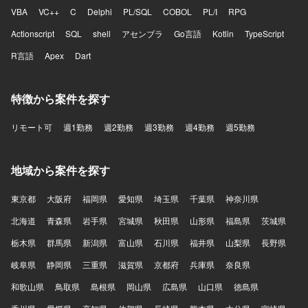
VBA
VC++
C
Delphi
PL/SQL
COBOL
PL/I
RPG
Actionscript
SQL
shell
アセンブラ
Go言語
Kotlin
TypeScript
R言語
Apex
Dart
特徴から案件を探す
リモート可
週1勤務
週2勤務
週3勤務
週4勤務
週5勤務
地域から案件を探す
東京都
大阪府
福岡県
愛知県
埼玉県
千葉県
神奈川県
北海道
青森県
岩手県
宮城県
秋田県
山形県
福島県
茨城県
栃木県
群馬県
新潟県
富山県
石川県
福井県
山梨県
長野県
岐阜県
静岡県
三重県
滋賀県
京都府
兵庫県
奈良県
和歌山県
鳥取県
島根県
岡山県
広島県
山口県
徳島県