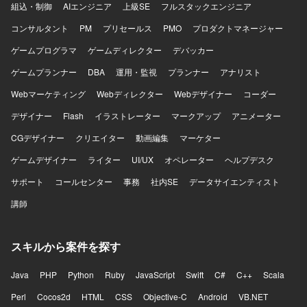
組込・制御
AIエンジニア
上級SE
フルスタックエンジニア
て、データ移行やSQL実装に関する実務経験を幅広く積む
ことができます。 データマッピング、移行実装、検証、移
コンサルタント
PM
プリセールス
PMO
プロダクトマネージャー
行本番対応まで一連の工程に携わることで、データ移行プ
ゲームプログラマ
ロジェクト全体の流れを理解できるポジションです。 【開
ゲームディレクター
デバッカー
発環境】 各種RDBMS環境上でのSQL実装およびデータ検証
ゲームプランナー
DBA
運用・監視
プランナー
アナリスト
を中心とした環境になります。
Webマーケティング
Webディレクター
Webデザイナー
コーダー
デザイナー
Flash
イラストレーター
マークアップ
アニメーター
CGデザイナー
クリエイター
動画編集
マーケター
ゲームデザイナー
ライター
UI/UX
オペレーター
ヘルプデスク
サポート
コールセンター
事務
社内SE
データサイエンティスト
講師
スキルから案件を探す
Java
PHP
Python
Ruby
JavaScript
Swift
C#
C++
Scala
Perl
Cocos2d
HTML
CSS
Objective-C
Android
VB.NET