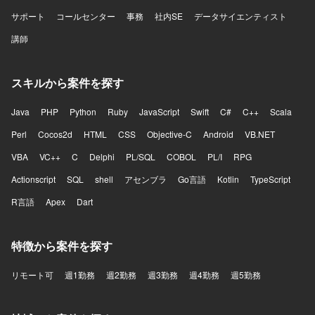
サポート
コールセンター
事務
社内SE
データサイエンティスト
講師
スキルから案件を探す
Java
PHP
Python
Ruby
JavaScript
Swift
C#
C++
Scala
Perl
Cocos2d
HTML
CSS
Objective-C
Android
VB.NET
VBA
VC++
C
Delphi
PL/SQL
COBOL
PL/I
RPG
Actionscript
SQL
shell
アセンブラ
Go言語
Kotlin
TypeScript
R言語
Apex
Dart
特徴から案件を探す
リモート可
週1勤務
週2勤務
週3勤務
週4勤務
週5勤務