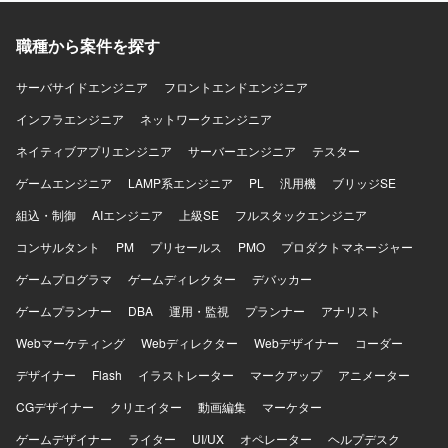
ジェント開発を行うAI開発チームと連携しながら、DX推進
のための業務設計およびアーキテクチャ検討を行う環境で
作業していただきます。
職種から案件を探す
サーバサイドエンジニア
フロントエンドエンジニア
インフラエンジニア
ネットワークエンジニア
ネイティブアプリエンジニア
サーバーエンジニア
テスター
ゲームエンジニア
LAMP系エンジニア
PL
汎用機
ブリッジSE
組込・制御
AIエンジニア
上級SE
フルスタックエンジニア
コンサルタント
PM
プリセールス
PMO
プロダクトマネージャー
ゲームプログラマ
ゲームディレクター
デバッカー
ゲームプランナー
DBA
運用・監視
プランナー
アナリスト
Webマーケティング
Webディレクター
Webデザイナー
コーダー
デザイナー
Flash
イラストレーター
マークアップ
アニメーター
CGデザイナー
クリエイター
動画編集
マーケター
ゲームデザイナー
ライター
UI/UX
オペレーター
ヘルプデスク