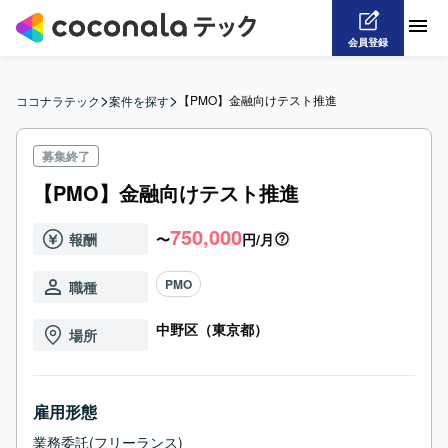
会員登録
>
>
【PMO】金融向けテスト推進
ココナラテック
案件を探す
募集終了
【PMO】金融向けテスト推進
750,000
報酬
〜
円/月
PMO
職種
中野区（東京都）
場所
雇用形態
業務委託(フリーランス)