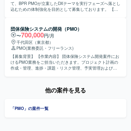
客折衝を円滑に進められるコミュニケーション力と、資料
て、BPR PMOが立案したDXテーマを実行フェーズへ落とし
作成をはじめとしたドキュメントワークをスピーディーか
込むための体制強化を目的として募集しております。 【作
つ正確に遂行できる方にマッチするポジションです。 【ポ
業内容】 BPR PMOが立案したDXテーマの実行フェーズ推
ジションの魅力】 大規模な通信事業の推進にPMOとして関
進を行っていただきます。現状分析や課題整理を行い、To-
わることで、事業全体の構造理解やプロジェクトマネジメ
Be業務設計を実施いたします。実行計画の策定および推進
団体保険システムの開発（PMO）
ントスキルを高めることができます。経営層に近いレイヤ
支援を行い、業務・システム両面からのアーキテクチャ提
700,000
〜
円/月
ーとの折衝や提案の機会も多く、コンサルティング視点を
案を担当していただきます。設計方針の検討・整理を行
千代田区（東京都）
活かしながらキャリアの幅を広げていただけるポジション
い、RAG構築・AIエージェント開発メンバーと連携しなが
PMO
(業務委託・フリーランス)
です。 【開発環境】 固定通信サービスおよび集合住宅向け
らDX施策の実現をリードしていただきます。あわせて、プ
通信・ネットワーク環境に関する各種サービス群を対象と
ロジェクト関係者との各種調整および推進も行っていただ
【募集背景】 【作業内容】 団体保険システム開発案件にお
した事業推進となります。
きます。 【求める人物像】 業務改善とシステムの両面から
けるPMO業務をご担当いただきます。プロジェクト計画の
最適な実行プランを描くことができ、主体的にプロジェク
作成・管理、進捗・課題・リスク管理、予実管理および報
トを推進していただける方を求めております。PMOやAIエ
告資料作成を行っていただきます。品質管理、変更管理、
ンジニアなど多様な関係者と連携しながら、円滑なコミュ
リリース管理、プロジェクト管理プロセスやテンプレート
ニケーションを通じてDX施策をリードしていただける方が
の整備・改善、ドキュメント管理の統括もご担当いただき
他の案件を見る
望ましいです。 【ポジションの魅力】 社内業務DX推進の中
ます。 【求める人物像】 立場の異なる関係者に論理的かつ
核として、BPR PMOと連携しながら上流工程から関与でき
簡潔に説明し、迅速に取りまとめられる方を求めていま
るポジションです。業務改善とシステムアーキテクチャの
す。主体的かつ積極的に業務へ取り組める方を歓迎しま
「PMO」の案件一覧
両面に携わることで、DX領域における幅広い知見と経験を
す。 【ポジションの魅力】 大規模Web業務アプリケーショ
蓄積していただけます。RAG構築やAIエージェント開発メ
ン開発において、プロジェクト運営全般を支援できます。
ンバーとの協業を通じて、先進的なAI活用プロジェクトに
【開発環境】 Web業務アプリケーションです。
も参画していただけます。 【開発環境】 RAG構築やAIエー