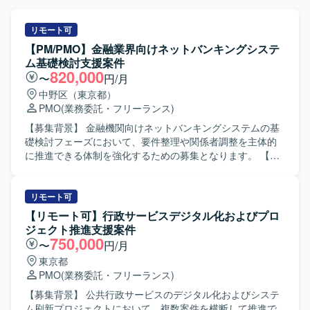
リモート可
【PM/PMO】金融業界向けネットバンキングシステ
ム基礎検討支援案件
820,000
〜
円/月
中野区（東京都）
PMO
(業務委託・フリーランス)
【募集背景】 金融機関向けネットバンキングシステムの基
礎検討フェーズにおいて、要件整理や関係者調整を主体的
に推進できる体制を強化するための募集となります。 【作
業内容】 金融機関向けネットバンキングシステムにおける
基礎検討フェーズに参画いただきます。ユーザ部門を含む
関係者とのコミュニケーションを通じて、業務要件の整理
リモート可
や課題の抽出・整理を行っていただきます。また、業務遂
【リモート可】行政サービスデジタル化およびプロ
行責任者として、要件定義に向けた論点整理や検討推進、
ジェクト推進支援案件
関係部署との合意形成支援など、上流工程全般をリードし
750,000
〜
円/月
ていただきます。 【求める人物像】 関係者と円滑にコミュ
東京都
ニケーションを取りながら、主体的に検討をリードしてい
PMO
(業務委託・フリーランス)
ただける方を求めております。金融業界の業務知見を活か
しつつ、論点整理や資料作成を通じて、構造的に物事を捉
【募集背景】 公共行政サービスのデジタル化およびシステ
えられる方が望ましいです。また、自立して業務を推進し
ム刷新プロジェクトにおいて、複数案件を横断して推進で