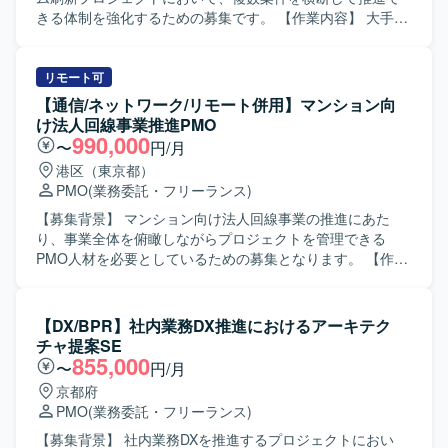
つつ、チームメンバーやステークホルダーと協調してプロ
きる体制を強化するための募集です。 【作業内容】 大手コ
ジェクトを前進させられる方を歓迎いたします。 【ポジシ
ンサルティングファームが参画する公共行政サービス変革
ョンの魅力】 金融業界向けの大規模システムにおいて、基
およびシステム刷新プロジェクトにおいて、複数プロジェ
礎検討から携わることができ、上流工程での要件整理や企
クトを横断した課題管理とプロジェクト推進をご担当いた
リモート可
画検討の経験を深めていただけます。業務遂行責任者とし
だきます。 ・複数プロジェクトにおける潜在課題やスコー
【通信/ネットワーク/リモート併用】マンション向
て裁量を持って動くことができるため、PM／PMOや上流工
プアウト要素の検知・整理を行います。 ・課題解決および
け法人回線事業推進PMO
程のスキルをさらに強化したい方にとって、キャリア形成
次フェーズに向けた検討資料やドキュメントを作成しま
990,000
〜
円/月
上も大きな経験となるポジションです。 【開発環境】 本案
す。 ・クライアントとのディスカッションを通じて改善提
港区（東京都）
件は主に基礎検討および要件整理フェーズの業務となるた
案を行います。 ・プロジェクト全体の推進およびデリバリ
PMO
(業務委託・フリーランス)
め、特定の技術スタックよりも業務知見と上流工程スキル
ー支援を行います。 【求める人物像】 役職者を含む多様な
が重視される環境となります。
ステークホルダーと臆することなくコミュニケーションが
【募集背景】 マンション向け法人回線事業の推進にあた
できる方を求めています。 自ら課題を見つけ、主体的に解
り、事業全体を俯瞰しながらプロジェクトを管理できる
決に向けて推進できる方を歓迎いたします。 【ポジション
PMO人材を必要としているための募集となります。 【作業
の魅力】 公共DX領域における大規模プロジェクトに参画
内容】 マンション向け法人回線事業において、PMOとして
し、複数プロジェクトを横断した上流工程に携わることが
プロジェクト全体の進捗・品質・課題管理をご担当いただ
できます。 行政サービスのデジタル化を通じて社会的イン
きます。 具体的には、事業全体のスケジュール策定および
【DX/BPR】社内業務DX推進におけるアーキテク
パクトの大きい変革に関わることができ、コンサルティン
進捗管理、スケジュール表や営業提案書、クライアント向
チャ提案SE
グスキルやプロジェクト推進力を高められるポジションで
けサービス仕様書など各種資料の作成、納品に関する予実
855,000
〜
円/月
す。 【開発環境】 業務特性上、特定の技術スタックに依存
管理、スポット発生時の顧客への営業提案同行・折衝対応
京都府
しないコンサルティング・PMO支援が中心となります。
などを行っていただきます。 【求める人物像】 事業全体を
PMO
(業務委託・フリーランス)
俯瞰しながら、客観的かつ第三者的な視点でプロジェクト
を管理できる方を求めております。関係各所との調整や顧
【募集背景】 社内業務DXを推進するプロジェクトにおい