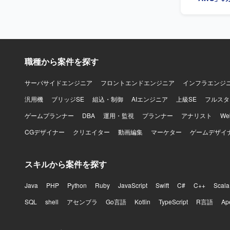
職種から案件を探す
サーバサイドエンジニア
フロントエンドエンジニア
インフラエンジ
汎用機
ブリッジSE
組込・制御
AIエンジニア
上級SE
フルスタ
ゲームプランナー
DBA
運用・監視
プランナー
アナリスト
W
CGデザイナー
クリエイター
動画編集
マーケター
ゲームデザイ
スキルから案件を探す
Java
PHP
Python
Ruby
JavaScript
Swift
C#
C++
Scala
SQL
shell
アセンブラ
Go言語
Kotlin
TypeScript
R言語
Ap