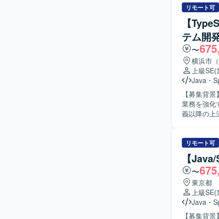
存資料やソ
リモート可
求めていま
【Typ
歓迎いたします。 【ポジションの魅力】 ERP導入という全
テム開
テムの改修
675
流工程から
〜
れる環境です。 【開発環境】 Java（Struts）、Oracleを用いた既
横浜市（
境となりま
上級SE
Java
・
S
【募集背景
業務を強化するための増員と
義以降の上
新システム
よびバック
された設計書や成
リモート可
体的に参画
【Java
ューができ
675
〜
こだわって責
力】 大手
東京都
ター化など
上級SE
ドからバッ
Java
・
S
見を深めることができる環境です。 【開
【募集背景