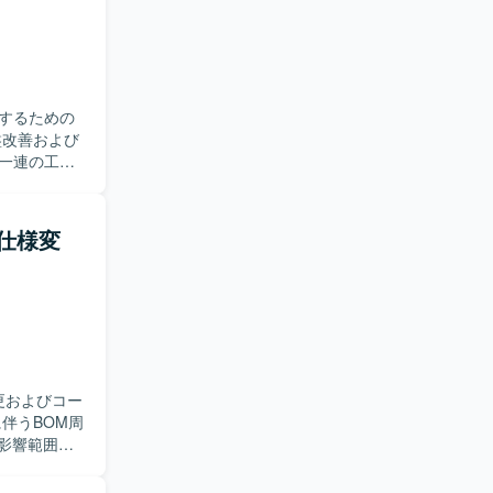
するための
一連の工程
ストアドプロ
のコミュニ
改善提案も
F仕様変
義など上流
望ましいで
スのバッチや
の設計スキルや
更およびコー
ドプロシージ
Airflow、
の影響範囲を
そのうえ