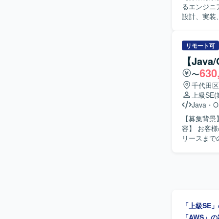
Spring
るエンジニアを募集しております
設計、実装
者との調整やレビュー
関係者と円
【ポジショ
リモート可
スまで一貫して
【Jav
びSprin
630
〜
千代田区
上級SE
Java
・
O
【募集背景】
容】 お客
リースまで
ども実施いたします。 【求める人物像】 お客様
ーション能
に行っていただける方を歓
務を通じて
具合調査を通
境】 Jav
「上級SE
「AWS」