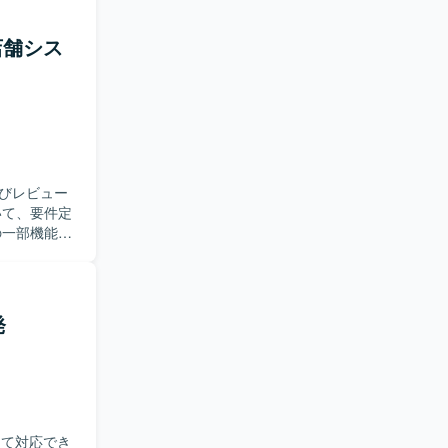
られる方を
られる方を
期店舗シス
義などの上
知見を深めら
びレビュー
の一部機能の
トエンドお
ョアで作成
設計やレビ
発
つ、品質に
ド化やセン
ロントエン
ム設計の知
して対応でき