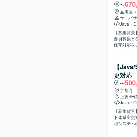
670
〜
品川区（
サーバサ
Java
・
D
【募集背景
要員募集となります。 【作業内容】 国内某精密
保守対応を
を継続的に対
シージャを
ケーション
【Jav
行っていただきます。 【求める人物像】 技術的
更対応
らコミュニ
500
工程にも主
〜
す。 【ポジションの魅力】 基幹システムのバッチ基盤改善という重要度の高い領域に携わるこ
京都府
とで、上流
上級SE
Spring 
Java
・
O
パフォーマンスチ
【募集背景
バッチ基盤環
ド体系変更対応が必要
ャを活用した構成
辺システム
Python
調査し、既
で、要件定義か