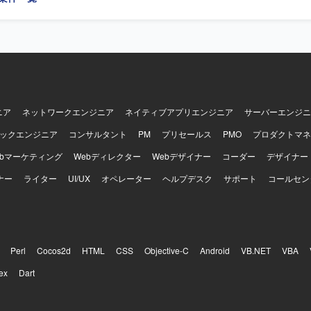
ニア
ネットワークエンジニア
ネイティブアプリエンジニア
サーバーエンジニ
ックエンジニア
コンサルタント
PM
プリセールス
PMO
プロダクトマネ
ebマーケティング
Webディレクター
Webデザイナー
コーダー
デザイナー
ナー
ライター
UI/UX
オペレーター
ヘルプデスク
サポート
コールセン
Perl
Cocos2d
HTML
CSS
Objective-C
Android
VB.NET
VBA
ex
Dart