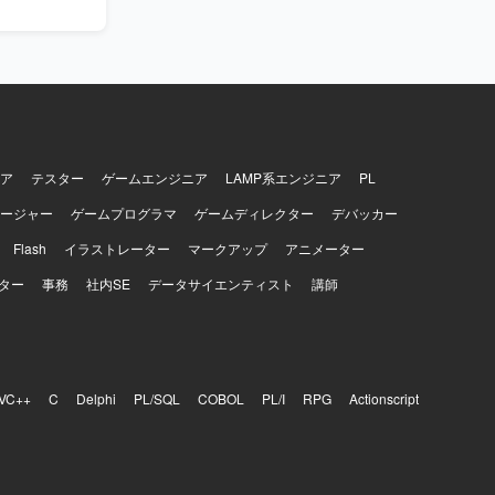
ア
テスター
ゲームエンジニア
LAMP系エンジニア
PL
ージャー
ゲームプログラマ
ゲームディレクター
デバッカー
Flash
イラストレーター
マークアップ
アニメーター
ター
事務
社内SE
データサイエンティスト
講師
VC++
C
Delphi
PL/SQL
COBOL
PL/I
RPG
Actionscript