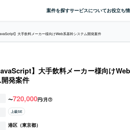
案件を探す
サービスについて
お役立ち情
/JavaScript】大手飲料メーカー様向けWeb系基幹システム開発案件
/JavaScript】大手飲料メーカー様向けW
ム開発案件
720,000
〜
円/月
上級SE
港区（東京都）