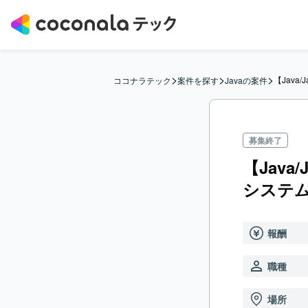
>
>
>
【Java
ココナラテック
案件を探す
Javaの案件
募集終了
【Java
システ
報酬
職種
場所