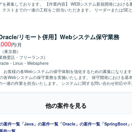
Boot、クラウド環境（AWS想定）を用いたシステム開発となります。
。 【作業内容】 WEBシステム新規開発における要件定義から
、テストまでの一連の工程をご担当いただきます。 リーダーまたはSE
なども行っていただきます。 【求める人物像】 主体的に業務を推進し、
滑にコミュニケーションを取りながらチームをリードできる方を求めて
ンの魅力】 新規開発プロジェクトの上流から参画できるため、要件定義
関わることができ、スキルの幅を広げていただけます。 【開発環境】 Javaおよ
a/Oracle/リモート併用】Webシステム保守業務
gBootを用いたWEBシステム開発環境となります。
,000
円/月
（東京都）
(業務委託・フリーランス)
racle
・
Linux
・
Websphere
 お客様の各Webシステムの保守体制を強化するための募集になります。 【作
様の各Webシステムの保守業務を実施いたします。 保守開発における基
の一連の作業を担当いたします。 システムに関する問い合わせ対応や不
との仕様確認を円滑に進めるため、コミュニケ
力が高い方を求めております。 保守開発メンバーと連携しながら課題管
迎いたします。 【ポジションの魅力】 複数のWebシステムの保守業
他の案件を見る
、設計からリリースまで一貫した経験を積むことができます。 問い合わ
じて、システム全体の構造理解や問題解決力を高めることができます。 【開発
aによるWebシステム、Oracleデータベース、Linux環境での保守開発を
」の案件一覧
「Java」の案件一覧
「Oracle」の案件一覧
「SpringBoo
の案件一覧