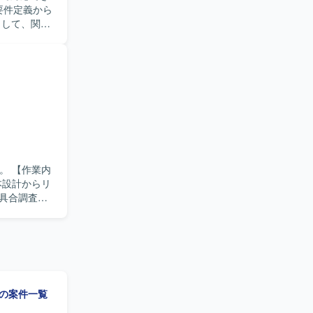
として、関係
おります。
からリリー
業内
本設計からリ
具合調査な
理を主体的
せ対応や不
環
行います。
t」の案件一覧