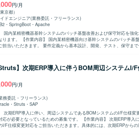
,000
円/月
東京都）
イドエンジニア
(業務委託・フリーランス)
B2
・
SpringBoot
・
Apache
】 国内某精密機器基幹システムのバッチ基盤改善および保守対応を強化
機器向け基幹システムのバッチ基盤改善および
ご担当いただきます。 要件定義から基本設計、開発、テスト、保守まで
応していただきます。 REST APIベースのJavaバッチ処理や、SQL
用いた処理の設計・実装・改修を行っていただきます。 お客様との直接
を通じて要件ヒアリングや仕様調整を行い、システム品質向上に向けた
a/Struts】次期ERP導入に伴うBOM周辺システムI/
な課題に対して前向きかつ柔軟に取り組み、自
ケーションを取りながら業務を推進できる方を求めております。 要件定
,000
体的に関わり、長期的な視点でシステム改善に貢献していただける方が
円/月
工程から保守まで一貫した経験を積むことができます。 REST APIベー
(業務委託・フリーランス)
Boot、DB2 for i、Apache Airflowなどの技術に触れながら、バッチ基盤
racle
・
Struts
・
SAP
ューニングの知見を高めることができます。 【開発環境】 Javaを中心とした
】 次期ERP導入に伴い、周辺システムであるBOMシステムのI/F仕様変
境を想定しており、REST APIベースのアーキテクチャやSQLストア
となっているための募集です。 【作業内容】 次期ERP導入に伴うBOM周
となります。 今後、Spring BootやJDK21以上、DB2 for i、Apache 
のI/F仕様変更対応をご担当いただきます。具体的には、次期ERPから
、生成AIツールなどの活用も見込まれております。
存システムのコード体系変更を含む改修方針の検討・整理を行います。
ら製造、テストまで一連の工程を担当していただきます。 【求める人物像】 既