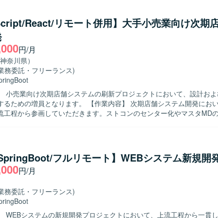
ースコードから主体的に調査を行い、不明点を周囲へ確認しながら進め
す。また、コミュニケーションが円滑で、チームと協調して業務を進め
eScript/React/リモート併用】大手小売業向け次
社的な取り組みにおいて、周辺シス
発
方針策定から実装・テストまで一貫して携わることができます。要件定
,000
開発工程まで幅広い経験を積むことができ、ERP連携やI/F仕様変更の
円/月
存BOM周辺システムの開発環
神奈川県）
す。
(業務委託・フリーランス)
pringBoot
】 小売業向け次期店舗システムの刷新プロジェクトにおいて、設計およ
なります。 【作業内容】 次期店舗システム開発において、要件定
流工程から参画していただきます。ストコンのセンター化やマスタMD
への移管、新機能構築に伴う設計業務を担当していただきます。フロン
エンドの設計レビュー、開発レビュー、テストレビューを行い、オフシ
果物の品質確認も実施していただきます。 【求める人物像】 上流工程から主
し、関係者とコミュニケーションを取りながらシステム全体を見渡した
/SpringBoot/フルリモート】WEBシステム新規開
る方を求めています。複数技術スタックを横断してキャッチアップしつ
,000
円/月
任感を持って業務を進めていただける方を歓迎いたします。 【ポジションの魅
小売業向けの大規模システム刷新プロジェクトに長期で参画でき、クラウ
の構想から詳細設計・レビューまで一貫して関わることができます。フ
(業務委託・フリーランス)
クエンドまで幅広い技術スタックや、大規模トラフィックを扱うシステ
pringBoot
発環境】 TypeScript、React、React Native、Java、
】 WEBシステムの新規開発プロジェクトにおいて、上流工程から一貫