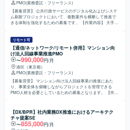
PMO
(業務委託・フリーランス)
ただける方を求めております。金融業界の業務知見を活か
しつつ、論点整理や資料作成を通じて、構造的に物事を捉
【募集背景】 公共行政サービスのデジタル化およびシステ
えられる方が望ましいです。また、自立して業務を推進し
ム刷新プロジェクトにおいて、複数案件を横断して推進で
つつ、チームメンバーやステークホルダーと協調してプロ
きる体制を強化するための募集です。 【作業内容】 大手コ
ジェクトを前進させられる方を歓迎いたします。 【ポジシ
ンサルティングファームが参画する公共行政サービス変革
ョンの魅力】 金融業界向けの大規模システムにおいて、基
およびシステム刷新プロジェクトにおいて、複数プロジェ
礎検討から携わることができ、上流工程での要件整理や企
クトを横断した課題管理とプロジェクト推進をご担当いた
リモート可
画検討の経験を深めていただけます。業務遂行責任者とし
だきます。 ・複数プロジェクトにおける潜在課題やスコー
【通信/ネットワーク/リモート併用】マンション向
て裁量を持って動くことができるため、PM／PMOや上流工
プアウト要素の検知・整理を行います。 ・課題解決および
け法人回線事業推進PMO
程のスキルをさらに強化したい方にとって、キャリア形成
次フェーズに向けた検討資料やドキュメントを作成しま
990,000
〜
円/月
上も大きな経験となるポジションです。 【開発環境】 本案
す。 ・クライアントとのディスカッションを通じて改善提
港区（東京都）
件は主に基礎検討および要件整理フェーズの業務となるた
案を行います。 ・プロジェクト全体の推進およびデリバリ
PMO
(業務委託・フリーランス)
め、特定の技術スタックよりも業務知見と上流工程スキル
ー支援を行います。 【求める人物像】 役職者を含む多様な
が重視される環境となります。
ステークホルダーと臆することなくコミュニケーションが
【募集背景】 マンション向け法人回線事業の推進にあた
できる方を求めています。 自ら課題を見つけ、主体的に解
り、事業全体を俯瞰しながらプロジェクトを管理できる
決に向けて推進できる方を歓迎いたします。 【ポジション
PMO人材を必要としているための募集となります。 【作業
の魅力】 公共DX領域における大規模プロジェクトに参画
内容】 マンション向け法人回線事業において、PMOとして
し、複数プロジェクトを横断した上流工程に携わることが
プロジェクト全体の進捗・品質・課題管理をご担当いただ
できます。 行政サービスのデジタル化を通じて社会的イン
きます。 具体的には、事業全体のスケジュール策定および
【DX/BPR】社内業務DX推進におけるアーキテク
パクトの大きい変革に関わることができ、コンサルティン
進捗管理、スケジュール表や営業提案書、クライアント向
チャ提案SE
グスキルやプロジェクト推進力を高められるポジションで
けサービス仕様書など各種資料の作成、納品に関する予実
855,000
〜
円/月
す。 【開発環境】 業務特性上、特定の技術スタックに依存
管理、スポット発生時の顧客への営業提案同行・折衝対応