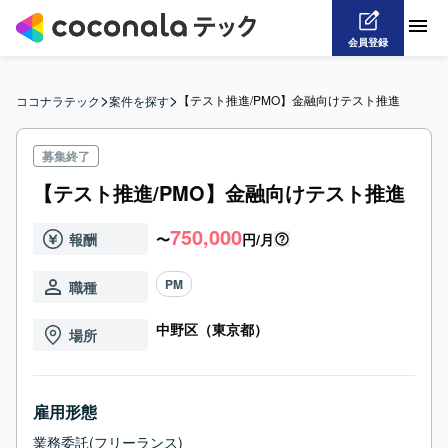
会員登録
>
>
【テスト推進/PMO】金融向けテスト推進
ココナラテック
案件を探す
募集終了
【テスト推進/PMO】金融向けテスト推進
750,000
報酬
〜
円/月
PM
職種
中野区（東京都）
場所
雇用形態
業務委託(フリーランス)