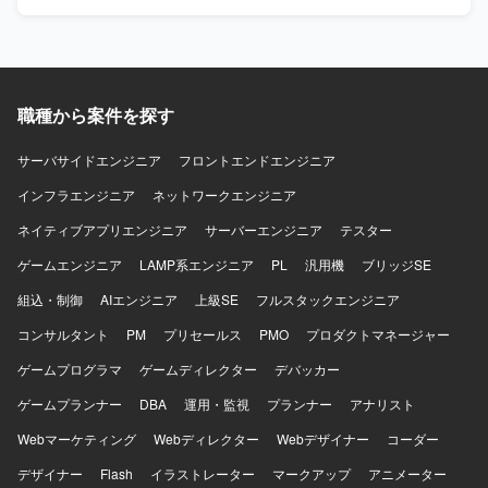
蓄積していただけます。RAG構築やAIエージェント開発メ
ン開発において、プロジェクト運営全般を支援できます。
ンバーとの協業を通じて、先進的なAI活用プロジェクトに
【開発環境】 Web業務アプリケーションです。
も参画していただけます。 【開発環境】 RAG構築やAIエー
ジェント開発を行うAI開発チームと連携しながら、DX推進
のための業務設計およびアーキテクチャ検討を行う環境で
作業していただきます。
職種から案件を探す
サーバサイドエンジニア
フロントエンドエンジニア
インフラエンジニア
ネットワークエンジニア
ネイティブアプリエンジニア
サーバーエンジニア
テスター
ゲームエンジニア
LAMP系エンジニア
PL
汎用機
ブリッジSE
組込・制御
AIエンジニア
上級SE
フルスタックエンジニア
コンサルタント
PM
プリセールス
PMO
プロダクトマネージャー
ゲームプログラマ
ゲームディレクター
デバッカー
ゲームプランナー
DBA
運用・監視
プランナー
アナリスト
Webマーケティング
Webディレクター
Webデザイナー
コーダー
デザイナー
Flash
イラストレーター
マークアップ
アニメーター