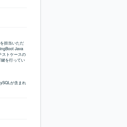
を担当いただ
oot Java
体テストケースの
打鍵を行ってい
t、MySQLが含まれ