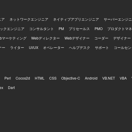
ニア
ネットワークエンジニア
ネイティブアプリエンジニア
サーバーエンジニ
ックエンジニア
コンサルタント
PM
プリセールス
PMO
プロダクトマネ
ebマーケティング
Webディレクター
Webデザイナー
コーダー
デザイナー
ナー
ライター
UI/UX
オペレーター
ヘルプデスク
サポート
コールセン
Perl
Cocos2d
HTML
CSS
Objective-C
Android
VB.NET
VBA
ex
Dart