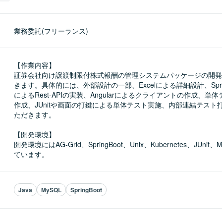
業務委託(フリーランス)
【作業内容】

証券会社向け譲渡制限付株式報酬の管理システムパッケージの開発
きます。具体的には、外部設計の一部、Excelによる詳細設計、SpringB
によるRest-APIの実装、Angularによるクライアントの作成、単
作成、JUnitや画面の打鍵による単体テスト実施、内部連結テスト
ただきます。

【開発環境】

開発環境にはAG-Grid、SpringBoot、Unix、Kubernetes、JUni
ています。
Java
MySQL
SpringBoot