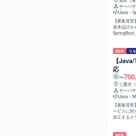
港区（東
サーバサ
Java
・
S
【募集背景】
基本設計か
SpringB
す。 【求める人物像】 基本設計からテストまで一貫して対応できる方を求めています。 【ポジ
ションの魅力】
ドはJava（
NEW
リモ
ソースコード
【Jav
応
700
〜
三鷹市（
サーバサ
Java
・
M
【募集背景】 【作業内容】 AWS上に構築されたマイクロサービスアーキテクチ
ービスに対
加工するク
す。 【求める人物像】 【ポジションの魅力】 AWS上のマイクロサービスアーキテクチャを用
いたクラウドサービス開
TypeScri
NEW