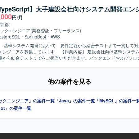
a/TypeScript】大手建設会社向けシステム開発エン
,000
円/月
京都）
ックエンジニア
(業務委託・フリーランス)
ostgreSQL
・
SpringBoot
・
AWS
】 基幹システム開発において、要件定義から結合テストまで一貫して対
集しています。 【作業内容】 建設会社向け基幹システム開発におい
義から結合テストまでをご担当いただきます。バックエンドおよびフロ
す。 【求める人物像】 前向きにキャッチアップや技術向上に取
ションの魅力】 バックエンドからフロントエンドまで幅広
わり、要件定義から結合テストまで一貫した開発経験を積むことができます
他の案件を見る
クエンドはJava（Springboot）、フロントエンドはTypeScript（Re
データベースはPostgreSQLを使用します。
ックエンジニア」の案件一覧
「Java」の案件一覧
「MySQL」の案件一
Boot」の案件一覧