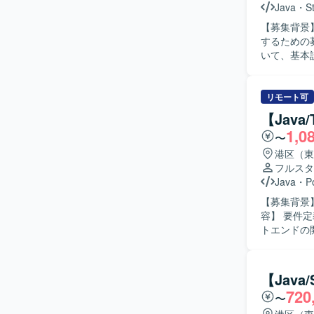
Java
・
S
【募集背景
するための募集となります。 【作業
いて、基本設計から
アップや技術向
融業界向け
リモート可
【Java
1,0
〜
港区（東
フルスタ
Java
・
P
【募集背景】
容】 要件
トエンドの開発をご担当いた
に取り組める方を求めています。
ム開発の一連の工程
Java（Sp
【Java
はPostgr
720
〜