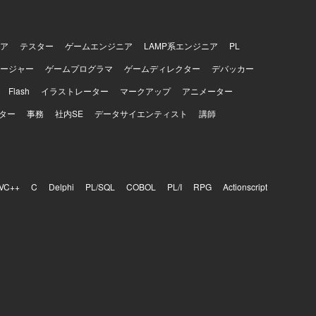
ア
テスター
ゲームエンジニア
LAMP系エンジニア
PL
ージャー
ゲームプログラマ
ゲームディレクター
デバッカー
Flash
イラストレーター
マークアップ
アニメーター
ター
事務
社内SE
データサイエンティスト
講師
VC++
C
Delphi
PL/SQL
COBOL
PL/I
RPG
Actionscript