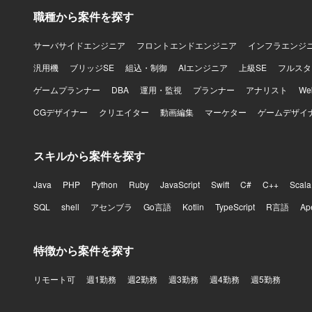
職種から案件を探す
サーバサイドエンジニア
フロントエンドエンジニア
インフラエンジ
汎用機
ブリッジSE
組込・制御
AIエンジニア
上級SE
フルスタ
ゲームプランナー
DBA
運用・監視
プランナー
アナリスト
W
CGデザイナー
クリエイター
動画編集
マーケター
ゲームデザイ
スキルから案件を探す
Java
PHP
Python
Ruby
JavaScript
Swift
C#
C++
Scala
SQL
shell
アセンブラ
Go言語
Kotlin
TypeScript
R言語
Ap
特徴から案件を探す
リモート可
週1勤務
週2勤務
週3勤務
週4勤務
週5勤務