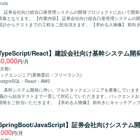
truts
】 証券会社向け総合口座管理システムの開発プロジェクトにおいて開発
内容】 証券会社向け総合口座管理システムの開発案件にお
テストまでの工程をご担当頂きます。 【求める人物像】 前向きでキャッチ
上に積極的に取り組んで頂ける方を求めております。 【ポジションの魅力】 金
の総合口座管理システム開発に携わることで、大規模かつ専門性の高い
識とJavaを中心とした開発スキルを磨いて頂けます。 【開発環境】 Java、Struts
/TypeScript/React】建設会社向け基幹システム
80,000
円/月
京都）
ックエンジニア
(業務委託・フリーランス)
ostgreSQL
・
React
・
AWS
 基幹システム開発に伴い、フルスタックエンジニアを募集しています。 【作
定義から結合テストまで一貫して対応していただきます。バックエンドお
だきます。 【求める人物像】 前向きにキャッチアップや技術向上
 【ポジションの魅力】 要件定義から結合テストまで、システ
に携わることができます。 【開発環境】 バックエンドは
ringBoot）、フロントエンドはTypeScript（React）、インフラはAW
/SpringBoot/JavaScript】証券会社向けシステ
eSQLを使用します。
,000
円/月