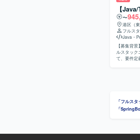
【Jav
945
〜
港区（東
フルスタ
Java
・
P
【募集背景
ルスタックエンジニアを募
て、要件定
の開発に幅広く対応いただきま
り組める方を求めています。 【ポジ
い領域に携
発環境】 バッ
ラはAWS、
「フルスタ
「Spring