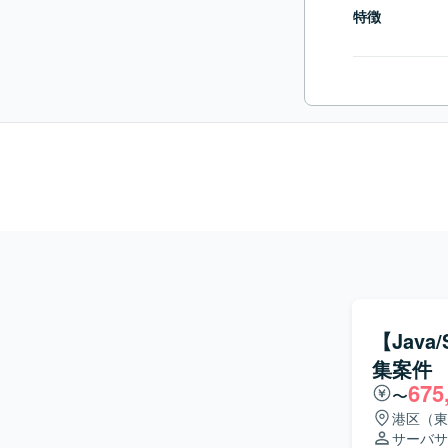
特徴
【Jav
集案件
675
〜
港区（東
サーバサ