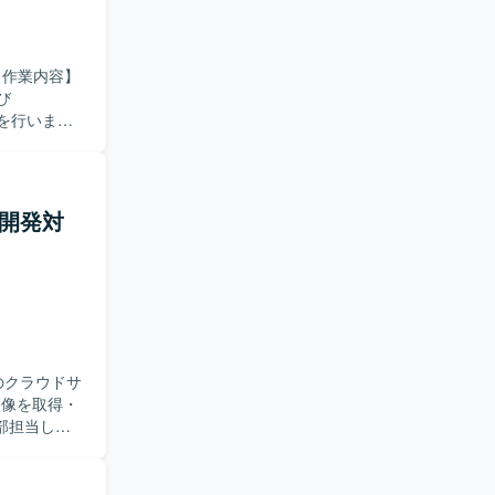
び
開発を行いま
）を使用します。
ス開発対
映像を取得・
部担当しま