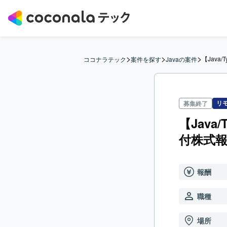
>
>
>
【Java
ココナラテック
案件を探す
Javaの案件
リ
募集終了
【Java
付株式
報酬
職種
場所