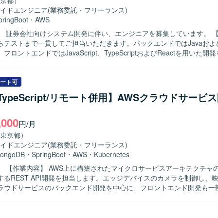
京都）
イドエンジニア
(業務委託・フリーランス)
pringBoot
・
AWS
 証券会社向けシステム開発に伴い、エンジニアを募集しています。 【作業内容】
らテストまで一貫してご担当いただきます。バックエンドではJavaおよ
oot、フロントエンドではJavaScript、TypeScriptおよびReactを用いた
 証券系システムの開発プロジェクトに参画できます。 【開発環境】 バックエン
SpringBoot）、フロントエンドはJavaScript、TypeScript（React
ート可
管理にはGitLab、コミュニケーションにはTeamsを使用します。
a/TypeScript/リモート併用】AWSクラウドサービ
,000
円/月
東京都）
イドエンジニア
(業務委託・フリーランス)
ongoDB
・
SpringBoot
・
AWS
・
Kubernetes
ャのクラウドサ
するREST API開発を担当します。エッジデバイスのカメラを制御し、
ラウドサービスのバックエンド開発を中心に、フロントエンド開発も一
発に携わることができます。 【開発環境】 AWS、Java、JavaScript、
pt、Node.js、Spring Boot、MongoDB、DynamoDBを使用します。