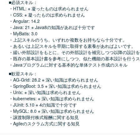
■必須スキル：
・HTML: ※ 凝ったものは求められません

・CSS: ※ 凝ったものは求められません

・Angular: 14.2

・Java: 21 ※ Java8の知識があれば十分です

・MyBatis: 3.0

・上記スキルのうち、いずれか複数をお持ちなら十分です。

・あるいは上記スキルを早期に取得する素養があればよいです。

・緩い外部設計をもとに、その外部設計を補完しつつ以降の設計を
・既存の基本設計書を参考にしつつ、似た機能の基本設計を行うス
・Javaプログラムに対する基本的な単体テスト作成のスキル
■歓迎スキル：
・AG-Grid: 28.2 ※ 深い知識は求められません

・SpringBoot: 3.5 ※ 深い知識は求められません

・Unix: ※ 深い知識は求められません

・kubernetes: ※ 深い知識は求められません

・JUnit: 5.10 ※ 4の知識で十分です

・MySQL: 8.0 ※ 深い知識は求められません

・譲渡制限付株式報酬に関する知見

・Agileのスクラム方式に関する知見