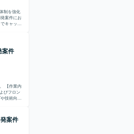
体制を強化
ドメイン知
開発案件
業内
よびフロン
S、データベース
ム開発案件