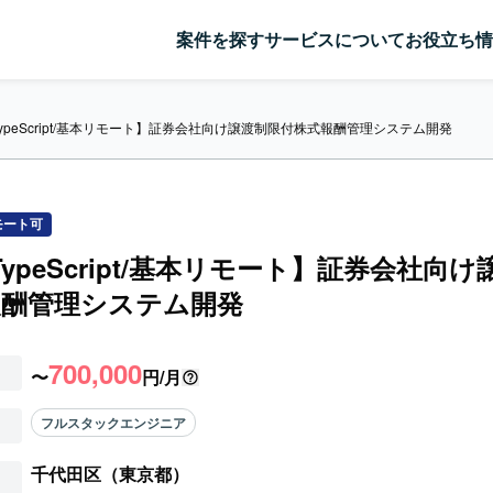
案件を探す
サービスについて
お役立ち情
/TypeScript/基本リモート】証券会社向け譲渡制限付株式報酬管理システム開発
モート可
/TypeScript/基本リモート】証券会社向
報酬管理システム開発
700,000
〜
円/月
フルスタックエンジニア
千代田区（東京都）