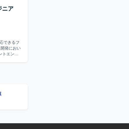
ジニア
応できるフ
ントエンド
。 【開
act）、インフ
覧