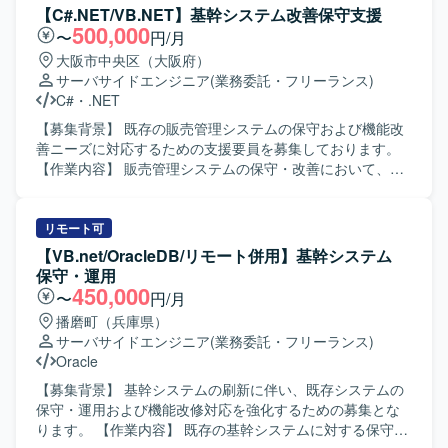
積むことができます。 REST APIベースのバッチやSpring
していただきます。また、必要に応じて顧客との打ち合わ
【C#.NET/VB.NET】基幹システム改善保守支援
Boot、DB2 for i、Apache Airflowなどの技術に触れながら、
せに同席し、要件や仕様の確認を行っていただきます。
500,000
〜
円/月
バッチ基盤の設計スキルやパフォーマンスチューニングの
【求める人物像】 担当する業務範囲を主体的に遂行でき、
大阪市中央区（大阪府）
知見を高めることができます。 【開発環境】 Javaを中心と
関係者とのコミュニケーションを取りながら進行できる方
サーバサイドエンジニア
(業務委託・フリーランス)
したバッチ基盤環境を想定しており、REST APIベースのア
を求めております。仕様や要件の変化にも柔軟に対応し、
C#
・
.NET
ーキテクチャやSQLストアドプロシージャを活用した構成
責任感を持って品質確保に取り組んでいただける方が望ま
となります。 今後、Spring BootやJDK21以上、DB2 for i、
しいです。 【ポジションの魅力】 既存システムの改修・機
【募集背景】 既存の販売管理システムの保守および機能改
Apache Airflow、Python、生成AIツールなどの活用も見込ま
能追加を通じて、業務理解を深めながら上流から下流まで
善ニーズに対応するための支援要員を募集しております。
れております。
一連の工程に関わることができます。顧客との打ち合わせ
【作業内容】 販売管理システムの保守・改善において、要
に同席する機会もあり、要件把握から実装・試験まで一貫
件確認から基本設計、開発、テスト、リリースまで一貫し
した経験を積むことができます。 【開発環境】
てご担当いただきます。既存機能の改修や不具合対応、新
VB.net（Windows Forms）およびOracleを用いた環境での
規機能追加などを行っていただきます。 【求める人物像】
リモート可
開発となります。バージョン管理にはGitを利用いたしま
主体的に業務を推進し、前向きかつ柔軟に対応できる方を
【VB.net/OracleDB/リモート併用】基幹システム
す。
求めております。 【ポジションの魅力】 上流工程からリリ
保守・運用
ースまで一連の工程に携わることができ、基幹系システム
450,000
〜
円/月
の保守・改善を通じて業務知識と開発スキルの双方を高め
播磨町（兵庫県）
ていただけます。 【開発環境】 C#.NET、VB.NETを用いた
サーバサイドエンジニア
(業務委託・フリーランス)
販売管理システムの開発・保守環境となります。
Oracle
【募集背景】 基幹システムの刷新に伴い、既存システムの
保守・運用および機能改修対応を強化するための募集とな
ります。 【作業内容】 既存の基幹システムに対する保守・