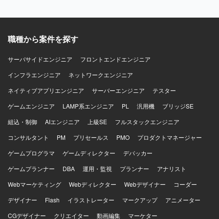
職種から案件を探す
サーバサイドエンジニア
フロントエンドエンジニア
インフラエンジニア
ネットワークエンジニア
ネイティブアプリエンジニア
サーバーエンジニア
テスター
ゲームエンジニア
LAMP系エンジニア
PL
汎用機
ブリッジSE
組込・制御
AIエンジニア
上級SE
フルスタックエンジニア
コンサルタント
PM
プリセールス
PMO
プロダクトマネージャー
ゲームプログラマ
ゲームディレクター
デバッカー
ゲームプランナー
DBA
運用・監視
プランナー
アナリスト
Webマーケティング
Webディレクター
Webデザイナー
コーダー
デザイナー
Flash
イラストレーター
マークアップ
アニメーター
CGデザイナー
クリエイター
動画編集
マーケター