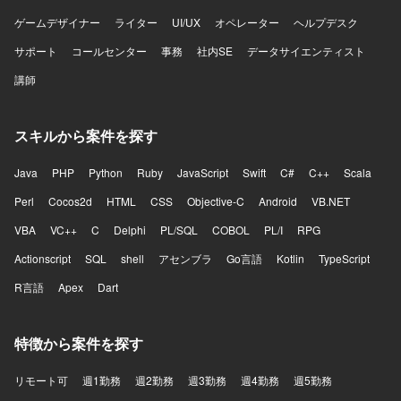
ゲームデザイナー
ライター
UI/UX
オペレーター
ヘルプデスク
サポート
コールセンター
事務
社内SE
データサイエンティスト
講師
スキルから案件を探す
Java
PHP
Python
Ruby
JavaScript
Swift
C#
C++
Scala
Perl
Cocos2d
HTML
CSS
Objective-C
Android
VB.NET
VBA
VC++
C
Delphi
PL/SQL
COBOL
PL/I
RPG
Actionscript
SQL
shell
アセンブラ
Go言語
Kotlin
TypeScript
R言語
Apex
Dart
特徴から案件を探す
リモート可
週1勤務
週2勤務
週3勤務
週4勤務
週5勤務