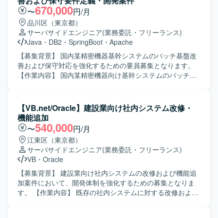
善および保守要件定義・開発案件
670,000
〜
円/月
品川区（東京都）
サーバサイドエンジニア
(業務委託・フリーランス)
Java
・
DB2
・
SpringBoot
・
Apache
【募集背景】 国内某精密機器基幹システムのバッチ基盤改
善および保守対応を強化するための要員募集となります。
【作業内容】 国内某精密機器向け基幹システムのバッチ基
盤改善および保守対応をご担当いただきます。 要件定義か
ら基本設計、開発、テスト、保守まで一連の工程を継続的
に対応していただきます。 REST APIベースのJavaバッチ
【VB.net/Oracle】建設業向け社内システム改修・
処理や、SQLストアドプロシージャを用いた処理の設計・
機能追加
実装・改修を行っていただきます。 お客様との直接のコミ
540,000
〜
円/月
ュニケーションを通じて要件ヒアリングや仕様調整を行
江東区（東京都）
い、システム品質向上に向けた改善提案も行っていただき
サーバサイドエンジニア
(業務委託・フリーランス)
ます。 【求める人物像】 技術的な課題に対して前向きかつ
VB
・
Oracle
柔軟に取り組み、自らコミュニケーションを取りながら業
務を推進できる方を求めております。 要件定義など上流工
【募集背景】 建設業向け社内システムの改修および機能追
程にも主体的に関わり、長期的な視点でシステム改善に貢
加案件において、開発体制を強化するための募集となりま
献していただける方が望ましいです。 【ポジションの魅
す。 【作業内容】 既存の社内システムに対する改修および
力】 基幹システムのバッチ基盤改善という重要度の高い領
機能追加に携わっていただきます。具体的には、設計業
域に携わることで、上流工程から保守まで一貫した経験を
務、開発作業、試験要領書の作成、試験の実施などを担当