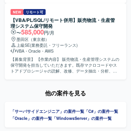
運用業務をご担当いただきます。基幹システムの刷新プロ
ジェクトにおいて、既存機能の改修およびテストを行って
いただきます。VB.netおよびOracleDBを用いたプログラム
NEW
リモート可
開発や改修を行い、単体テストから新基幹システムとの結
【VBA/PL/SQL/リモート併用】販売物流・生産管
合テストまで一連の工程をご担当いただきます。 【求める
理システム保守開発
人物像】 コミュニケーションが円滑に取れる方を求めてお
585,000
〜
円/月
ります。問題意識を持ち、主体的に業務に取り組める方に
墨田区（東京都）
マッチするポジションです。 【ポジションの魅力】 基幹シ
上級SE
(業務委託・フリーランス)
ステム刷新に関わるため、既存システムの保守・運用のみ
VBA
・
Oracle
・
AWS
ならず、改修や結合テストなどを通じて上流から下流まで
一連の開発プロセスに携わることができます。VB.netおよ
【募集背景】 【作業内容】 販売物流・生産管理システムの
びOracleDBを中心とした業務システム開発の経験を深める
保守開発を担当していただきます。既存マクロコードやス
ことができます。 【開発環境】 VB.netおよびOracleDBを
トアドプロシージャの読解、改修、データ抽出・分析、業
中心とした基幹システム開発・保守環境となります。
務効率化ツールの構築を行っていただきます。システム運
用保守および設計開発に携わっていただきます。 【求める
人物像】 能動的に業務を推進し、関係部署や現場と円滑に
他の案件を見る
連携できる方を求めています。 【ポジションの魅力】 販売
物流・生産管理領域のシステム保守開発に幅広く携わるこ
とができます。 【開発環境】 Excel VBA、
「サーバサイドエンジニア」の案件一覧
「C#」の案件一覧
Oracle（PL/SQL）を使用します。
「Oracle」の案件一覧
「WindowsServer」の案件一覧