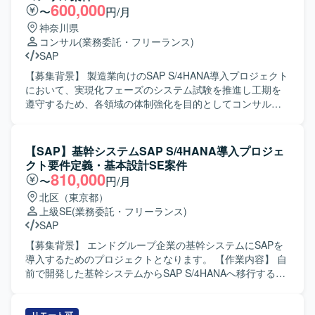
への説明、移行に関する各種マネジメント業務などをご担
600,000
〜
円/月
当いただきます。また、状況に応じて移行計画や手順書作
神奈川県
成などのドキュメント作成支援も行っていただきます。
コンサル
(業務委託・フリーランス)
【求める人物像】 SAPデータ移行の経験を活かしつつ、関
SAP
係者と円滑にコミュニケーションを取りながら、進捗や課
題を主体的に管理いただける方を求めています。複数拠
【募集背景】 製造業向けのSAP S/4HANA導入プロジェクト
点・多くのステークホルダーが関わる環境の中で、状況を
において、実現化フェーズのシステム試験を推進し工期を
整理しながら粘り強く調整を進められる方にマッチするポ
遵守するため、各領域の体制強化を目的としてコンサルタ
ジションです。 【ポジションの魅力】 大規模なSAP
ントを募集しております。 【作業内容】 製造業向けのSAP
S/4HANA導入プロジェクトにおいて、データ移行領域の中
S/4HANA導入プロジェクトに参画し、Fit to Standard方針
核メンバーとして参画いただけるポジションです。複数拠
のもとSAP標準機能を最大限活用した導入支援を行ってい
【SAP】基幹システムSAP S/4HANA導入プロジェ
点を巻き込んだ移行マネジメントを経験することで、SAP
ただきます。現在の実現化フェーズにおいてSAP標準機能
クト要件定義・基本設計SE案件
移行における上流設計およびマネジメントスキルを高める
のシステム試験を実施し、試験過程で発生した課題の検討
810,000
〜
円/月
ことができます。 【開発環境】 SAP S/4HANA環境下での
および対応、追加アドオン実装に関する支援をご担当いた
北区（東京都）
データ移行プロジェクトとなります。移行ツールや各種ド
だきます。プロジェクトシステム、販売管理、管理会計と
上級SE
(業務委託・フリーランス)
キュメント類を用いながら、標準手法に基づいた移行設
いった各領域のコンサルタントとして、担当領域の要件を
SAP
計・移行管理を行っていただきます。
踏まえた設定や検証、ユーザー対応を行っていただきま
す。 【求める人物像】 SAP導入プロジェクトにおける豊富
【募集背景】 エンドグループ企業の基幹システムにSAPを
な経験を活かし、Fit to Standard方針を理解したうえで標準
導入するためのプロジェクトとなります。 【作業内容】 自
機能の活用を主体的に推進していただける方を求めており
前で開発した基幹システムからSAP S/4HANAへ移行するに
ます。システム試験で発生する課題に対して粘り強く検討
あたり、要件定義および基本設計をご担当いただきます。
し、関係者と協調しながら解決に導いていただける方が望
【求める人物像】 SAP業務に精通し、関係者とコミュニケ
ましいです。ユーザーとのコミュニケーションを円滑に行