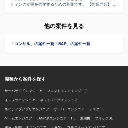
MMモジュールに関する未知の領域についても自ら調査し、
ティング支援を強化するための募集です。 【作業内容】 調
主体的にキャッチアップできる方を歓迎いたします。 業務
達・購買・在庫管理業務の現状整理およびTo-Be設計を行い
や課題の背景を理解しながら、関係者と協調して粘り強く
ます。SAP MM領域の要件定義やFit & Gapを実施し、日本
対応いただける方にご活躍いただきたいと考えておりま
側ユーザー、海外チーム、ベンダーとの英日での調整を行
他の案件を見る
す。 【ポジションの魅力】 大手産業機械メーカー向けの
います。テストおよび移行支援にも携わっていただきま
SAP S/4HANA新規導入プロジェクトに参画し、本番カット
す。 【求める人物像】 調達・購買・在庫管理業務に対する
オーバー前後の重要なフェーズに携わることができます。
理解を持ち、SAP MM領域での上流工程から一連のプロセ
「コンサル」の案件一覧
「SAP」の案件一覧
MM領域における業務知識とSAPのスキルを高めながら、顧
スに主体的に取り組んでいただける方を求めています。日
客折衝や課題対応など上流寄りの経験を積むことができま
本語と英語でのコミュニケーションに長け、国内外の関係
す。 本番後の追加要望対応フェーズを通じて、継続的な業
者と円滑に連携できる方を歓迎します。 【ポジションの魅
務改善やシステム活用に関わる経験を得ることができま
力】 SAP S/4HANA導入・刷新という大規模かつグローバル
す。 【開発環境】 SAP S/4HANA（MMモジュール）、アド
なプロジェクトに参画し、調達・購買領域における専門性
オンプログラム（ABAP）を用いた環境での作業となりま
とバイリンガルコンサルタントとしての経験を高めていた
す。
職種から案件を探す
だけます。MMリードとしてのキャリア形成や他モジュール
との連携知識の習得も期待できます。 【開発環境】 SAP
S/4HANAまたはECC環境上でのMM領域を中心としたシス
サーバサイドエンジニア
フロントエンドエンジニア
テムです。AribaやCoupaなど外部購買システムとの連携が
インフラエンジニア
ネットワークエンジニア
発生する可能性があります。
ネイティブアプリエンジニア
サーバーエンジニア
テスター
ゲームエンジニア
LAMP系エンジニア
PL
汎用機
ブリッジSE
組込・制御
AIエンジニア
上級SE
フルスタックエンジニア