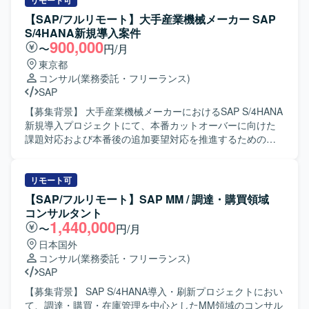
ーションを取りながら主体的に要件整理と設計を進めてい
リモート可
い、教育や説明も丁寧に対応していただける方を歓迎いた
ただける方を求めております。 【ポジションの魅力】 基幹
【SAP/フルリモート】大手産業機械メーカー SAP
します。 【ポジションの魅力】 製造業向けの大規模なSAP
システム全体のSAP導入プロジェクトに上流工程から参画
S/4HANA新規導入案件
S/4HANA導入プロジェクトに参画し、PS、SD、COといっ
でき、販売管理や購買管理／在庫管理領域での業務知見と
900,000
〜
円/月
た基幹領域でFit to Standard方針の導入を経験していただけ
SAPスキルを高めていただけます。 【開発環境】 SAP
東京都
ます。実現化フェーズでのシステム試験や追加アドオン実
S/4HANAを中心とした基幹システム環境となります。
コンサル
(業務委託・フリーランス)
装を通じて、標準機能と業務要件のフィット＆ギャップを
SAP
深く理解しながら、上流から下流まで一貫した導入プロセ
スに関わることができます。 【開発環境】 SAP S/4HANA
【募集背景】 大手産業機械メーカーにおけるSAP S/4HANA
環境において、PS、SD、CO各モジュールを中心に標準機
新規導入プロジェクトにて、本番カットオーバーに向けた
能および追加アドオンを活用したシステム構築を行ってお
課題対応および本番後の追加要望対応を推進するための人
ります。
員を募集しております。 【作業内容】 SAP S/4HANA新規
導入案件（MM領域）において、顧客業務テストのQA対応
や課題対応の調査・機能検証を行っていただきます。 仕様
リモート可
変更内容を整理し、開発者への指示および受入テストを実
【SAP/フルリモート】SAP MM / 調達・購買領域
施していただきます。 データ移行関連作業を担当していた
コンサルタント
だきます。 上記作業を進めるうえでの顧客との打ち合わせ
1,440,000
〜
円/月
に参加し、業務内容や課題の整理を行っていただきます。
日本国外
本番カットオーバーに向けた課題・追加要望対応および本
コンサル
(業務委託・フリーランス)
番カットオーバー後の追加要望対応フェーズにおける業務
SAP
を継続してご対応いただきます。 【求める人物像】 顧客と
直接会話しながら業務を進めることができ、報告・連絡・
【募集背景】 SAP S/4HANA導入・刷新プロジェクトにおい
相談を適切に行っていただける方を求めております。 SAP
て、調達・購買・在庫管理を中心としたMM領域のコンサル