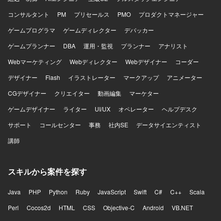
コンサルタント
PM
プリセールス
PMO
プロダクトマネージャー
ゲームプログラマ
ゲームディレクター
デバッカー
ゲームプランナー
DBA
運用・監視
プランナー
アナリスト
Webマーケティング
Webディレクター
Webデザイナー
コーダー
デザイナー
Flash
イラストレーター
マークアップ
アニメーター
CGデザイナー
クリエイター
動画編集
マーケター
ゲームデザイナー
ライター
UI/UX
オペレーター
ヘルプデスク
サポート
コールセンター
事務
社内SE
データサイエンティスト
講師
スキルから案件を探す
Java
PHP
Python
Ruby
JavaScript
Swift
C#
C++
Scala
Perl
Cocos2d
HTML
CSS
Objective-C
Android
VB.NET