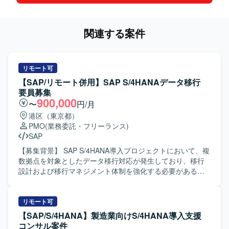
関連する案件
リモート可
【SAP/リモート併用】SAP S/4HANAデータ移行
要員募集
900,000
〜
円/月
港区（東京都）
PMO
(業務委託・フリーランス)
SAP
【募集背景】 SAP S/4HANA導入プロジェクトにおいて、複
数拠点を対象としたデータ移行対応が発生しており、移行
設計および移行マネジメント体制を強化する必要があるた
めの募集となります。 【作業内容】 SAP S/4HANA導入プ
ロジェクトにおけるデータ移行および移行設計支援を担当
していただきます。具体的には、データ移行の全体計画に
リモート可
基づく進捗管理、各拠点担当者との調整、課題・リスクの
【SAP/S/4HANA】製造業向けS/4HANA導入支援
洗い出しと整理、移行方針や移行設計内容の理解と関係者
コンサル案件