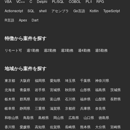
VBA
VC++
C
Delphi
PL/SQL
COBOL
PL/I
RPG
Actionscript
SQL
shell
アセンブラ
Go言語
Kotlin
TypeScript
R言語
Apex
Dart
特徴から案件を探す
リモート可
週1勤務
週2勤務
週3勤務
週4勤務
週5勤務
地域から案件を探す
東京都
大阪府
福岡県
愛知県
埼玉県
千葉県
神奈川県
北海道
青森県
岩手県
宮城県
秋田県
山形県
福島県
茨城県
栃木県
群馬県
新潟県
富山県
石川県
福井県
山梨県
長野県
岐阜県
静岡県
三重県
滋賀県
京都府
兵庫県
奈良県
和歌山県
鳥取県
島根県
岡山県
広島県
山口県
徳島県
香川県
愛媛県
高知県
佐賀県
長崎県
熊本県
大分県
宮崎県