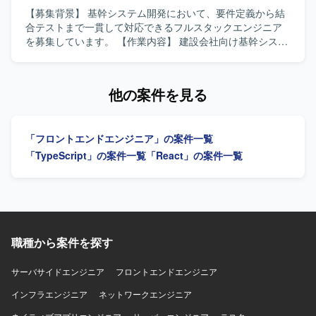
【募集背景】 基幹システム開発において、要件定義から結
合テストまで一貫して対応できるフルスタックエンジニア
を募集しています。 【作業内容】 建設会社向け基幹システ
ム開発において、要件定義から結合テストまでをご担当い
ただきます。バックエンドおよびフロントエンドの開発に
幅広く対応いただきます。 【求める人物像】 前向きにキャ
他の案件を見る
ッチアップや技術向上に取り組める方を求めています。
【ポジションの魅力】 バックエンドからフロントエンドま
で幅広い領域に携わり、要件定義から結合テストまで一貫
「フロントエンドエンジニア」の案件一覧
した開発経験を積むことができます。 【開発環境】 バック
エンドはJava（Springboot）、フロントエンドは
「TypeScript」の案件一覧
「React」の案件一覧
TypeScript（React）、インフラはAWS、データベースは
PostgreSQLを使用します。
職種から案件を探す
サーバサイドエンジニア
フロントエンドエンジニア
インフラエンジニア
ネットワークエンジニア