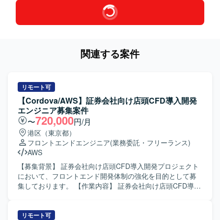
関連する案件
リモート可
【Cordova/AWS】証券会社向け店頭CFD導入開発
エンジニア募集案件
720,000
〜
円/月
港区（東京都）
フロントエンドエンジニア
(業務委託・フリーランス)
AWS
【募集背景】 証券会社向け店頭CFD導入開発プロジェクト
において、フロントエンド開発体制の強化を目的として募
集しております。 【作業内容】 証券会社向け店頭CFD導入
開発案件にて、Cordovaを用いたフロントエンド開発をご担
当いただきます。基本設計からテストまで一連の工程を対
応いただきます。GitHubを用いたソースコード管理や、
リモート可