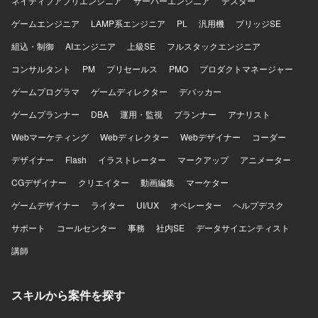
ネイティブアプリエンジニア
サーバーエンジニア
テスター
ゲームエンジニア
LAMP系エンジニア
PL
汎用機
ブリッジSE
組込・制御
AIエンジニア
上級SE
フルスタックエンジニア
コンサルタント
PM
プリセールス
PMO
プロダクトマネージャー
ゲームプログラマ
ゲームディレクター
デバッカー
ゲームプランナー
DBA
運用・監視
プランナー
アナリスト
Webマーケティング
Webディレクター
Webデザイナー
コーダー
デザイナー
Flash
イラストレーター
マークアップ
アニメーター
CGデザイナー
クリエイター
動画編集
マーケター
ゲームデザイナー
ライター
UI/UX
オペレーター
ヘルプデスク
サポート
コールセンター
事務
社内SE
データサイエンティスト
講師
スキルから案件を探す