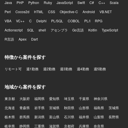
Java
PHP
Python
Ruby
JavaScript
Swift
C#
C++
Scala
Perl
Cocos2d
HTML
CSS
Objective-C
Android
VB.NET
VBA
VC++
C
Delphi
PL/SQL
COBOL
PL/I
RPG
Actionscript
SQL
shell
アセンブラ
Go言語
Kotlin
TypeScript
R言語
Apex
Dart
特徴から案件を探す
リモート可
週1勤務
週2勤務
週3勤務
週4勤務
週5勤務
地域から案件を探す
東京都
大阪府
福岡県
愛知県
埼玉県
千葉県
神奈川県
北海道
青森県
岩手県
宮城県
秋田県
山形県
福島県
茨城県
栃木県
群馬県
新潟県
富山県
石川県
福井県
山梨県
長野県
岐阜県
静岡県
三重県
滋賀県
京都府
兵庫県
奈良県