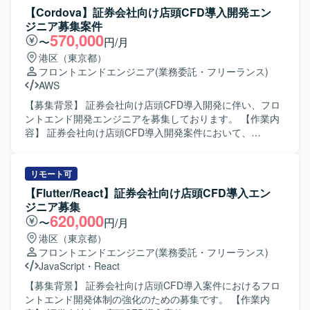
AWS環境と連携した開発作業も行っていただきます。 【求
【Cordova】証券会社向け店頭CFD導入開発エン
める人物像】 チームで円滑にコミュニケーションを取りな
ジニア募集案件
がら問題解決に取り組める方を求めております。前向きに
570,000
〜
円/月
キャッチアップや技術向上に積極的な方を歓迎いたしま
港区（東京都）
す。証券取引や金融ドメインへの関心が高く、自ら学ぶ姿
フロントエンドエンジニア
(業務委託・フリーランス)
勢をお持ちの方ですとよりご活躍いただけます。 【ポジシ
AWS
ョンの魅力】 金融業界向けの店頭CFDという専門性の高い
領域での開発に携わることができ、パスキー認証などの認
【募集背景】 証券会社向け店頭CFD導入開発に伴い、フロ
証技術やテックリード的な役割にもチャレンジいただけま
ントエンド開発エンジニアを募集しております。 【作業内
す。CordovaとAWSを活用したフロントエンド開発経験を
容】 証券会社向け店頭CFD導入開発案件において、
深められる環境です。 【開発環境】 Cordovaを用いたフロ
Cordovaを用いたフロントエンド開発を担当していただきま
ントエンド開発環境で、GitHubによるソースコード管理を
す。基本設計からテストまでの工程を一貫して対応してい
行っております。インフラにはAWSを利用した構成となっ
ただきます。 【求める人物像】 チームで円滑にコミュニケ
リモート可
ております。
ーションをとりながら問題解決ができる方を求めておりま
【Flutter/React】証券会社向け店頭CFD導入エン
す。前向きでキャッチアップや技術向上に積極的な方です
ジニア募集
と望ましいです。 【ポジションの魅力】 金融業界向けの案
620,000
〜
円/月
件に携わることで、証券取引に関する知見やFintech領域で
港区（東京都）
の経験を積むことができます。基本設計からテストまで一
フロントエンドエンジニア
(業務委託・フリーランス)
貫した工程を担当することで、上流から下流まで幅広い開
JavaScript
・
React
発スキルを身に付けていただけます。 【開発環境】
Cordova, GitHub, AWS
【募集背景】 証券会社向け店頭CFD導入案件におけるフロ
ントエンド開発体制の強化のための募集です。 【作業内