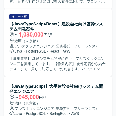
容】 証券会社向け店頭CFD導入案件において、フロントエ
ンド開発をご担当いただきます。FlutterおよびReactを用い
た画面実装を中心に、チームメンバーと連携しながら要件
に基づく機能開発や改修を行っていただきます。 【求める
リモート可
人物像】 システム開発経験が豊富で、Flutterでの開発経験
【Java/TypeScript/React】建設会社向け基幹シス
を活かして主体的に手を動かしていただける方を求めてお
テム開発案件
ります。Gitを用いたチーム開発フローに慣れており、コミ
1,080,000
〜
円/月
ュニケーションを取りながら課題解決に取り組める方が望
港区（東京都）
ましいです。金融ドメインへの学習意欲が高い方も歓迎い
フルスタックエンジニア
(業務委託・フリーランス)
たします。 【ポジションの魅力】 金融業界向けの証券シス
Java
・
PostgreSQL
・
React
・
AWS
テムに携わることで、FXやCFD、株取引といった専門的な
ドメイン知識を習得しながら、FlutterやReactを用いたフロ
【募集背景】 基幹システム開発に伴い、フルスタックエン
ントエンド開発スキルを高めていただけます。リードエン
ジニアを募集しています。 【作業内容】 要件定義から結合
ジニアやCI/CD構築など、上流や技術的リードにチャレンジ
テストまで一貫して対応していただきます。バックエンド
できる環境です。 【開発環境】 Flutter、React、Git を用い
およびフロントエンドの開発をご担当いただきます。 【求
たソースコード管理およびブランチ運用、コードレビュー
める人物像】 前向きにキャッチアップや技術向上に取り組
を取り入れたチーム開発環境です。CI/CD環境を構築・活用
める方を求めています。 【ポジションの魅力】 要件定義か
【Java/TypeScript】大手建設会社向けシステム開
しながら継続的なデリバリーを行っております。
ら結合テストまで、システム開発の一連の工程に携わるこ
発エンジニア
とができます。 【開発環境】 バックエンドは
945,000
〜
円/月
Java（SpringBoot）、フロントエンドは
港区（東京都）
TypeScript（React）、インフラはAWS、データベースは
フルスタックエンジニア
(業務委託・フリーランス)
PostgreSQLを使用します。
Java
・
PostgreSQL
・
SpringBoot
・
AWS