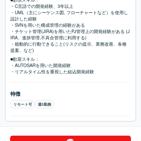
・C言語での開発経験、3年以上

・UML（主にシーケンス図, フローチャートなど）を使用し
設計した経験

・SVNを用いた構成管理の経験がある

・チケット管理(JIRA)を用いたPJ管理上の開発経験がある (J
IRA、進捗管理,不具合管理に利用する)

・能動的に行動できること(リスクの提示、業務改善、各種
提案、など)
■歓迎スキル：
・AUTOSARを用いた開発経験

・リアルタイム性を重視した組込開発経験
特徴
リモート可
週5勤務