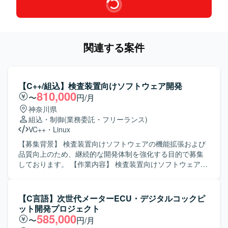
関連する案件
【C++/組込】検査装置向けソフトウェア開発
810,000
〜
円/月
神奈川県
組込・制御
(業務委託・フリーランス)
VC++
・
Linux
【募集背景】 検査装置向けソフトウェアの機能拡張および
品質向上のため、継続的な開発体制を強化する目的で募集
しております。 【作業内容】 検査装置向けソフトウェアの
基本設計から実装、テストまで一連の工程をご担当いただ
きます。組込ソフトウェアとしてデバイスやメモリ、カメ
ラなどハードウェアとの連携や制御を行う機能の開発を進
【C言語】次世代メーターECU・デジタルコックピ
めていただきます。 【求める人物像】 主体的に課題を発見
ット開発プロジェクト
し行動できる方、周囲と円滑にコミュニケーションを取り
585,000
〜
円/月
ながら開発を進められる方を求めております。 【ポジショ