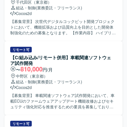
千代田区（東京都）
ンの魅力】 検査装置という専門性の高い領域で、組込開発
組込・制御
(業務委託・フリーランス)
スキルやマルチスレッドプログラミング、画像処理関連の
Cocos2d
技術などを実務を通じて習得・強化していただけます。上
流工程から一貫して関わることで、ソフトウェア全体の構
【募集背景】 次世代デジタルコックピット開発プロジェク
造理解も深めていただけます。 【開発環境】 C++および
トにおいて、機能拡張および品質向上を目的とした開発体
Visual Studioを用いた組込ソフトウェア開発環境での作業と
制強化のための募集となります。 【作業内容】 ハイブリッ
なります。Linux環境での開発やテスト環境構築、Qtや画像
ド4輪自動車向けメーターECUおよびデジタルコックピット
処理ライブラリなどを利用するケースもございます。
の組込みソフトウェア開発を行っていただきます。 次世代
デジタルコックピットのHMI領域において、TFT液晶画面へ
リモート可
のメーター類のグラフィック表示制御、ナビ連携による簡
【C/組み込み/リモート併用】車載関連ソフトウェ
易地図情報やマルチメディア連携情報の表示制御、入力
ア試作開発
IF（ステアリングスイッチ）やスマートデバイス連携機能
810,000
〜
円/月
の開発などを担当していただきます。また、各工程での品
中野区（東京都）
質担保業務にも携わっていただきます。 【求める人物像】
組込・制御
(業務委託・フリーランス)
車載領域や組込み開発に関心を持ち、仕様や制約条件を踏
Cocos2d
まえながら粘り強く開発に取り組める方を求めておりま
す。チームメンバーと連携しながら、自ら課題を抽出し改
【募集背景】 車載関連ソフトウェア試作開発において、車
善提案ができる方にご活躍いただけます。 【ポジションの
載ECUのファームウェアアップデート機能改修およびセキ
魅力】 次世代デジタルコックピットという先進的な領域
ュリティ強化対応を推進するための要員を募集しておりま
で、ドライバー向けの情報提示やエンタメ機能などユーザ
す。 【作業内容】 車載関連ソフトウェア開発に携わってい
ー体験に直結する機能開発に携わることができます。車載
ただきます。具体的には、車載ECUのファームウェアアッ
ネットワークや各種通信プロトコルに触れながら、組込み
プデート(リプログラミング)機能改修および、ファームアッ
リモート可