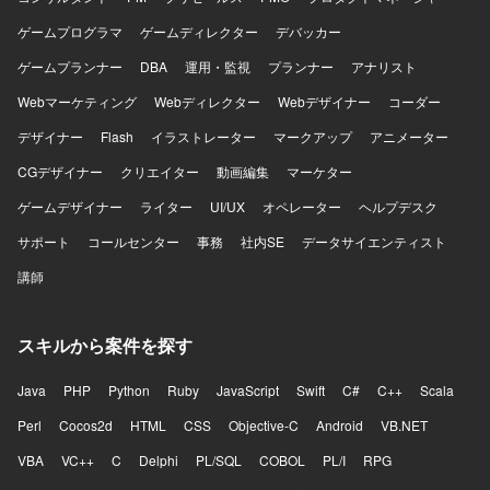
ゲームプログラマ
ゲームディレクター
デバッカー
ゲームプランナー
DBA
運用・監視
プランナー
アナリスト
Webマーケティング
Webディレクター
Webデザイナー
コーダー
デザイナー
Flash
イラストレーター
マークアップ
アニメーター
CGデザイナー
クリエイター
動画編集
マーケター
ゲームデザイナー
ライター
UI/UX
オペレーター
ヘルプデスク
サポート
コールセンター
事務
社内SE
データサイエンティスト
講師
スキルから案件を探す
Java
PHP
Python
Ruby
JavaScript
Swift
C#
C++
Scala
Perl
Cocos2d
HTML
CSS
Objective-C
Android
VB.NET
VBA
VC++
C
Delphi
PL/SQL
COBOL
PL/I
RPG