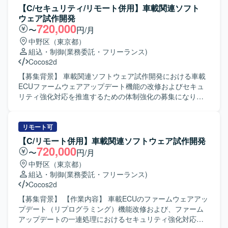
エンジニアとしての専門性を高めていただけます。 【開発
プデートの一連処理におけるセキュリティ強化対応
【C/セキュリティ/リモート併用】車載関連ソフト
環境】 開発言語はC言語を用い、対象製品は車載メーター
（ISO/SAE 21434対応）の作業を行っていただきます。既
ウェア試作開発
ECUとなります。通信プロトコルとしてCAN、LIN、車載
存の診断やリプロプログラムの改修、セキュリティ対応向
720,000
〜
円/月
Ethernetなどを使用し、V字開発モデルに基づいて開発を進
けライブラリの組み込みやポーティング、各種評価(単体、
中野区（東京都）
めております。
結合、システム)および設計書、テスト仕様書兼報告書、マ
組込・制御
(業務委託・フリーランス)
ニュアルなど各種ドキュメントの作成を実施していただき
Cocos2d
ます。 【求める人物像】 報告・連絡・相談および提案が適
切に行え、自身の進捗管理を主体的に行っていただける方
【募集背景】 車載関連ソフトウェア試作開発における車載
を求めております。RedmineやJIRAなどのツールを活用し
ECUファームウェアアップデート機能の改修およびセキュ
ながら、スピード感と責任感をもって業務に取り組み、周
リティ強化対応を推進するための体制強化の募集になりま
囲と円滑にコミュニケーションを図れる方を歓迎いたしま
す。 【作業内容】 車載関連ソフトウェア開発において、車
す。 【ポジションの魅力】 車載ECUのファームウェアアッ
載ECUのファームウェアアップデート(リプログラミング)機
プデートやセキュリティ強化といった車載分野の中核機能
能改修およびファームアップデートの一連処理におけるセ
リモート可
に携わることができ、ISO/SAE 21434に準拠したセキュリ
キュリティ強化対応をご担当いただきます。既存の診断機
【C/リモート併用】車載関連ソフトウェア試作開発
ティ対応の知見を深めていただけます。NonOS環境での組
能の対応、リプロプログラムの改修、セキュリティ対応向
720,000
〜
円/月
み込み開発やC言語によるファームウェア開発の経験を活か
けライブラリの組み込みやポーティング、各種評価(単体/結
中野区（東京都）
しつつ、アジャイル開発や各種評価、ドキュメント作成ま
合/システム)および各種ドキュメント作成(設計書/テスト仕
組込・制御
(業務委託・フリーランス)
で幅広い工程に関与できる環境です。 【開発環境】 C言語
様書兼報告書/マニュアル他)を実施いただきます。 【求め
Cocos2d
を用いたNonOS環境での組み込み開発を行います。
る人物像】 報告・連絡・相談および提案を主体的に行い、
RedmineやJIRAなどのプロジェクト管理ツールを利用し、
自身の進捗管理をしっかり行える方を求めています。スピ
【募集背景】 【作業内容】 車載ECUのファームウェアアッ
アジャイル開発の手法を取り入れて作業を進めていただき
ード感と責任感を持って業務に取り組み、コミュニケーシ
プデート（リプログラミング）機能改修および、ファーム
ます。
ョンを円滑に進められる方が望ましいです。 【ポジション
アップデートの一連処理におけるセキュリティ強化対応を