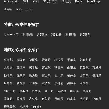
Actionscript
SQL
shell
アセンブラ
Go言語
Kotlin
TypeScript
R言語
Apex
Dart
特徴から案件を探す
リモート可
週1勤務
週2勤務
週3勤務
週4勤務
週5勤務
地域から案件を探す
東京都
大阪府
福岡県
愛知県
埼玉県
千葉県
神奈川県
北海道
青森県
岩手県
宮城県
秋田県
山形県
福島県
茨城県
栃木県
群馬県
新潟県
富山県
石川県
福井県
山梨県
長野県
岐阜県
静岡県
三重県
滋賀県
京都府
兵庫県
奈良県
和歌山県
鳥取県
島根県
岡山県
広島県
山口県
徳島県
香川県
愛媛県
高知県
佐賀県
長崎県
熊本県
大分県
宮崎県
鹿児島県
沖縄県
その他