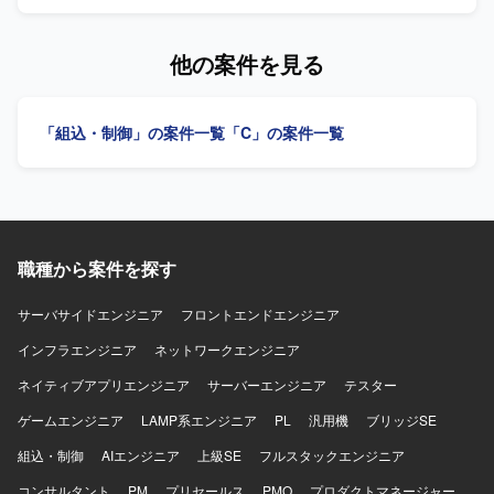
の魅力】 車載ECUのファームウェアアップデートやセキュ
行います。 既存診断・リプロプログラムの改修、セキュリ
リティ強化対応など、車載分野におけるコア技術に関わる
ティ対応向けライブラリの組み込み・ポーティング、各種
ことができます。NonOS環境での組み込み開発やC言語で
評価およびドキュメント作成を担当します。 【求める人物
他の案件を見る
の開発経験を活かしつつ、ISO/SAE 21434対応など車載セ
像】 報告・連絡・相談および提案を行い、自身の進捗を管
キュリティ分野の知見を深めることができます。 【開発環
理しながら、スピード感と責任感を持って業務に取り組め
境】 車載ECU向けNonOS環境でのC言語を利用した組み込
る方を求めています。 【ポジションの魅力】 車載ECUのフ
「組込・制御」の案件一覧
「C」の案件一覧
み開発環境を想定しています。RedmineやJIRA等を用いた
ァームウェアアップデートおよびセキュリティ強化に関す
アジャイル開発プロセスのもとで開発を行います。
る開発に携わることができます。 【開発環境】 NonOS環境
でC言語を用いた組み込み開発を行います。Redmine、
JIRA等を利用し、アジャイル開発で進めます。
職種から案件を探す
サーバサイドエンジニア
フロントエンドエンジニア
インフラエンジニア
ネットワークエンジニア
ネイティブアプリエンジニア
サーバーエンジニア
テスター
ゲームエンジニア
LAMP系エンジニア
PL
汎用機
ブリッジSE
組込・制御
AIエンジニア
上級SE
フルスタックエンジニア
コンサルタント
PM
プリセールス
PMO
プロダクトマネージャー