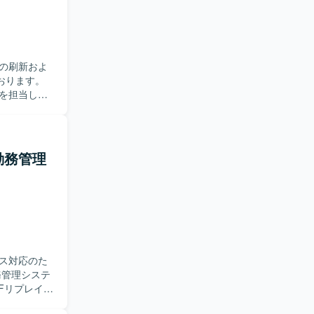
の刷新およ
おります。
を担当して
ーを実施し
レガシー技
きます。
ム内で実装
・勤務管理
技術タスク
応していけ
な改善活動
発に上流か
わること
。テックリ
ス対応のた
ジションで
Fリプレイス
では
す。要件や
クも併存してお