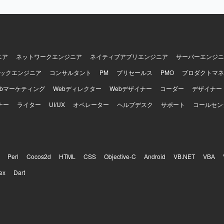
に携わることができます。パートナー企業との協業を通じて、コミュニ
を発揮しながら、テストフローやテストケースの改善に取り組んでいた
タ設定やテストドキュメント作成を行っていただきます。Perl等のスク
QLなどを用いたツール作成やDBアクセス作業の経験が活かせる環境です。
ニア
ネットワークエンジニア
ネイティブアプリエンジニア
サーバーエンジニ
ックエンジニア
コンサルタント
PM
プリセールス
PMO
プロダクトマネ
ebマーケティング
Webディレクター
Webデザイナー
コーダー
デザイナー
ナー
ライター
UI/UX
オペレーター
ヘルプデスク
サポート
コールセン
Perl
Cocos2d
HTML
CSS
Objective-C
Android
VB.NET
VBA
ex
Dart