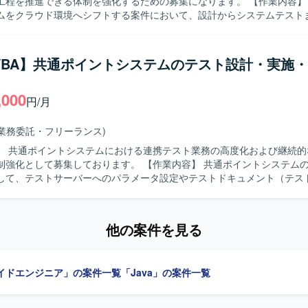
を推進できる体制を強化するための募集になります。 【作業内容】 オンプレの
ムをクラウド環境へシフトする案件において、設計からシステムテスト
当いただきます。既存システムの仕様を踏まえた設計書の作成や改訂、
装に関わるレビュー、システムテスト計画の立案およびテスト実施、結
改善提案などを行っていただきます。 【求める人物像】 医療システムの特
l/VBA】共通ポイントシステムのテスト設計・実施
ながら丁寧に設計やテストを進めていただける方を求めています。関係
ンを取りながら課題の整理や改善提案を主体的に行っていただける方が
,000
円/月
クラウドネイティブなアーキテクチャの知見や医療業務に関する理解を
設計からシステムテストまで一連の工程を経験できるため、上流から下
(業務委託・フリーランス)
【開発環境】 JavaによるWebアプリケーションバックエンド
】 共通ポイントシステムにおける連携テスト業務の高度化および継続的
とした環境で、クラウドとしてはAWSを利用する想定です。フロントエ
募集しております。 【作業内容】 共通ポイントシステムの連携テスト
を利用したシステムとの連携も想定されています。
して、テストサーバーへのパラメータ設定やテストドキュメント（テス
報告書等）の作成を行っていただきます。また、共通ポイントシステム
て、パートナー企業側のテスト担当者とのコミュニケーションによる進
バーログ確認、テストエビデンス確認を行っていただきます。さらに、
他の案件を見る
善として、既存連携テストフローやテストケースの改善、新規機能追加
いただきます。 【求める人物像】 能動的に動き、提案や立案を行い
を推進できる方を求めております。割り当てられた複数の作業に対して
イドエンジニア」の案件一覧
「Java」の案件一覧
く作業を進められる方を歓迎いたします。関係者との円滑なコミュニケ
衝をリードしていただける方が望ましいです。 【ポジションの魅力】 共通ポ
テムの連携テスト業務全般に関わることで、テスト設計から改善まで一