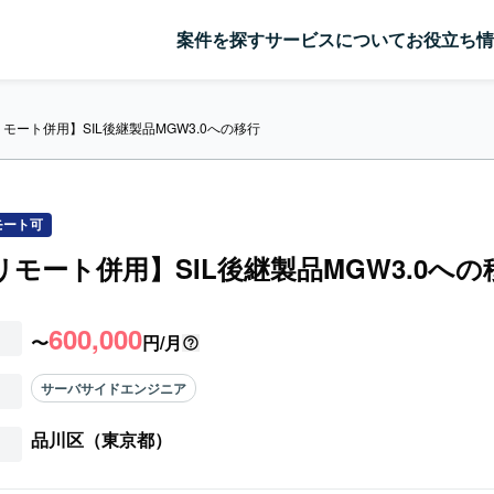
案件を探す
サービスについて
お役立ち情
/リモート併用】SIL後継製品MGW3.0への移行
モート可
a/リモート併用】SIL後継製品MGW3.0への
600,000
〜
円/月
サーバサイドエンジニア
品川区（東京都）