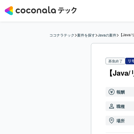
>
>
>
【Java
ココナラテック
案件を探す
Javaの案件
リ
募集終了
【Jav
報酬
職種
場所