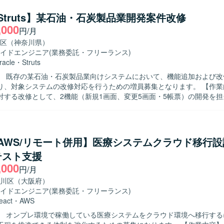
どの上流工程にも関与いただき、関連システムとの連携や仕様調整を行
な移行を進めながら開発を行っております。コミュニケーションおよび
Confluence、Jira、Miro、GitHub等のツールを利用しております。
a/Struts】某石油・石炭製品業開発案件改修
ます。5名以上のチーム開発体制の中で、周囲と連携しながら自律的に
,000
円/月
コミュニケーションを通じて品質向上に取り組める方が望ましいです。 【ポジ
】 生命保険業界向けのコアシステムに携わることで、業務知識とWeb
区（神奈川県）
キルの双方を高めていただけます。上流工程から開発・保守まで一気通
イドエンジニア
(業務委託・フリーランス)
件定義スキルや設計力を伸ばしやすい環境です。CJFリプレイス対応な
racle
・
Struts
経験も積むことができます。 【開発環境】 JavaおよびSpringBootを中
】 既存の某石油・石炭製品業向けシステムにおいて、機能追加および改
ebアプリケーション開発環境となっております。クラウド技術としてAW
、対象システムの改修対応を行うための増員募集となります。 【作業内容】 既存
あり、要件定義や基本設計など上流工程にも関わる機会がございます。
対する改修として、2機能（新規1画面、変更5画面・5帳票）の開発を
va／Struts／JSP／JavaScript／SVF／Oracleを用いた設計、実装
テストまでの一連の工程をご対応いただきます。既存仕様の把握や既存
追加開発なども含まれます。 【求める人物像】 自走して設計からテスト
きる方を求めております。既存システムの仕様を理解しながら粘り強く
a/AWS/リモート併用】医療システムクラウド移行
、関係者と円滑にコミュニケーションを取りながら業務を進められる方
テスト支援
近い業務システムの改修案件であり、画面
,000
開発を通じてフロントからバックエンドまで一連のWebアプリケーショ
円/月
ができます。既存システムの改善に関わることで、業務理解とレガシー
川区（大阪府）
ることができます。 【開発環境】 Java／Struts／JSP／JavaScript
イドエンジニア
(業務委託・フリーランス)
racleを中心としたWebアプリケーション環境で、Eclipseを利用した開
eact
・
AWS
】 オンプレ環境で稼働している医療システムをクラウド環境へ移行する