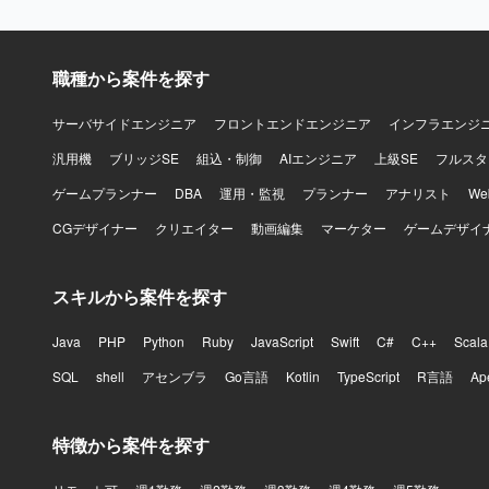
スに主体的
力や調整力
です。 【開発環境】 共通ポイントシステム向けのテストサーバー環境にて、DBアクセスによ
職種から案件を探す
るパラメー
VBA、S
サーバサイドエンジニア
フロントエンドエンジニア
インフラエンジ
汎用機
ブリッジSE
組込・制御
AIエンジニア
上級SE
フルスタ
ゲームプランナー
DBA
運用・監視
プランナー
アナリスト
W
CGデザイナー
クリエイター
動画編集
マーケター
ゲームデザイ
スキルから案件を探す
Java
PHP
Python
Ruby
JavaScript
Swift
C#
C++
Scala
SQL
shell
アセンブラ
Go言語
Kotlin
TypeScript
R言語
Ap
特徴から案件を探す