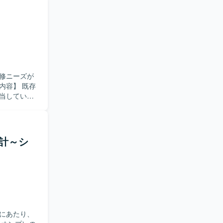
っていただ
情報共有に
動ける方、ド
シ
アプリケーシ
貫で関われ
ど、レガシー
修ニーズが
Sを利用す
担当していた
、単体テストか
コードの解
改修を進め
設計～シ
にマッチす
ン開発経験
環境でのモ
発となりま
にあたり、