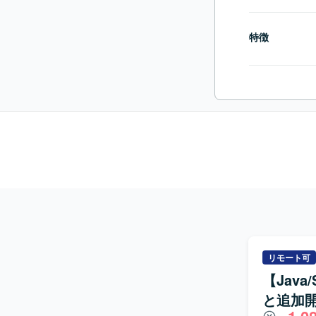
特徴
リモート可
【Jav
と追加