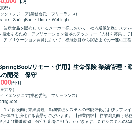
80,000
円/月
京都）
ックエンジニア
(業務委託・フリーランス)
racle
・
SpringBoot
・
Linux
・
Weblogic
】 健康食品を販売しているメーカー様において、社内通販業務システム
を推進するため、アプリケーション領域のテックリード人材を募集して
】 アプリケーション開発において、機能設計から試験までの一連の工程
す。Javaクラス設計や実装方式の検討・設計を行い、実装およびレビュ
ます。また、チームリードとして技術的な支援や実装レビューを行い、
からモダン技術スタックへの段階的な移行を伴う開発を推進していただ
物像】 テックリードやアプリケーションアーキテクト候補として、チー
a/SpringBoot/リモート併用】生命保険 業績管理
技術フォローが行える方を求めております。技術課題解決や高難易度の
ムの開発・保守
進めつつ、決断に至る経緯や結果をメンバーと共有しながら、一緒に対
,000
しております。現行システムのあるべき姿を見据えた改善提案や継続的
円/月
組める方にご活躍いただきたいと考えております。 【ポジションの魅力】 モダ
東京都）
タックを活用しながら、大規模な社内通販業務システムの刷新・追加開
イドエンジニア
(業務委託・フリーランス)
とができます。レガシー環境からモダン環境への移行プロジェクトに関
pringBoot
ケーションアーキテクチャ設計や技術選定の経験を積むことができます
】 生命保険向け業績管理・勤務管理システムの機能強化およびリプレイ
チームを牽引しつつ、技術面での意思決定や改善活動をリードできるポ
強化する背景がございます。 【作業内容】 営業職員向け勤務管理システ
発および機能改修、保守対応をご担当いただきます。既存システムのCJ
コンテナ・クラウド技術を活用した開発を行っております。現行システム
、設計・開発・テスト・リリースまで一連の工程に携わっていただきま
、Weblogic、JavaEE、Swing、OracleDBといったレガシー技術スタッ