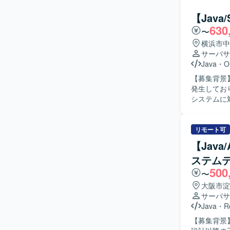
基本設計な
り、段階的
きます。 【求める人物像】 長期的な参画を前提に、主体的に課題発見・改善提案ができる方を
はSlack、
【Jav
求めており
630
〜
キュメントや
ョンの魅力
横浜市中
ョン開発ス
サーバサ
るため、要
Java
・
O
からモダン環境への移行
【募集背景
心としたW
発生しており
る可能性が
システムに
だきます。Ja
らシステム
析、帳票周りの修正・
リモート可
まで対応で
【Jav
られる方や
ステム
るポジションです。 【ポジションの魅力】 基幹系に
500
および帳票
〜
を積むこと
大阪市淀
ダナイズに向けた知見を高め
サーバサ
／SVF／O
Java
・
R
す。
【募集背景