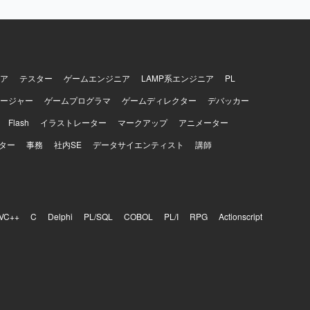
ケーション
だける環境
リプト言語や
ア
テスター
ゲームエンジニア
LAMP系エンジニア
PL
ージャー
ゲームプログラマ
ゲームディレクター
デバッカー
Flash
イラストレーター
マークアップ
アニメーター
ター
事務
社内SE
データサイエンティスト
講師
VC++
C
Delphi
PL/SQL
COBOL
PL/I
RPG
Actionscript