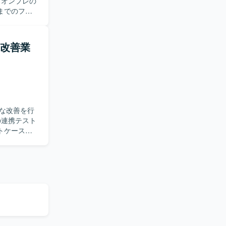
までのフェ
クラウド環
果に基づく
・改善業
者とコミュ
望ましいで
深めていた
流まで幅広
な改善を行
ンドでは
トケース、
連携テスト
捗管理や、
連携テスト
時のテスト
優先度を付
ーションを
連のプロセ