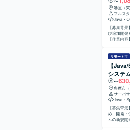
1,0
〜
港区（東
フルスタ
Java
・
O
【募集背景
び追加開発
【作業内容
いただきま
ていただき
術スタック
リモート可
【求める人
【Jav
レビューや
システ
を主体的に
630
る方を想定
〜
に前向きに取り
多摩市（
ンな技術ス
サーバサ
ら関わるこ
Java
・
S
で、アプリ
【募集背景
ードとして
め、開発・保守体制を
す。 【開発環境】 Java17、SpringBoot3などのモダン技術スタックを中心に、DockerやAWS
ムの新規開
ECS等の
対応として
Java6/8