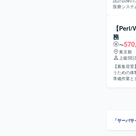
設計以降の工程
医療システ
ーズをご担
境向けの実
不具合の洗い出しや
【Per
性を意識し
務
ニケーショ
570
す。 【ポジションの魅力】 医療領域のシステムをクラウド環境へ移行するプロジェクトに携わ
〜
ることで、
東京都
だけます。
上級SE
いスキルを磨いていただけます。 
【募集背景
開発を中心
うための体制強化として
React
準備作業と
テスト進捗
の実施とし
テストサー
フローの改
ケース策定なども担当して
ながら業務
「サーバサ
け、効率良
通じて、調整や折
イントシス