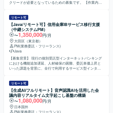
衝・調整を円滑に行える高いコミュニケーション能力をお
クリードが必要となっているための募集です。 【作業内
持ちの方にマッチするポジションです。 【ポジションの魅
容】 3チームの全体進捗管理およびリソース調整を行ってい
力】 社内システムやアプリのバージョンアップを通じて、
ただきます。 ユーザーとの要件定義および折衝を担当して
業務効率化や事業成長に直結するプロジェクトに上流工程
いただきます。 コードレビューを含む技術的な品質管理を
リモート可
から関わることができます。 複数のステークホルダーと協
行っていただきます。 テストシナリオの策定・管理を実施
【Java/リモート可】信用金庫IBサービス移行支援
働しながら、要件整理から推進まで一貫して携わること
していただきます。 【求める人物像】 技術とマネジメント
（中継システムPM）
で、ビジネス理解とプロジェクトマネジメントスキルの双
の両面からプロジェクトをリードできる方を求めていま
1,350,000
〜
円/月
方を高められる環境です。 【開発環境】 Webシステムおよ
す。 複数チームと円滑にコミュニケーションを取りなが
大田区（東京都）
びスマートフォンアプリケーションを対象としたプロジェ
ら、課題解決に主体的に取り組める方を歓迎いたします。
PM
(業務委託・フリーランス)
クト環境となります。
【ポジションの魅力】 大規模な基幹システム開発におい
Java
て、3チームを横断するPM兼テックリードとして上流から
品質管理まで一貫して関わることができます。 PHPやGoを
【募集背景】 現行の個別受託型インターネットバンキング
中心とした技術スタックに加え、モダンなインフラ環境に
における機能追加遅延、人材確保の困難、委託単価上昇と
も触れながら、技術的リードとマネジメント経験を同時に
いった課題を背景に、全行で利用するサービス型インター
積むことができます。 【開発環境】 言語：PHP、Go、
ネットバンキング基盤への移行プロジェクトが進行してお
TypeScript フレームワーク：Gin、GORM、Node.js、
ります。その中で中継およびファイル連携領域の統括マネ
React.js データベース：Aurora（PostgreSQL） インフラ／
ジメントを担う人材が必要となっております。 【作業内
リモート可
ツール：AWS、Terraform、GitHub、NewRelic、Docker
容】 中継システムおよびファイル連携機能を中心に、試験
【生成AI/フルリモート】音声認識AIを活用した会
工程の推進および統括マネジメントをご担当いただきま
議内容リアルタイム文字起こし基盤の構築
す。具体的には、仕様や既存資産との整合性を踏まえた課
1,080,000
〜
円/月
題抽出とリスク分析、SSCや複数の委託先、内部部門との
日本国外
仕様調整および要件確定、進捗および品質管理全般、委託
PM
(業務委託・フリーランス)