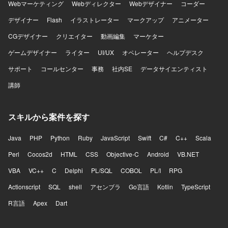
Webマーケティング
Webディレクター
Webデザイナー
コーダー
デザイナー
Flash
イラストレーター
マークアップ
アニメーター
CGデザイナー
クリエイター
動画編集
マーケター
ゲームデザイナー
ライター
UI/UX
オペレーター
ヘルプデスク
サポート
コールセンター
事務
社内SE
データサイエンティスト
講師
スキルから案件を探す
Java
PHP
Python
Ruby
JavaScript
Swift
C#
C++
Scala
Perl
Cocos2d
HTML
CSS
Objective-C
Android
VB.NET
VBA
VC++
C
Delphi
PL/SQL
COBOL
PL/I
RPG
Actionscript
SQL
shell
アセンブラ
Go言語
Kotlin
TypeScript
R言語
Apex
Dart