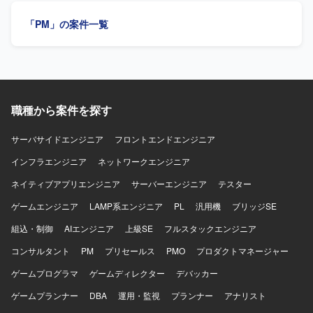
境】 既存資産としてCおよびJavaで実装されたシステムが
盤を構築していきます。
理、仕様整理や不明点の確認、論点整理、元請への報告、
稼働しており、これらの資産を理解したうえで新機能の受
「PM」の案件一覧
関係者調整、他チームや関連部署との横断調整、各種資料
け入れや試験工程の推進を行っていただきます。
作成などを行っていただきます。 【求める人物像】 複数部
門・複数組織が関わる大規模案件の中で、主体的に論点を
整理しながら関係者と円滑にコミュニケーションを取り、
自走してプロジェクトを推進できる方を求めております。
また、業務システム開発における一連の工程を理解し、ド
職種から案件を探す
キュメント作成を通じて情報をわかりやすく整理できる方
が望ましいです。 【ポジションの魅力】 省庁向けの大規模
申請システムという社会的インパクトの大きい案件に参画
サーバサイドエンジニア
フロントエンドエンジニア
いただけます。利用者増加に伴う業務課題の解決に直結す
インフラエンジニア
ネットワークエンジニア
るシステム開発の中核を担えるため、上流からのプロジェ
クトマネジメント経験を積むことができます。複数本部に
ネイティブアプリエンジニア
サーバーエンジニア
テスター
よる合同開発体制のもとで、横断的な調整力やマネジメン
ゲームエンジニア
トスキルを高められる環境です。 【開発環境】 Flutter、
LAMP系エンジニア
PL
汎用機
ブリッジSE
Java、TypeScript、SpringBoot、PostgreSQL、React、
組込・制御
AIエンジニア
上級SE
フルスタックエンジニア
AWS などを用いた環境での開発となります。
コンサルタント
PM
プリセールス
PMO
プロダクトマネージャー
ゲームプログラマ
ゲームディレクター
デバッカー
ゲームプランナー
DBA
運用・監視
プランナー
アナリスト