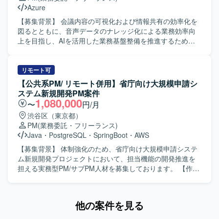
会社の統制と差異分析・是正対応などを実施していただき
Azure
ます。また、週次・月次でのステークホルダー報告、部門
横断の仕様調整およびインパクト分析、既存資産の理解と
【募集背景】 会議内容の可視化および情報共有の効率化を
新機能受け入れに向けた調整を担っていただきます。開発
図るとともに、音声データのナレッジ化による業務効率向
作業を行うのではなく、PL〜PMとして試験工程を中心にプ
上を目指し、AIを活用した業務基盤整備を推進するための
ロジェクト推進をリードしていただきます。 【求める人物
プロジェクトとなります。 【作業内容】 Zoom会議にBotが
像】 金融系の大規模プロジェクトにおいて、現場に密着し
自動参加し、会議音声をリアルタイムで文字起こしする基
て泥臭く柔軟に動きながら推進できる方を求めておりま
盤の構築を行います。文字起こし結果を掲示板へ連携する
リモート可
す。複数の委託先や関係部門との間で主体的にコミュニケ
仕組みを設計・推進していただきます。将来的なナレッジ
【公共系PM/ リモート併用】省庁向け大規模申請シ
ーションを取り、課題を自ら抽出し、関係者を巻き込みな
化、検索、分析機能への展開を見据えたアーキテクチャ検
ステム新規開発PM案件
がら解決に導ける方が望ましいです。全体最適の視点を持
討や要件整理も実施していただきます。プロジェクト全体
1,080,000
〜
円/月
ち、スケジュールやリソース、品質の状況を踏まえて現実
の推進、顧客折衝、進捗・課題・リスク管理を担っていた
渋谷区（東京都）
的な判断を行い、試験工程の安定運営に責任感を持って取
だきます。 【求める人物像】 関係部門との調整を主体的か
PM
(業務委託・フリーランス)
り組んでいただける方がフィットいたします。 【ポジショ
つ円滑に進められる方を求めています。技術トレンドやAI
Java
・
PostgreSQL
・
SpringBoot
・
AWS
ンの魅力】 金融機関向けの長期かつ大規模なインターネッ
関連の新しい取り組みに関心を持ち、自ら情報収集しなが
トバンキング移行プロジェクトにおいて、中継およびファ
らプロジェクトをリードできる方が望ましいです。 【ポジ
【募集背景】 体制強化のため、省庁向け大規模申請システ
イル連携という中核領域のマネジメントを担うことができ
ションの魅力】 音声認識AIや生成AIを活用した基盤構築を
ム新規開発プロジェクトにおいて、担当機能の開発推進を
ます。統括責任者や複数のパートナー企業と連携しなが
通じて、業務でのAI活用の在り方を企画段階から形にして
担える実務型PM/サブPM人材を募集しております。 【作業
ら、5〜6名程度のチームの中でリーダー相当として試験工
いく経験を積むことができます。将来的なナレッジ化・分
内容】 省庁向けの大規模申請システム新規開発において、
程を主導できるため、大規模プロジェクトでの推進力や調
析基盤への展開も見据えたプロジェクトのため、上流から
申請受付に関わるシステム領域の設計・開発推進をご担当
整力をさらに高めていただけます。現場に近い立場で課題
一貫した推進経験を得られる環境です。 【開発環境】
いただきます。利用者増加に伴う手続負荷の軽減と業務効
他の案件を見る
解決に取り組みながら、金融領域での実務推進型PM/PLと
Zoomや音声認識AI、生成AIを組み合わせ、クラウドサービ
率化を目的としたシステムの開発を進めていただきます。
してのキャリアを強化できるポジションです。 【開発環
ス（Azure想定、AWS想定）上でリアルタイム文字起こし基
具体的には、担当機能の開発推進、進捗・課題・リスク管