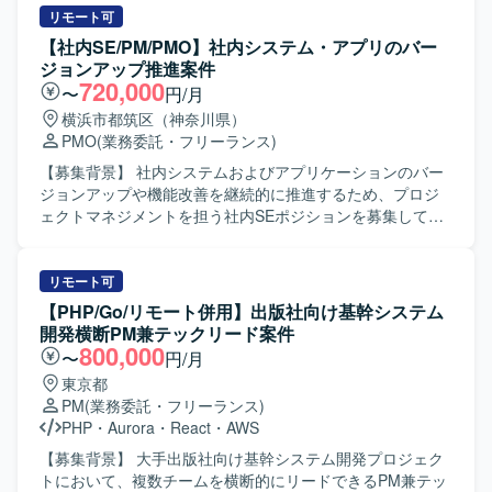
リモート可
【社内SE/PM/PMO】社内システム・アプリのバー
ジョンアップ推進案件
720,000
〜
円/月
横浜市都筑区（神奈川県）
PMO
(業務委託・フリーランス)
【募集背景】 社内システムおよびアプリケーションのバー
ジョンアップや機能改善を継続的に推進するため、プロジ
ェクトマネジメントを担う社内SEポジションを募集してお
ります。 【作業内容】 社内SEとして、業務部門とシステム
ベンダーの間に立ち、要件調整、課題管理、スケジュール
管理、リスク管理などプロジェクトマネジメント全般を担
リモート可
当して頂きます。 具体的には、RFIやRFPの作成、WBSの
【PHP/Go/リモート併用】出版社向け基幹システム
作成・更新、進捗の可視化や課題・リスクの洗い出しおよ
開発横断PM兼テックリード案件
び対策立案を行って頂きます。 また、プロジェクトメンバ
800,000
〜
円/月
ーとなる社内人員に対して、助言やフォローを行いなが
東京都
ら、関係者を巻き込みつつプロジェクトを推進して頂きま
PM
(業務委託・フリーランス)
す。 【求める人物像】 PJ推進のために5W1Hを明確に示
PHP
・
Aurora
・
React
・
AWS
し、自ら考えて行動に移せる方を求めております。 指示待
ちではなく、リーダーとして主体的かつ前向きに動けるタ
【募集背景】 大手出版社向け基幹システム開発プロジェク
イプの方を歓迎いたします。 ベンダーや社内各部門との折
トにおいて、複数チームを横断的にリードできるPM兼テッ