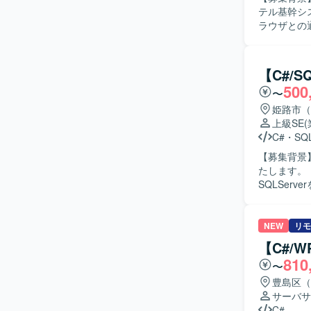
テル基幹シス
ラウザとの
開発も担当していただきます。 【求
テル基幹シ
す。 【ポジションの魅力】 ホテル基幹システムの中核となる機能開発に携わることができ、多
【C#/
様な要件追加
500
〜
C#, PHP, W
姫路市（
上級SE
C#
・
SQL
【募集背景
たします。 【作業内容】 リースパッケージ改修案件において、基本設計・詳細設計、C#および
SQLSe
ルのプログ
る人物像】
きる方を求
NEW
リモ
たポジションです。 【ポジションの魅力】 パッケー
【C#/
程を経験で
810
〜
業務に関するドメイン
したリース
豊島区（
サーバサ
C#