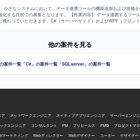
】 小さなシステムにおいて、データ連携ツールの機能追加および改修を
での募集となります。 【作業内容】 データ連携するツールの機能追加
に携わっていただきます。C#（サーバーサイド）およびWPF（フロン
計から結合テストまで一連の工程をご担当いただきます。 【求める人物像】 基
の工程を主体的に進められる方、自ら課題を発見し改善提案ができる方
ニケーションを取りながら開発を進められる方を求めております。 【ポジション
他の案件を見る
小規模なシステムであるため、上流工程から結合テストまで幅広い工程に
#およびWPFを用いたサーバーサイド・フロントエンド双方のスキルを
験を積むことができます。 【開発環境】 C#を用いたサーバーサイド開発
」の案件一覧
「C#」の案件一覧
「SQLserver」の案件一覧
Fを用いたフロントエンド開発を行っていただきます。アーキテクチャと
del-View-ViewModel)パターンを採用した構成となります。
ニア
ネットワークエンジニア
ネイティブアプリエンジニア
サーバーエンジニ
ックエンジニア
コンサルタント
PM
プリセールス
PMO
プロダクトマネ
ebマーケティング
Webディレクター
Webデザイナー
コーダー
デザイナー