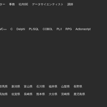
ター
事務
社内SE
データサイエンティスト
講師
VC++
C
Delphi
PL/SQL
COBOL
PL/I
RPG
Actionscript
群馬県
新潟県
富山県
石川県
福井県
山梨県
長野県
高知県
佐賀県
長崎県
熊本県
大分県
宮崎県
鹿児島県