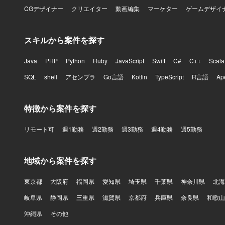
CGデザイナー
クリエイター
動画編集
マーケター
ゲームデザイ
スキルから案件を探す
Java
PHP
Python
Ruby
JavaScript
Swift
C#
C++
Scala
SQL
shell
アセンブラ
Go言語
Kotlin
TypeScript
R言語
Ap
特徴から案件を探す
リモート可
週1勤務
週2勤務
週3勤務
週4勤務
週5勤務
地域から案件を探す
東京都
大阪府
福岡県
愛知県
埼玉県
千葉県
神奈川県
北海
岐阜県
静岡県
三重県
滋賀県
京都府
兵庫県
奈良県
和歌山
沖縄県
その他