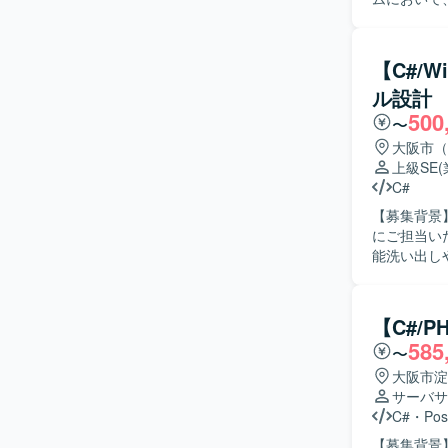
バー側をC
す。 【求める人物像】 Reactの実装難易度が高い状況のため、Reactを中心としたフロントエン
ド開発に強
【C#/
方、技術レ
ル設計
若くて真面
500
す。 【ポジションの魅力】 ReactとC#を用いたWebシステム開発において、フロントエンドと
〜
サーバーサ
大阪市（
当エンジニア
上級SE
境】 フロン
C#
Webシス
【募集背景
にご担当いただける方を
能洗い出し
行い、現行
開発までをご
物像】 P
【C#/
を円滑に行っていただ
585
〜
らGUIの
フェーズにも
大阪市淀
境】 C#／
サーバサ
C#
・
Pos
【募集背景】