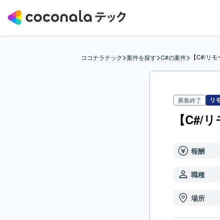
>
>
>
【C#/リ
ココナラテック
案件を探す
C#の案件
リ
募集終了
【C#/
報酬
職種
場所