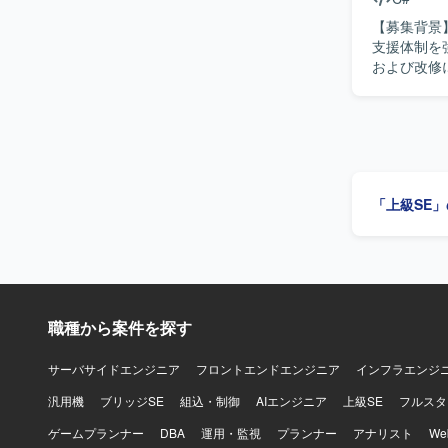
【募集背景
支援体制を強化する目的
および改修
用いて、基本設
本設計以降
円滑にコミュ
の魅力】 
ができ、C
設計力や品質向上の経
「上級SE
およびWP
MVVM(Mo
職種から案件を探す
サーバサイドエンジニア
フロントエンドエンジニア
インフラエンジ
汎用機
ブリッジSE
組込・制御
AIエンジニア
上級SE
フルスタ
ゲームプランナー
DBA
運用・監視
プランナー
アナリスト
W