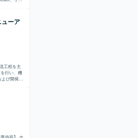
いただきま
プできる
ニューア
の方です。
迎いたしま
フォロー担
環
を利用した
流工程を主
および開発を
モック画面
ニケーション
完了後は製造
環
。