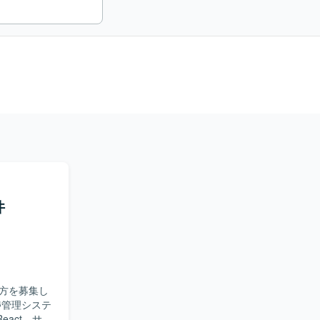
件
方を募集し
act、サー