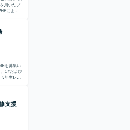
tを用いたブ
HPによる
めていま
発
SEを募集い
。3年生レベ
【求め
善提案がで
にマッチし
改修支援
す。リース