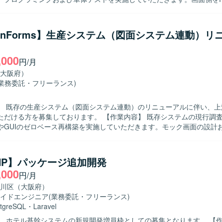
#で実装されたWebシステムの機能追加や改修、品質確認などを行って
みをお持ちの方を求めております。技術に対して前向きにキャッチアッ
WinForms】生産システム（図面システム連動）リ
ビューに対しても折れずに改善に取り組めるメンタル面の強さをお持ち
目なメンバーと協調しながら、自律的に手を動かしていただける方を歓
,000
円/月
イド双方の実装経験を積むことができます。技術水準の高いリーダーや
大阪府）
と共に開発を行うことで、コード品質や設計力の向上が期待できます。 【開発
(業務委託・フリーランス)
トエンドにReact、サーバーサイドにC#、データベースにSQL Server
テムとなります。
】 既存の生産システム（図面システム連動）のリニューアルに伴い、上
募集しております。 【作業内容】 既存システムの現行調査を行い、機
やGUIのゼロベース再構築を実施していただきます。モック画面の設計
システム（C#／WinForms）の調査分析を通じて基本設計、詳細設計、
担当いただきます。設計完了後は製造フェーズへ移行する想定です。 【求める人
Gとしての実装よりも上流工程の経験を得意とし、顧客折衝を含むコミュ
PHP】パッケージ追加開発
ける方を求めております。 【ポジションの魅力】 現行システムの分析か
,000
円/月
ゼロベース再構築まで一連の上流工程に携わることができ、設計フェーズ
関わることで、上流から下流まで一貫した経験を積むことができます。 【開発
川区（大阪府）
WinFormsを用いたシステムの現行解析およびモック画面開発を行います
イドエンジニア
(業務委託・フリーランス)
tgreSQL
・
Laravel
 ホテル基幹システムの新規開発増員枠としての募集となります。 【作業内容】 ホ