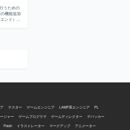
行うための
トエンド）を
、関係者と
関わること
活かしつつ、
して
ア
テスター
ゲームエンジニア
LAMP系エンジニア
PL
ージャー
ゲームプログラマ
ゲームディレクター
デバッカー
Flash
イラストレーター
マークアップ
アニメーター