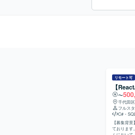
リモート可
【Rea
500
〜
千代田区
フルスタ
C#
・
SQL
【募集背景
ております。 【作業内容】 工事の見積から請求まで一連の流れを管理する工事進
ムにおいて