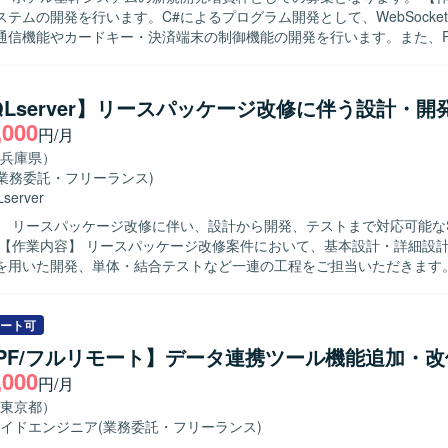
テムの開発を行います。C#によるプログラム開発として、WebSocke
通信機能やカードキー・決済端末の制御機能の開発を行います。また、P
める人物像】 C#とPHPの両方での開発に柔軟に対応し、ホ
ステムの機能追加や要件追加にも主体的に取り組んでいただける方を求
SQLserver】リースパッケージ改修に伴う設計・開
を通じてC#およびPHPでの開発経験を幅広く積むことができます。 【開発環境】
,000
円/月
ebSocket, Laravel, Vue3, PostgreSQL
兵庫県）
(業務委託・フリーランス)
server
】 リースパッケージ改修に伴い、設計から開発、テストまで対応可能な
rverを用いた開発、単体・結合テストなど一連の工程をご担当いただきます
ラマを取りまとめながら、品質を担保した開発推進を行っていただきます。 
 周囲と円滑にコミュニケーションを取りながら、能動的に課題抽出や改
めております。メンバーをリードし、状況に応じて柔軟に立ち回れる方
ート可
ジ改修における上流から下流まで一連の工
WPF/フルリモート】データ連携ツール機能追加・
きるため、設計スキルとマネジメントスキルの双方を高めていただけま
,000
円/月
知識も習得することができます。 【開発環境】 C#、SQLServerを中心と
パッケージシステムの開発環境となります。
東京都）
イドエンジニア
(業務委託・フリーランス)