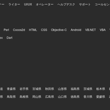
ナー
ライター
UI/UX
オペレーター
ヘルプデスク
サポート
コールセン
Perl
Cocos2d
HTML
CSS
Objective-C
Android
VB.NET
VBA
ex
Dart
道
青森県
岩手県
宮城県
秋田県
山形県
福島県
茨城県
栃木県
県
鳥取県
島根県
岡山県
広島県
山口県
徳島県
香川県
愛媛県