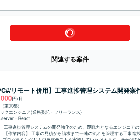
関連する案件
ct/C#/リモート併用】工事進捗管理システム開発案
,000
円/月
（東京都）
ックエンジニア
(業務委託・フリーランス)
server
・
React
】 工事進捗管理システムの開発強化のため、即戦力となるエンジニアの
捗管理システ
、プログラミングおよび単体テストを実施していただきます。画面側をRe