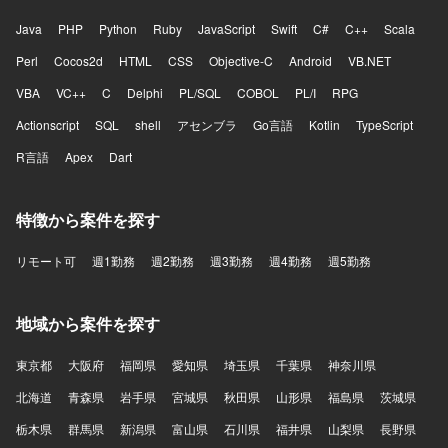
Java
PHP
Python
Ruby
JavaScript
Swift
C#
C++
Scala
Perl
Cocos2d
HTML
CSS
Objective-C
Android
VB.NET
VBA
VC++
C
Delphi
PL/SQL
COBOL
PL/I
RPG
Actionscript
SQL
shell
アセンブラ
Go言語
Kotlin
TypeScript
R言語
Apex
Dart
特徴から案件を探す
リモート可
週1勤務
週2勤務
週3勤務
週4勤務
週5勤務
地域から案件を探す
東京都
大阪府
福岡県
愛知県
埼玉県
千葉県
神奈川県
北海道
青森県
岩手県
宮城県
秋田県
山形県
福島県
茨城県
栃木県
群馬県
新潟県
富山県
石川県
福井県
山梨県
長野県