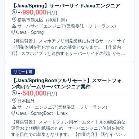
タイトルのバックエンド領域において、機能追加や改善対
【Java/Spring】サーバーサイドJavaエンジニア
応、運用上の各種対応などを担当していただきます。 【求
990,000
〜
円/月
める人物像】 新しい技術やツールに積極的に触れ、自発的
横浜市鶴見区（神奈川県）
にキャッチアップしていく姿勢をお持ちの方を求めていま
サーバサイドエンジニア
(業務委託・フリーランス)
す。また、他職種とも連携しながら、チームでサービスを
Java
・
Spring
育てていく意識をお持ちの方が望ましいです。 【ポジショ
ンの魅力】 超大型IPの新規プロジェクトにおいて、マルチ
【募集背景】 スマホアプリ開発業務におけるサーバーサイ
プラットフォーム展開・3Dゲームタイトルのバックエンド
ド開発体制を強化するための募集となります。 【作業内
開発に携わることができます。高トラフィックなゲームサ
容】 スマホアプリと連携するサーバーサイドの設計から製
ービスの開発・運用に関わることで、スケーラビリティや
造、テストまで一貫してご対応いただきます。 RestAPIの
信頼性を意識した設計・実装の経験を積むことができま
設計・実装や既存Javaコードのリファクタリングを行って
す。 【開発環境】 インフラとして AWS / GCP などのパブ
いただきます。 Git/GitHubを用いたチーム開発環境下で、
リモート可
リッククラウドを利用し、開発言語は Go を採用していま
レビューやソース管理を行いながら開発を進めていただき
【Java/SpringBoot/フルリモート】スマートフォ
す。Claude Code、Codex、GitHub Copilot、Cursor などの
ます。 Dockerを用いたサーバーサイドアプリケーションの
ン向けゲームサーバエンジニア案件
AI系ツールも活用しながら開発を進めていきます。
コンテナ環境構築や動作確認を実施していただきます。
540,000
〜
円/月
【求める人物像】 設計からテストまで主体的に対応できる
日本国外
方を求めております。 チームメンバーとコミュニケーショ
サーバーエンジニア
(業務委託・フリーランス)
ンを取りながら開発を進められる方を歓迎いたします。 既
Java
・
SpringBoot
・
Linux
存コードの改善やリファクタリングに前向きに取り組める
方ですと望ましいです。 【ポジションの魅力】 サーバーサ
【募集背景】 スマートフォン用ゲームタイトルの継続的な
イド開発の上流から下流まで一貫して携わることができ、
運営および機能拡張のため、サーバエンジニア体制を強化
設計力・実装力ともに経験を積んでいただけます。
する目的での募集となります。 【作業内容】 既存イベント