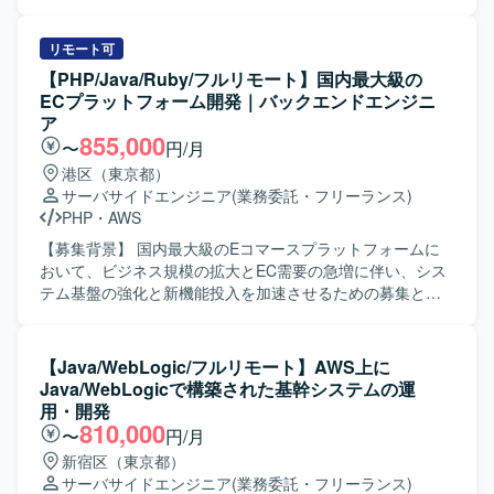
RestAPIやDockerなどモダンなサーバーサイド技術を活かし
や機能の運用として、ゲーム内スキル開発や既存機能・イ
つつ、継続的な改善にも関わっていただけます。 【開発環
ベントの改善対応を行っていただきます。また、企画部門
境】 JavaおよびSpring Frameworkを用いたサーバーサイド
の要望を受けてゲーム内の各イベントやキャンペーンペー
リモート可
開発を行います。 Git/GitHubによるバージョン管理のも
ジ等の改修対応を行います。QAで検出されたバグの調査・
【PHP/Java/Ruby/フルリモート】国内最大級の
と、Dockerを利用したコンテナ環境で開発・テストを実施
修正や、ユーザーからの問い合わせがあった箇所に対する
ECプラットフォーム開発｜バックエンドエンジニ
いたします。
調査・修正も担当していただきます。 非定常業務として
ア
は、ゲーム内新機能や新イベントの開発を行っていただき
855,000
〜
円/月
ます。開発環境の改善として、デバッグツールの新機能の
港区（東京都）
開発や管理ツールの新機能実装および既存機能の改修を行
サーバサイドエンジニア
(業務委託・フリーランス)
います。さらに、ゲーム内イベントや販売物に関するデー
PHP
・
AWS
タ集計ツールの作成や、新規開発におけるデータ投入ツー
ルの作成も担当していただきます。インフラの保守・運用
【募集背景】 国内最大級のEコマースプラットフォームに
管理として、セキュリティ脆弱性への対応および対策の実
おいて、ビジネス規模の拡大とEC需要の急増に伴い、シス
施、OS・ミドルウェアの定期アップデートおよびパッチ適
テム基盤の強化と新機能投入を加速させるための募集とな
用、サーバー負荷に応じたリソース調整およびインスタン
ります。 【作業内容】 Webアプリケーションの設計・実
ス最適化も行っていただきます。 【求める人物像】 コミュ
装・リリースをご担当いただきます。 バックエンド開発を
ニケーションを取りながらユーザ思考でのものづくりがで
中心に、機能開発の一気通貫したプロセスを担当していた
【Java/WebLogic/フルリモート】AWS上に
きる方を求めています。既存の枠組みを壊してでも、より
だきます。 ご経験や志向性に応じてフロントエンド領域も
Java/WebLogicで構築された基幹システムの運
良い形に持っていく気概がある方を歓迎いたします。推進
お任せいたします。 ユーザーフィードバックに基づく機能
用・開発
力や積極性があり、受け身の姿勢にならない方、工数と効
改善やUX向上に取り組んでいただきます。 本番環境のエラ
810,000
〜
円/月
果のバランスを取れる方にマッチするポジションです。
ー監視やパフォーマンスチューニングを行っていただきま
新宿区（東京都）
【ポジションの魅力】 運営中のスマートフォン用ゲームタ
す。 日常的なリファクタリングを実施していただきます。
サーバサイドエンジニア
(業務委託・フリーランス)
イトルに深く関わりながら、機能改善から新機能開発、イ
クラウドサービス（AWS/GCP等）の活用やコンテナ化な