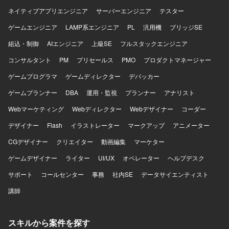
ビス（AWS/GCP等）を活用し、コンテナ化など技術ドリブ
金の流れを支える売上分配基幹システムに携わることで、
ネイティブアプリエンジニア
サーバーエンジニア
テスター
ンな開発環境が整備されています。
ビジネスの根幹を支えるやりがいを感じていただけます。
10年以上運用されている大規模システムの既存仕様を正確
ゲームエンジニア
LAMP系エンジニア
PL
汎用機
ブリッジSE
に読み解きながら改修していく経験を積むことができ、PL
組込・制御
AIエンジニア
上級SE
フルスタックエンジニア
ポジションでは技術とマネジメントの両面でスキルを伸ば
せます。長期前提で運用保守や他案件へのスライドの可能
コンサルタント
PM
プリセールス
PMO
プロダクトマネージャー
性もあり、腰を据えて継続的に関わっていただける環境で
ゲームプログラマ
す。 【開発環境】 言語はJavaを使用し、ミドルウェアに
ゲームディレクター
デバッカー
WebLogic、インフラにAWS、データベースにOracleDBを
ゲームプランナー
DBA
運用・監視
プランナー
アナリスト
利用した環境です。
Webマーケティング
Webディレクター
Webデザイナー
コーダー
デザイナー
Flash
イラストレーター
マークアップ
アニメーター
CGデザイナー
クリエイター
動画編集
マーケター
ゲームデザイナー
ライター
UI/UX
オペレーター
ヘルプデスク
サポート
コールセンター
事務
社内SE
データサイエンティスト
講師
スキルから案件を探す