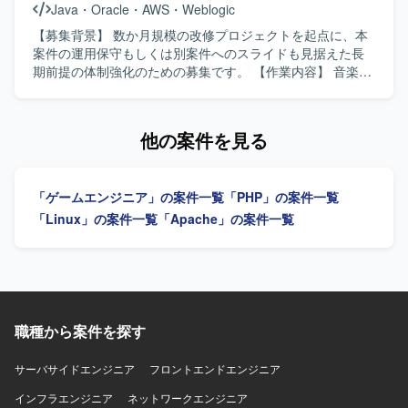
Java
・
Oracle
・
AWS
・
Weblogic
ンフラ運用まで幅広い領域を担当できる環境です。ユーザ
ど、技術ドリブンな開発環境の整備・改善に取り組んでい
ーの反応をダイレクトに感じながら、企画部門とも連携し
ただきます。 【求める人物像】 ユーザーのためにこだわり
【募集背景】 数か月規模の改修プロジェクトを起点に、本
てサービスの価値向上に貢献していただけます。 【開発環
を貫ける方を求めています。 新しい技術や未経験の領域に
案件の運用保守もしくは別案件へのスライドも見据えた長
境】 言語はJava、フレームワークはSpring Boot 3を利用し
も前向きに挑戦し、スピード感を持って吸収できる方を歓
期前提の体制強化のための募集です。 【作業内容】 音楽や
ております。データベースはPolarDBを使用し、バージョン
迎いたします。 オーナーシップを持って課題に取り組み、
キャラクターなどの無形商材の権利・ライセンスビジネス
管理にはGitLab、監視にはZabbixを利用しております。
どんな部署・立場でも自らプロダクトを良くしていくため
に向けた、売上分配基幹システムの一部改修プロジェクト
に動ける方を求めています。 すでにある問題を解決するだ
に参画いただきます。売上データの入力から明細出力まで
他の案件を見る
けでなく、プロダクトの課題やコードレベルの課題など、
を担う会計システムとしての機能改修を担当し、既存シス
問題を積極的に見つけていき、自ら解決していける方を求
テムの一部改修・開発、売上データを取り込み分配明細を
めています。 常に変わっていく状況を楽しみ、変化に柔軟
出力する処理の改修設計・実装・テスト、既存仕様の調査
「ゲームエンジニア」の案件一覧
「PHP」の案件一覧
に対応していける方を歓迎いたします。 顧客やメンバーの
および要件のすり合わせ、基幹システムの安定稼働に向け
成長や成功を喜べる方を求めています。 【ポジションの魅
た運用サポート業務を行っていただきます。PLポジション
「Linux」の案件一覧
「Apache」の案件一覧
力】 国内最大級のEコマースプラットフォームにおいて、
では、開発にも入り込みつつ進行管理や技術的な意思決
将来的な10倍の負荷増を見越したスケーラビリティ設計に
定、影響範囲の調査や顧客との要件すり合わせ・調整など
携わることができます。 日常的なリファクタリングやコン
も担っていただきます。 【求める人物像】 作って終わりで
テナ化など、技術ドリブンな環境改善が業務に組み込まれ
はなく、現場のユーザーが使いこなせているかや業務が本
ている組織で働くことができます。 設計から実装、リリー
当に改善されたかに価値を置ける方を求めています。属人
ス、本番稼働後のモニタリングまで一貫して担当するフル
的な対応を避け、テンプレート化や自動化を優先して考え
職種から案件を探す
サイクル開発に関わることで、エンジニアとしての総合力
られる仕組み化が得意な方、顧客や現場担当者と伴走しな
を高めることができます。 自分のコードが、初めてECを開
がら自律的に適切な期待値調整ができる柔軟なコミュニケ
サーバサイドエンジニア
フロントエンドエンジニア
設する方の夢や、成長したショップの決済を直接支えてい
ーション力をお持ちの方にマッチするポジションです。
ることを実感できる環境です。 【開発環境】 クラウドサー
インフラエンジニア
【ポジションの魅力】 エンタメ業界に近いドメインで、お
ネットワークエンジニア