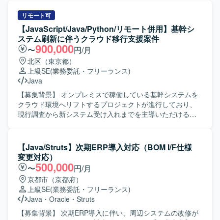
リモート可
【JavaScript/Java/Python/リモート併用】基幹シ
ステム刷新に伴うクラウド移行支援案件
900,000
〜
円/月
北区（東京都）
上級SE
(業務委託・フリーランス)
Java
【募集背景】 オンプレミスで稼働している基幹システムを
クラウド環境へリフトするプロジェクトが進行しており、
現行調査から新システム受け入れまでを主導いただけるエ
ンジニアを募集しております。 【作業内容】 オンプレミス
の現行基幹システムの調査を実施いただき、顧客との折衝
を通じて要件や仕様を整理していただきます。クラウド向
【Java/Struts】次期ERP導入対応（BOM I/F仕様
けに刷新された新システムについて、オフショア先からの
変更対応）
ソースコード受け入れを行い、レビューおよび修正対応を
500,000
〜
円/月
アジャイル開発の進め方に沿って実施していただきます。
京都市（京都府）
また、関連ドキュメントの作成や更新も対応いただきま
上級SE
(業務委託・フリーランス)
す。 【求める人物像】 顧客とのコミュニケーションを通じ
Java
・
Oracle
・
Struts
て課題を整理し、自律的にタスクを推進できる方を求めて
おります。既存資産を理解しながら、新しいクラウド環境
【募集背景】 次期ERP導入に伴い、周辺システムの改修が