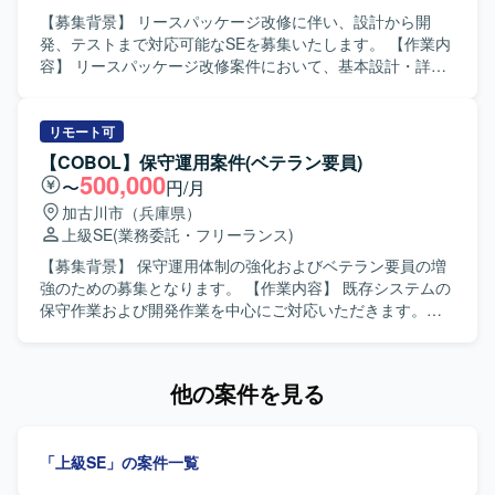
魅力】 ERP導入という全社的な取り組みにおいて、周辺シ
【募集背景】 リースパッケージ改修に伴い、設計から開
ステムの改修方針策定から実装・テストまで一貫して携わ
発、テストまで対応可能なSEを募集いたします。 【作業内
ることができます。要件定義などの上流工程から開発工程
容】 リースパッケージ改修案件において、基本設計・詳細
まで幅広い経験を積むことができ、ERP連携やI/F仕様変更
設計、C#およびSQLServerを用いた開発、単体・結合テス
の知見を深められる環境です。 【開発環境】
トなど一連の工程をご担当いただきます。3年生レベルのプ
Java（Struts）、Oracleを用いた既存BOM周辺システムの
ログラマを取りまとめながら、品質を担保した開発推進を
リモート可
開発環境となります。
行っていただきます。 【求める人物像】 周囲と円滑にコミ
【COBOL】保守運用案件(ベテラン要員)
ュニケーションを取りながら、能動的に課題抽出や改善提
500,000
〜
円/月
案ができる方を求めております。メンバーをリードし、状
加古川市（兵庫県）
況に応じて柔軟に立ち回れる方にマッチしたポジションで
上級SE
(業務委託・フリーランス)
す。 【ポジションの魅力】 パッケージ改修における上流か
ら下流まで一連の工程を経験できるため、設計スキルとマ
【募集背景】 保守運用体制の強化およびベテラン要員の増
ネジメントスキルの双方を高めていただけます。リース業
強のための募集となります。 【作業内容】 既存システムの
務に関するドメイン知識も習得することができます。 【開
保守作業および開発作業を中心にご対応いただきます。
発環境】 C#、SQLServerを中心としたリースパッケージシ
COBOLの経験がない場合は、案件参画後にキャッチアップ
ステムの開発環境となります。
いただき、業務に必要なスキルを習得していただきます。
【求める人物像】 上流工程の経験をお持ちで、一人称で主
他の案件を見る
体的に対応いただける方を求めております。コミュニケー
ション良好で周囲と連携しながら業務を進められる方が望
ましいです。 【ポジションの魅力】 長期前提の保守運用案
「上級SE」の案件一覧
件のため、腰を据えて業務知識とCOBOLスキルを習得して
いただけます。ベテラン要員として上流工程から継続的に