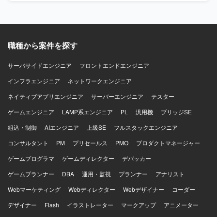
関わることができる環境です。 【開発環境】 COBOLを用
いた既存システムの保守開発環境となります。
職種から案件を探す
サーバサイドエンジニア
フロントエンドエンジニア
インフラエンジニア
ネットワークエンジニア
ネイティブアプリエンジニア
サーバーエンジニア
テスター
ゲームエンジニア
LAMP系エンジニア
PL
汎用機
ブリッジSE
組込・制御
AIエンジニア
上級SE
フルスタックエンジニア
コンサルタント
PM
プリセールス
PMO
プロダクトマネージャー
ゲームプログラマ
ゲームディレクター
デバッカー
ゲームプランナー
DBA
運用・監視
プランナー
アナリスト
Webマーケティング
Webディレクター
Webデザイナー
コーダー
デザイナー
Flash
イラストレーター
マークアップ
アニメーター