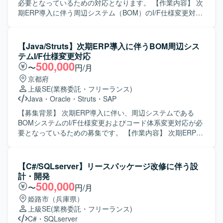
でのシステム像を意識して主体的に提案・改善ができる方
必要となっているための対応となります。 【作業内容】 次
にご活躍いただきたいと考えております。 【ポジションの
期ERP導入に伴う周辺システム（BOM）のI/F仕様変更対応
魅力】 現行基幹システムの調査からクラウド環境への移行
を行います。次期ERPからの影響調査を実施し、既存シス
まで一連の工程に関わることができ、上流から実装・レビ
テムのコード体系変更などの改修方針を検討・決定してい
ューまで幅広い経験を積むことができます。オフショア開
ただきます。要件定義から製造、テストまで一連の工程を
【Java/Struts】次期ERP導入に伴うBOM周辺シス
発との連携を通じて、コードレビューや品質担保のノウハ
担当していただきます。 【求める人物像】 既存資料やソー
テムI/F仕様変更対応
ウも習得できる環境です。 【開発環境】 JavaScript、
スコードから主体的に調査し、不明点は周囲に質問するな
500,000
〜
円/月
Java、Pythonを中心としたアジャイル開発体制で、新シス
ど自ら進んで確認ができる方を求めています。コミュニケ
京都府
テムのソースコードレビューおよび修正対応を行っており
ーションを円滑に行いながら業務を遂行できる方を歓迎い
上級SE
(業務委託・フリーランス)
ます。
たします。 【ポジションの魅力】 ERP導入に伴う周辺シス
Java
・
Oracle
・
Struts
・
SAP
テム改修に上流工程から関わることができ、要件定義から
テストまで一貫して携わることで、業務理解とシステム全
【募集背景】 次期ERP導入に伴い、周辺システムである
体の構造理解を深められます。BOMやERP連携の知見を高
BOMシステムのI/F仕様変更およびコード体系変更対応が必
めることができます。 【開発環境】 Java（Struts）、
要となっているための募集です。 【作業内容】 次期ERP導
Oracleを用いた既存システムの改修となります。
入に伴うBOM周辺システムのI/F仕様変更対応をご担当いた
だきます。具体的には、次期ERPからの影響範囲を調査
し、既存システムのコード体系変更を含む改修方針の検
【C#/SQLserver】リースパッケージ改修に伴う設
討・整理を行います。そのうえで、要件定義から製造、テ
計・開発
ストまで一連の工程を担当していただきます。 【求める人
500,000
〜
円/月
物像】 既存資料やソースコードから主体的に調査を行い、
姫路市（兵庫県）
不明点を周囲へ確認しながら進められる方を求めていま
上級SE
(業務委託・フリーランス)
す。また、コミュニケーションが円滑で、チームと協調し
C#
・
SQLserver
て業務を進められる方を歓迎いたします。 【ポジションの