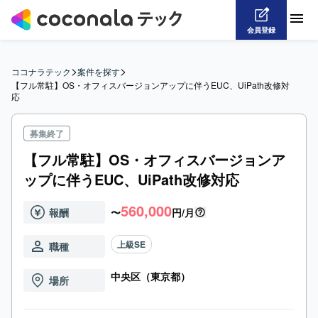
会員登録
>
>
ココナラテック
案件を探す
【フル常駐】OS・オフィスバージョンアップに伴うEUC、UiPath改修対
応
募集終了
【フル常駐】OS・オフィスバージョンア
ップに伴うEUC、UiPath改修対応
560,000
報酬
〜
円/月
上級SE
職種
中央区（東京都）
場所