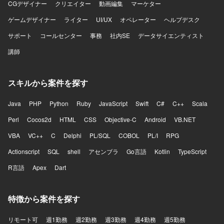
CGデザイナー
クリエイター
動画編集
マーケター
ゲームデザイナー
ライター
UI/UX
オペレーター
ヘルプデスク
サポート
コールセンター
事務
社内SE
データサイエンティスト
講師
スキルから案件を探す
Java
PHP
Python
Ruby
JavaScript
Swift
C#
C++
Scala
Perl
Cocos2d
HTML
CSS
Objective-C
Android
VB.NET
VBA
VC++
C
Delphi
PL/SQL
COBOL
PL/I
RPG
Actionscript
SQL
shell
アセンブラ
Go言語
Kotlin
TypeScript
R言語
Apex
Dart
特徴から案件を探す
リモート可
週1勤務
週2勤務
週3勤務
週4勤務
週5勤務