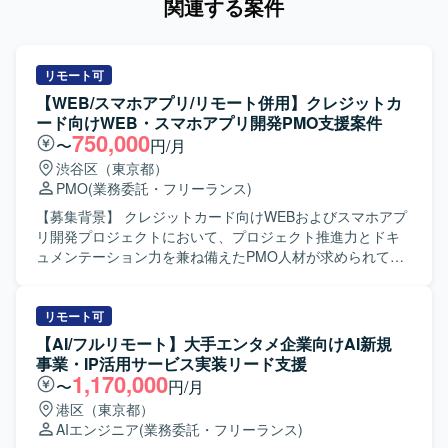
関連する案件
リモート可
【WEB/スマホアプリ/リモート併用】クレジットカ
ード向けWEB・スマホアプリ開発PMO支援案件
750,000
〜
円/月
渋谷区（東京都）
PMO
(業務委託・フリーランス)
【募集背景】 クレジットカード向けWEBおよびスマホアプ
リ開発プロジェクトにおいて、プロジェクト推進力とドキ
ュメンテーション力を兼ね備えたPMO人材が求められてい
るための募集となります。 【作業内容】 WEBおよびスマホ
アプリ開発プロジェクトにて、お客様と伴走しながらプロ
ジェクト推進を行って頂きます。 クライアント内での仕様
リモート可
調整、関係者からの情報収集、タスクコントロール、業務
【AI/フルリモート】大手エンタメ企業向けAI新規
要件の資料化、課題管理、開発管理、ベンダー管理などを
事業・IP活用サービス実装リード支援
担当して頂きます。 また、RFPや課題検討に関する資料、
1,170,000
〜
円/月
QA質疑や仕様検討に関する各種資料の作成など、ドキュメ
港区（東京都）
ンテーション業務も担って頂きます。 【求める人物像】 主
AIエンジニア
(業務委託・フリーランス)
体的に情報を取りに行き、関係者と円滑にコミュニケーシ