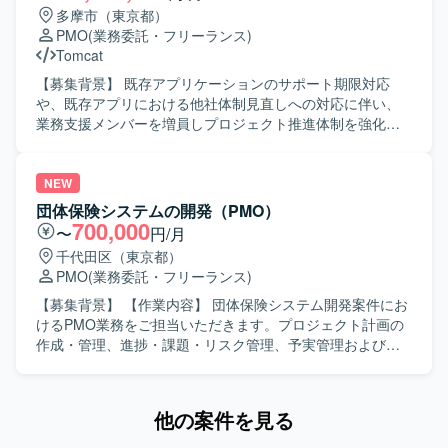
係者と連携しながら業務を進められるコミュニケーション
多摩市（東京都）
力をお持ちの方を求めています。状況に応じて自律的に課
PMO
(業務委託・フリーランス)
題を抽出し、関係者と協議しながら解決に導ける主体性と
Tomcat
推進力をお持ちの方にマッチするポジションです。 【ポジ
ションの魅力】 大規模なSAP S/4HANA導入プロジェクトに
【募集背景】 既存アプリケーションのサポート期限対応
上流工程から関わることができ、データ移行および移行設
や、既存アプリにおける他社体制見直しへの対応に伴い、
計に関するマネジメントスキルを幅広く経験できます。複
業務支援メンバーを増員しプロジェクト推進体制を強化す
数拠点を巻き込んだプロジェクトの推進経験を積むこと
るための募集です。2017年頃より継続して参画している担
で、今後のSAP案件におけるリードポジションとしてのキ
当部門において、業務支援体制を拡充する必要がある状況
ャリア形成にもつながります。 【開発環境】 SAP
です。 【作業内容】 社内向け・代理店向けシステムを対象
NEW
S/4HANAを中心としたERP環境でのデータ移行および移行
とした業務支援として、担当システムの運用支援や開発プ
団体保険システムの開発（PMO）
設計業務となります。
ロジェクト推進を、お客様社員と並走しながら実施してい
700,000
〜
円/月
ただきます。既存アプリケーションで利用しているTomcat
千代田区（東京都）
9.0のサポート期限を踏まえたTomcat 10.1へのバージョン
PMO
(業務委託・フリーランス)
アップ対応や、現在IEモードで利用しているアプリケーシ
ョンのEdge対応（モダナイゼーション）に関する業務支援
【募集背景】 【作業内容】 団体保険システム開発案件にお
を行っていただきます。開発業務そのものは担当せず、プ
けるPMO業務をご担当いただきます。プロジェクト計画の
ロジェクトの推進や関係者との調整を中心にご対応いただ
作成・管理、進捗・課題・リスク管理、予実管理および報
きます。 【求める人物像】 自走して業務を進められる方を
告資料作成を行っていただきます。品質管理、変更管理、
求めています。社員代替・社員支援の立場で立ち回りつ
リリース管理、プロジェクト管理プロセスやテンプレート
つ、要件が固まりきっていない状況でも関係者と調整しな
の整備・改善、ドキュメント管理の統括もご担当いただき
他の案件を見る
がら整理・推進できる方が望ましいです。コミュニケーシ
ます。 【求める人物像】 立場の異なる関係者に論理的かつ
ョン能力が高く、主体的に行動できる方にご活躍いただけ
簡潔に説明し、迅速に取りまとめられる方を求めていま