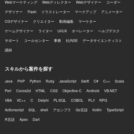
Webマーケティング
Webディレクター
Webデザイナー
コーダー
デザイナー
Flash
イラストレーター
マークアップ
アニメーター
CGデザイナー
クリエイター
動画編集
マーケター
ゲームデザイナー
ライター
UI/UX
オペレーター
ヘルプデスク
サポート
コールセンター
事務
社内SE
データサイエンティスト
講師
スキルから案件を探す
Java
PHP
Python
Ruby
JavaScript
Swift
C#
C++
Scala
Perl
Cocos2d
HTML
CSS
Objective-C
Android
VB.NET
VBA
VC++
C
Delphi
PL/SQL
COBOL
PL/I
RPG
Actionscript
SQL
shell
アセンブラ
Go言語
Kotlin
TypeScript
R言語
Apex
Dart