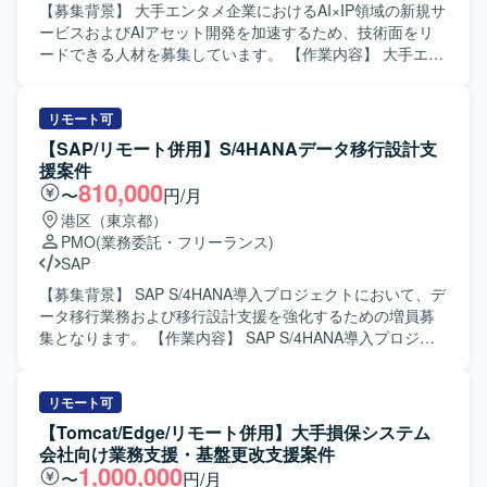
ョンを図りながらタスクを推進できる方を求めておりま
【募集背景】 大手エンタメ企業におけるAI×IP領域の新規サ
す。 複数の施策が並走する状況下でも関係性を整理しなが
ービスおよびAIアセット開発を加速するため、技術面をリ
ら業務を進められる方、ドキュメント作成に積極的に取り
ードできる人材を募集しています。 【作業内容】 大手エン
組める方にマッチしたポジションです。 【ポジションの魅
タメ企業の経営直下で推進されているAI活用組織にて、
力】 大規模なWEBおよびスマホアプリ開発プロジェクトに
AI×IP領域における新規サービスやAIアセットの企画具体化
おいて、上流から一連のプロジェクト推進に関わることが
から実装推進までをリードしていただきます。 コンサルテ
リモート可
できます。 業務・事業側とシステム側の両方と関わりなが
ィングファームが検討した新規事業構想の内容を踏まえ、
【SAP/リモート併用】S/4HANAデータ移行設計支
ら、要件整理や仕様調整のスキルを高めることができる環
実サービス化に向けた要件整理や技術方針の検討を行い、
援案件
境です。 【開発環境】 WEBおよびスマホアプリを対象とし
開発推進を担っていただきます。 AI関連サービスやAIプロ
810,000
〜
円/月
たシステム開発プロジェクトとなり、複数ベンダーが参画
ダクトの立ち上げにおいて、要件定義から実装推進までを
港区（東京都）
する環境での開発・管理体制となります。
自走し、AIエンジニア組織の技術面を統括していただきま
PMO
(業務委託・フリーランス)
す。 また、経営層、コンサルティングファーム、開発メン
SAP
バーとの打ち合わせに参加し、技術観点での論点整理や意
思決定支援を行っていただきます。 【求める人物像】 AI技
【募集背景】 SAP S/4HANA導入プロジェクトにおいて、デ
術の知見だけでなく、新規事業を実際のサービスとして形
ータ移行業務および移行設計支援を強化するための増員募
にしていく推進力と実装力をお持ちの方を想定していま
集となります。 【作業内容】 SAP S/4HANA導入プロジェ
す。 【ポジションの魅力】 経営直下のAI活用組織におい
クトにおけるデータ移行担当として、要件定義から基本設
て、新規事業構想フェーズから実装フェーズまで一気通貫
計、開発、テスト、稼働までの一連の工程を担当していた
で関与でき、AI×IP領域のサービス立ち上げをリードする経
だきます。具体的には、データ移行の計画に基づく進捗管
リモート可
験を積むことができます。 【開発環境】 AI関連サービスお
理、各拠点との調整、課題管理などのマネジメント業務を
【Tomcat/Edge/リモート併用】大手損保システム
よびAIプロダクトの企画・実装を行うための技術検討や要
中心に、移行設計に関するレビューや関連ドキュメントの
会社向け業務支援・基盤更改支援案件
件定義、開発推進を行う環境です。
整備も実施していただきます。 【求める人物像】 多くの関
1,000,000
〜
円/月